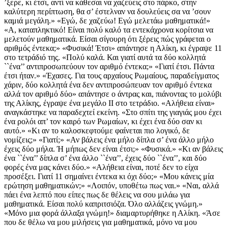
’ξερε, κι έτσι, αντί να κάθεσαι να χαζεύεις στο πάρκο, στην
καλύτερη περίπτωση, θα σ’ έστελναν να δουλεύεις σα να ’σουν
καμιά μεγάλη.» «Εγώ, δε χαζεύω! Εγώ μελετάω μαθηματικά!»
«Α, καταπληκτικό! Είναι πολύ καλό τα εντεκάχρονα κορίτσια να
μελετούν μαθηματικά. Είσαι σίγουρη ότι ξέρεις πώς γράφεται ο
αριθμός έντεκα;» «Φυσικά! Έτσι» απάντησε η Αλίκη, κι έγραψε 11
στο τετράδιό της. «Πολύ καλά. Και γιατί αυτά τα δύο κολλητά
``ένα’’ αντιπροσωπεύουν τον αριθμό έντεκα;» «Γιατί έτσι. Πάντα
έτσι ήταν.» «Έχασες. Για τους αρχαίους Ρωμαίους, παραδείγματος
χάριν, δύο κολλητά ένα δεν αντιπροσώπευαν τον αριθμό έντεκα
αλλά τον αριθμό δύο» απάντησε ο άντρας και, πιάνοντας το μολύβι
της Αλίκης, έγραψε ένα μεγάλο ΙΙ στο τετράδιο. «Αλήθεια είναι»
αναγκάστηκε να παραδεχτεί εκείνη. «Στο σπίτι της γιαγιάς μου έχει
ένα ρολόι απ’ τον καιρό των Ρωμαίων, κι έχει ένα δύο σαν κι
αυτό.» «Κι αν το καλοσκεφτούμε φαίνεται πιο λογικό, δε
νομίζεις;» «Γιατί;» «Αν βάλεις ένα μήλο δίπλα σ’ ένα άλλο μήλο
έχεις δύο μήλα. Ή μήπως δεν είναι έτσι;» «Φυσικά.» «Κι αν βάλεις
ένα ``ένα’’ δίπλα σ’ ένα άλλο ``ένα’’, έχεις δύο ``ένα’’, και δύο
φορές ένα μας κάνει δύο.» «Αλήθεια είναι, ποτέ δεν το είχα
προσέξει. Γιατί 11 σημαίνει έντεκα κι όχι δύο;» «Μου κάνεις μία
ερώτηση μαθηματικών;» «Λοιπόν, υποθέτω πως ναι.» «Ναι, αλλά
πάει ένα λεπτό που είπες πως δε θέλεις να σου μιλάω για
μαθηματικά. Είσαι πολύ καπριτσιόζα. Όλο αλλάζεις γνώμη.»
«Μόνο μια φορά άλλαξα γνώμη!» διαμαρτυρήθηκε η Αλίκη. «Άσε
που δε θέλω να μου μιλήσεις για μαθηματικά, μόνο να μου