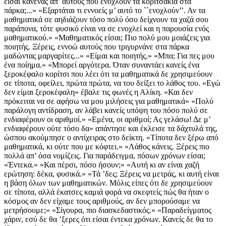
είσαι κανένας απ’ αυτούς που ενοχλούν τα κοριτσάκια στα
πάρκα;...» «Εξαρτάται τι εννοείς μ’ αυτό το ``ενοχλούν’’. Αν τα
μαθηματικά σε αηδιάζουν τόσο πολύ όσο δείχνουν τα χαζά σου
παράπονα, τότε φυσικό είναι να σε ενοχλεί και η παρουσία ενός
μαθηματικού.» «Μαθηματικός είσαι; Πιο πολύ μου μοιάζεις για
ποιητής. Ξέρεις, εννοώ αυτούς που τριγυρνάνε στα πάρκα
μαδώντας μαργαρίτες...» «Είμαι και ποιητής.» «Μπα; Για πες μου
ένα ποίημα.» «Μπορεί αργότερα. Όταν συναντάει κανείς ένα
ξεροκέφαλο κορίτσι που λέει ότι τα μαθηματικά δε χρησιμεύουν
σε τίποτα, οφείλει, πρώτα πρώτα, να του δείξει το λάθος του. «Εγώ
δεν είμαι ξεροκέφαλη» έβαλε τις φωνές η Αλίκη. «Και δεν
πρόκειται να σε αφήσω να μου μιλήσεις για μαθηματικά» «Πολύ
παράλογη αντίδραση, αν λάβει κανείς υπόψη του πόσο πολύ σε
ενδιαφέρουν οι αριθμοί.» «Εμένα, οι αριθμοί; Ας γελάσω! Δε μ’
ενδιαφέρουν ούτε τόσο δα» απάντησε και έκλεισε τα δάχτυλά της,
ώσπου ακούμπησε ο αντίχειρας στο δείκτη. «Τίποτα δεν ξέρω από
μαθηματικά, κι ούτε που με κόφτει.» «Λάθος κάνεις. Ξέρεις πιο
πολλά απ’ όσα νομίζεις. Για παράδειγμα, πόσων χρόνων είσαι;
«Έντεκα.» «Και πέρσι, πόσο ήσουν;» «Αυτή κι αν είναι χαζή
ερώτηση: δέκα, φυσικά.» «Τά ’δες; Ξέρεις να μετράς, κι αυτή είναι
η βάση όλων των μαθηματικών. Μόλις είπες ότι δε χρησιμεύουν
σε τίποτα, αλλά έκατσες καμιά φορά να σκεφτείς πώς θα ήταν ο
κόσμος αν δεν είχαμε τους αριθμούς, αν δεν μπορούσαμε να
μετρήσουμε;» «Σίγουρα, πιο διασκεδαστικός.» «Παραδείγματος
χάριν, εσύ δε θα ’ξερες ότι είσαι έντεκα χρόνων. Κανείς δε θα το