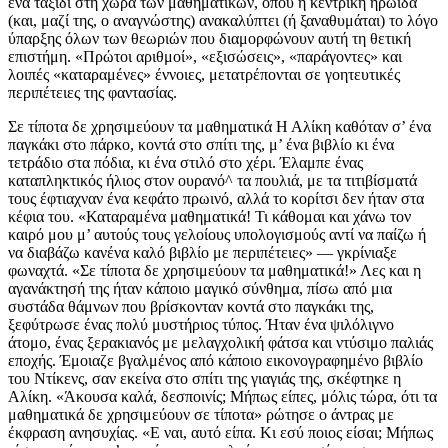
ένα ταξίδι στη χώρα των μαθηματικών, όπου η κεντρική ηρωίδα
(και, μαζί της, ο αναγνώστης) ανακαλύπτει (ή ξαναθυμάται) το λόγο
ύπαρξης όλων των θεωριών που διαμορφώνουν αυτή τη θετική
επιστήμη. «Πρώτοι αριθμοί», «εξισώσεις», «παράγοντες» και
λοιπές «καταραμένες» έννοιες, μετατρέπονται σε γοητευτικές
περιπέτειες της φαντασίας.
Σε τίποτα δε χρησιμεύουν τα μαθηματικά Η Αλίκη καθόταν σ’ ένα
παγκάκι στο πάρκο, κοντά στο σπίτι της, μ’ ένα βιβλίο κι ένα
τετράδιο στα πόδια, κι ένα στιλό στο χέρι. Έλαμπε ένας
καταπληκτικός ήλιος στον ουρανό^ τα πουλιά, με τα τιτιβίσματά
τους έφτιαχναν ένα κεφάτο πρωινό, αλλά το κορίτσι δεν ήταν στα
κέφια του. «Καταραμένα μαθηματικά! Τι κάθομαι και χάνω τον
καιρό μου μ’ αυτούς τους γελοίους υπολογισμούς αντί να παίζω ή
να διαβάζω κανένα καλό βιβλίο με περιπέτειες» — γκρίνιαξε
φωναχτά. «Σε τίποτα δε χρησιμεύουν τα μαθηματικά!» Λες και η
αγανάκτησή της ήταν κάποιο μαγικό σύνθημα, πίσω από μια
συστάδα θάμνων που βρίσκονταν κοντά στο παγκάκι της,
ξεφύτρωσε ένας πολύ μυστήριος τύπος. Ήταν ένα ψιλόλιγνο
άτομο, ένας ξερακιανός με μελαγχολική φάτσα και ντύσιμο παλιάς
εποχής. Έμοιαζε βγαλμένος από κάποιο εικονογραφημένο βιβλίο
του Ντίκενς, σαν εκείνα στο σπίτι της γιαγιάς της, σκέφτηκε η
Αλίκη. «Άκουσα καλά, δεσποινίς; Μήπως είπες, μόλις τώρα, ότι τα
μαθηματικά δε χρησιμεύουν σε τίποτα» ρώτησε ο άντρας με
έκφραση ανησυχίας. «Ε ναι, αυτό είπα. Κι εσύ ποιος είσαι; Μήπως