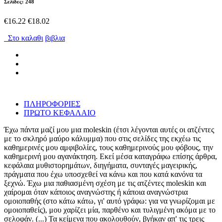
Σελίδες: 248
€16.22
€18.02
Στο καλαθι
βιβλια
ΠΛΗΡΟΦΟΡΙΕΣ
ΠΡΩΤΟ ΚΕΦΑΛΑΙΟ
Έχω πάντα μαζί μου μια moleskin (έτσι λέγονται αυτές οι ατζέντες
με το σκληρό μαύρο κάλυμμα) που στις σελίδες της εκχέω τις
καθημερινές μου αμφιβολίες, τους καθημερινούς μου φόβους, την
καθημερινή μου αγανάκτηση. Εκεί μέσα καταγράφω επίσης άρθρα,
κεφάλαια μυθιστορημάτων, διηγήματα, συνταγές μαγειρικής,
πράγματα που έχω υποσχεθεί να κάνω και που κατά κανόνα τα
ξεχνώ. Έχω μια παθιασμένη σχέση με τις ατζέντες moleskin και
χαίρομαι όταν κάποιος αναγνώστης ή κάποια αναγνώστρια
ομοιοπαθής (στο κάτω κάτω, γι' αυτό γράφω: για να γνωρίζομαι με
ομοιοπαθείς), μου χαρίζει μία, παρθένο και τυλιγμένη ακόμα με το
σελοφάν. (...) Τα κείμενα που ακολουθούν, βγήκαν απ' τις τρεις