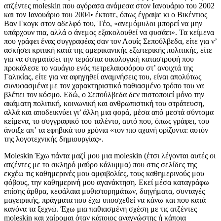
ατζέντες moleskin που αγόρασα ανάμεσα στον Ιανουάριο του 2002
και τον Ιανουάριο του 2004• έκτοτε, όπως έγραψε κι ο Βικέντιος
Βαν Γκογκ στον αδελφό του, Tέο, «ανεμόμυλοι μπορεί να μην
υπάρχουν πια, αλλά ο άνεμος εξακολουθεί να φυσάει». Τα κείμενα
που γράφει ένας συγγραφέας σαν τον Λουίς Σεπούλβεδα, είτε για ν’
ασκήσει κριτική κατά της αμερικανικής εξωτερικής πολιτικής, είτε
για να στιγματίσει την τεράστια οικολογική καταστροφή που
προκάλεσε το ναυάγιο ενός πετρελαιοφόρου στ’ ανοιχτά της
Γαλικίας, είτε για να αφηγηθεί αναμνήσεις του, είναι απολύτως
συνυφασμένα με τον χαρακτηριστικό παθιασμένο τρόπο του να
βλέπει τον κόσμο. Εδώ, ο Σεπούλβεδα δεν πιστοποιεί μόνο την
ακάματη πολιτική, κοινωνική και ανθρωπιστική του στράτευση,
αλλά και αποδεικνύει γι’ άλλη μια φορά, μέσα από μεστά σύντομα
κείμενα, το συγγραφικό του ταλέντο, αυτό που, όπως γράφει, του
άνοιξε απ’ τα εφηβικά του χρόνια «τον πιο αχανή ορίζοντα: αυτόν
της λογοτεχνικής δημιουργίας».
Moleskin Έχω πάντα μαζί μου μια moleskin (έτσι λέγονται αυτές οι ατζέντες με το σκληρό μαύρο κάλυμμα) που στις σελίδες της εκχέω τις καθημερινές μου αμφιβολίες, τους καθημερινούς μου φόβους, την καθημερινή μου αγανάκτηση. Εκεί μέσα καταγράφω επίσης άρθρα, κεφάλαια μυθιστορημάτων, διηγήματα, συνταγές μαγειρικής, πράγματα που έχω υποσχεθεί να κάνω και που κατά κανόνα τα ξεχνώ. Έχω μια παθιασμένη σχέση με τις ατζέντες moleskin και χαίρομαι όταν κάποιος αναγνώστης ή κάποια αναγνώστρια ομοιοπαθής (στο κάτω κάτω, γι' αυτό γράφω: για να γνωρίζομαι με ομοιοπαθείς), μου χαρίζει μία, παρθένο και τυλιγμένη ακόμα με το σελοφάν. Όμως, όταν τελειώνουν τα φύλλα της, όταν δηλαδή έχουν ήδη γίνει γραμμένες σελίδες που τις ξαναδιαβάζω στη διάρκεια της σύντομης αποχαιρετιστήριας τελετής πριν εγκαινιάσω μιαν άλλη ατζέντα, κοιτάζω αυτά που έχω γράψει, και συνήθως ανακαλύπτω ότι δεν έχω χάσει την ικανότητα να εκπλήσσομαι. Όταν τα ξαναδιαβάζω, αισθάνομαι σαν να ξετυλίγω την ταινία της ζωής μου και να την ξαναβλέπω καρέ καρέ, αλλά στα γρήγορα. Πόσο διαφορετικά φαίνονται τα άρθρα στην πρωτότυπη μορφή τους, πριν κλαδευτούν για λόγους χώρου! Πόσο αφελή μού φαίνονται τα σχόλια σ’ ένα κεφάλαιο: «Δεν μπορεί να μπει αυτό» ή: «Άσ’ το αυτό... μπορεί να χρειαστεί»! Τα κείμενα που ακολουθούν, βγήκαν απ’ τις τρεις ατζέντες moleskin που αγόρασα ανάμεσα στον Ιανουάριο του 2002 και τον Ιανουάριο του 2004• έκτοτε, όπως έγραψε κι ο Βικέντιος Βαν Γκογκ στον αδελφό του, Tέο, «ανεμόμυλοι μπορεί να μην υπάρχουν πια, αλλά ο άνεμος εξακολουθεί να φυσάει». Αβεβαιότητος εγκώμιον Έχουν περάσει ακριβώς τρία χρόνια από τότε που ο Πολ Γούλφογουιτς1 δήλωσε πως, σ’ έναν πλανήτη που θα έχει όχι μόνο παγκοσμιοποιηθεί, αλλά και αποδεχθεί την «ηθική πρωτοκαθεδρία» των Ηνωμένων Πολιτειών, τα πολιτικά και γεωγραφικά σύνορα θα καταλυθούν, σε συνάρτηση με τα χαρακτηριστικά που το «ηγετικό» έθνος θ’ αποφασίσει να προσδώσει σε κάθε χώρα. Αυτή η απολογία του ιμπεριαλισμού διατυπώθηκε στο Πανεπιστήμιο του Όστιν, Τέξας, λίγα μίλια μακριά απ’ την ήπειρο που εκτείνεται νοτίως του Ρίο Γκράντε, λίγα μίλια μακριά απ’ τις αχανείς εκτάσεις που φτάνουν ώς τη νοτιότερη εσχατιά της Γης, λίγα μίλια μακριά από τον μεγαλύτερο πνεύμονα πρασίνου στον πλανήτη, τις απέραντες πάμπες, την ανεξερεύνητη Παταγωνία, τα βρυχώμενα ηφαίστεια που αφηγούνται τη νεότητα αυτής της αβέβαιης πατρίδας: της Λατινικής Αμερικής. Όταν τελείωσε η συνέντευξη Τύπου τού Γούλφογουιτς, ένας δημοσιογράφος από την Ονδούρα ρώτησε τους φοιτητές αν ήξεραν πού βρίσκεται η Λατινική Αμερική. Ένας απάντησε στο Νέο Μεξικό, ένας άλλος πως ήταν μια ισπανική επαρχία — κι αυτό είναι κάτι για το οποίο συχνά αναρωτιέμαι κι εγώ. Υπάρχουν χιλιάδες ιστορικές θεωρίες σε σχέση με το γιατί όσοι ζουν νότια του Ρίο Γκράντε επιμένουν να αυτοαποκαλούνται Λατινοαμερικανοί, αλλά εγώ κρατάω μία, προσωπική μου, που έχει να κάνει με την αντίσταση στους σφετεριστές, γιατί από μας, τους Λατινοαμερικανούς, μας έχουν κλέψει ακόμα και το όνομα της γης που πατάμε. Ο μεγαλοφυής καταδότης του μακαρθισμού Eλία Καζάν γύρισε μιαν αριστουργηματική ταινία με θέμα τους μετανάστες για τους οποίους το Aμέρικα Aμέρικα (έτσι, εις διπλούν) ήταν το τσιμεντένιο βάθρο του Αγάλματος της Ελευθερίας. Και η ιταλίδα γιαγιά μου έφυγε από το Λιβόρνο για την «Αμέρικα», χωρίς να ξέρει τις γεωγραφικές συντεταγμένες αυτής της λέξης που δεν ήταν παρά ένα συνώνυμο του ψωμιού, της στέγης και της ελπίδας. Όταν βρέθηκαν στ’ ανοιχτά, λίγες μέρες πριν φτάσουν στον προορισμό τους, ο καπετάνιος ανακοίνωσε στους επιβάτες ότι το καράβι δε θα ’πιανε στην «Αμέρικα», αλλά στην Αργεντινή. Νομίζω ότι δεν είναι διόλου σωστό, όλοι όσοι ζουν νοτίως του Ρίο Γκράντε να ισχυρίζονται πως είναι Λατινοαμερικανοί. Ο λατινισμός, στον οποίο πρέπει να συμπεριλάβουμε τα μεγάλα ιδεώδη του Διαφωτισμού και της Γαλλικής Επανάστασης, δεν ωφέλησε τους γηγενείς, τους κυρίους της ηπείρου• στη χειρότερη περίπτωση, ή δεν έφτασε ποτέ σ’ αυτούς ή χρησιμοποιήθηκε για να νομιμοποιηθεί η κλοπή της γης και της περιουσίας τους. Οι μεγάλοι πόλεμοι της ανεξαρτησίας εκφυλίστηκαν σε συρράξεις ανάμεσα σε κρεολούς τοπάρχες• οι συνταγματικοί χάρτες μας, που όλοι τους εμφορούνται από μεγάλες ιδέες περί δικαιοσύνης, εξυπηρέτησαν μόνο αυτούς που τους είχαν συντάξει• οι νεόκοπες παραδόσεις μας αγνοούν αυτούς που προϋπήρχαν των Λατίνων, και τους περιορίζουν στα στενά πλαίσια του εξωτικού. Πού είναι η Λατινική Αμερική; Μη ψάχνετε στους σχολικούς χάρτες, αλλά στην αθέατη περιοχή των μεγάλων λησμονημένων που, εκτός απ’ τα ισπανικά και τα πορτογαλικά, μιλούν άλλες χίλιες γλώσσες. Η Ιστορία μας είναι μια καθαρή και εγελιανή αντίφαση που περιέπλεξε ακόμα περισσότερο την ύπαρξή μας και έφερε στο φως την αναμφισβήτητη πάλη των τάξεων, ακόμα και τάξεων που δεν ήθελαν να παλέψουν γιατί ένιωθαν στο περιθώριο των αντιμέτωπων συμφερόντων. Αυτό το γεγονός δημιούργησε τότε την αβεβαιότητα, την ίδια αβεβαιότητα που αισθάνθηκαν όσοι συνόδευαν τον Μπολίβαρ όταν αυτός, στα πρόθυρα της διπλής εξορίας του θανάτου, ανέκραξε: «Δε θα ’μαστε ποτέ ευτυχισμένοι». Πού είναι η Λατινική Αμερική; Μη ψάχνετε στην υδρόγειο σφαίρα, αλλά στη σφαίρα της αβεβαιότητας. Το μόνο που γνωρίζουμε ασφαλώς, είναι ότι οι Ισπανοί, οι Πορτογάλοι, οι Γάλλοι, οι Πολωνοί, οι Ρώσοι, οι εβραίοι, οι άραβες, οι Γερμανοί, οι Ιταλοί, οι Κινέζοι, οι Άγγλοι κι ό,τι άλλη εθνικότητα θέλετε, πάτησαν εδώ στεριά μα δεν είδαν την άλλη, αυτήν που παρατηρούσε τον ερχομό τους, την άφιξη της αβεβαιότητας. Αυτή η άλλη στεριά βροντοφώναζε πως υπήρχε χώρος για τους πάντες, αλλά δεν μπορούσε να προβλέψει πως αυτοί οι «πάντες» εποφθαλμιούσαν τον δικό της χώρο. Το δίχως άλλο, αυτός που έφτασε κι αυτός που ήταν εκεί, εξελίχθηκαν στον ίδιο πάνω-κάτω βαθμό (και οι δύο ήξεραν ότι ζωή δε σημαίνει τίποτ’ άλλο απ’ το να βρίσκεις να τρως και να προσέχεις να μη σε φάνε), αλλά, επειδή διέφεραν οι δεοντολογικοί τους κώδικες, η ζωή μετατράπηκε σ’ έναν ατέρμονα αγώνα ανάμεσα σ’ αυτούς που ήθελαν να φάνε, κι αυτούς που φυλάγονταν μη φαγωθούν. Μιμητισμός είναι η τέχνη του εξαφανίζεσθαι, του να βλέπεις αλλά να μη σε βλέπουν. Αποσηματισμός είναι το θεατρικό εφέ χάρη στο οποίο σε βλέπουν αλλά εσύ δε βλέπεις τίποτα. Αυτά είναι τα δύο βασικά συστατικά της αβεβαιότητάς μας. Η ιστορία της Λατινικής Αμερικής μαστίζεται από αβεβαιότητα, και οι καταστατικοί χάρτες μας απέδειξαν πως κάλλιστα μπορείς να διατυπώσεις σ’ ένα χαρτί την ευγενέστερη ιδέα, ακόμα και την απεχθέστερη, ακόμα και τις δύο ταυτοχρόνως. Έτσι, ο αγώνας μας υπήρξε μια διαρκής αντιμαχία με την αβεβαιότητα, η αναζήτηση ενός φυσικού χώρου, η πραγμάτωση της ιδέας τής λατινοαμερικανικής κοιτίδας, πατρίδας, εστίας. Πού είναι η Λατινική Αμερική; Είναι σ’ αυτούς που αναζητούν στοιχειώδεις βεβαιότητες• είναι, π.χ., στις χίλιες μέρες που κυβέρνησε ο Σαλβαδόρ Αγιέντε και που, πέρα από τις οικονομικές ή καθαρώς στατιστικές αναλύσεις γύρω από το τι έγινε ή δεν έγινε, σήμαναν για την ήπειρο μια εξέγερση κατά της αβεβαιότητας, μια εξέγερση νέας κοπής, που ξεφορτώθηκε στερεότυπα όπως το χρέος να κρατήσουμε άθικτο το εκμαγείο της επανάστασης ή της χειραφέτησης, αλλά και, αντίθετα, πυροδότησε ενέργειες που κατέτειναν προς την πάση θυσία διατήρηση του εκμαγείου, μάλλον ως σημείου αναφοράς παρά ως σήματος κατατεθέντος του χιλιανού επαναστατικού προτύπου, ενώ εμείς αναπτύσσαμε (επιτέλους!) μια δική μας πολιτική και κοινωνική ταυτότητα, που θα μας επέτρεπε ν’ αντιμετωπίσουμε αποτελεσματικότερα την αβεβαιότητα. Στη διάρκεια αυτών των χιλίων ημερών του συλλογικού ονείρου, ανακαλύψαμε τον άλλον, αυτόν που ήταν εδώ πριν από μας, τους Λατινοαμερικανούς, κι επιστρέψαμε στους μαπούτσε2 ένα μέρος από την κλεμμένη γη τους. Πού είναι η Λατινική Αμερική; Μη την ψάχνετε στα λόγια των ψευδο-προφητών, αλλά στη μνήμη όσων αγωνίστηκαν για τις πιο απλές αλήθειες κι επιφορτίστηκαν τα πιο επαχθή καθήκοντα. Η αληθινή, μελετημένη, συναινετική Ιστορία μας δεν έχει γραφτεί ακόμα. Αυτή που μας την παρουσιάζουν ως επίσημη Ιστορία, δεν είναι παρά μια σειρά ηθικά διδάγματα για να συντηρείται η αβεβαιότητα. Βάσει ποιας μεθόδου, ποιας φιλοσοφικής κατηγορίας, μπορεί να δοθεί μια εξήγηση για την εξέγερση των ιθαγενών του Τσιάπας;3 Δεν εξεγέρθηκαν για να καταλάβουν την εξουσία, αλλά για να πουν: ΥΠΑΡΧΟΥΜΕ, για να τους δουν. Η Λατινική Αμερική κείται, βεβαίως, νοτίως του Ρίο Γκράντε, αλλά και στα θλιμμένα μάτια της Ριγκομπέρτα Μεντσού4 — θλιμμένα, γιατί είδαν πως η ιδέα της για μια Λατινική Αμερική όπου οι άλλοι, οι απόγονοι των Nowhere, υπάρχουν επίσης και είναι ορατοί, θυσιάστηκε εν ονόματι της αποκρουστικής πεποίθησης πως μια άλλη Λατινική Αμερική, ηγούμενη από τους φονιάδες των λαών της, είναι πιο αποδοτική, ακριβώς γιατί συντηρεί την αβεβαιότητα. Η Λατινική Αμερική είναι στη Βραζιλία και στη θαρραλέα ελπίδα πως μπορεί να νικηθεί η πείνα, η απλή και τρομερή πείνα που σου κολλάει τα έντερα στην πλάτη, που σε αδρανοποιεί, που σ’ εμποδίζει να σκεφτείς εναλλακτικές λύσεις στην αβεβαιότητα. Ο δρόμος που άνοιξε ο Λούλα,5 είναι κάτι παραπάνω από ένα πολιτικό σχέδιο που καθορίζεται πάντα από τη μεταβατικότητα της εξουσίας όταν αυτή είναι νόμιμη• είναι μια μορφή ρήξης με την κουλτούρα της αντίστασης που ανέκαθεν αναζητούσε συμμαχίες με το υγιέστερο κομμάτι αυτής της άλλης Λατινικής Αμερικής, αυτής η οποία ωφελείται απ’ την αβεβαιότητα. Ο δρόμος που άνοιξε ο Λούλα, περνάει απ’ την αντίσταση στην προσδοκία, η δημιουργική τόλμη ορίζει και κατευθύνει τη δράση, και εδώ, μάλιστα: εδώ είναι η Λατινική Αμερική. Η Λατινική Αμερική δεν είναι στις κτηματικές συναλλαγές, ούτε στα σχέδια παράδοσης της Παταγωνίας στις ΗΠΑ με αντάλλαγμα την παραγραφή του εξωτερικού χρέους της Αργεντινής• είναι στην υπεύθυνη τόλμη ανδρών όπως ο συγγραφέας Μιγκέλ Μπονάσο,6 που εξελέγη στο αργεντινό κοινοβούλιο για να θεσμοθετήσει βασιμότητες που θα εξοβελίσουν την αβεβαιότητα. Πού είναι η Λατινική Αμερική; Παντού και πουθενά: παντού, για όσους θέλουν να τη βλέπουν και να τους βλέπουν ως άτομα με αλληλεγγύη και σεβασμό απέναντι σε μια ήπειρο που δεν της δόθηκε ο αναγκαίος χρόνος για να υπερβεί τις αντιφάσεις της, αλλά ούτε και η ειρήνη, νοούμενη όχι μόνο