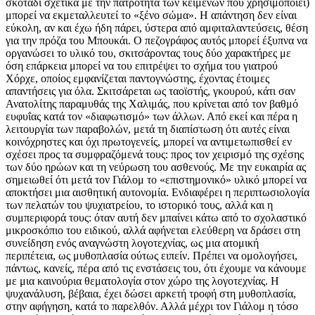
σκοτάδι σχετικά με την πατρότητα των κειμένων που χρησιμοποιεί)
μπορεί να εκμεταλλευτεί το «ξένο σώμα». Η απάντηση δεν είναι
εύκολη, αν και έχω ήδη πάρει, ύστερα από αμφιταλαντεύσεις, θέση
για την πρόζα του Μπουκάι. Ο πεζογράφος αυτός μπορεί έξυπνα να
οργανώσει το υλικό του, σκιτσάροντας τους δύο χαρακτήρες με
όση επάρκεια μπορεί να του επιτρέψει το σχήμα του γιατρού
Χόρχε, οποίος εμφανίζεται παντογνώστης, έχοντας έτοιμες
απαντήσεις για όλα. Σκιτσάρεται ως ταοϊστής, γκουρού, κάτι σαν
Ανατολίτης παραμυθάς της Χαλιμάς, που κρίνεται από τον βαθμό
ευφυΐας κατά τον «διαφωτισμό» των άλλων. Από εκεί και πέρα η
λειτουργία των παραβολών, μετά τη διαπίστωση ότι αυτές είναι
κοινόχρηστες και όχι πρωτογενείς, μπορεί να αντιμετωπισθεί εν
σχέσει προς τα συμφραζόμενά τους: προς τον χειρισμό της σχέσης
των δύο ηρώων και τη νεύρωση του ασθενούς. Με την ευκαιρία ας
σημειωθεί ότι μετά τον Γιάλομ το «επιστημονικό» υλικό μπορεί να
αποκτήσει μια αισθητική αυτονομία. Ενδιαφέρει η περιπτωσιολογία
των πελατών του ψυχιατρείου, το ιστορικό τους, αλλά και η
συμπεριφορά τους: όταν αυτή δεν μπαίνει κάτω από το σχολαστικό
μικροσκόπιο του ειδικού, αλλά αφήνεται ελεύθερη να δράσει στη
συνείδηση ενός αναγνώστη λογοτεχνίας, ως μια ατομική
περιπέτεια, ως μυθοπλασία ούτως ειπείν. Πρέπει να ομολογήσει,
πάντως, κανείς, πέρα από τις ενστάσεις του, ότι έχουμε να κάνουμε
με μια καινούρια θεματολογία στον χώρο της λογοτεχνίας. Η
ψυχανάλυση, βέβαια, έχει δώσει αρκετή τροφή στη μυθοπλασία,
στην αφήγηση, κατά το παρελθόν. Αλλά μέχρι τον Γιάλομ η τόσο