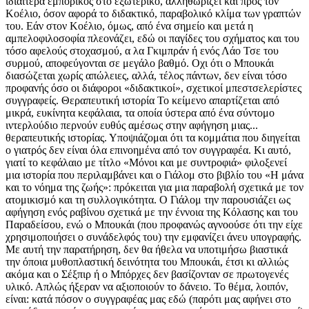
ιδιαίτερα εμπορικός στο εξωτερικό, αλληθωρίζει και προς τον
Κοέλιο, όσον αφορά το διδακτικό, παραβολικό κλίμα των γραπτών
του. Εάν στον Κοέλιο, όμως, από ένα σημείο και μετά η
αμπελοφιλοσοφία πλεονάζει, εδώ οι παγίδες του σχήματος και του
τόσο αφελούς στοχασμού, α λα Γκιμπράν ή ενός Λάο Τσε του
συρμού, αποφεύγονται σε μεγάλο βαθμό. Οχι ότι ο Μπουκάι
διασώζεται χωρίς απώλειες, αλλά, τέλος πάντων, δεν είναι τόσο
προφανής όσο οι διάφοροι «διδακτικοί», σχετικοί μπεστσελερίστες
συγγραφείς. Θεραπευτική ιστορία Το κείμενο απαρτίζεται από
μικρά, ευκίνητα κεφάλαια, τα οποία ύστερα από ένα σύντομο
ιντερλούδιο περνούν ευθύς αμέσως στην αφήγηση μιας...
θεραπευτικής ιστορίας. Υποψιάζομαι ότι τα κομμάτια που διηγείται
ο γιατρός δεν είναι όλα επινοημένα από τον συγγραφέα. Κι αυτό,
γιατί το κεφάλαιο με τίτλο «Μόνοι και με συντροφιά» φιλοξενεί
μια ιστορία που περιλαμβάνει και ο Γιάλομ στο βιβλίο του «Η μάνα
και το νόημα της ζωής»: πρόκειται για μια παραβολή σχετικά με τον
ατομικισμό και τη συλλογικότητα. Ο Γιάλομ την παρουσιάζει ως
αφήγηση ενός ραβίνου σχετικά με την έννοια της Κόλασης και του
Παραδείσου, ενώ ο Μπουκάι (που προφανώς αγνοούσε ότι την είχε
χρησιμοποιήσει ο συνάδελφός του) την εμφανίζει άνευ υπογραφής.
Με αυτή την παρατήρηση, δεν θα ήθελα να υποτιμήσω βιαστικά
την όποια μυθοπλαστική δεινότητα του Μπουκάι, έτσι κι αλλιώς
ακόμα και ο Σέξπιρ ή ο Μπόρχες δεν βασίζονταν σε πρωτογενές
υλικό. Απλώς ήξεραν να αξιοποιούν το δάνειο. Το θέμα, λοιπόν,
είναι: κατά πόσον ο συγγραφέας μας εδώ (παρότι μας αφήνει στο