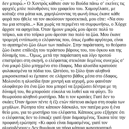
δεν μπορώ.» Ο Χοντρός κάθισε σαν το Βούδα πάνω σʼ εκείνες τις
φριχτές μπλε πολυθρόνες του γραφείου του. Χαμογέλασε, με
κοίταξε στα μάτια και, χαμηλώνοντας τη φωνή όπως έκανε κάθε
φορά που ήθελε να τον ακούσουν προσεκτικά, μου είπε: «Να σου
πω μια ιστορία...» Και χωρίς να περιμένει να συμφωνήσω, ο Χόρχε
άρχισε να αφηγείται. Όταν ήμουν μικρός μου άρεσε πολύ το
τσίρκο, και στο τσίρκο μου άρεσαν πιο πολύ τα ζώα. Μου έκανε
τρομερή εντύπωση ο ελέφαντας που, όπως έμαθα αργότερα, είναι
το αγαπημένο ζώο όλων των παιδιών. Στην παράσταση, το θεόρατο
ζώο έκανε επίδειξη του τεράστιου βάρους του, του όγκου και της
δύναμής του... Όμως, μετά την παράσταση και λίγο προτού
επιστρέψει στη σκηνή, ο ελέφαντας στεκόταν δεμένος συνεχώς σʼ
ένα μικρό ξύλο μπηγμένο στο έδαφος. Μια αλυσίδα κρατούσε
φυλακισμένα τα πόδια του. Ωστόσο, το ξύλο ήταν αληθινά
μικροσκοπικό κι έμπαινε σε ελάχιστο βάθος μέσα στο έδαφος.
Μολονότι η αλυσίδα ήταν χοντρή και ισχυρή, μου φαινόταν
ολοφάνερο ότι ένα ζώο που μπορεί να ξεριζώσει δέντρα με τη
δύναμή του, θα μπορούσε εύκολα να λυθεί και να φύγει. Το
θεωρούσα αληθινό μυστήριο. Μα τι τον κρατάει; Γιατί δεν το
σκάει; Όταν ήμουν πέντε ή έξι ετών πίστευα ακόμα στη σοφία των
μεγάλων. Ρώτησα τότε κάποιον δάσκαλο, τον πατέρα μου ή ένα
θείο μου, για το μυστήριο του ελέφαντα. Κάποιος μου εξήγησε ότι
ο ελέφαντας δεν το έσκαζε γιατί ήταν δαμασμένος. Έκανα τότε την
προφανή ερώτηση: «Κι αφού είναι δαμασμένος, γιατί τον
αλυσοδένουν;» Δεν θυμάμαι να πήρα κάποια ικανοποιητική