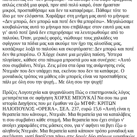
απλώς επειδή μια φορά, πριν από πολύ καιρό, όταν ήμασταν
μικροί, προσπαθήσαμε και δεν τα καταφέραμε. Πάθαμε τότε το
ίδιο με τον ελέφαντα. Χαράξαμε στη μνήμη μας αυτό το μήνυμα:
«Δεν μπορώ, δεν μπορώ και ποτέ δεν θα μπορέσω». Μεγαλώσαμε
κουβαλώντας αυτό το μήνυμα που επιβάλαμε στον εαυτό μας και
γιʼ αυτό ποτέ ξανά δεν επιχειρήσαμε να λευτερωθούμε από το
παλούκι. Όταν, μερικές φορές, νιώθουμε τους χαλκάδες να
σφίγγουν τα πόδια μας και ακούμε τον ήχο της αλυσίδας μας,
κοιτάζουμε λοξά το παλούκι και σκεφτόμαστε: Δεν μπορώ και ποτέ
δεν θα μπορέσω. Ο Χόρχε έκανε μια μεγάλη παύση. Ύστερα
πλησίασε, κάθισε στο πάτωμα μπροστά μου και συνέχισε: «Αυτό
σου συμβαίνει, Ντέμι. Ζεις μέσα στα όρια της ανάμνησης ενός
Ντεμιάν που δεν υπάρχει πια, εκείνου που δεν τα κατάφερε. Ο
μοναδικός τρόπος να μάθεις εάν μπορείς είναι να προσπαθήσεις
πάλι με όλη σου την ψυχή... Με όλη σου την ψυχή!
Πρόζες Λογοτεχνία και ψυχανάλυση Πώς ο επιστημονικός λόγος
μετατρέπεται σε αφήγηση ΧΟΡΧΕ ΜΠΟΥΚΑΪ Να σου πω μια
ιστορία Διηγήσεις που με έμαθαν να ζω ΜΤΦΡ.: ΚΡΙΤΩΝ
ΗΛΙΟΠΟΥΛΟΣ «OPERA», ΣΕΛ. 237, ευρώ 15,6 «Αυτή είναι η
θεραπεία που κάνουμε, Ντεμιάν. Μια θεραπεία για να καταλάβεις
τι σου συμβαίνει κάθε στιγμή. Μια θεραπεία που έχει στόχο ν'
ανοίγει χαραμάδες στις μάσκες σου, για ν' αφήνει να βγει έξω ο
αληθινός Ντεμιάν. Μια θεραπεία κατά κάποιον τρόπο μοναδική και
ανεξήγητη, γιατί βασίζεται πάνω στις δομές δύο ατόμων μοναδικών