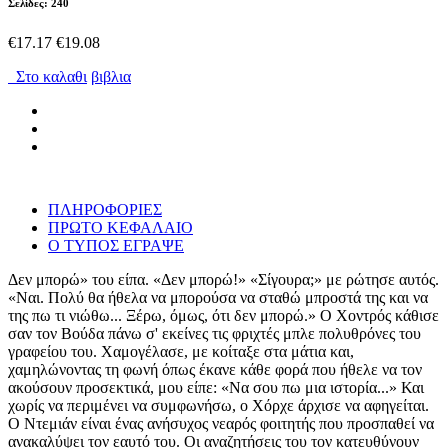
Σελίδες: 240
€17.17
€19.08
Στο καλαθι
βιβλια
ΠΛΗΡΟΦΟΡΙΕΣ
ΠΡΩΤΟ ΚΕΦΑΛΑΙΟ
Ο ΤΥΠΟΣ ΕΓΡΑΨΕ
Δεν μπορώ» του είπα. «Δεν μπορώ!» «Σίγουρα;» με ρώτησε αυτός.
«Ναι. Πολύ θα ήθελα να μπορούσα να σταθώ μπροστά της και να
της πω τι νιώθω... Ξέρω, όμως, ότι δεν μπορώ.» Ο Χοντρός κάθισε
σαν τον Βούδα πάνω σ' εκείνες τις φριχτές μπλε πολυθρόνες του
γραφείου του. Χαμογέλασε, με κοίταξε στα μάτια και,
χαμηλώνοντας τη φωνή όπως έκανε κάθε φορά που ήθελε να τον
ακούσουν προσεκτικά, μου είπε: «Να σου πω μια ιστορία...» Και
χωρίς να περιμένει να συμφωνήσω, ο Χόρχε άρχισε να αφηγείται.
Ο Ντεμιάν είναι ένας ανήσυχος νεαρός φοιτητής που προσπαθεί να
ανακαλύψει τον εαυτό του. Οι αναζητήσεις του τον κατευθύνουν