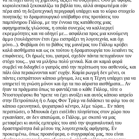
κυριολεκτικά ξεκοκαλίζω τα βιβλία του, αλλά αναρωτιέμαι εάν
πέρα από τη δεξιοτεχνική περιγραφή υπάρχει και το κύριο στοιχείο
ποιητικής: το δραματουργικό υπόβαθρο στις προτάσεις του
παμπόνηρου Γιάλομ, με την έννοια της κατάθεσης μιας
αφηγηματικής γλώσσας, η οποία συνεχώς να καλλιεργεί
εκρεμμότητες και να οδηγεί με... ασφάλεια προς μια κινούμενη
άμμο (τουλάχιστον έτσι έχω εισπράξει τη λογοτεχνία, και όχι
μόνο...). Φοβάμαι ότι το βάθος της μανιέρας του Γιάλομ κρύβει
καλά αισθήματα και ως εκ τούτου η δραματουργία του λειαίνει τις
επιφάνειες. Οι ήρωές του, γιατροί, σχεδόν πάντα πετυχαίνουν τον
στόχο τους... για να μιλήσω πολύ γενικά. Και αν καμιά φορά
συμβεί να διδαχθεί ο γιατρός από την περίπτωση του ασθενούς, και
πάλι όλα περαιώνονται κατ' ευχήν. Καμία ρωγμή δεν μένει, οι
πάντες εισπράττουν κάποιο μήνυμα, λες και η Τέχνη υπάρχει για να
υπηρετεί τη γνώση μόνον και όχι τα πιο αόριστα αισθήματα... Αν
ήταν τα πράγματα όπως τα φαντάζεται ο κάθε Γιάλομ, τότε ο
Ντοστογιέφσκι θα 'πρεπε να έχει ανοίξει και αυτός κάποιο ιατρείο
στην Πετρούπολη ή ο Λαρς Φον Τρίερ να διδάσκει τα φιλμ του σε
κάποιο ερευνητικό, ψυχιατρικό κέντρο, λέμε τώρα... Εν πάση
περιπτώσει, ο Μπουκάι έχει εισέλθει πλησίστιος στον χώρο που
εγκαινίασε, αν δεν απατώμαι, ο Γιάλομ, με σκοπό να μας
μεταφέρει κι αυτός εμπειρίες του από την ψυχαναλυτική του
δραστηριότητα διά μέσου της λογοτεχνικής αφήγησης. Εν
προκειμένω, όπως προανέφερα, ο συγγραφέας μας, που είναι