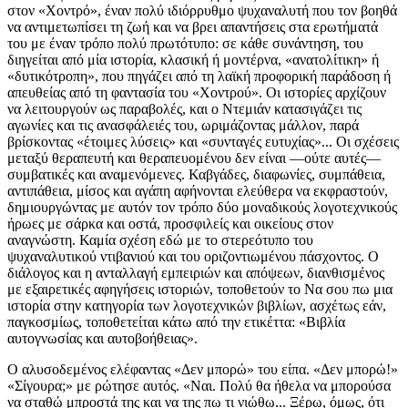
στον «Χοντρό», έναν πολύ ιδιόρρυθμο ψυχαναλυτή που τον βοηθά
να αντιμετωπίσει τη ζωή και να βρει απαντήσεις στα ερωτήματά
του με έναν τρόπο πολύ πρωτότυπο: σε κάθε συνάντηση, του
διηγείται από μία ιστορία, κλασική ή μοντέρνα, «ανατολίτικη» ή
«δυτικότροπη», που πηγάζει από τη λαϊκή προφορική παράδοση ή
απευθείας από τη φαντασία του «Χοντρού». Οι ιστορίες αρχίζουν
να λειτουργούν ως παραβολές, και ο Ντεμιάν κατασιγάζει τις
αγωνίες και τις ανασφάλειές του, ωριμάζοντας μάλλον, παρά
βρίσκοντας «έτοιμες λύσεις» και «συνταγές ευτυχίας»... Οι σχέσεις
μεταξύ θεραπευτή και θεραπευομένου δεν είναι —ούτε αυτές—
συμβατικές και αναμενόμενες. Καβγάδες, διαφωνίες, συμπάθεια,
αντιπάθεια, μίσος και αγάπη αφήνονται ελεύθερα να εκφραστούν,
δημιουργώντας με αυτόν τον τρόπο δύο μοναδικούς λογοτεχνικούς
ήρωες με σάρκα και οστά, προσφιλείς και οικείους στον
αναγνώστη. Καμία σχέση εδώ με το στερεότυπο του
ψυχαναλυτικού ντιβανιού και του οριζοντιωμένου πάσχοντος. Ο
διάλογος και η ανταλλαγή εμπειριών και απόψεων, διανθισμένος
με εξαιρετικές αφηγήσεις ιστοριών, τοποθετούν το Να σου πω μια
ιστορία στην κατηγορία των λογοτεχνικών βιβλίων, ασχέτως εάν,
παγκοσμίως, τοποθετείται κάτω από την ετικέττα: «Βιβλία
αυτογνωσίας και αυτοβοήθειας».
Ο αλυσοδεμένος ελέφαντας «Δεν μπορώ» του είπα. «Δεν μπορώ!»
«Σίγουρα;» με ρώτησε αυτός. «Ναι. Πολύ θα ήθελα να μπορούσα
να σταθώ μπροστά της και να της πω τι νιώθω... Ξέρω, όμως, ότι