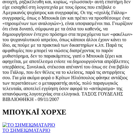
ανοιχτή, ρηξικέλευθη και, κυρίως, «γλωσσική» αυτή επιστήμη δεν
είχε εισαχθεί στη λογοτεχνία με τους όρους που επέβαλε ο
Αμερικανός ψυχίατρος και συγγραφέας. Οι της «σχολής Γιάλομ»
συγγραφείς, όπως ο Μπουκάι (αν και πρέπει να προσθέσουμε ένα:
«τηρουμένων των αναλογιών»), είναι υποψιασμένοι πια. Γνωρίζουν
ότι είναι δυνατό, σύμφωνα με τα όπλα του καθενός, να
δημιουργήσουν έντεχνο πρόσημο στα περιεχόμενα των «φακέλων»
του ψυχαναλυτικού ιατρείου, όπως κάποιοι άλλοι έχουν κάνει το
ίδιο, ας πούμε με τα πρακτικά των δικαστηρίων κ.λπ. Παρά τις
αμφιθυμίες που μπορεί να νιώσεις διατρέχοντας το παρόν
μυθιστόρημα, δεν το παρακάμπτεις, γιατί ο Μπουκάι ξέρει και
αφηγείται, με αποτέλεσμα ενίοτε να δημιουργούνται απρόβλεπτες
υπερβάσεις. Συνολικά, στέκεσαι απέναντί του όπως σε ένα βιβλίο
του Γιάλομ, που δεν θέλεις να το κλείσεις, παρά τις αντιρρήσεις
σου. Για μία ακόμα φορά ο Κρίτων Ηλιόπουλος φάνηκε αντάξιος
των περιστάσεων: ο μεταφραστής αυτός, πολύ παραγωγικός
τελευταία, αποτελεί εγγύηση όσον αφορά το «αντίκρισμα» της
ισπανόφωνης λογοτεχνίας στα ελληνικά. ΤΑΣΟΣ ΓΟΥΔΕΛΗΣ
ΒΙΒΛΙΟΘΗΚΗ - 09/11/2007
ΜΠΟΥΚΑΪ ΧΟΡΧΕ
ΤΟ ΣΗΜΕΙΩΜΑΤΑΡΙΟ