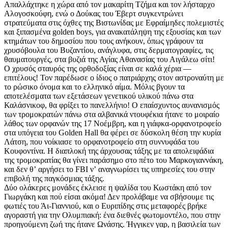
Απαλλάχτηκε η χώρα από τον μακαρίτη Τζήμα και τον λήσταρχο
Αλογοσκούφη, ενώ ο Δούκας του Έβερτ συγκεντρώνει
στρατεύματα στις όχθες της Βιστωνίδας με Εφραίμηδες πολεμιστές
και ξιπασμένα golden boys, για ανακατάληψη της εξουσίας και των
κτημάτων του δημοσίου που τους ανήκουν, όπως γράφουν τα
χρυσόβουλα του Βυζαντίου, ανάγλυφα, στις δερματογραφίες, τις
θαυματουργές, στα βυζιά της Αγίας Αθανασίας του Αιγάλεω σίτι!
Ο χρυσός σταυρός της ορθοδοξίας είναι σε καλά χέρια —
επιτέλους! Τον παρέδωσε ο ίδιος ο πατριάρχης στον αστροναύτη με
το ρώσικο όνομα και το ελληνικό αίμα. Μόλις βγουν τα
αποτελέσματα των εξετάσεων γενετικού υλικού πάνω στα
Καλάσνικοφ, θα φρίξει το πανελλήνιο! Ο επαίσχυντος αυνανισμός
των τρομοκρατών πάνω στα αλβανικά ντουφέκια ήτανε το μοιραίο
λάθος των ορφανών της 17 Νοέμβρη, και η γιάφκα-ορφανοτροφείο
στα υπόγεια του Golden Hall θα φέρει σε δύσκολη θέση την κυρία
Λάτση, που νοίκιασε το ορφανοτροφείο στη συννυφάδα του
Κουφοντίνα. Η διαπλοκή της άρχουσας τάξης με τα απολειφάδια
της τρομοκρατίας θα γίνει παράσημο στο πέτο του Μαρκογιαννάκη,
και δεν θʼ αργήσει το FBI νʼ αναγνωρίσει τις υπηρεσίες του στην
επιβολή της παγκόσμιας τάξης.
Δύο ολάκερες μονάδες έκλεισε η ψαλίδα του Κωστάκη από τον
Γιωργάκη και πού είσαι ακόμα! Δεν προλάβαμε να σβήσουμε τις
φωτιές του Άι-Γιαννιού, και ο Ευριπίδης στις μεταφορές βρήκε
αγοραστή για την Ολυμπιακή: ένα διεθνές φωτομοντέλο, που στην
προηγούμενη ζωή της ήτανε Ωνάσης. Ήγγικεν γαρ, η βασιλεία των