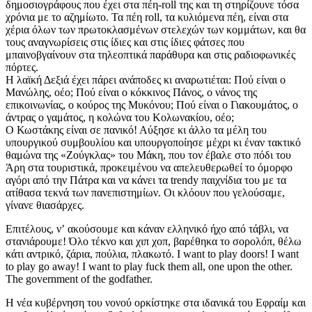
δημοσιογράφους που έχει στα πέη-roll της και τη στηρίζουνε τόσα
χρόνια με το αζημίωτο. Τα πέη roll, τα κυλιόμενα πέη, είναι στα
χέρια όλων των πρωτοκλασμένων στελεχών των κομμάτων, και θα
τους αναγνωρίσεις στις ίδιες και στις ίδιες φάτσες που
μπαινοβγαίνουν στα τηλεοπτικά παράθυρα και στις ραδιοφωνικές
πόρτες.
Η λαϊκή Δεξιά έχει πάρει ανάποδες κι αναρωτιέται: Πού είναι ο
Μανώλης, οέο; Πού είναι ο κόκκινος Πάνος, ο νάνος της
επικοινωνίας, ο κούρος της Μυκόνου; Πού είναι ο Γιακουμάτος, ο
άντρας ο γαμάτος, η κολώνα του Κολωνακίου, οέο;
Ο Κωστάκης είναι σε πανικό! Αύξησε κι άλλο τα μέλη του
υπουργικού συμβουλίου και υπουργοποίησε μέχρι κι έναν τακτικό
θαμώνα της «Ζούγκλας» του Μάκη, που τον έβαλε στο πόδι του
Άρη στα τουριστικά, προκειμένου να απελευθερωθεί το όμορφο
αγόρι από την Πάτρα και να κάνει τα trendy παιχνίδια του με τα
ατίθασα τεκνά των πανεπιστημίων. Οι κλόουν που γελούσαμε,
γίνανε θιασάρχες.
Επιτέλους, νʼ ακούσουμε και κάναν ελληνικό ήχο από τάβλι, να
στανιάρουμε! Όλο τέκνο και χιπ χοπ, βαρέθηκα το σορολόπ, θέλω
κάτι αντρικό, ζάρια, πούλια, πλακωτό. I want to play doors! I want
to play go away! I want to play fuck them all, one upon the other.
The government of the godfather.
Η νέα κυβέρνηση του νονού ορκίστηκε στα ιδανικά του Εφραίμ και