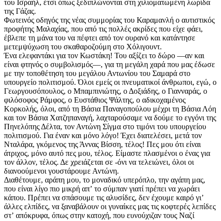
του Ισραήλ, έτσι όπως ξεδιπλώνονται στη χιλιοματωμένη λωρίδα
της Γάζας.
Φωτεινός οδηγός της νέας συμμορίας του Καραμανλή ο αυτιστικός
προφήτης Μαλαχίας, που από τις πολλές ακρίδες που είχε φάει,
έβλεπε τη μάνα του να πέφτει από τον ουρανό και κατάντησε
μετεμψύχωση του σκαθαροζούμη στο Χόλιγουντ.
Ένα ελεφαντάκι για τον Κωστάκη! Του αξίζει το δώρο —αν και
είναι φτηνός ο συμβολισμός—, για τη μεγάλη χαρά που μας έδωσε
με την τοποθέτηση του μεγάλου Αντω­νίου του Σαμαρά στο
υπουργείο πολιτισμού. Όλοι εμείς οι πνευματικοί άνθρωποι, εγώ, ο
Γεωργουσόπουλος, ο Μπαμπινιώτης, ο Δοξιάδης, ο Γιανναράς, ο
φιλόσοφος Ράμφος, ο Ευστάθιος Ψάλτης, ο αδικοχαμένος
Κορκολής, όλοι, από τη Βάσια Παναγοπούλου μέχρι τη Βάσια Λόη
και τον Βάσια Χατζηπαναγή, λαχταρούσαμε να δούμε το εγγόνι της
Πηνελόπης Δέλτα, τον Αντώνη Σίγμα στο τιμόνι του υπουργείου
πολιτισμού. Για έναν και μόνο λόγο! Έχει διατελέσει, μετά τον
Νταλάρα, γκόμενος της Άννας Βίσση, τέλος! Πες μου ότι είναι
άτριχος, μόνο αυτό πες μου, τέλος. Είμαστε πλασμένοι ο ένας για
τον άλλον, τέλος. Δε χρειάζεται σε -όνι να τελειώνει, όλοι οι
διανοούμενοι γουστάρουμε Αντώνη.
Διαθέτουμε, αράπη μου, το μοναδικό υπερόπλο, την αγάπη μας,
που είναι λίγο πιο μικρή απʼ το σύμπαν γιατί πρέπει να χωράει
κάπου. Πρέπει να σπάσουμε τις αλυσίδες, δεν έχουμε καιρό γιʼ
άλλες ελπίδες, να ξαναβάλουν οι γυναίκες μας τις κοφτερές λεπίδες
στʼ απόκρυφα, όπως στην κατοχή, που ευνούχιζαν τους Ναζί