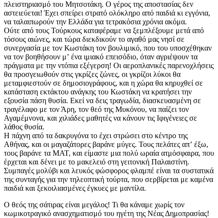
πλειστηριασμό του Μητσοτάκη. Ο γέρος της αποστασίας δεν
αστειεύεται! Έχει σπείρει στρατό ολόκληρο από παιδιά κι εγγόνια,
να ταλαιπωρούν την Ελλάδα για τετρακόσια χρόνια ακόμα.
Ούτε από τους Τούρκους καταφέραμε να ξεμπλέξουμε μετά από
τόσους αιώνες, και τώρα διεκδικούν το αγαθό μας νησί σε
συνεργασία με τον Κωστάκη τον βουλιμικό, που του υποσχέθηκαν
να τον βοηθήσουν μʼ ένα ιμιακό επεισόδιο, όταν αγριέψουν τα
πράγματα με την ντόπια εξέγερση! Οι αεροπλανικές παρενοχλήσεις
θα προσγειωθούν στις γκρίζες ζώνες, οι γκρίζοι λύκοι θα
μεταμφιεστούν σε δημοσιογράφους, και η χώρα θα κηρυχθεί σε
κατάσταση εκτάκτου ανάγκης του Κωστάκη να κρατήσει την
εξουσία πάση θυσία. Εκεί να δεις τραγωδία, διασκευασμένη σε
τραγέλαφο με τον Άρη, τον θεό της Μυκόνου, να παίζει τον
Αγαμέμνονα, και χιλιάδες μαθητές να κάνουν τις Ιφιγένειες σε
λάθος θυσία.
Η πάχνη από τα δακρυγόνα το έχει στρώσει στο κέντρο της
Αθήνας, και οι μαγαζάτορες βαράνε μύγες. Τους πελάτες απʼ έξω,
τους βαράνε τα ΜΑΤ, και είμαστε μια πολύ ωραία ατμόσφαιρα, που
έρχεται και δένει με το μακελειό στη γειτονική Παλαιστίνη.
Συμπαγές μολύβι και λευκός φώσφορος φλαμπέ είναι τα συστατικά
της συνταγής για την τηλεοπτική τούρτα, που σερβίρεται με καμένα
παιδιά και ξεκοιλιασμένες έγκυες με μαντίλα.
Ο θεός της σάτιρας είναι μεγάλος! Τι θα κάναμε χωρίς τον
κωμικοτραγικό ανασχηματισμό του ηγέτη της Νέας Δημοπρασίας!