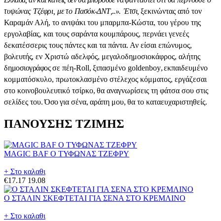
τυψώνας Τζέφρι, με το
Πασόκ-ΔΝΤ,..». Έτσι,
ξεκινώντας από τον
Καραμάν Αλή, το ανιψάκι του μπαρμπα-Κώστα, του γέρου της
εργολαβίας, και τους σαράντα κουμπάρους, περνάει γενεές
δεκατέσσερις τους πάντες και τα πάντα
.
Αν
είσαι
επώνυμος
,
βολευτής
,
εν
Χριστώ
αδελφός
, μεγαλοδημοσιοκάφρος
, αλήτης
δη
μοσιογράφος
σε
πέη
-
Roll
,
ξιπασμένο goldenboy
,
εκπαιδευμένο
κομματόσκυλο
,
πρωτοκλασμένο
στέλεχος
κόμματος
,
εργάζεσαι
στο κοινοβου
λευτικό
τσίρκο
, θα
αναγνωρίσεις
τη
φάτσα
σου
στις
σελίδες
του
. Όσο
για
σένα
,
αράπη
μου
,
θα
το
καταευχαριστηθείς
.
ΠΑΝΟΥΣΗΣ ΤΖΙΜΗΣ
MAGIC BAF Ο ΤΥΦΩΝΑΣ ΤΖΕΦΡΥ
+ Στο καλαθι
€17.17
19.08
Ο ΣΤΑΛΙΝ ΣΚΕΦΤΕΤΑΙ ΓΙΑ ΣΕΝΑ ΣΤΟ ΚΡΕΜΛΙΝΟ
+ Στο καλαθι