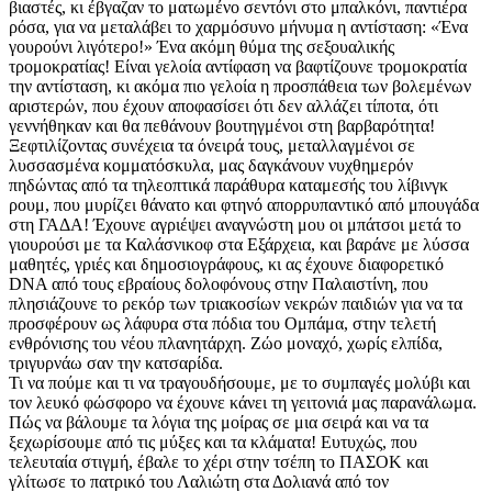
βιαστές, κι έβγαζαν το ματωμένο σεντόνι στο μπαλκόνι, παντιέρα
ρόσα, για να μεταλάβει το χαρμόσυνο μήνυμα η αντίσταση: «Ένα
γουρούνι λιγότερο!» Ένα ακόμη θύμα της σεξουαλικής
τρομοκρατίας! Είναι γελοία αντίφαση να βαφτίζουνε τρομοκρατία
την αντίσταση, κι ακόμα πιο γελοία η προσπάθεια των βολεμένων
αριστερών, που έχουν αποφασίσει ότι δεν αλλάζει τίποτα, ότι
γεννήθηκαν και θα πεθάνουν βουτηγμένοι στη βαρβαρότητα!
Ξεφτιλίζοντας συνέχεια τα όνειρά τους, μεταλλαγμένοι σε
λυσσασμένα κομματόσκυλα, μας δαγκάνουν νυχθημερόν
πηδώντας από τα τηλεοπτικά παράθυρα καταμεσής του λίβινγκ
ρουμ, που μυρίζει θάνατο και φτηνό απορρυπαντικό από μπουγάδα
στη ΓΑΔΑ! Έχουνε αγριέψει αναγνώστη μου οι μπάτσοι μετά το
γιουρούσι με τα Καλάσνικοφ στα Εξάρχεια, και βαράνε με λύσσα
μαθητές, γριές και δημοσιογράφους, κι ας έχουνε διαφορετικό
DNA από τους εβραίους δολοφόνους στην Παλαιστίνη, που
πλησιάζουνε το ρεκόρ των τριακοσίων νεκρών παιδιών για να τα
προσφέρουν ως λάφυρα στα πόδια του Ομπάμα, στην τελετή
ενθρόνισης του νέου πλανητάρχη. Ζώο μοναχό, χωρίς ελπίδα,
τριγυρνάω σαν την κατσαρίδα.
Τι να πούμε και τι να τραγουδήσουμε, με το συμπαγές μολύβι και
τον λευκό φώσφορο να έχουνε κάνει τη γειτονιά μας παρανάλωμα.
Πώς να βάλουμε τα λόγια της μοίρας σε μια σειρά και να τα
ξεχωρίσουμε από τις μύξες και τα κλάματα! Ευτυχώς, που
τελευταία στιγμή, έβαλε το χέρι στην τσέπη το ΠΑΣΟΚ και
γλίτωσε το πατρικό του Λαλιώτη στα Δολιανά από τον