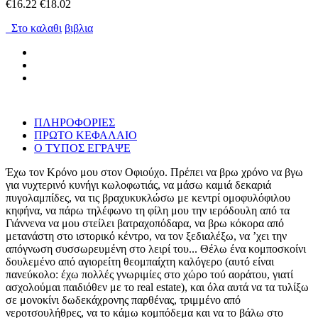
€16.22
€18.02
Στο καλαθι
βιβλια
ΠΛΗΡΟΦΟΡΙΕΣ
ΠΡΩΤΟ ΚΕΦΑΛΑΙΟ
Ο ΤΥΠΟΣ ΕΓΡΑΨΕ
Έχω τον Κρόνο μου στον Οφιούχο. Πρέπει να βρω χρόνο να βγω
για νυχτερινό κυνήγι κωλοφωτιάς, να μάσω καμιά δεκαριά
πυγολαμπίδες, να τις βραχυκυκλώσω με κεντρί ομοφυλόφιλου
κηφήνα, να πάρω τηλέφωνο τη φίλη μου την ιερόδουλη από τα
Γιάννενα να μου στείλει βατραχοπόδαρα, να βρω κόκορα από
μετανάστη στο ιστορικό κέντρο, να τον ξεδιαλέξω, να ʼχει την
απόγνωση συσσωρευμένη στο λειρί του... Θέλω ένα κομποσκοίνι
δουλεμένο από αγιορείτη θεομπαίχτη καλόγερο (αυτό είναι
πανεύκολο: έχω πολλές γνωριμίες στο χώρο τού αοράτου, γιατί
ασχολούμαι παιδιόθεν με το real estate), και όλα αυτά να τα τυλίξω
σε μονοκίνι δωδεκάχρονης παρθένας, τριμμένο από
νεροτσουλήθρες, να το κάμω κομπόδεμα και να το βάλω στο