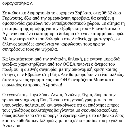
ουραγκοτάγκων.
Σε καθιστική διαμαρτυρία το ερχόμενο Σάββατο, στις 06:32 ώρα
Γκρίνουιτς, έξω από την αμερικάνικη πρεσβεία, θα κατέβει η
ομοσπονδία χαφιέδων του αντιεξουσιαστικού χώρου, με αίτημα τη
μετατροπή της αμοιβής για την εξάρθρωση του «Επαναστατικού
Αγώνα» από ένα εκατομμύριο δολάρια σε ένα εκατομμύριο ευρώ.
Με την κατρακύλα του δολαρίου στις διεθνείς χρηματαγορές, οι
έλληνες χαφιέδες αρνούνται να καρφώσουν τους πρώην
συντρόφους τους για ψίχουλα.
Κωλοκατάσταση από την ανάποδη, θηλυκή, με έντονη μυρωδιά
ψαρίλας χαρακτηρίζεται από τον ΟΟΣΑ παίρνει ο άνεμος του
πολέμου, η διεθνής συγκυρία, με την οικονομική κρίση και τις
σφαγές των Εβραίων στη Γάζα. Δεν θα μπορούσε να είναι αλλιώς,
όταν ο γενικός γραμματέας του ΟΗΕ ονομάζεται Μουν και ο
ευρωπαίος επίτροπος Aλμούνια!
Ο εγγονός της Πηνελόπης Δέλτα, Αντώνης Σίγμα, διόρισε την
τριανταπεντάχοντρη Εύη Τσέκου στη γενική γραμματεία του
υπουργείου πολιτισμού και ανακοίνωσε ότι οι επιδοτήσεις προς
τους γαλάζιους καλλιτέχνες θα γίνονται με σκουπιδοσακούλες,
όπως παλαιότερα στο υπουργείο εξωτερικών με το αλβανικό έπος
και την κάθοδο των Ιλλυριών, με το σχέδιο «μάσα» του μεγάλου
Αντωνίου.