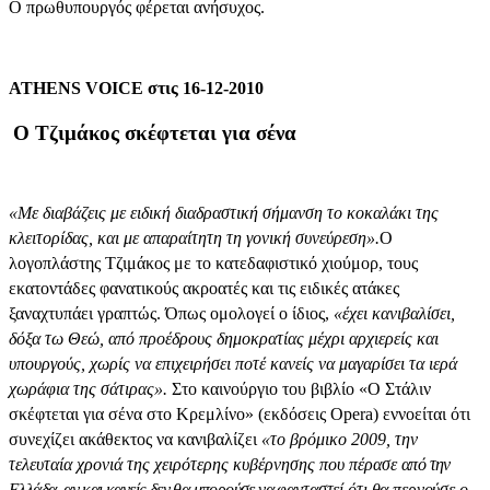
Ο πρωθυπουργός φέρεται ανήσυχος.
ATHENS VOICE στις 16-12-2010
Ο Τζιμάκος
σκέφτεται για σένα
«Με διαβάζεις με ειδική διαδραστική σήμανση το κοκαλάκι της
κλειτορίδας, και με απαραίτητη τη γονική συνεύρεση».
Ο
λο
γο
πλάστης
Τζιμάκος
με το κατεδαφιστικό χιούμορ, τους
εκατοντάδες φανατικούς ακροατές και τις ειδικές ατάκες
ξαναχτυπάει γραπτώς. Όπως ομολογεί ο ίδιος,
«έχει κανιβαλίσει,
δόξα τω Θεώ, από προέδρους δημοκρατίας μέχρι αρχιερείς και
υπουργούς, χωρίς να επιχειρήσει ποτέ κανείς να μαγαρίσει τα ιερά
χωράφια της σάτιρας».
Στο καινούργιο του βιβλίο «Ο Στάλιν
σκέφτεται για σένα στο Κρεμλίνο» (εκδόσεις Οpera) εννοείται ότι
συνεχίζει ακάθεκτος να κανιβαλίζει
«το βρόμικο 2009, την
τελευταία χρονιά της χειρότερης κυβέρνησης που πέρασε
από την
Ελλάδα, αν και κανείς δεν θα μπορούσε να
φανταστεί ότι θα περνούσε ο