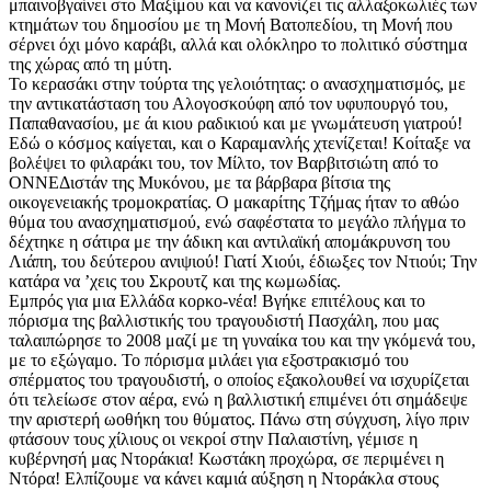
μπαινοβγαίνει στο Μαξίμου και να κανονίζει τις αλλαξοκωλιές των
κτημάτων του δημοσίου με τη Μονή Βατοπεδίου, τη Μονή που
σέρνει όχι μόνο καράβι, αλλά και ολόκληρο το πολιτικό σύστημα
της χώρας από τη μύτη.
Το κερασάκι στην τούρτα της γελοιότητας: ο ανασχηματισμός, με
την αντικατάσταση του Αλογοσκούφη από τον υφυπουργό του,
Παπαθανασίου, με άι κιου ραδικιού και με γνωμάτευση γιατρού!
Εδώ ο κόσμος καίγεται, και ο Καραμανλής χτενίζεται! Κοίταξε να
βολέψει το φιλαράκι του, τον Μίλτο, τον Βαρβιτσιώτη από το
ΟΝΝΕΔιστάν της Μυκόνου, με τα βάρβαρα βίτσια της
οικογενειακής τρομοκρατίας. Ο μακαρίτης Τζήμας ήταν το αθώο
θύμα του ανασχηματισμού, ενώ σαφέστατα το μεγάλο πλήγμα το
δέχτηκε η σάτιρα με την άδικη και αντιλαϊκή απομάκρυνση του
Λιάπη, του δεύτερου ανιψιού! Γιατί Χιούι, έδιωξες τον Ντιούι; Την
κατάρα να ʼχεις του Σκρουτζ και της κωμωδίας.
Εμπρός για μια Ελλάδα κορκο-νέα! Βγήκε επιτέλους και το
πόρισμα της βαλλιστικής του τραγουδιστή Πασχάλη, που μας
ταλαιπώρησε το 2008 μαζί με τη γυναίκα του και την γκόμενά του,
με το εξώγαμο. Το πόρισμα μιλάει για εξοστρακισμό του
σπέρματος του τραγουδιστή, ο οποίος εξακολουθεί να ισχυρίζεται
ότι τελείωσε στον αέρα, ενώ η βαλλιστική επιμένει ότι σημάδεψε
την αριστερή ωοθήκη του θύματος. Πάνω στη σύγχυση, λίγο πριν
φτάσουν τους χίλιους οι νεκροί στην Παλαιστίνη, γέμισε η
κυβέρνησή μας Ντοράκια! Κωστάκη προχώρα, σε περιμένει η
Ντόρα! Ελπίζουμε να κάνει καμιά αύξηση η Ντοράκλα στους