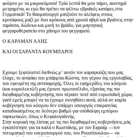
φούρνο με τα μικροκύματα! Τρία λεπτά θα μου πάρει, αυστηρά
μετρημένα, κι εγώ θα πρέπει να ψέλνω εβραϊκές κατάρες στα
Γερμανικά! Το θαυματουργό ματζούνι το αλείφεις στους
κροτάφους μαζί με δυο κρόκους από χρυσά αβγά και βγαίνεις στην
ταράτσα, δώδεκα και μισή το βράδυ, για μαγνητική
φεγγαροθεραπεία στο χάσιμο του φεγγαριού.
Ο ΚΑΡΑΜΑΝ ΑΛΗΣ
ΚΑΙ ΟΙ ΣΑΡΑΝΤΑ ΚΟΥΜΠΑΡΟΙ
Εχουμε ξεφτιλιστεί διεθνώς μʼ αυτόν τον καραγκιόζη που μας
έλαχε, το ανιψάκι του μπάρμπα-Κώστα, του γέρου της εργολαβίας,
του εφευρέτη της αντιπαροχής. Όλες οι εφημερίδες του κόσμου
(και κυριολεκτώ!) μας έχουνε πρωτοσέλιδο, εξαιτίας της πιο
διεφθαρμένης κυβέρνησης που πέρασε ποτέ από ευρωπαϊκή χώρα,
γιατί εμείς μπορεί να τα έχουμε συνηθίσει αυτά, αλλά σε καμία
κυβέρνηση του κόσμου δεν υπάρχει υπουργός επικρατείας
καταδικασμένος σε δεύτερο βαθμό για υπόθαλψη εμπόρου
ναρκωτικών, όπως ο Κεφαλογιάννης.
Στην κορυφή της λίστας με τις πιο διεφθαρμένες κυβερνήσεις μάς
εγκατέστησε για τα καλά ο Κωστάκης, με τον Εφραίμ —τον
πνευματικό του υπερυπουργού του, του Ρουσόπουλου— να