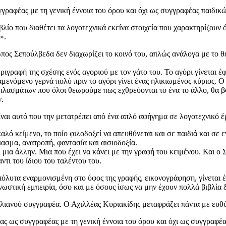
γγραφέας με τη γενική έννοια του όρου και όχι ως συγγραφέας παιδικώ
βλίο που διαθέτει τα λογοτεχνικά εκείνα στοιχεία που χαρακτηρίζουν
».
ωπος Σεπούλβεδα δεν διαχωρίζει το κοινό του, απλώς ανάλογα με το θ
ιγραφή της σχέσης ενός αγοριού με τον γάτο του. Το αγόρι γίνεται έφ
μενόμενο γερνά πολύ πριν το αγόρι γίνει ένας ηλικιωμένος κύριος. Ο 
 πλασμάτων που όλοι θεωρούμε πως εχθρεύονται το ένα το άλλο, θα β
ν.
ίναι αυτό που την μετατρέπει από ένα απλό αφήγημα σε λογοτεχνικό έ
ό κείμενο, το ποίο φιλοδοξεί να απευθύνεται και σε παιδιά και σε ενή
ιασμα, ανατροπή, φαντασία και αισιοδοξία.
ια άλλην. Μια που έχει να κάνει με την γραφή του κειμένου. Και ο Σε
τι του ίδιου του ταλέντου του.
απόλυτα εναρμονισμένη στο ύφος της γραφής, εικονογράφηση, γίνεται έ
ωστική εμπειρία, όσο και με όσους ίσως να μην έχουν πολλά βιβλία 
λιανού συγγραφέα. Ο Αχιλλέας Κυριακίδης μεταφράζει πάντα με ευθύ
ς ως συγγραφέας με τη γενική έννοια του όρου και όχι ως συγγραφέα