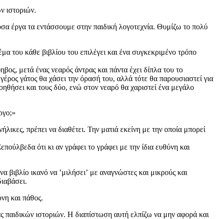
ν ιστοριών.
 όσα έργα τα εντάσσουμε στην παιδική λογοτεχνία. Θυμίζω το πολύ
έμα του κάθε βιβλίου του επιλέγει και ένα συγκεκριμένο τρόπο
ηβος, μετά ένας νεαρός άντρας και πάντα έχει δίπλα του το
γέρος γάτος θα χάσει την όρασή του, αλλά τότε θα παρουσιαστεί για
οηθήσει και τους δύο, ενώ στον νεαρό θα χαριστεί ένα μεγάλο
ργο;»
λικες, πρέπει να διαθέτει. Την ματιά εκείνη με την οποία μπορεί
πούλβεδα ότι κι αν γράφει το γράφει με την ίδια ευθύνη και
να βιβλίο ικανό να ʽμιλήσειʼ με αναγνώστες και μικρούς και
διαβάσει.
νη και πάθος.
ς παιδικών ιστοριών. Η διαπίστωση αυτή ελπίζω να μην αφορά και