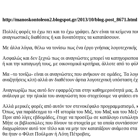
http://manoskontoleon2.blogspot.gr/2013/10/blog-post_8671.html
Πολλές φορές το έχω πει και το έχω γράψει. Δεν είναι τα κείμενα π
αναγνωστικές διαθέσεις ή και δυνατότητες τα κατατάσσουν.
Με άλλα λόγια, θέλω να τονίσω πως ένα έργο γνήσιας λογοτεχνικής τ
Ασφαλώς και δεν ξεχνώ πως οι αναγνώστες μπορεί να κατηγοριοποιη
ή και την καταγωγή τους, με οικονομικά κριτήρια, άλλοτε από το φύλ
Μα –το τονίζω- είναι οι αναγνώστες που ανήκουν σε ομάδες. Τα λογ
αναζητήσεις κλπ) αλλά αν διαθέτουν άρτια λογοτεχνική υπόσταση έχο
Αναγνωρίζω πως αυτό δεν εφαρμόζεται στην καθημερινότητά μας. Διά
ανάλογα με την ηλικία του αναγνώστη που στοχεύουμε να φτάσει στα
Αλλά μερικές φορές από αυτόν τον στενοκέφαλο προγραμματισμό, κ
Όπως, για παράδειγμα το «Η ιστορία του Μιξ, του Μαξ και του Μεξ
Πριν από λίγες εβδομάδες, έτυχε να προσέξω σε κατάλογο ευπώλητω
Μήτε οι βιβλιοπώλες που δίνουν τα στοιχεία με τα οποία συντάσσον
διαχωρίσουν αυτό τον τίτλο και να μην τον κατατάξουν ανάμεσα στ
θα ήταν ο Φίλιπ Πούλμαν ή Λότη Πέτροβιτς.