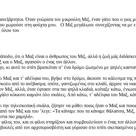
ι ανεξάρτητοι. Όταν γνώρισα τον μικρούλη Μιξ, έναν γάτο που ο γιος
που χωρούσε στη φούχτα μου. Ο Μιξ μεγάλωσε συνεχίζοντας να με εν
ή όλου του
άποδο, ότι ο Μαξ είναι ο άνθρωπος του Μιξ, αλλά η ζωή μάς διδάσκει
ξ και ο Μαξ, αγαπούν ο ένας τον άλλον.
ο, κι αυτό το σπίτι βρισκόταν σʼ ένα δρόμο ζωσμένο με ψηλές κασταν
ο Μαξ και τʼ αδέλφια του, βγήκε στο δρόμο, άκουσε το κάλεσμα της π
κολο από το ανέβασμα, οπότε, γαντζωμένος στο κλαδί, άρχισε να νιαου
ον Μιξ, αλλά, όταν έφτασε στα πιο ψηλά κλαδιά, κοίταξε κάτω, ένιωσ
άλο κόκκινο καμιόνι όλο σκάλες. Από κάτω, τʼ αδέλφια του Μαξ, κάτ
 την τηλεσκοπική σκάλα, ζήτησε να μάθει ποιος ήταν ο Μαξ και ποιος
 από τον Μιξ και του ʼλεγε: «Τα κάναμε που τα κάναμε θάλασσα, Μιξ,
 στα πιο χαμηλά».
 φίλος του, και οι φίλοι στηρίζουν και συμβουλεύουν ο ένας τον άλλον
ουλές από τον αρχιπυροσβέστη και γύρισαν στο σπίτι σκεπασμένοι μ