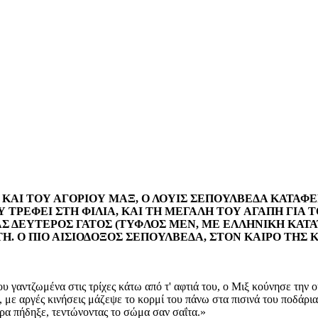
Ξ ΚΑΙ ΤΟΥ ΑΓΟΡΙΟΥ ΜΑΞ, Ο ΛΟΥΙΣ ΣΕΠΟΥΛΒΕΔΑ ΚΑΤΑΦ
ΤΡΕΦΕΙ ΣΤΗ ΦΙΛΙΑ, ΚΑΙ ΤΗ ΜΕΓΑΛΗ ΤΟΥ ΑΓΑΠΗ ΓΙΑ Τ
ΝΑΣ ΔΕΥΤΕΡΟΣ ΓΑΤΟΣ (ΤΥΦΛΟΣ ΜΕΝ, ΜΕ ΕΛΛΗΝΙΚΗ ΚΑΤ
ΑΤΗ. Ο ΠΙΟ ΑΙΣΙΟΔΟΞΟΣ ΣΕΠΟΥΛΒΕΔΑ, ΣΤΟΝ ΚΑΙΡΟ ΤΗΣ Κ
ου γαντζωμένα στις τρίχες κάτω από τ' αφτιά του, ο Μιξ κούνησε την
 με αργές κινήσεις μάζεψε το κορμί του πάνω στα πισινά του ποδάρια
τερα πήδηξε, τεντώνοντας το σώμα σαν σαΐτα.»