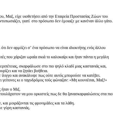
 μου, Μαξ, είχε υιοθετήσει από την Εταιρεία Προστασίας Ζώων του
τυπωσιάζει, γιατί στο πρόσωπο δεν έμοιαζε με κανέναν άλλο γάτο.
 ότι δεν αρμόζει σʼ ένα πρόσωπο να είναι ιδιοκτήτης ενός άλλου
ιές που χάριζαν ωραία σκιά το καλοκαίρι και ήταν πάντα η μεγάλη
εριπέτειας, σκαρφάλωσε στο πιο ψηλό κλαδί μιας καστανιάς και,
ρίζει και να ζητάει βοήθεια.
ε ίλιγγο και ανακάλυψε πως ούτε αυτός μπορούσε να κατέβει.
ι γείτονες κι ο ταχυδρόμος τούς φώναζαν: «Μη κουνιέσαι, Μαξ!»
 ήταν ο Μιξ.
 τουλάχιστον να μου ορκιστείς πως δε θα ξανασκαρφαλώσεις στα πιο
, και μοιράζονται τις φρονιμάδες και τα λάθη.
ε γύρη καστανιάς.