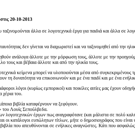
 στις 20-10-2013
ου ταξινομούνται άλλα σε λογοτεχνικά έργα για παιδιά και άλλα σε λο
αυτότητας δεν γίνεται να διαχωριστεί και να ταξινομηθεί από την ηλ
θούν ανάλογα άλλοτε με την μόρφωση τους, άλλοτε με την προηγούμεν
λο τους και βέβαια άλλοτε και από την ηλικία τους.
οτεχνικά κείμενα μπορεί να υλοποιούνται μέσα από συγκεκριμένους τ
υν τη δυνατότητα να επικοινωνούν και με ένα παιδί και με ένα ενήλικ
φοροι λόγοι (κυρίως εμπορικοί) και ποικίλες αιτίες μας έχουν οδηγή
 χέρια του.
άποια βιβλία καταφέρνουν να ξεφύγουν.
» του Λουίς Σεπούλβεδα.
ν λογοτεχνικών έργων πως αναγραφότανε (και μάλιστα σε πολύ καλή 
ται οι κατάλογοι ευπώλητων τίτλων, μήτε ο δημοσιογράφος που είναι
α βιβλία που απευθύνονται σε ενήλικες αναγνώστες. Κάτι που ασφαλώς