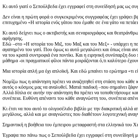
Κι αυτό γιατί ο Σεπούλβεδα έχει εγγραφεί στη συνείδησή μας ως συ
Δεν είναι η πρώτη φορά ο συγκεκριμένος συγγραφέας έχει γράψει βι
επιτυχημένο «Η ιστορία ενός γάτου που έμαθε σε ένα γάτο να πετάει
Κι αυτό δείχνει πως ο ακτιβιστής και σεναριογράφος και θεατράνθρ
αφήγησης.
Εδώ –στο «Η ιστορία του Μιξ, του Μαξ και του Μεξ» - υπάρχει η περ
αγαπημένο του γατί. Που όμως κι αυτό μεγαλώνει και όπως είναι ανα
να του κρατά συντροφιά ένα ποντίκι. Και η ειρηνική συνύπαρξη δυο
μάθημα -οι πραγματικοί φίλοι πάντα μοιράζονται ό,τι καλύτερο έχου
Μια ιστορία απλή μα όχι απλοϊκή. Και εδώ μπαίνει το ερώτημα «τι ε
Νομίζω πως η απάντηση πρέπει να αναζητηθεί στη στάση που κάθε καλ
αυτός ο κόσμος μας να αναλυθεί. Ματιά παιδική –που σημαίνει ξάφν
Αλλά δίπλα σε αυτήν την απάντηση θα πρέπει να τοποθετήσουμε και μ
συνέπεια. Ευθύνη απέναντι του κάθε αναγνώστη του, συνέπεια απέναν
Κι έτσι να που αυτό το ολιγοσέλιδο βιβλίο με την διακριτική αλλά 
μεγάλους, αλλά και με αναγνώστες που διαθέτουν λογοτεχνική αναγν
Σημαντική η βοήθεια του έμπειρου μεταφραστή στα ελληνικά του Χι
Έγραψα πιο πάνω πως ο Σεπούλβεδα έχει εγγραφεί στη συνείδησή μα