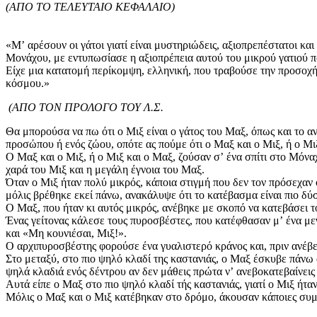
(ΑΠΟ ΤΟ ΤΕΛΕΥΤΑΙΟ ΚΕΦΑΛΑΙΟ)
«Μʼ αρέσουν οι γάτοι γιατί είναι μυστηριώδεις, αξιοπρεπέστατοι κα
Μονάχου, με εντυπωσίασε η αξιοπρέπεια αυτού του μικρού γατιού 
Είχε μια κατατομή περίκομψη, ελληνική, που τραβούσε την προσοχ
κόσμου.»
(ΑΠΟ ΤΟΝ ΠΡΟΛΟΓΟ ΤΟΥ Λ.Σ.
Θα μπορούσα να πω ότι ο Μιξ είναι ο γάτος του Μαξ, όπως και το αν
προσώπου ή ενός ζώου, οπότε ας πούμε ότι ο Μαξ και ο Μιξ, ή ο Μι
Ο Μαξ και ο Μιξ, ή ο Μιξ και ο Μαξ, ζούσαν σʼ ένα σπίτι στο Μόναχ
χαρά του Μιξ και η μεγάλη έγνοια του Μαξ.
Όταν ο Μιξ ήταν πολύ μικρός, κάποια στιγμή που δεν τον πρόσεχαν 
μόλις βρέθηκε εκεί πάνω, ανακάλυψε ότι το κατέβασμα είναι πιο δύσ
Ο Μαξ, που ήταν κι αυτός μικρός, ανέβηκε με σκοπό να κατεβάσει τ
Ένας γείτονας κάλεσε τους πυροσβέστες, που κατέφθασαν μʼ ένα μεγ
και «Μη κουνιέσαι, Μιξ!».
Ο αρχιπυροσβέστης φορούσε ένα γυαλιστερό κράνος και, πριν ανέβει
Στο μεταξύ, στο πιο ψηλό κλαδί της καστανιάς, ο Μαξ έσκυβε πάνω
ψηλά κλαδιά ενός δέντρου αν δεν μάθεις πρώτα νʼ ανεβοκατεβαίνεις
Αυτά είπε ο Μαξ στο πιο ψηλό κλαδί τής καστανιάς, γιατί ο Μιξ ήταν
Μόλις ο Μαξ και ο Μιξ κατέβηκαν στο δρόμο, άκουσαν κάποιες συμβ