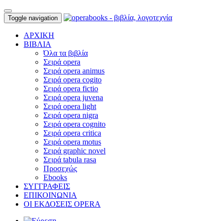
Toggle navigation
ΑΡΧΙΚΗ
ΒΙΒΛΙΑ
Όλα τα βιβλία
Σειρά opera
Σειρά opera animus
Σειρά opera cogito
Σειρά opera fictio
Σειρά opera juvena
Σειρά opera light
Σειρά opera nigra
Σειρά opera cognito
Σειρά opera critica
Σειρά opera motus
Σειρά graphic novel
Σειρά tabula rasa
Προσεχώς
Ebooks
ΣΥΓΓΡΑΦΕΙΣ
ΕΠΙΚΟΙΝΩΝΙΑ
ΟΙ ΕΚΔΟΣΕΙΣ OPERA