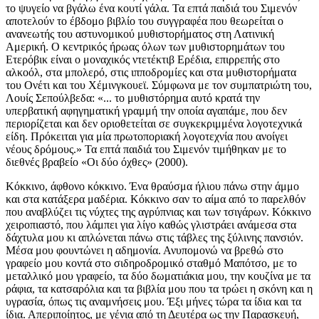
το ψυγείο να βγάλω ένα κουτί γάλα. Τα επτά παιδιά του Σιμενόν
αποτελούν το έβδομο βιβλίο του συγγραφέα που θεωρείται ο
ανανεωτής του αστυνομικού μυθιστορήματος στη Λατινική
Αμερική. Ο κεντρικός ήρωας όλων των μυθιστορημάτων του
Ετερόβικ είναι ο μοναχικός ντετέκτιβ Ερέδια, επιρρεπής στο
αλκοόλ, στα μπολερό, στις ιπποδρομίες και στα μυθιστορήματα
του Ονέτι και του Χέμινγκουεϊ. Σύμφωνα με τον συμπατριώτη του,
Λουίς Σεπούλβεδα: «... το μυθιστόρημα αυτό κρατά την
υπερβατική αφηγηματική γραμμή την οποία αγαπάμε, που δεν
περιορίζεται και δεν οριοθετείται σε συγκεκριμμένα λογοτεχνικά
είδη. Πρόκειται για μία πρωτοποριακή λογοτεχνία που ανοίγει
νέους δρόμους.» Τα επτά παιδιά του Σιμενόν τιμήθηκαν με το
διεθνές βραβείο «Οι δύο όχθες» (2000).
Κόκκινο, άφθονο κόκκινο. Ένα θραύσμα ήλιου πάνω στην άμμο και στα κατάξερα μαδέρια. Κόκκινο σαν το αίμα από το παρελθόν που αναβλύζει τις νύχτες της αγρύπνιας και των τσιγάρων. Κόκκινο χειροπιαστό, που λάμπει για λίγο καθώς γλιστράει ανάμεσα στα δάχτυλα μου κι απλώνεται πάνω στις τάβλες της ξύλινης πανσιόν. Μέσα μου φουντώνει η αδημονία. Ανυπομονώ να βρεθώ στο γραφείο μου κοντά στο σιδηροδρομικό σταθμό Μαπότσο, με το μεταλλικό μου γραφείο, τα δύο δωματιάκια μου, την κουζίνα με τα ράφια, τα κατσαρόλια και τα βιβλία μου που τα τρώει η σκόνη και η υγρασία, όπως τις αναμνήσεις μου. Έξι μήνες τώρα τα ίδια και τα ίδια. Απεριποίητος, με γένια από τη Δευτέρα ως την Παρασκευή, δουλεύω αδιαμαρτύρητα σ' αυτά τα ξύλινα δωματιάκια για τους παραθεριστές, με αντάλλαγμα λίγα λεφτουδάκια κι ένα μέρος για να κοιμάμαι. Η θάλασσα συνεχίζει το γνωστό της παιχνίδι, μαύρη κι άραχλη από τις βρομιές που έχει πετάξει ο κόσμος στην ακτή. Ο άνθρωπος πρέπει ν' αφήσει παντού τα χνάρια του, γι' αυτό καταστρέφει τα δάση, μετατρέπει τα ψάρια σε άλευρα και πετάει τα σκουπίδια του όπου του καπνίσει. Οι άνθρωποι λιγόστεψαν και το νερό και τον αέρα. Η θάλασσα αυτή μου φέρνει στο νου την πόλη και μέσα στην πόλη βλέπω την Γκρισέτα. Είπε πως μ' αγάπησε μα έφυγε. Δεν ήταν αρκετή η απογοήτευση της από τη ζωή ώστε να μείνει στο πλάι μου. Χρειαζόταν μεγαλύτερη δόση. Έπρεπε να ονειρευτεί και ν' απογοητευτεί αρκετά ώσπου να παραδεχτεί ότι η ζωή, τουλάχιστον η δική μου ζωή, γυρίζει σαν ρουλέτα που γέρνει μονόπαντα. Βρισκόμουν στο θέρετρο Λας Κρούσες κι έμεναν ακόμα δύο μήνες ώσπου να φτάσουν τα πρώτα κύματα των παραθεριστών. Η ακρογιαλιά, όπως κάθε καλοκαίρι, θα γινόταν κόλαση με τα ιδρωμένα κορμιά, με τα αντηλιακά λάδια, τις ομπρέλες και τους παγωτατζήδες. Τα δωματιάκια βρίσκονταν πεντακόσια μέτρα από το σπίτι του ποιητή Πάρα, ο οποίος, ένα απόγευμα, μου χάρισε μια χαρτοπετσέτα οπού είχε γράψει ένα απόφθεγμα του Μεγάλου Αρχηγού Σιάτλ. «Δεν ύφανε ο άνθρωπος το δίχτυ της ζωής. Είναι απλώς μια κλωστούλα του. Ό,τι κι αν κάνει στο δίχτυ θα το κάνει στον εαυτό του. Ό,τι συμβαίνει τώρα στη γη θα συμβεί και στα παιδιά της.» Ξυπνούσα στις οχτώ το πρωί. Ετοίμαζα τον καφέ μου και τον έπινα κοιτάζοντας τα βράχια που πάνω τους κάθονταν γλάροι και κορμοράνοι. Ύστερα έβγαινα για έναν περίπατο στην ακροθαλασσιά. Μάζευα βότσαλα, μικρά ξερά κλαδάκια, καρβουνάκια, κι όταν ο ήλιος έπιανε να καίει το δέρμα μου κολυμπούσα είκοσι ή τριάντα λεπτά νιώθοντας το χάδι του νερού να γλιστρά απαλά στο κορμί μου, τραβώντας το προς έναν υπόγειο ορίζοντα. Μου άρεσε να κουράζομαι με μεγάλες και γρήγορες απλωτές, κι ύστερα να επιπλέω ανάσκελα, με το πρόσωπο στον ουρανό, νιώθοντας μια άπειρη ελευθερία, με το νερό να με κυκλώνει σαν χάδι ανικανοποίητης ερωμένης. Ύστερα, γυρνούσα πάλι στην αμμουδιά κι όλα ξαναγίνονταν κόκκινα. Το χρώμα της δουλειάς και της οργής στο μονότονο πήγαιν'-έλα του πινέλου, ώσπου πλάκωναν οι σκιές της νύχτας για να κάνουν την επιθεώρηση τους. Ένας πόνος στους ώμους με ειδοποιούσε πως ήταν ώρα να σταματήσω τη δουλειά και να πάω σ' ένα ταβερνάκι, στην ακτή Λας Καδένας. Έπινα το κρασάκι μου χωρίς βιάση, τραγουδώντας από μέσα μου ένα τραγούδι του Λέο Νταν που το 'λεγα στο ορφανοτροφείο, όπου έζησα ως τα δεκατέσσερα μου. Η Γκρισέτα, το κορίτσι που πριν από καιρό είχε έρθει στο γραφείο μου, ήταν κάτι περισσότερο από απλή ανάμνηση. Τα βράδια τη φανταζόμουν στην αγκαλιά μου, ώσπου η νύστα με κατέβαλλε και μπορούσα να νιώσω την ικανοποίηση πως επέζησα μία μέρα ακόμα. Η αισιοδοξία της, το χαμόγελο της, η φρεσκάδα των ονείρων της με είχαν λυγίσει. Είναι ωραίο να παραδίνεσαι και να πιστεύεις. Όμως, ήταν πολύ πρόωρη κι άξαφνη η φυγή της. Ένα άνοστο ξημέρωμα, αφού κάναμε έρωτα, ανάψαμε τσιγάρα και τη συνόδεψα ως το σταθμό των λεωφορείων. Η συνέχεια είναι η γνώριμη θλίψη, οι επαναλαμβανόμενοι μονόλογοι μου, η απόφαση να σταματήσω τη δουλειά και να επιστρέψω στη γειτονιά μου με τα παλιά, πιστά σπίτια, σαν το γάτο μου, το Σιμενόν που μ' έβλεπε να δουλεύω εκείνο το απόγευμα, πλαγιασμένος δίπλα στα κουτιά με την μπογιά. «Έναν τενεκέ ακόμα και τέρμα» τον άκουσα να λέει. Παρατήρησα το λευκό του τρίχωμα και τα πράσινα μάτια του, απ' όπου μου φάνηκε πως γλιστρούσε ένα δάκρυ. «Ίσα ίσα για να είμαι συνεπής στις υποχρεώσεις μου, να πληρωθώ και θα γυρίσουμε στο Σαντιάγο. Εσύ στις στέγες σου κι εγώ στις δικές μου.» Δεν είχα και πολλά να πω στον Γαρίδο, τον ιδιοκτήτη της πανσιόν. Του είχα ήδη δώσει τις εξηγήσεις μου. Περίμενα να ελέγξει τη δουλειά μου και να με πληρώσει τα δέοντα. Ενώ τον κοίταζα, έβγαλα από την τσέπη μου το τέταρτο τσιγάρο της τελευταίας μισής ώρας. Ο Γαρίδο δεν ήταν πάνω από ένα πενήντα ύψος. Φαλακρός, με μάτια σχιστά σαν κινέζου, περπατούσε στητός με το χαρακτηριστικό βάδισμα που κάνουν οι κοντοί, ή όσοι έφαγαν κάμποσα χρονάκια σε στρατώνες, στην τρεχάλα σαν τα μουλάρια από ήλιο σε ήλιο, ζώντας με την ανυπόφορη αγωνία αν γυαλίζουν αρκετά οι μπότες τους. Πήγε σ' όλα τα δωμάτια, άγγιξε τους τοίχους να δει αν στέγνωσε η μπογιά, και τελικά στάθηκε πλάι μου. Χαμογέλασε ανόρεχτα κι έβγαλε ένα φάκελο από το βαλιτσάκι του. «Καλό φαίνεται» είπε. «Και τα δωμάτια και τα παράθυρα. Το πιο ζόρικο είναι τα παράθυρα. Έχουν πολλές λεπτομέρειες και χρειάζεται να έχεις χέρι και υπομονή.» «Δε νομίζεις πως είναι ώρα να με πληρώσεις, επιτέλους;» τον έκοψα. Δεν είχα καμία όρεξη να βυθιστώ σε στοχασμούς σχετικά με την τέχνη του μπογιατζή. Τα νύχια μου, που ήταν βαμμένα κόκκινα, έφταναν και περίσσευαν για να μου θυμίζουν για πολλές μέρες ακόμη το μέρος όπου είχα περάσει τους τελευταίους έξι μήνες. «Με στεναχωρεί η παραίτησή σου. Είχα βασιστεί σ' εσένα για όλη τη σεζόν. Τώρα θα πρέπει να ψάξω να βρω άλλον υπάλληλο.» «Το πόστο είναι λίαν ελκυστικό: διευθυντής σε θερινή πανσιόν. Εύκολα θα βρεις κάποιο κορόιδο.» Ο Γαρίδο χαμογέλασε άκεφα, κοίταξε τον φάκελο που βαστούσε στο αριστερό του χέρι και μου τον έδωσε. «Διακόσιες χιλιάδες» είπε. «Είχαμε συμφωνήσει τα διπλά.» «Παραιτήθηκες πρόωρα, κι έτσι χάνεις ένα μέρος απ' όσα δικαιούσαι. Είναι μέσα στους όρους του συμφωνητικού.» «Και δεν έχω σε ποιον να διαμαρτυρηθώ. Σωστά;» «Μάζεψε τα πράγματα σου. Εγώ σε χαιρετώ» είπε γρήγορα για να μην αφήσει περιθώρια γι' άλλη συζήτηση. Σ' άλλη εποχή θα του τσαλάκωνα τη μούρη, μα είχα καταφύγει στην παραλία για να ξεφύγω από τη βία. Είχα σιχαθεί τον πόνο κι είχα βαρεθεί να προσπαθώ ν' αλλάξω την πορεία των πραγμάτων. Ήμουν απαυδισμένος από την πάλη με τη βρομιά, γιατί αυτοί που κερδίζουν στο τέλος, παίρνουν πάντα και το μαχαίρι και το πεπόνι. Είχα κουραστεί, μα ταυτόχρονα δεν μπορούσα ν' αντέξω άλλη κοροϊδία. Ακόμα και στα προσωπικά μου, στον τρυφερό και γλυκό έρωτα, είχα παίξει άσχημα κι έχασα. Γι' αυτό, ενόσω άκουγα τον Γαρίδο, σκεφτόμουν κάτι που είχα διαβάσει πριν από μερικούς μήνες: «Δε θέλω ν' αλλάξω τον κόσμο. Πασχίζω απλώς να μη με αλλάξει ο κόσμος.» Δε θυμόμουν την προέλευση της φράσης και καταράστηκα την κακή μου μνήμη. Είμαι ανίκανος να συγκρατήσω τρεις αριθμούς ή ένα σπάνιο όνομα, είναι γεγονός. Μα είναι επίσης αλήθεια, πως η ασίγαστη πάλη ενάντια στις αλλαγές που σου επιβάλλουν σε αναγκάζει να μη συμβιβάζεσαι μ' αυτό που ονομάζω: «ο κόσμος». Δεν μπορώ να μη διαμαρτύρομαι και εξεγείρομαι αναζητώντας εκείνη την παλιά επανάσταση, που στο κάτω κάτω σου επιτρέπει να σμίξεις τη μια μέρα με την άλλη. «Και μην ξεχάσεις το γάτο» είπε ο Γαρίδο, δείχνοντας τον Σιμενόν που μας παρατηρούσε από την πόρτα του δωματίου που μας φιλοξένησε ως εκείνο το απόγευμα. Ο θαλασσινός αέρας του είχε κάνει καλό. Το ολόλευκο τρίχωμα του έλαμπε και είχε παχύνει τόσο που, από το βάρος, περπατούσε πιο αργά. Έβαλα στην τσέπη μου τα χρήματα. Ο Σιμενόν βολεύτηκε στο αριστερό μου μπράτσο, και με το δεξί χέρι σήκωσα την τσάντα που περιείχε τα λιγοστά μου υπάρχοντα. Τρία ξεβαμμένα πουκάμισα, τα ανάλογα σώβρακα και κάλτσες, δύο χοντρά γιλέκα, ένα ταλαιπωρημένο αντίτυπο του Πιάνο Μπαρ για μοναχικούς, ένα σημειωματάριο, οδοντόβουρτσα και δύο γράμματα της Γκρισέτα. Αποχαιρέτησα τον Γαρίδο που χτύπησε τα τακούνια του σε στάση προσοχής και χαμογέλασε, χαρούμενος που μ' έβλεπε να φεύγω από το φέουδό του. Ανάσανα τον αλμυρό αέρα και πήρα το αμμουδερό μονοπάτι που οδηγούσε στο Σαντιάγο. Έφτασα στον αυτοκινητόδρομο, όμως, αντί να περπατήσω προς τη στάση των λεωφορείων σήκωσα το δεξί μου χέρι για να κάνω οτοστόπ. Το φορτηγό πέρασε δίπλα μου με ταχύτητα και δεν σταμάτησε. Μισή ώρα αργότερα, ύστερα από μια ντουζίνα αποτυχημένες απόπειρες, ένα πράσινο φορτηγάκι σταμάτησε. Οδηγούσε μια γυναίκα, μελαχρινή με μεγάλα μάτια. Μελέτησε εξονυχιστικά το παρουσιαστικό μου προτού κατεβάσει το τζάμι της πόρτας του συνοδηγού. «Πηγαίνω στο Σαντιάγο» είπα. «Ανέβα. Μα σε προειδοποιώ πως θέλω να περάσω πρώτα από το Βαλπαραΐσο. Έχω μια δουλειά.» «Δε βιάζομαι. Άλλωστε, θα μου κάνει καλό στην ψυχή να δω τα βουνά του Βαλπαραΐσο.» Η γυναίκα τακτοποίησε πίσω την τσάντα που βρίσκονταν στη θέση του συνοδηγού και μου έκανε νόημα να μπω. «Φαινόσουν συμπαθητικούλης με το γάτο στην αγκαλιά» είπε μόλις έβαλε μπρος το αμάξι. «Συμπαθής και ακίνδυνος.» «Έτσι είμαι» είπα και χαμογέλασα. «Όλο και περισσότερο συμπαθητικός και ακίνδυνος. Μάλλον φταίει η ηλικία.» «Εγώ δεν είπα πως φαίνεσαι γέρος. Απλώς δε δείχνεις τουρίστας του δρόμου. Ξέρεις, μαύρα ρούχα, ξυρισμένο κεφάλι, παγούρι και φανερή έλλειψη καθαριότητας. Έχει γεμίσει ο τόπος από δαύτους και δεν είναι να τους έχεις εμπιστοσύνη» είπε η γυναίκα. Άνοιξε ταχύτητα και συνέχισε: «Με λένε Βερόνικα Χέλδρες και δουλεύω σ' ένα γραφείο περιβαλλοντικών μελετών. Ρύπανση, τοξικά απόβλητα, προστασία της πανίδας. Όπως καταλαβαίνεις, από δουλειά έχω μπόλικη.» «Ερέδια.» Είπα σκέτο τ' όνομα μου, γιατί δεν ήξερα τι άλλο να προσθέσω. Δεν είχα διεύθυνση κατοικίας, ούτε όρεξη ν' αποκαλύψω το παρελθόν μου σε μια άγνωστη. «Ο γάτος έχει όνομα;» «Σιμενόν.» «Όπως ο ποδοσφαιριστής;» «Ναι, έπαιζε στην επίθεση, σ' ένα αχτύπητο τρίο μαζί με τον Σοριάνο και τον Ονέτι.» «Μάλλον είπα κοτσάνα, ε;» ρώτησε προτού πάρει μια στροφή με μεγαλύτερη ταχύτητα απ' την επιτρεπόμενη. Η γυναίκα ήταν ευγενική και φλύαρη. Ήταν παντρεμένη μ' έναν αμερικανό δασολόγο που τον είχε γνωρίσει ότα