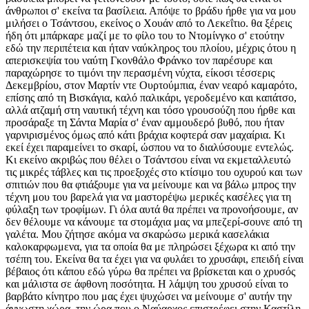
άνθρωποι σ' εκείνα τα βασίλεια. Απόψε το βράδυ ήρθε για να μου
μιλήσει ο Τσάντσου, εκείνος ο Χουάν από το Λεκεΐτιο. θα ξέρεις
ήδη ότι μπάρκαρε μαζί με το φίλο του το Ντομίνγκο σ' ετούτην
εδώ την περιπέτεια και ήταν ναύκληρος του πλοίου, μέχρις ότου η
απερισκεψία του ναύτη Γκονθάλο Φράνκο τον παρέσυρε και
παραχώρησε το τιμόνι την περασμένη νύχτα, είκοσι τέσσερις
Δεκεμβρίου, στον Μαρτίν ντε Ουρτούμπια, έναν νεαρό καμαρότο,
επίσης από τη Βισκάγια, καλό παλικάρι, γεροδεμένο και καπάτσο,
αλλά ατζαμή στη ναυτική τέχνη και τόσο γρουσούζη που ήρθε και
προσάραξε τη Σάντα Μαρία σ' έναν αμμουδερό βυθό, που ήταν
γαρνιρισμένος όμως από κάτι βράχια κοφτερά σαν μαχαίρια. Κι
εκεί έχει παραμείνει το σκαρί, ώσπου να το διαλύσουμε εντελώς.
Κι εκείνο ακριβώς που θέλει ο Τσάντσου είναι να εκμεταλλευτώ
τις μικρές τάβλες και τις προεξοχές στο κτίσιμο του οχυρού και των
σπιτιών που θα φτιάξουμε για να μείνουμε και να βάλω μπρος την
τέχνη μου του βαρελά για να μαστορέψω μερικές κασέλες για τη
φύλαξη των τροφίμων. Γι όλα αυτά θα πρέπει να προνοήσουμε, αν
δεν θέλουμε να κάνουμε τα στομάχια μας να μπεζερί-σουνε από τη
γαλέτα. Μου ζήτησε ακόμα να σκαρώσω μερικά κασελάκια
καλοκαρφωμενα, για τα οποία θα με πληρώσει ξέχωρα κι από την
τσέπη του. Εκείνα θα τα έχει για να φυλάει το χρυσάφι, επειδή είναι
βέβαιος ότι κάπου εδώ γύρω θα πρέπει να βρίσκεται και ο χρυσός
και μάλιστα σε άφθονη ποσότητα. Η λάμψη του χρυσού είναι το
βαρβάτο κίνητρο που μας έχει ψυχώσει να μείνουμε σ' αυτήν την
άγνωστη χώρα, την ώρα που ο Ναύαρχος επιστρέφει στην Καστίλη