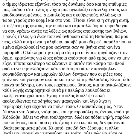
ο τίμιος ιδρώτας εξαντλεί τόσο τις δυνάμεις όσο και τις επιθυμίες
μας, ώσπου στο τέλος η νύχτα μας αγκαλιάζει εξαντλημένους και
αποδιοργανωμένους, σιωπηλούς και σκυθρωπούς, αλλά ως τα
τώρα γερούς στο κορμί και στο νου. Τέτοια είναι κι η στιγμή αυτή,
στη ζέστη της φωτιάς, την οποία και εκμεταλλεύομαι τώρα δα για
να σου γράψω αυτές τις λέξεις ως πρώτος αποικιστής των Ινδιών.
Τρανός τίτλος για έναν ταπεινό άνθρωπο από τη Βισκάγια, θα μου
πεις, αλλά αυτή είναι η αλήθεια, ακριβέ μου αδερφέ, παρόλο που κι
εμένα εξακολουθεί να μου φαίνεται σαν να βγήκε από κανένα
παραμύθι. Ολόκληρη την ημέρα σήμερα οι ίντιος τριγύριζαν στον
όρμο, κρατώντας για ώρες κάποια απόσταση από εμάς, σαν να μην
είχαν τίποτα καλύτερο να κάνουνε σ' αυτόν τον κόσμο του θεού
από το να τεμπελιάζουνε κάτω από τη σκιά των πανύψηλων
φοινικόδεντρων και μερικών άλλων δέντρων που οι ρίζες τους
φτάνουν και γλείφουν ακόμα και το νερό της θάλασσας. Είναι τόσο
πυκνά τα δέντρα, σαν τους παχύτερους βάτους, και τα αγκαλιάζουνε
κάθε λογής αναρριχητικά φυτά με πελώρια λουλούδια κι
ολοζώντανα χρώματα. Έχουμε κιόλας δουλέψει πολύ
ακολουθώντας τις οδηγίες των μαραγκών και λίγο λίγο η
περίφραξη έχει αρχίσει να πιάνει τόπο. Ο καπετάνιος μας, Ντον
Ντιέγκο ντε Αράνα, ντόμπρος και εμπειροπόλεμος άντρας από την
Κόρδοβα, θέλει να γίνει τουλάχιστον δώδεκα πόδια ψηλή, παρόλο
που οι ίντιος, αυτοί που εμείς έχουμε δει ως τώρα, δεν φαίνονται
ιδιαίτερα αρματωμένοι. Κι αυτό, επειδή δεν ξέρουμε τι άλλα
βασίλεια μπορεί να γειτονεύουν με τούτο, ούτε πώς θα είναι οι