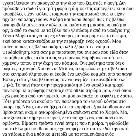
εγκατέλειψαν την ακρογιαλιά την ώρα που ξεμύτιζε η αυγή. Δεν
πρόλαβε να σωθεί για τρίτη φορά η άμμος στις αμπογιέτες κι οι δυο
καραβέλες είχαν κιόλας ετοιμάσει την αρματωσιά τους κι είχαν
αρχίσει να αλαργεύουν. Ακόμα και τώρα θαρρώ πως τις βλέπω
αγκυροβολημένες στον κόλπο, σε απόσταση μικρότερη από μια
οργιά από το σωρό με τα ξύλα που γλιτώσαμε από το ναυάγιο της
Σάντα Μαρία και για μέρες ολάκερες μεταφέραμε ως το ύψωμα,
εκεί όπου κατασκευάζουμε την περίφραξη ενός οχυρού. Μου
φαίνεται πως τις βλέπω ακόμα, αλλά ξέρω ότι είναι μια
ψευδαίσθηση, κάτι σαν μια παράταση του ονείρου που είδα όταν
κοιμήθηκα χθες μέσα στους νυχτερινούς θορύβους αυτού του
χαμένου τόπου στην άκρη του κόσμου. Ονειρεύτηκα τότε ότι ο
ράφτης, ο χοντρό-Χουάν ντε Μεδίνα, σκαρφάλωνε με σβελτάδα
στο κεντρικό άλμπουρο κι έκοβε ένα μεγάλο κομμάτι από τα πανιά.
Έσκαγα στα γέλια βλέποντας τον να ανεμίζει το καναβάτσο εκεί
ψηλά. Το πανί ήταν στην πραγματικότητα ένα φαρδύ και τραχύ
πανωφόρι κι ο ράφτης πλησίαζε στο άθλιο στρώμα μου, εκεί όπου
εγώ ριγούσα από τον πυρετό, και μου σκέπαζε το κεφάλι με δαύτο.
Τότε μπόρεσα να ακούσω τον παφλασμό του νερού κόντρα στο
σκαρί της Νίνια, σαν να ήξερα ότι τα καράβια εξακολουθούσαν να
βρίσκονται ακόμα αγκυροβολημένα απέναντι από το Χωριό. Μα,
σαν ξύπνησα σήμερα το πρωί, δεν υπήρχε ίχνος από πανί στον
ορίζοντα. Είμαστε τριάντα εννιά άντρες που η μοίρα, η φιλοδοξία
και το θέλημα του θεού μας έχουνε φέρει σε αυτήν εδώ την ακτή
να χτίζουμε ένα μπόσικο μετερίζι με τα απομεινάρια ενός