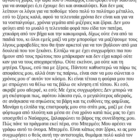
για να αναφέρει ό,τι έχουμε δει και ανακαλύψει. Και δεν μας
λείπουν οι λόγοι για να ποθούμε τόσο πολύ το πολύτιμο μέταλλο,
εσύ το ξέρεις καλά, αφού τα τελευταία χρόνια δεν είναι και για να
τα νοσταλγούμε, χρόνια γεμάτα από μιζέριες και ζόρια. Δεν μου
φεύγει από το μυαλό η τελευταία φορά που είδα τον πατέρα,
χτικιάρη από τον βήχα και την κακομοιριά, δίχως ούτε ένα από τα
παιδιά του, κι όλοι εμείς μαζί να μην μπορούμε να μαζέψουμε τους
λίγους μαραβεδίες που θα ήταν αρκετοί για να τον βγάλουν από μια
δουλειά που τον ξεκάνει. Ελπίζω να με έχει συγχωρήσει πια που
ήμουν από τους πρώτους που μπάρκαραν και δεν είχα καιρό ούτε
καν για να τους αποχαιρετήσω. Ούτε εκείνον, μα ούτε και τη
μητέρα. Όμως, εσύ πια με ξέρεις. Πάντοτε καθυστερώ να πάρω τις
αποφάσεις μου, αλλά όταν τις παίρνω, είναι σαν να μου σώνεται ο
χρόνος μου σ' αυτόν τον κόσμο. Κι είναι τέτοια η φούρια μου που
με σπρώχνει να θέλω να τις βάλω σε κίνηση επί τόπου. Κι εσύ,
ακριβέ μου αδερφέ, κι εσύ; Με έχεις συγχωρήσει; Δεν μπορώ να
μη σκέφτομαι πως, αφότου λάκισα εγώ, ο μεγαλύτερος αδερφός,
σε ανάγκασα να σηκώσεις τα βάρη και τις ευθύνες της φαμίλιας.
Μονάχα η ελπίδα της επιστροφής μου στο σπίτι μας, μαζί με ένα
φόρτωμα από πλούτη και μέσα σε ένα χρόνο κατά πώς μας το έχει
υποσχεθεί ο Ναύαρχος, ξαλαφρώνει το βάρος της συνείδησης μου.
Πώς πάνε τα πράγματα εκεί πέρα, στο Μπερμέο; Μου αρέσει να
γράφω αυτό το όνομα. Μπερμέο. Είναι κάπως σαν ξόρκι, κι ας μου
συγχωρήσει ο θεός αυτή την αντιστοιχία, θυμάμαι πολύ καλά τον