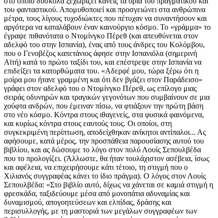
στο οποίο δύσκολα ξεχωρίζει κανείς τα όρια του πραγματικού και
του φανταστικού. Απομυθοποιεί και προσγειώνει στα ανθρώπινα
μέτρα, τους λίγους τυχοδιώκτες που πέτυχαν να συναντήσουν και
αργότερα να καταλάβουν έναν καινούργιο κόσμο. Το «γράμμα» το
έγραψε πιθανότατα ο Ντομίνγκο Πέρεθ (και απευθύνεται στον
αδελφό του στην Ισπανία), ένας από τους άνδρες του Κολόμβου,
που ο Γενοβέζος καπετάνιος άφησε στην Ισπανιόλα (σημερινή
Αϊτή) κατά το πρώτο ταξίδι του, και επέστρεψε στην Ισπανία να
επιδείξει τα κατορθώματα του. «Αδερφέ μου, τώρα ξέρω ότι η
μοίρα μου ήτανε γραμμένη και ότι δεν βγάζει στον Παράδεισο»
γράφει στον αδελφό του ο Ντομίνγκο Πέρεθ, ως επίλογο μιας
σειράς οδυνηρών και τραγικών γεγονότων που συμβαίνουν σε μια
χούφτα ανδρών, που έμειναν πίσω, να φτιάξουν την πρώτη βάση
στο νέο κόσμο. Κόντρα στους ιθαγενείς, στα φυσικά φαινόμενα,
και κυρίως κόντρα στους εαυτούς τους. Οι οποίοι, στη
συγκεκριμένη περίπτωση, αποδείχθηκαν ανίκητοι αντίπαλοι... Ας
αφήσουμε, κατά μέρος, την προσπάθεια παρουσίασης αυτού του
βιβλίου, και ας δώσουμε το λόγο στον πολύ Λουίς Σεπουλβέδα
που το προλογίζει. (Άλλωστε, θα ήταν τουλάχιστον ασέβεια, ίσως
και αφέλεια, να επιχειρήσουμε κάτι τέτοιο, τη στιγμή που ο
Χιλιανός συγγραφέας κάνει το ίδιο πράγμα). Ο λόγος στον Λουίς
Σεπουλβέδα: «Στο βιβλίο αυτό, δίχως να χάνεται σε καμιά στιγμή η
φρεσκάδα, ταξιδεύουμε μέσα από μονοπάτια αδυναμίας και
δυναμισμού, απογοητεύσεων και ελπίδας, δράσης και
περισυλλογής, με τη μαστοριά των μεγάλων συγγραφέων των