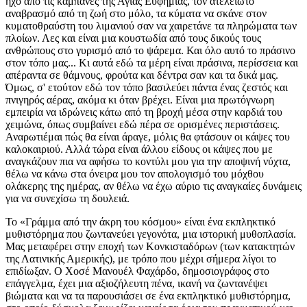
ήχο από τις καμπάνες της Αγίας Ευφημίας, τον ατελείωτο
αναβρασμό από τη ζωή στο μόλο, τα κύματα να σκάνε στον
κυματοθραύστη του λιμανιού σαν να χαιρετάνε τα πληρώματα των
πλοίων. Λες και είναι μια κουστωδία από τους δικούς τους
ανθρώπους στο γυρισμό από το ψάρεμα. Και όλο αυτό το πράσινο
στον τόπο μας... Κι αυτά εδώ τα μέρη είναι πράσινα, περίσσεια και
απέραντα σε θάμνους, φρούτα και δέντρα σαν και τα δικά μας.
Όμως, σ' ετούτον εδώ τον τόπο βασιλεύει πάντα ένας ζεστός και
πνιγηρός αέρας, ακόμα κι όταν βρέχει. Είναι μια πρωτόγνωρη
εμπειρία να ιδρώνεις κάτω από τη βροχή μέσα στην καρδιά του
χειμώνα, όπως συμβαίνει εδώ πέρα σε ορισμένες περιστάσεις.
Αναρωτιέμαι πώς θα είναι άραγε, μόλις θα φτάσουν οι κάψες του
καλοκαιριού. Αλλά τώρα είναι άλλου είδους οι κάψες που με
αναγκάζουν πια να αφήσω το κοντύλι μου για την αποψινή νύχτα,
θέλω να κάνω στα όνειρα μου τον απολογισμό του μόχθου
ολάκερης της ημέρας, αν θέλω να έχω αύριο τις αναγκαίες δυνάμεις
για να συνεχίσω τη δουλειά.
Το «Γράμμα από την άκρη του κόσμου» είναι ένα εκπληκτικό
μυθιστόρημα που ζωντανεύει γεγονότα, μια ιστορική μυθοπλασία.
Μας μεταφέρει στην εποχή των Κονκισταδόρων (των κατακτητών
της Λατινικής Αμερικής), με τρόπο που μέχρι σήμερα λίγοι το
επιδίωξαν. Ο Χοσέ Μανουέλ Φαχάρδο, δημοσιογράφος στο
επάγγελμα, έχει μια αξιοζήλευτη πένα, ικανή να ζωντανέψει
βιώματα και να τα παρουσιάσει σε ένα εκπληκτικό μυθιστόρημα,