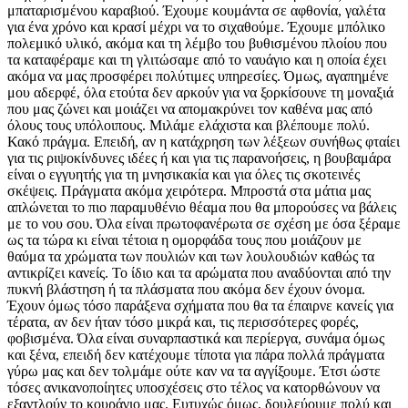
μπαταρισμένου καραβιού. Έχουμε κουμάντα σε αφθονία, γαλέτα
για ένα χρόνο και κρασί μέχρι να το σιχαθούμε. Έχουμε μπόλικο
πολεμικό υλικό, ακόμα και τη λέμβο του βυθισμένου πλοίου που
τα καταφέραμε και τη γλιτώσαμε από το ναυάγιο και η οποία έχει
ακόμα να μας προσφέρει πολύτιμες υπηρεσίες. Όμως, αγαπημένε
μου αδερφέ, όλα ετούτα δεν αρκούν για να ξορκίσουνε τη μοναξιά
που μας ζώνει και μοιάζει να απομακρύνει τον καθένα μας από
όλους τους υπόλοιπους. Μιλάμε ελάχιστα και βλέπουμε πολύ.
Κακό πράγμα. Επειδή, αν η κατάχρηση των λέξεων συνήθως φταίει
για τις ριψοκίνδυνες ιδέες ή και για τις παρανοήσεις, η βουβαμάρα
είναι ο εγγυητής για τη μνησικακία και για όλες τις σκοτεινές
σκέψεις. Πράγματα ακόμα χειρότερα. Μπροστά στα μάτια μας
απλώνεται το πιο παραμυθένιο θέαμα που θα μπορούσες να βάλεις
με το νου σου. Όλα είναι πρωτοφανέρωτα σε σχέση με όσα ξέραμε
ως τα τώρα κι είναι τέτοια η ομορφάδα τους που μοιάζουν με
θαύμα τα χρώματα των πουλιών και των λουλουδιών καθώς τα
αντικρίζει κανείς. Το ίδιο και τα αρώματα που αναδύονται από την
πυκνή βλάστηση ή τα πλάσματα που ακόμα δεν έχουν όνομα.
Έχουν όμως τόσο παράξενα σχήματα που θα τα έπαιρνε κανείς για
τέρατα, αν δεν ήταν τόσο μικρά και, τις περισσότερες φορές,
φοβισμένα. Όλα είναι συναρπαστικά και περίεργα, συνάμα όμως
και ξένα, επειδή δεν κατέχουμε τίποτα για πάρα πολλά πράγματα
γύρω μας και δεν τολμάμε ούτε καν να τα αγγίξουμε. Έτσι ώστε
τόσες ανικανοποίητες υποσχέσεις στο τέλος να κατορθώνουν να
εξαντλούν το κουράγιο μας. Ευτυχώς όμως, δουλεύουμε πολύ και