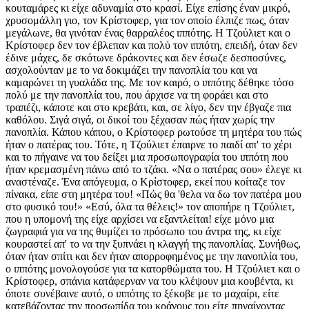
κουταμάρες κι είχε αδυναμία στο κρασί. Είχε επίσης έναν μικρό,
χρυσομάλλη γιο, τον Κρίστοφερ, για τον οποίο έλπιζε πως, όταν
μεγάλωνε, θα γινόταν ένας θαρραλέος ιππότης. Η Τζούλιετ και ο
Κρίστοφερ δεν τον έβλεπαν και πολύ τον ιππότη, επειδή, όταν δεν
έδινε μάχες, δε σκότωνε δράκοντες και δεν έσωζε δεσποσύνες,
ασχολούνταν με το να δοκιμάζει την πανοπλία του και να
καμαρώνει τη γυαλάδα της. Με τον καιρό, ο ιππότης δέθηκε τόσο
πολύ με την πανοπλία του, που άρχισε να τη φοράει και στο
τραπέζι, κάποτε και στο κρεβάτι, και, σε λίγο, δεν την έβγαζε πια
καθόλου. Σιγά σιγά, οι δικοί του ξέχασαν πώς ήταν χωρίς την
πανοπλία. Κάπου κάπου, ο Κρίστοφερ ρωτούσε τη μητέρα του πώς
ήταν ο πατέρας του. Τότε, η Τζούλιετ έπαιρνε το παιδί απ' το χέρι
και το πήγαινε να του δείξει μια προσωπογραφία του ιππότη που
ήταν κρεμασμένη πάνω από το τζάκι. «Να ο πατέρας σου» έλεγε κι
αναστέναζε. Ένα απόγευμα, ο Κρίστοφερ, εκεί που κοίταζε τον
πίνακα, είπε στη μητέρα του! «Πώς θα 'θελα να δω τον πατέρα μου
στο φυσικό του!» «Εσύ, όλα τα θέλεις!» τον αποπήρε η Τζούλιετ,
που η υπομονή της είχε αρχίσει να εξαντλείται! είχε μόνο μια
ζωγραφιά για να της θυμίζει το πρόσωπο του άντρα της, κι είχε
κουραστεί απ' το να την ξυπνάει η κλαγγή της πανοπλίας. Συνήθως,
όταν ήταν σπίτι και δεν ήταν απορροφημένος με την πανοπλία του,
ο ιππότης μονολογούσε για τα κατορθώματα του. Η Τζούλιετ και ο
Κρίστοφερ, σπάνια κατάφερναν να του κλέψουν μια κουβέντα, κι
όποτε συνέβαινε αυτό, ο ιππότης το ξέκοβε με το μαχαίρι, είτε
κατεβάζοντας την προσωπίδα του κράνους του είτε πηγαίνοντας