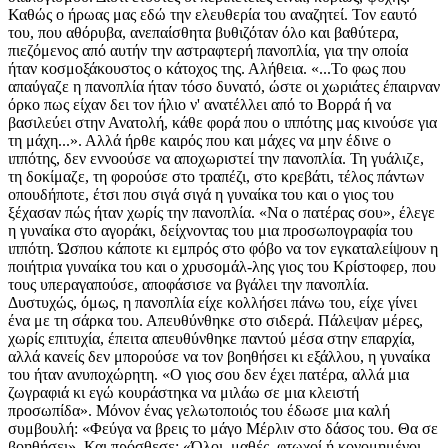
Καθώς ο ήρωας μας εδώ την ελευθερία του αναζητεί. Τον εαυτό
του, που αθόρυβα, ανεπαίσθητα βυθιζόταν όλο και βαθύτερα,
πιεζόμενος από αυτήν την αστραφτερή πανοπλία, για την οποία
ήταν κοσμοξάκουστος ο κάτοχος της. Αλήθεια. «...Το φως που
απαύγαζε η πανοπλία ήταν τόσο δυνατό, ώστε οι χωριάτες έπαιρναν
όρκο πως είχαν δει τον ήλιο ν' ανατέλλει από το Βορρά ή να
βασιλεύει στην Ανατολή, κάθε φορά που ο ιππότης μας κινούσε για
τη μάχη...». Αλλά ήρθε καιρός που και μάχες να μην έδινε ο
ιππότης, δεν εννοούσε να αποχωριστεί την πανοπλία. Τη γυάλιζε,
τη δοκίμαζε, τη φορούσε στο τραπέζι, στο κρεβάτι, τέλος πάντων
οπουδήποτε, έτσι που σιγά σιγά η γυναίκα του και ο γιος του
ξέχασαν πώς ήταν χωρίς την πανοπλία. «Να ο πατέρας σου», έλεγε
η γυναίκα στο αγοράκι, δείχνοντας του μια προσωπογραφία του
ιππότη. Ώσπου κάποτε κι εμπρός στο φόβο να τον εγκαταλείψουν η
ποιήτρια γυναίκα του και ο χρυσομάλ-λης γιος του Κρίστοφερ, που
τους υπεραγαπούσε, αποφάσισε να βγάλει την πανοπλία.
Δυστυχώς, όμως, η πανοπλία είχε κολλήσει πάνω του, είχε γίνει
ένα με τη σάρκα του. Απευθύνθηκε στο σιδερά. Πάλεψαν μέρες,
χωρίς επιτυχία, έπειτα απευθύνθηκε παντού μέσα στην επαρχία,
αλλά κανείς δεν μπορούσε να τον βοηθήσει κι εξάλλου, η γυναίκα
του ήταν ανυποχώρητη. «Ο γιος σου δεν έχει πατέρα, αλλά μια
ζωγραφιά κι εγώ κουράστηκα να μιλάω σε μια κλειστή
προσωπίδα». Μόνον ένας γελωτοποιός του έδωσε μια καλή
συμβουλή: «Φεύγα να βρεις το μάγο Μέρλιν στο δάσος του. Θα σε
βοηθήσει». Και πρόσθεσε: «Όλοι, μαθές, φτωχοί ή κονομημένοι,