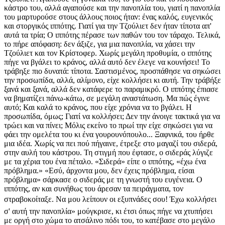
κάστρο του, αλλά αγαπούσε και την πανοπλία του, γιατί η πανοπλία
του μαρτυρούσε στους άλλους ποιος ήταν: ένας καλός, ευγενικός
και στοργικός ιππότης. Γιατί για την Τζούλιετ δεν ήταν τίποτα απ'
αυτά τα τρία; Ο ιππότης πέρασε των παθών του τον τάραχο. Τελικά,
το πήρε απόφαση: δεν άξιζε, για μια πανοπλία, να χάσει την
Τζούλιετ και τον Κρίστοφερ. Χωρίς μεγάλη προθυμία, ο ιππότης
πήγε να βγάλει το κράνος, αλλά αυτό δεν έλεγε να κουνήσει! Το
τράβηξε πιο δυνατά: τίποτα. Σαστισμένος, προσπάθησε να σηκώσει
την προσωπίδα, αλλά, αλίμονο, είχε κολλήσει κι αυτή. Την τράβήξε
ξανά και ξανά, αλλά δεν κατάφερε το παραμικρό. Ο ιππότης έπιασε
να βηματίζει πάνω-κάτω, σε μεγάλη αναστάτωση. Μα πώς έγινε
αυτό; Και καλά το κράνος, που είχε χρόνια να το βγάλει. Η
προσωπίδα, όμως; Γιατί να κολλήσει; Δεν την άνοιγε τακτικά για να
τρώει και να πίνει; Μόλις εκείνο το πρωί την είχε σηκώσει για να
φάει την ομελέτα του κι ένα γουρουνόπουλο... Ξαφνικά, του ήρθε
μια ιδέα. Χωρίς να πει πού πήγαινε, έτρεξε στο μαγαζί του σιδερά,
στην αυλή του κάστρου. Τη στιγμή που έφτασε, ο σιδεράς λύγιζε
με τα χέρια του ένα πέταλο. «Σιδερά» είπε ο ιππότης, «έχω ένα
πρόβλημα.» «Εσύ, άρχοντα μου, δεν έχεις πρόβλημα, είσαι
πρόβλημα» σάρκασε ο σιδεράς με τη γνωστή του ευγένεια. Ο
ιππότης, αν και συνήθως του άρεσαν τα πειράγματα, τον
στραβοκοίταξε. Να μου λείπουν οι εξυπνάδες σου! Έχω κολλήσει
σ' αυτή την πανοπλία» μούγκρισε, κι έτσι όπως πήγε να χτυπήσει
με οργή στο χώμα το ατσάλινο πόδι του, το κατέβασε στο μεγάλο