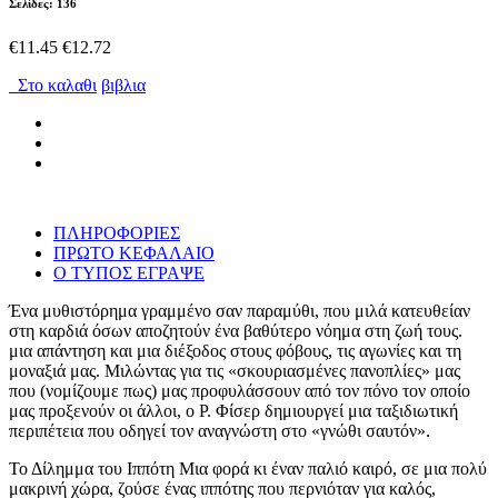
Σελίδες: 136
€11.45
€12.72
Στο καλαθι
βιβλια
ΠΛΗΡΟΦΟΡΙΕΣ
ΠΡΩΤΟ ΚΕΦΑΛΑΙΟ
Ο ΤΥΠΟΣ ΕΓΡΑΨΕ
Ένα μυθιστόρημα γραμμένο σαν παραμύθι, που μιλά κατευθείαν
στη καρδιά όσων αποζητούν ένα βαθύτερο νόημα στη ζωή τους.
μια απάντηση και μια διέξοδος στους φόβους, τις αγωνίες και τη
μοναξιά μας. Μιλώντας για τις «σκουριασμένες πανοπλίες» μας
που (νομίζουμε πως) μας προφυλάσσουν από τον πόνο τον οποίο
μας προξενούν οι άλλοι, ο Ρ. Φίσερ δημιουργεί μια ταξιδιωτική
περιπέτεια που οδηγεί τον αναγνώστη στο «γνώθι σαυτόν».
Το Δίλημμα του Ιππότη Μια φορά κι έναν παλιό καιρό, σε μια πολύ
μακρινή χώρα, ζούσε ένας ιππότης που περνιόταν για καλός,