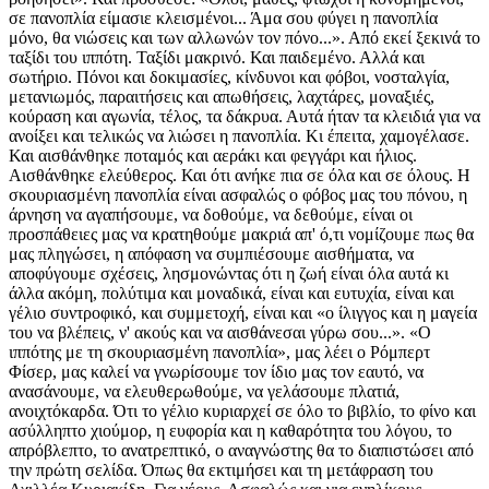
σε πανοπλία είμασιε κλεισμένοι... Άμα σου φύγει η πανοπλία
μόνο, θα νιώσεις και των αλλωνών τον πόνο...». Από εκεί ξεκινά το
ταξίδι του ιππότη. Ταξίδι μακρινό. Και παιδεμένο. Αλλά και
σωτήριο. Πόνοι και δοκιμασίες, κίνδυνοι και φόβοι, νοσταλγία,
μετανιωμός, παραιτήσεις και απωθήσεις, λαχτάρες, μοναξιές,
κούραση και αγωνία, τέλος, τα δάκρυα. Αυτά ήταν τα κλειδιά για να
ανοίξει και τελικώς να λιώσει η πανοπλία. Κι έπειτα, χαμογέλασε.
Και αισθάνθηκε ποταμός και αεράκι και φεγγάρι και ήλιος.
Αισθάνθηκε ελεύθερος. Και ότι ανήκε πια σε όλα και σε όλους. Η
σκουριασμένη πανοπλία είναι ασφαλώς ο φόβος μας του πόνου, η
άρνηση να αγαπήσουμε, να δοθούμε, να δεθούμε, είναι οι
προσπάθειες μας να κρατηθούμε μακριά απ' ό,τι νομίζουμε πως θα
μας πληγώσει, η απόφαση να συμπιέσουμε αισθήματα, να
αποφύγουμε σχέσεις, λησμονώντας ότι η ζωή είναι όλα αυτά κι
άλλα ακόμη, πολύτιμα και μοναδικά, είναι και ευτυχία, είναι και
γέλιο συντροφικό, και συμμετοχή, είναι και «ο ίλιγγος και η μαγεία
του να βλέπεις, ν' ακούς και να αισθάνεσαι γύρω σου...». «Ο
ιππότης με τη σκουριασμένη πανοπλία», μας λέει ο Ρόμπερτ
Φίσερ, μας καλεί να γνωρίσουμε τον ίδιο μας τον εαυτό, να
ανασάνουμε, να ελευθερωθούμε, να γελάσουμε πλατιά,
ανοιχτόκαρδα. Ότι το γέλιο κυριαρχεί σε όλο το βιβλίο, το φίνο και
ασύλληπτο χιούμορ, η ευφορία και η καθαρότητα του λόγου, το
απρόβλεπτο, το ανατρεπτικό, ο αναγνώστης θα το διαπιστώσει από
την πρώτη σελίδα. Όπως θα εκτιμήσει και τη μετάφραση του