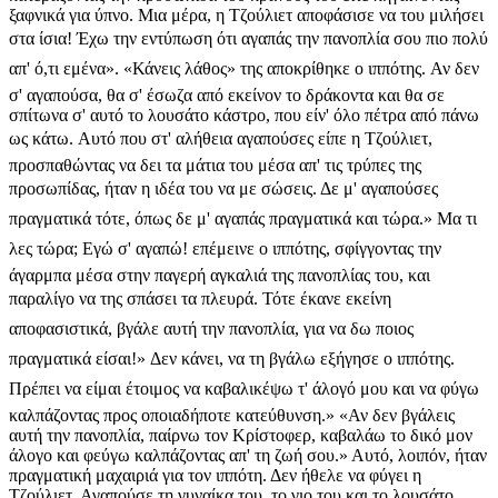
ξαφνικά για ύπνο. Μια μέρα, η Τζούλιετ αποφάσισε να του μιλήσει
στα ίσια! Έχω την εντύπωση ότι αγαπάς την πανοπλία σου πιο πολύ
απ' ό,τι εμένα». «Κάνεις λάθος» της αποκρίθηκε ο ιππότης. Αν δεν
σ' αγαπούσα, θα σ' έσωζα από εκείνον το δράκοντα και θα σε
σπίτωνα σ' αυτό το λουσάτο κάστρο, που είν' όλο πέτρα από πάνω
ως κάτω. Αυτό που στ' αλήθεια αγαπούσες είπε η Τζούλιετ,
προσπαθώντας να δει τα μάτια του μέσα απ' τις τρύπες της
προσωπίδας, ήταν η ιδέα του να με σώσεις. Δε μ' αγαπούσες
πραγματικά τότε, όπως δε μ' αγαπάς πραγματικά και τώρα.» Μα τι
λες τώρα; Εγώ σ' αγαπώ! επέμεινε ο ιππότης, σφίγγοντας την
άγαρμπα μέσα στην παγερή αγκαλιά της πανοπλίας του, και
παραλίγο να της σπάσει τα πλευρά. Τότε έκανε εκείνη
αποφασιστικά, βγάλε αυτή την πανοπλία, για να δω ποιος
πραγματικά είσαι!» Δεν κάνει, να τη βγάλω εξήγησε ο ιππότης.
Πρέπει να είμαι έτοιμος να καβαλικέψω τ' άλογό μου και να φύγω
καλπάζοντας προς οποιαδήποτε κατεύθυνση.» «Αν δεν βγάλεις
αυτή την πανοπλία, παίρνω τον Κρίστοφερ, καβαλάω το δικό μον
άλογο και φεύγω καλπάζοντας απ' τη ζωή σου.» Αυτό, λοιπόν, ήταν
πραγματική μαχαιριά για τον ιππότη. Δεν ήθελε να φύγει η
Τζούλιετ. Αγαπούσε τη γυναίκα του, το γιο του και το λουσάτο