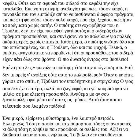
κεφάλι. Ούτε και τη σφυριά του σιδερά στο κεφάλι την είχε
καταλάβει. Εκείνη τη στιγμή, αναλογίστηκε πως, τόσον καιρό, η
πανοπλία του τον εμπόδιζε απ' το να αισθάνεται διάφορα πράγματα,
και πως τη φορούσε τόσον πολύ καιρό, που είχε ξεχάσει πως ήταν
τα πράγματα χωρίς αυτήν. Ο ιππότης στενοχωρήθηκε που η
Τζούλιετ δεν τον είχε πιστέψει' γιατί αυτός κι ο σιδεράς είχαν
πράγματι προσπαθήσει, και συνέχισαν να το παλεύουν για πολλές
ακόμα μέρες, χωρίς επιτυχία. Κάθε μέρα, ο ιππότης γινόταν όλο και
πιο απελπισμένος, και η Τζούλιετ, όλο και πιο ψυχρή. Τελικά, ο
ιππότης αναγκάστηκε να παραδεχτεί ότι οι προσπάθειες του σιδερά
είχαν πάει όλες στο βρόντο. Ο πιο δυνατός άντρας στο βασίλειο!
Εμένα μου λες;» φώναξε ο ιππότης μέσα στην απόγνωση του. Εσύ
δεν μπορείς ν' ανοίξεις ούτε αυτό το παλιοσίδερο!» Όταν ο ιππότης
γύρισε στο σπίτι, η Τζούλιετ τον υποδέχτηκε με στριγκλιές: Ο γιος
σου δεν έχει πατέρα, αλλά μια ζωγραφιά, κι εγώ κουράστηκα να
μιλάω σε μια κλειστή προσωπίδα. Ανάθεμα με αν σου
ξανασπρώξω φαί μέσα απ' αυτές τις τρύπες. Αυτό ήταν και το
τελευταίο σου λιωμένο παϊδάκι!
Ένα μικρό, εξαίρετο μυθιστόρημα, ένα λαμπερό πετράδι.
Ειλικρινώς. Τόση η σοφία και το χιούμορ του, τόσες οι ανατροπές
κι άλλη τόση η αλήθεια που προωθούν οι σελίδες του. Αξίζει να
διαβαστεί και από τούς ενηλίκους. Το βιβλίο δεν απευθύνεται