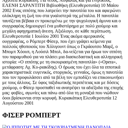
Αχιλλέα Κυριακίδη. Για νέους. Ασφαλώς και για ενηλίκους.
ΕΛΕΝΗ ΣΑΡΑΝΤΙΤΗ Βιβλιοθήκη (Ελευθεροτυπία) 10 Μαίου
2002 Ενας ιππότης που λατρεύει την πανοπλία του και αφιερώνει
ολόκληρη τη ζωή του στα γυαλιστερά της μέταλλα. Η πανοπλία
ταυτίζεται βέβαια εν προκειμένω με την ψυχολογική άμυνα και ο
συγγραφέας δημιουργεί ένα μυθιστόρημα με πολύ χιούμορ και
μεγάλη αφηγηματική άνεση. Αξιόλογο, σε κάθε περίπτωση.
Ελευθεροτυπία 1 Ιουλίου 2001 Ένας ακόμα αμερικανός
ουγγραφέας, ο Ρόμπερτ Φίσερ, που έχει γράψει κείμενα για
πολλούς ηθοποιούς του Χόλιγουντ όπως ο Γκράουτσο Μαρξ, ο
Μπομπ Χόουπ, η Λούσιλ Μπολ, δα-νείζεται για ήρωα τον ιππότη
του παραμυθιού για να πλάσει μια διασκεδαστική και αλληγορική
ιστορία: «Ο ιππότης με τη σκουριασμένη πανοπλία» («Opera»,
μετάφραση: Αχ. Κυ-ριακίδης). Ο ήρωας του έχει όλα τα ιπποτικά
χαρακτηριστικά: ευγενικός, στοργικός, γενναίος, όμως η πανοπλία
που τον προφυλάσσει από τα βέλη τον εμποδίζει να επικοινωνήοει
με τους άλλους. Σε ύφος ταξιδιωτικής περιπέτειας και με δόσεις
χιούμορ, ο Φίσερ προσπαθεί να ανατρέψει τα αδιέξοδα της εποχής
μας: φοβίες, αγωνίες και πάνω από όλα τη μοναξιά που νιώθουν
όοοι βρίσκονται στην κορυφή. Κυριακάτικη Ελευθεροτυπία 12
Αυγούστου 2001
ΦΙΣΕΡ ΡΟΜΠΕΡΤ