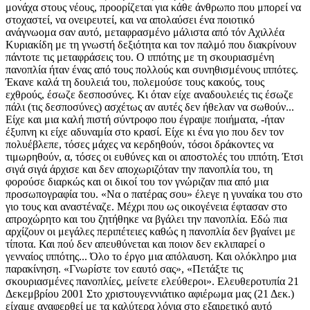
μονάχα στους νέους, προορίζεται για κάθε άνθρωπο που μπορεί να
στοχαστεί, να ονειρευτεί, και να απολαύσει ένα ποιοτικό
ανάγνωομα σαν αυτό, μεταφρασμένο μάλιστα από τόν Αχιλλέα
Κυριακίδη με τη γνωστή δεξιότητα και τον παλμό που διακρίνουν
πάντοτε τις μεταφράσεις του. Ο ιππότης με τη σκουριασμένη
πανοπλία ήταν ένας από τους πολλούς και συνηθισμένους ιππότες.
Έκανε καλά τη δουλειά του, πολεμούσε τους κακούς, τους
εχθρούς, έσωζε δεσποσύνες. Κι όταν είχε αναδουλειές τις έσωζε
πάλι (τις δεσποσύνες) ασχέτως αν αυτές δεν ήθελαν να σωθούν...
Είχε και μια καλή πιστή σύντροφο που έγραψε ποιήματα, -ήταν
έξυπνη κι είχε αδυναμία στο κρασί. Είχε κι ένα γιο που δεν τον
πολυέβλεπε, τόσες μάχες να κερδηθούν, τόσοι δράκοντες να
τιμωρηθούν, α, τόσες οι ευθύνες και οι αποστολές του ιππότη. Έτσι
σιγά σιγά άρχισε και δεν αποχωριζόταν την πανοπλία του, τη
φορούσε διαρκώς και οι δικοί του τον γνώριζαν πια από μια
προσωπογραφία του. «Να ο πατέρας σου» έλεγε η γυναίκα του στο
γιο τους και αναστέναζε. Μέχρι που ως οικογένεια έφτασαν στο
απροχώρητο και του ζητήθηκε να βγάλει την πανοπλία. Εδώ πια
αρχίζουν οι μεγάλες περιπέτειες καθώς η πανοπλία δεν βγαίνει με
τίποτα. Και πού δεν απευθύνεται και ποιον δεν εκλιπαρεί ο
γενναίος ιππότης... Όλο το έργο μια απόλαυση. Και ολόκληρο μια
παρακίνηση. «Γνωρίστε τον εαυτό σας», «Πετάξτε τις
σκουριασμένες πανοπλίες, μείνετε ελεύθεροι». Ελευθεροτυπία 21
Δεκεμβρίου 2001 Στο χριστουγεννιάτικο αφιέρωμα μας (21 Δεκ.)
είχαμε αναφερθεί με τα καλύτερα λόγια στο εξαιρετικό αυτό