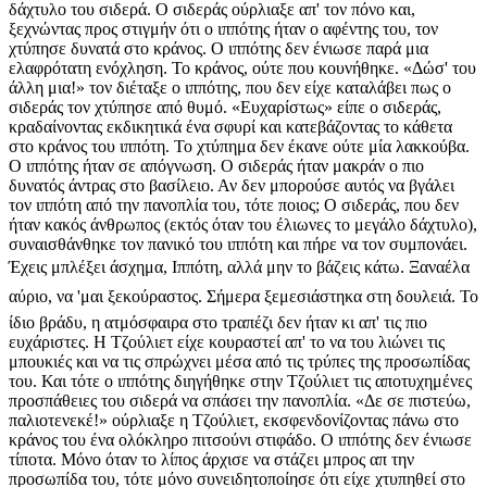
δάχτυλο του σιδερά. Ο σιδεράς ούρλιαξε απ' τον πόνο και,
ξεχνώντας προς στιγμήν ότι ο ιππότης ήταν ο αφέντης του, τον
χτύπησε δυνατά στο κράνος. Ο ιππότης δεν ένιωσε παρά μια
ελαφρότατη ενόχληση. Το κράνος, ούτε που κουνήθηκε. «Δώσ' του
άλλη μια!» τον διέταξε ο ιππότης, που δεν είχε καταλάβει πως ο
σιδεράς τον χτύπησε από θυμό. «Ευχαρίστως» είπε ο σιδεράς,
κραδαίνοντας εκδικητικά ένα σφυρί και κατεβάζοντας το κάθετα
στο κράνος του ιππότη. Το χτύπημα δεν έκανε ούτε μία λακκούβα.
Ο ιππότης ήταν σε απόγνωση. Ο σιδεράς ήταν μακράν ο πιο
δυνατός άντρας στο βασίλειο. Αν δεν μπορούσε αυτός να βγάλει
τον ιππότη από την πανοπλία του, τότε ποιος; Ο σιδεράς, που δεν
ήταν κακός άνθρωπος (εκτός όταν του έλιωνες το μεγάλο δάχτυλο),
συναισθάνθηκε τον πανικό του ιππότη και πήρε να τον συμπονάει.
Έχεις μπλέξει άσχημα, Ιππότη, αλλά μην το βάζεις κάτω. Ξαναέλα
αύριο, να 'μαι ξεκούραστος. Σήμερα ξεμεσιάστηκα στη δουλειά. Το
ίδιο βράδυ, η ατμόσφαιρα στο τραπέζι δεν ήταν κι απ' τις πιο
ευχάριστες. Η Τζούλιετ είχε κουραστεί απ' το να του λιώνει τις
μπουκιές και να τις σπρώχνει μέσα από τις τρύπες της προσωπίδας
του. Και τότε ο ιππότης διηγήθηκε στην Τζούλιετ τις αποτυχημένες
προσπάθειες του σιδερά να σπάσει την πανοπλία. «Δε σε πιστεύω,
παλιοτενεκέ!» ούρλιαξε η Τζούλιετ, εκσφενδονίζοντας πάνω στο
κράνος του ένα ολόκληρο πιτσούνι στιφάδο. Ο ιππότης δεν ένιωσε
τίποτα. Μόνο όταν το λίπος άρχισε να στάζει μπρος απ την
προσωπίδα του, τότε μόνο συνειδητοποίησε ότι είχε χτυπηθεί στο