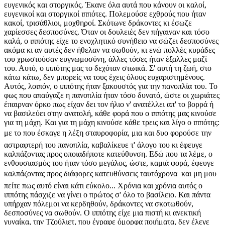
ευγενικός και στοργικός. Έκανε όλα αυτά που κάνουν οι καλοί,
ευγενικοί και στοργικοί ιππότες. Πολεμούσε εχθρούς που ήταν
κακοί, τρισάθλιοι, μοχθηροί. Σκότωνε δράκοντες κι έσωζε
χαρίεσσες δεσποσύνες. Όταν οι δουλειές δεν πήγαιναν και τόσο
καλά, ο ιππότης είχε το ενοχλητικό συνήθειο να σώζει δεσποσύνες
ακόμα κι αν αυτές δεν ήθελαν να σωθούν, κι ενώ πολλές κυράδες
του χρωστούσαν ευγνωμοσύνη, άλλες τόσες ήταν έξαλλες μαζί
του. Αυτό, ο ιππότης μας το δεχόταν στωικά. Σ' αυτή τη ζωή, στο
κάτω κάτω, δεν μπορείς να τους έχεις όλους ευχαριστημένους.
Αυτός, λοιπόν, ο ιππότης ήταν ξακουστός για την πανοπλία του. Το
φως που απαύγαζε η πανοπλία ήταν τόσο δυνατό, ώστε οι χωριάτες
έπαιρναν όρκο πως είχαν δει τον ήλιο ν' ανατέλλει απ' το βορρά ή
να βασιλεύει στην ανατολή, κάθε φορά που ο ιππότης μας κινούσε
για τη μάχη. Και για τη μάχη κινούσε κάθε τρεις και λίγο ο ιππότης:
με το που έσκαγε η λέξη σταυροφορία, μια και δυο φορούσε την
αστραφτερή του πανοπλία, καβαλίκευε τ' άλογο του κι έφευγε
καλπάζοντας προς οποιαδήποτε κατεύθυνση. Εδώ που τα λέμε, ο
ενθουσιασμός του ήταν τόσο μεγάλος, ώστε, καμιά φορά, έφευγε
καλπάζοντας προς διάφορες κατευθύνσεις ταυτόχρονα  και μη μου
πείτε πως αυτό είναι κάτι εύκολο... Χρόνια και χρόνια αυτός ο
ιππότης πάσχιζε να γίνει ο πρώτος σ' όλο το βασίλειο. Και πάντα
υπήρχαν πόλεμοι να κερδηθούν, δράκοντες να σκοτωθούν,
δεσποσύνες να σωθούν. Ο ιππότης είχε μια πιστή κι ανεκτική
γυναίκα, την Τζούλιετ, που έγραφε όμορφα ποιήματα, δεν έλεγε