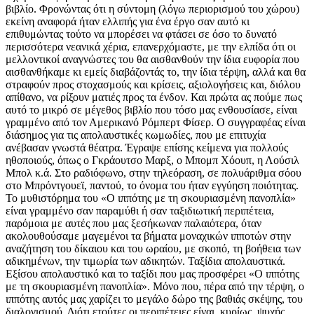
βιβλίο. Φρονώντας ότι η σύντομη (λόγω περιορισμού του χώρου)
εκείνη αναφορά ήταν ελλιπής για ένα έργο σαν αυτό κι
επιθυμώντας τούτο να μπορέσει να φτάσει σε όσο το δυνατό
περισσότερα νεανικά χέρια, επανερχόμαστε, με την ελπίδα ότι οι
μελλοντικοί αναγνώστες του θα αισθανθούν την ίδια ευφορία που
αισθανθήκαμε κι εμείς διαβάζοντάς το, την ίδια τέρψη, αλλά και θα
στραφούν προς στοχασμούς και κρίσεις, αξιολογήσεις και, διόλου
απίθανο, να ρίξουν ματιές προς τα ένδον. Και πρώτα ας πούμε πως
αυτό το μικρό σε μέγεθος βιβλίο που τόσο μας ενθουσίασε, είναι
γραμμένο από τον Αμερικανό Ρόμπερτ Φίσερ. Ο συγγραφέας είναι
διάσημος για τις απολαυστικές κωμωδίες, που με επιτυχία
ανέβασαν γνωστά θέατρα. Έγραψε επίσης κείμενα για πολλούς
ηθοποιούς, όπως ο Γκράουτσο Μαρξ, ο Μπομπ Χόουπ, η Λούσιλ
Μπολ κ.ά. Στο ραδιόφωνο, στην τηλεόραση, σε πολυάριθμα σόου
στο Μπρόντγουεϊ, παντού, το όνομα του ήταν εγγύηση ποιότητας.
Το μυθιστόρημα του «Ο ιππότης με τη σκουριασμένη πανοπλία»
είναι γραμμένο σαν παραμύθι ή σαν ταξιδιωτική περιπέτεια,
παρόμοια με αυτές που μας ξεσήκωναν παλαιότερα, όταν
ακολουθούσαμε μαγεμένοι τα βήματα μοναχικών ιπποτών στην
αναζήτηση του δίκαιου και του ωραίου, με σκοπό, τη βοήθεια των
αδικημένων, την τιμωρία των αδικητών. Ταξίδια απολαυστικά.
Εξίσου απολαυστικό και το ταξίδι που μας προσφέρει «Ο ιππότης
με τη σκουριασμένη πανοπλία». Μόνο που, πέρα από την τέρψη, ο
ιππότης αυτός μας χαρίζει το μεγάλο δώρο της βαθιάς σκέψης, του
διαλογισμού. Διότι ετούτες οι περιπέτειες είναι, κυρίως, ψυχής.