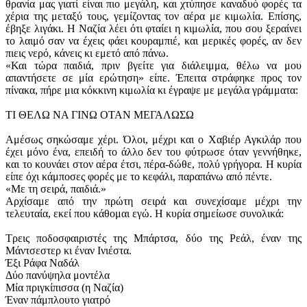
θρανία μας γιατί είναι πιο μεγάλη, και χτύπησε καναδυό φορές τα
χέρια της μεταξύ τους, γεμίζοντας τον αέρα με κιμωλία. Επίσης,
έβηξε λιγάκι. Η Ναζία λέει ότι φταίει η κιμωλία, που σου ξεραίνει
το λαιμό σαν να έχεις φάει κουραμπιέ, και μερικές φορές, αν δεν
πιεις νερό, κάνεις κι εμετό από πάνω.
«Και τώρα παιδιά, πριν βγείτε για διάλειμμα, θέλω να μου
απαντήσετε σε μία ερώτηση» είπε. Έπειτα στράφηκε προς τον
πίνακα, πήρε μια κόκκινη κιμωλία κι έγραψε με μεγάλα γράμματα:
ΤΙ ΘΕΛΩ ΝΑ ΓΙΝΩ ΟΤΑΝ ΜΕΓΑΛΩΣΩ
Αμέσως σηκώσαμε χέρι. Όλοι, μέχρι και ο Χαβιέρ Αγκιλάρ που
έχει μόνο ένα, επειδή το άλλο δεν του φύτρωσε όταν γεννήθηκε,
και το κουνάει στον αέρα έτσι, πέρα-δώθε, πολύ γρήγορα. Η κυρία
είπε όχι κάμποσες φορές με το κεφάλι, παραπάνω από πέντε.
«Με τη σειρά, παιδιά.»
Αρχίσαμε από την πρώτη σειρά και συνεχίσαμε μέχρι την
τελευταία, εκεί που κάθομαι εγώ. Η κυρία σημείωσε συνολικά:
Τρεις ποδοσφαιριστές της Μπάρτσα, δύο της Ρεάλ, έναν της
Μάντσεστερ κι έναν Ινιέστα.
Έξι Ράφα Ναδάλ
Δύο πανύψηλα μοντέλα
Μία πριγκίπισσα (η Ναζία)
Έναν πάμπλουτο γιατρό