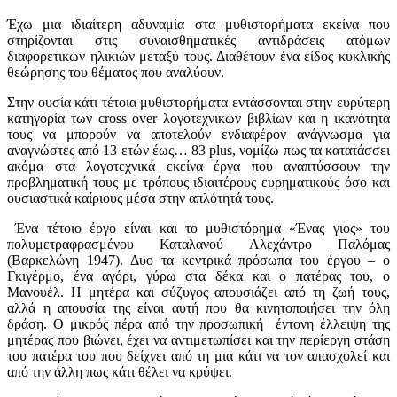
Έχω μια ιδιαίτερη αδυναμία στα μυθιστορήματα εκείνα που
στηρίζονται στις συναισθηματικές αντιδράσεις ατόμων
διαφορετικών ηλικιών μεταξύ τους. Διαθέτουν ένα είδος κυκλικής
θεώρησης του θέματος που αναλύουν.
Στην ουσία κάτι τέτοια μυθιστορήματα εντάσσονται στην ευρύτερη
κατηγορία των cross over λογοτεχνικών βιβλίων και η ικανότητα
τους να μπορούν να αποτελούν ενδιαφέρον ανάγνωσμα για
αναγνώστες από 13 ετών έως… 83 plus, νομίζω πως τα κατατάσσει
ακόμα στα λογοτεχνικά εκείνα έργα που αναπτύσσουν την
προβληματική τους με τρόπους ιδιαιτέρους ευρηματικούς όσο και
ουσιαστικά καίριους μέσα στην απλότητά τους.
Ένα τέτοιο έργο είναι και το μυθιστόρημα «Ένας γιος» του
πολυμετραφρασμένου Καταλανού Αλεχάντρο Παλόμας
(Βαρκελώνη 1947). Δυο τα κεντρικά πρόσωπα του έργου – ο
Γκιγέρμο, ένα αγόρι, γύρω στα δέκα και ο πατέρας του, ο
Μανουέλ. Η μητέρα και σύζυγος απουσιάζει από τη ζωή τους,
αλλά η απουσία της είναι αυτή που θα κινητοποιήσει την όλη
δράση. Ο μικρός πέρα από την προσωπική έντονη έλλειψη της
μητέρας που βιώνει, έχει να αντιμετωπίσει και την περίεργη στάση
του πατέρα του που δείχνει από τη μια κάτι να τον απασχολεί και
από την άλλη πως κάτι θέλει να κρύψει.