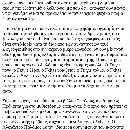
έχουν εμπνεύσει έργα βαθυστόχαστα, με περίπλοκη δομή και
ακόμη πιο εξεζητημένο λεξιλόγιο, μα που δεν καταφέρνουν πάντα
να συγκινήσουν και να προκαλέσουν τον ελάχιστο ψυχικό παλμό
στον αναγνώστη.
Η αμεσότητα και η αυθεντικότητα της αφήγησης υπογραμμίζονται
τόσο από την αληθοφανή περιγραφή των συνεδριών μεταξύ της
ψυχολόγου και του Γκίγιε όσο και από τις ζωγραφιές που αυτός
δίνει στη Μαρία κατά τη διάρκεια των συναντήσεών τους.
Ζωγραφισμένες από εννιάχρονο μικρό ζωγράφο, δίνουν μία πνοή
άδολης παιδικότητας αλλά, την ίδια στιγμή, γίνονται μάρτυρας μίας
αλήθειας πικρής, μίας πραγματικότητας αφόρητης. Ποιος στηρίζει
ποιον, ποιος αγωνιά διπλά, ποιος είναι έτοιμος για όλα; Ο Γκίγιε
πονά, ο Γκίγιε ξέρει, ο Γκίγιε νοιάζεται, ο Γκίγιε τολμά, ο Γκίγιε
αγαπά…. Άλλωστε, συχνά τα παιδιά ξαφνιάζουν με την ωριμότητά
τους, με τη σοφία τους, με την ανεξάντλητη αγάπη τους, ακόμη και
όταν εμείς οι μεγάλοι δεν είμαστε έτοιμοι να δεχτούμε το δώρο
αυτό.
Σε ποιους άραγε απευθύνεται το βιβλίο; Σε όλους, ανεξαιρέτως.
Πρόκειται για ένα μυθιστόρημα cross-over, ένα έργο που πρέπει να
διαβαστεί από κάθε μέλος της οικογένειας, να γίνει αντικείμενο
ευρύτερης συζήτησης έτσι ώστε να δούμε πώς τα ανόθευτα υλικά
της συγγραφής κρύβουν, συχνά, τις μεγαλύτερες αλήθειες. Ο
Αλεχάντρο Παλόμας με την ιδιαίτερη αφηγηματική του ικανότητα