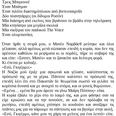
Τρεις Μπιγιονσέ
Έναν Μπάτμαν
Έναν πιλότο διαστημόπλοιου από βιντεοπαιχνίδι
Δύο πλανητάρχες (οι δίδυμοι Ροσόν)
Μία διάσημη από εκείνες που βγαίνουν το βράδυ στην τηλεόραση
Μία κτηνίατρο για μεγάλα σκυλιά
Μία νικήτρια του παιδικού The Voice
Έναν ολυμπιονίκη
Όταν ήρθε η σειρά μου, ο Ματέο Ναρβάεθ ρεύτηκε και όλοι
γέλασαν, αλλά αμέσως μετά σώπασαν επειδή η κυρία, που δεν της
αρέσουν καθόλου τα ρεψίματα κι οι πορδές, πήρε το σοβαρό της
και είπε: «Σσσστ, Ματέο» και το ξαναείπε και δεύτερη φορά.
Κι έπειτα με κοίταξε.
«Εσύ, Γκιγέρμο;»
Η Ναζία μού έριξε μια αγκωνιά και γέλασε, καλύπτοντας το
πρόσωπό της με τα χέρια. Πάντοτε καλύπτει το πρόσωπό της,
επειδή λέει ότι στο Πακιστάν δε θεωρείται σωστό να γελάνε τα
κορίτσια δυνατά και με ανοιχτό το στόμα, και οι γονείς θυμώνουν.
«Εμένα… εμένα θα μου άρεσε να γίνω Μαίρη Πόππινς» είπα.
Η κυρία έβαλε το χέρι στο το λαιμό της, και μου φάνηκε σαν να
είχε κρυώσει και να την πονούσε, αν και δεν πρόλαβα να τη
ρωτήσω, επειδή αμέσως χτύπησε το κουδούνι και ανοίξαμε τις
τσάντες μας για να πάρουμε τα σάντουιτς και να βγούμε στην αυλή.
«Εσύ, Γκιγέρμο, κάνε μου τη χάρη να μείνεις για ένα λεπτό» είπε.