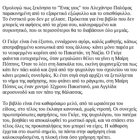
Ομολογώ πως ξεκίνησα το "Ένας γιος" του Αλεχάντρο Παλόμας
παρακινημένη από το εξαιρετικό εξώφυλλο και το οπισθόφυλλο.
Το ένστικτό μου δεν με γέλασε. Πρόκειται για ένα βιβλίο που δεν
μπορείς να αφήσεις από τα χέρια σου, καλογραμμένο και
συγκινητικό, που οι περισσότεροι θα το διαβάσουν όλο μεμιάς.
Ο Γκίγε είναι ένα έξυπνο, εννιάχρονο αγόρι, καλός μαθητής, κάπως
αποτραβηγμένο κοινωνικά από τους άλλους- κάνει μόνο παρέα με
το νεοφερμένο κορίτσι από το Πακιστάν, τη Ναζία. Ο Γκίγε
φαίνεται ευτυχισμένος, όταν μεγαλώσει θέλει να γίνει η Μαίρη
Πόππινς. Όταν το λέει στη δασκάλα του, εκείνη ψυχανεμίζεται πως
κάτι δεν πάει καλά και ζητά από την ψυχολόγο του σχολείου να του
κάνει μερικές συνεδρίες. Κι έτσι σιγά σιγά αρχίζει να ξετυλίγεται
το νήμα της αφήγησης, που φτάνει από το ράγκμπυ, στη Μαίρη
Πόπινς ως έναν χοντρό 32χρονο Πακιστανό, μια Αγγλίδα
αεροσυνοδό και τον πάτο της θάλασσας.
Το βιβλίο είναι ένα καθαρόαιμο μελό, από τα ωραιότερα του
είδους, στο τέλος του έκλαιγα κανονικά, χωρίς ντροπή. Οι συνεχείς
πρωτοπρόσωπες αφηγήσεις, του Γκίγε, της ψυχολόγου, του πατέρα
του, βοηθάει να αποκαλυφθεί το μυστικό αργά, και να σπάσει στο
τέλος όλες τις προκαταλήψεις που μπορεί να είχες. Η κάθαρση
έρχεται στο σωστό σημείο, τα πάντα στην αφήγηση είναι
καλοκουρδισμένα, η πλοκή είναι όσο γρήγορη πρέπει.