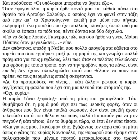
Και πρόσθεσε: «Οι υπόλοιποι μπορείτε να βγείτε έξω».
Όταν έφυγαν όλοι, η κυρία ήρθε κοντά μου και κάθισε πάνω στο
θρανίο τού Αρτούρο Σαλαθάρ, ο οποίος έχει να φανεί στην τάξη
από πριν απ’ τα Χριστούγεννα, επειδή μια μέρα που πήγαμε
εκδρομή σ’ ένα μουσείο που έχει πολλούς πλανήτες έπεσε από μια
σκάλα κι έσπασε το πόδι του, πέντε δόντια και δύο δάχτυλα.
«Για να δούμε λοιπόν, Γκιγέρμο, πώς και σου ήρθε να γίνεις Μαίρη
Πόππινς όταν μεγαλώσεις…» είπε.
Δεν απάντησα, επειδή η Ναζία, που πολλά απογεύματα κάθεται στο
ταμείο του σουπερμάρκετ μαζί με τη μαμά της και γνωρίζει πολλά
πράγματα για τους μεγάλους, λέει πως όταν οι πελάτες τελειώνουν
μια φράση με τέτοιο τρόπο, σαν να την τραβάνε προς τα πάνω, είναι
επειδή δεν έχουν ολοκληρώσει αυτό που θέλουν να πουν και
πρέπει να τους περιμένεις επειδή σκέφτονται.
«Δε θα προτιμούσες να γίνεις… κάτι άλλο;» ρώτησε η κυρία,
αγγίζοντας τη φακίδα που έχει στη μια πλευρά του στόματός της.
«Όχι, κυρία.»
Η κυρία Σόνια ξεφύσηξε από τη μύτη και χαμογέλασε. Τότε
θυμήθηκα ότι η μαμά μού είχε πει πως μερικές φορές, όταν οι
άνθρωποι που δεν είναι παιδιά σιωπούν, δεν είναι επειδή έχουν
τελειώσει αυτό που θέλουν να πουν, αλλά σταματούν για να μην
πνιγούν ή κάτι τέτοιο, δεν το θυμάμαι τώρα, κι έτσι δεν είπα τίποτα.
«Και για πες μου, Γκιγέρμο» είπε, βγάζοντας τον αέρα από τη μύτη
όπως ο γάτος της κυρίας Κονσουέλο, της θυρωρού που είχαμε στην
πολυκατοικία που μέναμε προτού μετακομίσουμε στο τωρινό