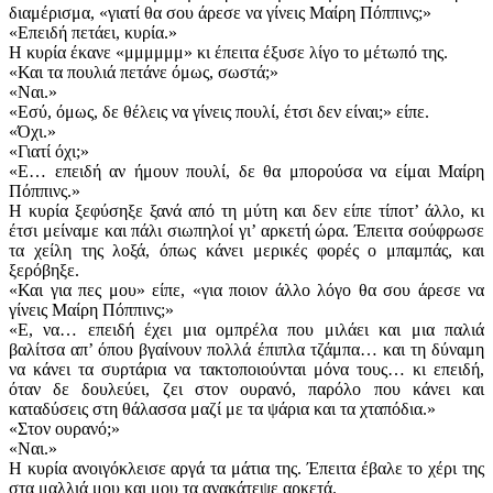
διαμέρισμα, «γιατί θα σου άρεσε να γίνεις Μαίρη Πόππινς;»
«Επειδή πετάει, κυρία.»
Η κυρία έκανε «μμμμμμ» κι έπειτα έξυσε λίγο το μέτωπό της.
«Και τα πουλιά πετάνε όμως, σωστά;»
«Ναι.»
«Εσύ, όμως, δε θέλεις να γίνεις πουλί, έτσι δεν είναι;» είπε.
«Όχι.»
«Γιατί όχι;»
«Ε… επειδή αν ήμουν πουλί, δε θα μπορούσα να είμαι Μαίρη
Πόππινς.»
Η κυρία ξεφύσηξε ξανά από τη μύτη και δεν είπε τίποτ’ άλλο, κι
έτσι μείναμε και πάλι σιωπηλοί γι’ αρκετή ώρα. Έπειτα σούφρωσε
τα χείλη της λοξά, όπως κάνει μερικές φορές ο μπαμπάς, και
ξερόβηξε.
«Και για πες μου» είπε, «για ποιον άλλο λόγο θα σου άρεσε να
γίνεις Μαίρη Πόππινς;»
«Ε, να… επειδή έχει μια ομπρέλα που μιλάει και μια παλιά
βαλίτσα απ’ όπου βγαίνουν πολλά έπιπλα τζάμπα… και τη δύναμη
να κάνει τα συρτάρια να τακτοποιούνται μόνα τους… κι επειδή,
όταν δε δουλεύει, ζει στον ουρανό, παρόλο που κάνει και
καταδύσεις στη θάλασσα μαζί με τα ψάρια και τα χταπόδια.»
«Στον ουρανό;»
«Ναι.»
Η κυρία ανοιγόκλεισε αργά τα μάτια της. Έπειτα έβαλε το χέρι της
στα μαλλιά μου και μου τα ανακάτεψε αρκετά.