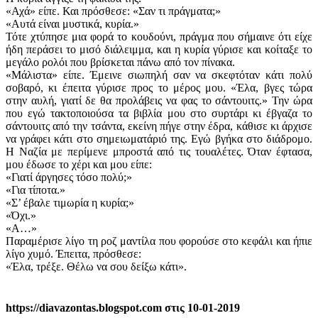
«Αχά» είπε. Και πρόσθεσε: «Σαν τι πράγματα;»
«Αυτά είναι μυστικά, κυρία.»
Τότε χτύπησε μια φορά το κουδούνι, πράγμα που σήμαινε ότι είχε
ήδη περάσει το μισό διάλειμμα, και η κυρία γύρισε και κοίταξε το
μεγάλο ρολόι που βρίσκεται πάνω από τον πίνακα.
«Μάλιστα» είπε. Έμεινε σιωπηλή σαν να σκεφτόταν κάτι πολύ
σοβαρό, κι έπειτα γύρισε προς το μέρος μου. «Έλα, βγες τώρα
στην αυλή, γιατί δε θα προλάβεις να φας το σάντουιτς.» Την ώρα
που εγώ τακτοποιούσα τα βιβλία μου στο συρτάρι κι έβγαζα το
σάντουιτς από την τσάντα, εκείνη πήγε στην έδρα, κάθισε κι άρχισε
να γράφει κάτι στο σημειωματάριό της. Εγώ βγήκα στο διάδρομο.
Η Ναζία με περίμενε μπροστά από τις τουαλέτες. Όταν έφτασα,
μου έδωσε το χέρι και μου είπε:
«Γιατί άργησες τόσο πολύ;»
«Για τίποτα.»
«Σ’ έβαλε τιμωρία η κυρία;»
«Όχι.»
«Α…»
Παραμέρισε λίγο τη ροζ μαντίλα που φορούσε στο κεφάλι και ήπιε
λίγο χυμό. Έπειτα, πρόσθεσε:
«Έλα, τρέξε. Θέλω να σου δείξω κάτι».
https://diavazontas.blogspot.com στις 10-01-2019