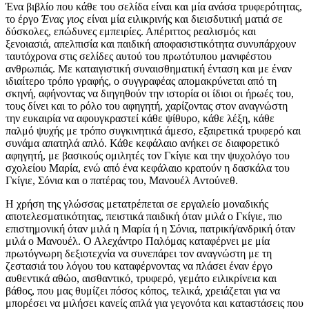
Ένα βιβλίο που κάθε του σελίδα είναι και μία ανάσα τρυφερότητας,
το έργο
Ένας γιος
είναι μία ειλικρινής και διεισδυτική ματιά σε
δύσκολες, επώδυνες εμπειρίες. Απέριττος ρεαλισμός και
ξενοιασιά, απελπισία και παιδική αποφασιστικότητα συνυπάρχουν
ταυτόχρονα στις σελίδες αυτού του πρωτότυπου μανιφέστου
ανθρωπιάς. Με καταιγιστική συναισθηματική ένταση και με έναν
ιδιαίτερο τρόπο γραφής, ο συγγραφέας απομακρύνεται από τη
σκηνή, αφήνοντας να διηγηθούν την ιστορία οι ίδιοι οι ήρωές του,
τους δίνει και το ρόλο του αφηγητή, χαρίζοντας στον αναγνώστη
την ευκαιρία να αφουγκραστεί κάθε ψίθυρο, κάθε λέξη, κάθε
παλμό ψυχής με τρόπο συγκινητικά άμεσο, εξαιρετικά τρυφερό και
συνάμα απατηλά απλό. Κάθε κεφάλαιο ανήκει σε διαφορετικό
αφηγητή, με βασικούς ομιλητές τον Γκίγιε και την ψυχολόγο του
σχολείου Μαρία, ενώ από ένα κεφάλαιο κρατούν η δασκάλα του
Γκίγιε, Σόνια και ο πατέρας του, Μανουέλ Αντούνεθ.
Η χρήση της γλώσσας μετατρέπεται σε εργαλείο μοναδικής
αποτελεσματικότητας, πειστικά παιδική όταν μιλά ο Γκίγιε, πιο
επιστημονική όταν μιλά η Μαρία ή η Σόνια, πατρική/ανδρική όταν
μιλά ο Μανουέλ. Ο Αλεχάντρο Παλόμας καταφέρνει με μία
πρωτόγνωρη δεξιοτεχνία να συνεπάρει τον αναγνώστη με τη
ζεστασιά του λόγου του καταφέρνοντας να πλάσει έναν έργο
αυθεντικά αθώο, αισθαντικό, τρυφερό, γεμάτο ειλικρίνεια και
βάθος, που μας θυμίζει πόσος κόπος, τελικά, χρειάζεται για να
μπορέσει να μιλήσει κανείς απλά για γεγονότα και καταστάσεις που