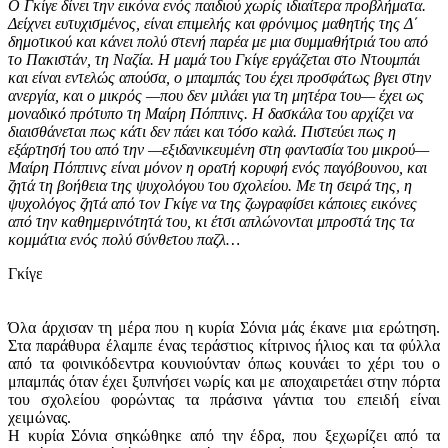
Ο Γκίγε δίνει την εικόνα ενός παιδιού χωρίς ιδιαίτερα προβλήματα.
Δείχνει ευτυχισμένος, είναι επιμελής και φρόνιμος μαθητής της Δ΄
δημοτικού και κάνει πολύ στενή παρέα με μια συμμαθήτριά του από
το Πακιστάν, τη Ναζία. Η μαμά του Γκίγε εργάζεται στο Ντουμπάι
και είναι εντελώς απούσα, ο μπαμπάς του έχει προσφάτως βγει στην
ανεργία, και ο μικρός —που δεν μιλάει για τη μητέρα του— έχει ως
μοναδικό πρότυπο τη Μαίρη Πόππινς. Η δασκάλα του αρχίζει να
διαισθάνεται πως κάτι δεν πάει και τόσο καλά. Πιστεύει πως η
εξάρτησή του από την —εξιδανικευμένη στη φαντασία του μικρού—
Μαίρη Πόππινς είναι μόνον η ορατή κορυφή ενός παγόβουνου, και
ζητά τη βοήθεια της ψυχολόγου του σχολείου. Με τη σειρά της, η
ψυχολόγος ζητά από τον Γκίγε να της ζωγραφίσει κάποιες εικόνες
από την καθημερινότητά του, κι έτσι απλώνονται μπροστά της τα
κομμάτια ενός πολύ σύνθετου παζλ…
Γκίγε
Όλα άρχισαν τη μέρα που η κυρία Σόνια μάς έκανε μια ερώτηση.
Στα παράθυρα έλαμπε ένας τεράστιος κίτρινος ήλιος και τα φύλλα
από τα φοινικόδεντρα κουνιούνταν όπως κουνάει το χέρι του ο
μπαμπάς όταν έχει ξυπνήσει νωρίς και με αποχαιρετάει στην πόρτα
του σχολείου φορώντας τα πράσινα γάντια του επειδή είναι
χειμώνας.
Η κυρία Σόνια σηκώθηκε από την έδρα, που ξεχωρίζει από τα