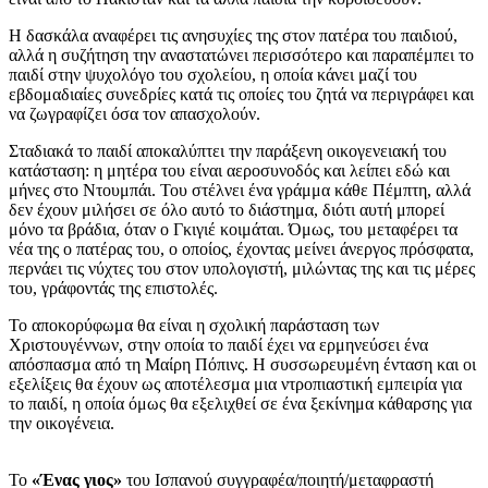
Η δασκάλα αναφέρει τις ανησυχίες της στον πατέρα του παιδιού,
αλλά η συζήτηση την αναστατώνει περισσότερο και παραπέμπει το
παιδί στην ψυχολόγο του σχολείου, η οποία κάνει μαζί του
εβδομαδιαίες συνεδρίες κατά τις οποίες του ζητά να περιγράφει και
να ζωγραφίζει όσα τον απασχολούν.
Σταδιακά το παιδί αποκαλύπτει την παράξενη οικογενειακή του
κατάσταση: η μητέρα του είναι αεροσυνοδός και λείπει εδώ και
μήνες στο Ντουμπάι. Του στέλνει ένα γράμμα κάθε Πέμπτη, αλλά
δεν έχουν μιλήσει σε όλο αυτό το διάστημα, διότι αυτή μπορεί
μόνο τα βράδια, όταν ο Γκιγιέ κοιμάται. Όμως, του μεταφέρει τα
νέα της ο πατέρας του, ο οποίος, έχοντας μείνει άνεργος πρόσφατα,
περνάει τις νύχτες του στον υπολογιστή, μιλώντας της και τις μέρες
του, γράφοντάς της επιστολές.
Το αποκορύφωμα θα είναι η σχολική παράσταση των
Χριστουγέννων, στην οποία το παιδί έχει να ερμηνεύσει ένα
απόσπασμα από τη Μαίρη Πόπινς. Η συσσωρευμένη ένταση και οι
εξελίξεις θα έχουν ως αποτέλεσμα μια ντροπιαστική εμπειρία για
το παιδί, η οποία όμως θα εξελιχθεί σε ένα ξεκίνημα κάθαρσης για
την οικογένεια.
Το
«Ένας γιος»
του Ισπανού συγγραφέα/ποιητή/μεταφραστή