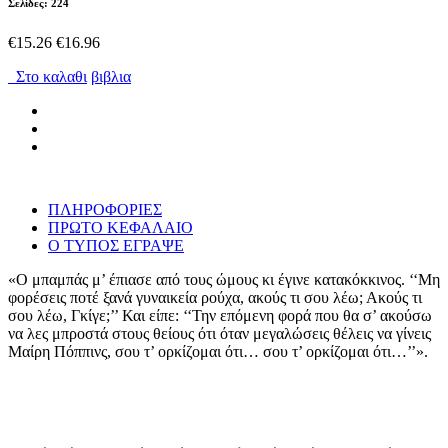
Σελίδες: 224
€15.26
€16.96
Στο καλαθι
βιβλια
ΠΛΗΡΟΦΟΡΙΕΣ
ΠΡΩΤΟ ΚΕΦΑΛΑΙΟ
Ο ΤΥΠΟΣ ΕΓΡΑΨΕ
«Ο μπαμπάς μ’ έπιασε από τους ώμους κι έγινε κατακόκκινος. ‘‘Μη
φορέσεις ποτέ ξανά γυναικεία ρούχα, ακούς τι σου λέω; Ακούς τι
σου λέω, Γκίγε;’’ Και είπε: ‘‘Την επόμενη φορά που θα σ’ ακούσω
να λες μπροστά στους θείους ότι όταν μεγαλώσεις θέλεις να γίνεις
Μαίρη Πόππινς, σου τ’ ορκίζομαι ότι… σου τ’ ορκίζομαι ότι…’’».