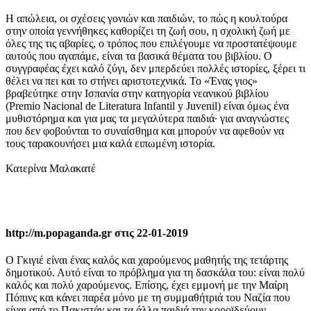
Η απώλεια, οι σχέσεις γονιών και παιδιών, το πώς η κουλτούρα
στην οποία γεννήθηκες καθορίζει τη ζωή σου, η σχολική ζωή με
όλες της τις αβαρίες, ο τρόπος που επιλέγουμε να προστατέψουμε
αυτούς που αγαπάμε, είναι τα βασικά θέματα του βιβλίου. Ο
συγγραφέας έχει καλό ζύγι, δεν μπερδεύει πολλές ιστορίες, ξέρει τι
θέλει να πει και το στήνει αριστοτεχνικά. Το «Ένας γιος»
βραβεύτηκε στην Ισπανία στην κατηγορία νεανικού βιβλίου
(Premio Nacional de Literatura Infantil y Juvenil) είναι όμως ένα
μυθιστόρημα και για μας τα μεγαλύτερα παιδιά∙ για αναγνώστες
που δεν φοβούνται το συναίσθημα και μπορούν να αφεθούν να
τους ταρακουνήσει μια καλά ειπωμένη ιστορία.
Κατερίνα Μαλακατέ
http://m.popaganda.gr στις 22-01-2019
Ο Γκιγιέ είναι ένας καλός και χαρούμενος μαθητής της τετάρτης
δημοτικού. Αυτό είναι το πρόβλημα για τη δασκάλα του: είναι πολύ
καλός και πολύ χαρούμενος. Επίσης, έχει εμμονή με την Μαίρη
Πόπινς και κάνει παρέα μόνο με τη συμμαθήτριά του Ναζία που
είναι από το Πακιστάν και τα άλλα παιδιά την κοροϊδεύουν.