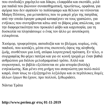
που συνδυάζει χαμόγελο και δάκρυ, ελαφράδα και σκοτάδι, μιλά
για παιδιά που βιώνουν συναισθηματική, πρωτίστως, ορφάνια, για
αγόρια που δεν αγαπούν το ποδόσφαιρο και θέλουν να ντύνονται
Μαίρη Πόππινς, για μετανάστες που το μακρύ χέρι της πατρίδας
από την οποία έφυγαν μακριά καταφέρνει να τους γραπώσει, για
ενήλικες που συντρίβονται κάτω από το βάρος μίας απώλειας, για
την διαφορετικότητα που προκαλεί φόβο και καχυποψία, για τη
δυσκολία να πλησιάσουμε ο ένας τον άλλο με ανυπόκριτη
ειλικρίνεια.
Χιούμορ, τρυφερότητα, αισιοδοξία και το βλέμμα, κυρίως, ενός
παιδιού, που κοιτάζει, μέσα στις σκοτεινές όψεις της αληθινής
ζωής, συνθέτουν μια λιτή, ατόφια λογοτεχνική πρόταση. Εν τέλει, ο
συγγραφέας θα φέρει πατέρα και γιο σε κοινή τροχιά με έναν βαθιά
ανθρώπινο μα διόλου μελοδραματικό τρόπο. Απλό και
συγκινητικό, το βιβλίο εξελίσσεται σε μία ιστορία (διπλής)
ενηλικίωσης. Και μένει στη μνήμη του αναγνώστη για πολύ-πολύ
καιρό, όταν ίσως το εξεζητημένο λεξιλόγιο και οι περίπλοκες δομές
άλλων έργων θα έχουν, προ πολλού, ξεθωριάσει.
Νάντια Τράτα
http://www.periou.gr στις 01-11-2019