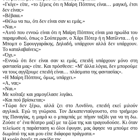
«Γκίγε» είπε, «το ξέρεις ότι η Μαίρη Πόππινς είναι… μαγική, έτσι
δεν είναι;»
«Βέβαια.»
«Θέλω να πω, ότι δεν είναι σαν κι εμάς.»
«Ναι.»
«Αυτό που εννοώ είναι ότι η Μαίρη Πόππινς είναι μια ηρωίδα του
παραμυθιού, όπως ο Σούπερμαν, ο Χάρι Πότερ ή η Ματίλντα… ή ο
Μπομπ ο Σφουγγαράκης. Δηλαδή, υπάρχουν αλλά δεν υπάρχουν.
Το καταλαβαίνεις;»
«Όχι.»
«Εννοώ ότι δεν είναι σαν κι εμάς, επειδή υπάρχουν μόνο στη
φαντασία μας» είπε. Και πρόσθεσε: «Μ’ άλλα λόγια, δεν μπορούμε
να τους αγγίξουμε επειδή είναι… πλάσματα της φαντασίας».
«Η Μαίρη Πόππινς, όμως, υπάρχει.»
«Α, ναι;»
«Ναι.»
Με κοίταξε και χαμογέλασε λιγάκι.
«Και πού βρίσκεται;»
«Τώρα δεν ξέρω, αλλά ζει στο Λονδίνο, επειδή εκεί μιλούν
αγγλικά. Εγώ τη γνώρισα. Τον Δεκαπενταύγουστο, στο τριήμερο
της Παναγίας, η μαμά κι ο μπαμπάς με πήγαν ταξίδι για να τη δω.
Ζούσε σ’ ένα θέατρο μαζί με τα ζώα της και τραγουδούσε. Κι όταν
τελείωσε η παράσταση κι όλοι έφυγαν, μας άφησε να μπούμε στο
δωμάτιό της και μου είπε διάφορα πράγματα.»
Η κυρία άγγιξε τη φακίδα της.