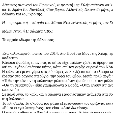
Λένε πως στα νερά του Ειρηνικού, στην ακτή της Χιλής απέναντι απ’
απ’ το λιμάνι του Ναντάκετ, στον βόρειο Ατλαντικό, δεκαπέντε μήνες π
φάλαινα και το μικρό της.
Η —πραγματική— ιστορία του Μότσα Ντικ ενέπνευσε, εν μέρει, τον Χέ
Μόμπι Ντικ, ή Η φάλαινα (1851
Το αρχαίο ιδίωμα της θάλασσας
Ένα καλοκαιρινό πρωινό του 2014, στο Πουέρτο Μοντ της Χιλής, εμφ
ασάλευτο.
Κάποιοι ψαράδες είπαν πως το κήτος είχε μάλλον χάσει το δρόμο του
απ’ το μεγάλο θαλάσσιο κήτος, κάτω απ’ τον γκρίζο ουρανό του Νότ
Η φάλαινα έμεινε γύρω στις δύο ώρες να λικνίζεται απ’ το ελαφρό κ
έδεσαν στο ραχιαίο πτερύγιο, την ουρά του ζώου. Μετά, πολύ αργά,
«Τι θα την κάνουν τη φάλαινα;» ρώτησα έναν ψαρά που με τον μάλλιν
«Θα τη σεβαστούν» είπε χαμηλόφωνα ο ψαράς. «Όταν βγουν στ’ ανοιχτ
ωκεανού.»
Σε πολύ λίγο, το καΐκι και η φάλαινα εξαφανίστηκαν ανάμεσα στα θ
στη θάλασσα.
Το πλησίασα. Τα σκούρα του μάτια εξερευνούσαν τον ορίζοντα, κα
«Είμαι κι εγώ λυπημένος» του είπα. «Από δω ­είσαι;»
Ο μικρός κάθισε στα βότσαλα πριν απαντήσει. Το ίδιο έκανα κι εγώ.