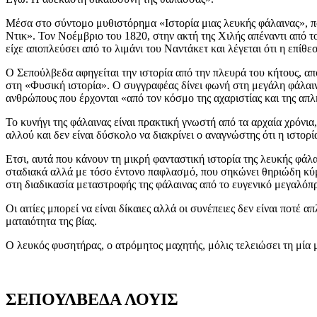
Μέσα στο σύντομο μυθιστόρημα «Ιστορία μιας λευκής φάλαινας», πο
Ντικ». Τον Νοέμβριο του 1820, στην ακτή της Χιλής απέναντι από τ
είχε αποπλεύσει από το λιμάνι του Ναντάκετ και λέγεται ότι η επίθ
Ο Σεπούλβεδα αφηγείται την ιστορία από την πλευρά του κήτους, α
στη «Φυσική ιστορία». Ο συγγραφέας δίνει φωνή στη μεγάλη φάλαιν
ανθρώπους που έρχονται «από τον κόσμο της αχαριστίας και της απλ
Το κυνήγι της φάλαινας είναι πρακτική γνωστή από τα αρχαία χρόνια
αλλού και δεν είναι δύσκολο να διακρίνει ο αναγνώστης ότι η ιστορί
Ετσι, αυτά που κάνουν τη μικρή φανταστική ιστορία της λευκής φά
σταδιακά αλλά με τόσο έντονο παφλασμό, που σηκώνει θηριώδη κύ
στη διαδικασία μεταστροφής της φάλαινας από το ευγενικό μεγαλόπ
Οι αιτίες μπορεί να είναι δίκαιες αλλά οι συνέπειες δεν είναι ποτέ
ματαιότητα της βίας.
Ο λευκός φυσητήρας, ο ατρόμητος μαχητής, μόλις τελειώσει τη μία μά
ΣΕΠΟΥΛΒΕΔΑ ΛΟΥΙΣ