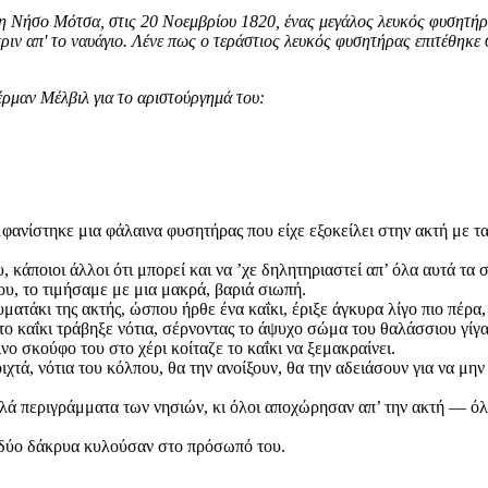
 τη Νήσο Μότσα, στις 20 Νοεμβρίου 1820, ένας μεγάλος λευκός φυσητήρα
ριν απ' το ναυάγιο.
Λένε πως ο τεράστιος λευκός φυσητήρας επιτέθηκε σ
ρμαν Μέλβιλ για το αριστούργημά του:
ανίστηκε μια φάλαινα φυσητήρας που είχε εξοκείλει στην ακτή με τα
, κάποιοι άλλοι ότι μπορεί και να ’χε δηλητηριαστεί απ’ όλα αυτά τα 
ου, το τιμήσαμε με μια μακρά, βαριά σιωπή.
υματάκι της ακτής, ώσπου ήρθε ένα καΐκι, έριξε άγκυρα λίγο πιο πέρα
 το καΐκι τράβηξε νότια, σέρνοντας το άψυχο σώμα του θαλάσσιου γίγα
ο σκούφο του στο χέρι κοίταζε το καΐκι να ξεμακραίνει.
ά, νότια του κόλπου, θα την ανοίξουν, θα την αδειάσουν για να μην 
ολά περιγράμματα των νησιών, κι όλοι αποχώρησαν απ’ την ακτή — όλ
ι δύο δάκρυα κυλούσαν στο πρόσωπό του.