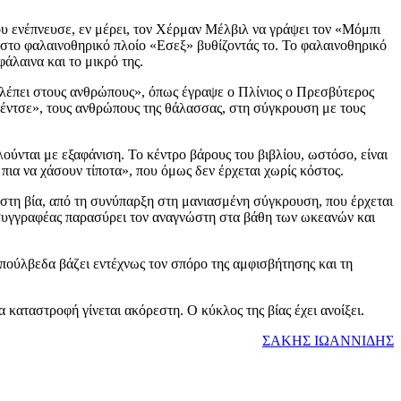
ου ενέπνευσε, εν μέρει, τον Χέρμαν Μέλβιλ να γράψει τον «Μόμπι
 στο φαλαινοθηρικό πλοίο «Εσεξ» βυθίζοντάς το. Το φαλαινοθηρικό
άλαινα και το μικρό της.
 βλέπει στους ανθρώπους», όπως έγραψε ο Πλίνιος ο Πρεσβύτερος
κέντσε», τους ανθρώπους της θάλασσας, στη σύγκρουση με τους
λούνται με εξαφάνιση. Το κέντρο βάρους του βιβλίου, ωστόσο, είναι
 πια να χάσουν τίποτα», που όμως δεν έρχεται χωρίς κόστος.
 στη βία, από τη συνύπαρξη στη μανιασμένη σύγκρουση, που έρχεται
συγγραφέας παρασύρει τον αναγνώστη στα βάθη των ωκεανών και
 Σεπούλβεδα βάζει εντέχνως τον σπόρο της αμφισβήτησης και τη
α καταστροφή γίνεται ακόρεστη. Ο κύκλος της βίας έχει ανοίξει.
ΣΑΚΗΣ ΙΩΑΝΝΙΔΗΣ