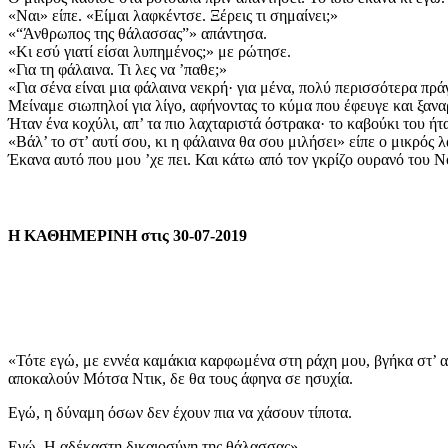
«Ναι» είπε. «Είμαι λαφκέντσε. Ξέρεις τι σημαίνει;»
«“Άνθρωπος της θάλασσας”» απάντησα.
«Κι εσύ γιατί είσαι λυπημένος;» με ρώτησε.
«Για τη φάλαινα. Τι λες να ’παθε;»
«Για σένα είναι μια φάλαινα νεκρή· για μένα, πολύ περισσότερα πράγ
Mείναμε σιωπηλοί για λίγο, αφήνοντας το κύμα που έφευγε και ξανα
Ήταν ένα κοχύλι, απ’ τα πιο λαχταριστά όστρακα· το καβούκι του ήτ
«Βάλ’ το στ’ αυτί σου, κι η φάλαινα θα σου μιλήσει» είπε ο μικρός 
Έκανα αυτό που μου ’χε πει. Και κάτω από τον γκρίζο ουρανό του Ν
Η ΚΑΘΗΜΕΡΙΝΗ στις 30-07-2019
«Τότε εγώ, με εννέα καμάκια καρφωμένα στη ράχη μου, βγήκα στ’ α
αποκαλούν Μότσα Ντικ, δε θα τους άφηνα σε ησυχία.
Εγώ, η δύναμη όσων δεν έχουν πια να χάσουν τίποτα.
Εγώ. Η αδέκαστη δικαιοσύνη της θάλασσας».