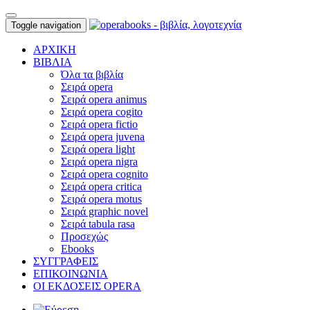
Toggle navigation
ΑΡΧΙΚΗ
ΒΙΒΛΙΑ
Όλα τα βιβλία
Σειρά opera
Σειρά opera animus
Σειρά opera cogito
Σειρά opera fictio
Σειρά opera juvena
Σειρά opera light
Σειρά opera nigra
Σειρά opera cognito
Σειρά opera critica
Σειρά opera motus
Σειρά graphic novel
Σειρά tabula rasa
Προσεχώς
Ebooks
ΣΥΓΓΡΑΦΕΙΣ
ΕΠΙΚΟΙΝΩΝΙΑ
ΟΙ ΕΚΔΟΣΕΙΣ OPERA