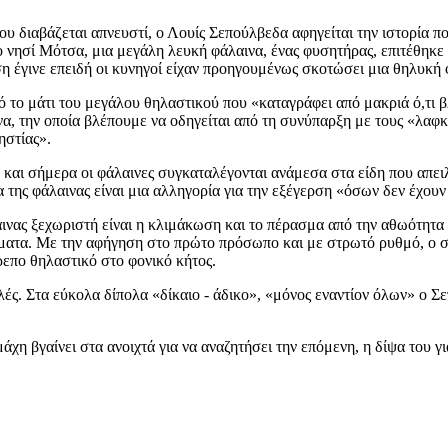
υ διαβάζεται απνευστί, ο Λουίς Σεπούλβεδα αφηγείται την ιστορία π
ο νησί Μότσα, μια μεγάλη λευκή φάλαινα, ένας φυσητήρας, επιτέθηκε
εση έγινε επειδή οι κυνηγοί είχαν προηγουμένως σκοτώσει μια θηλυκή φ
πό το μάτι του μεγάλου θηλαστικού που «καταγράφει από μακριά ό,τι
α, την οποία βλέπουμε να οδηγείται από τη συνύπαρξη με τους «λαφ
ηστίας».
, και σήμερα οι φάλαινες συγκαταλέγονται ανάμεσα στα είδη που απει
α της φάλαινας είναι μια αλληγορία για την εξέγερση «όσων δεν έχουν
λαινας ξεχωριστή είναι η κλιμάκωση και το πέρασμα από την αθωότητα
ματα. Με την αφήγηση στο πρώτο πρόσωπο και με στρωτό ρυθμό, ο 
ρεπο θηλαστικό στο φονικό κήτος.
 απλές. Στα εύκολα δίπολα «δίκαιο - άδικο», «μόνος εναντίον όλων» ο
χη βγαίνει στα ανοιχτά για να αναζητήσει την επόμενη, η δίψα του γι