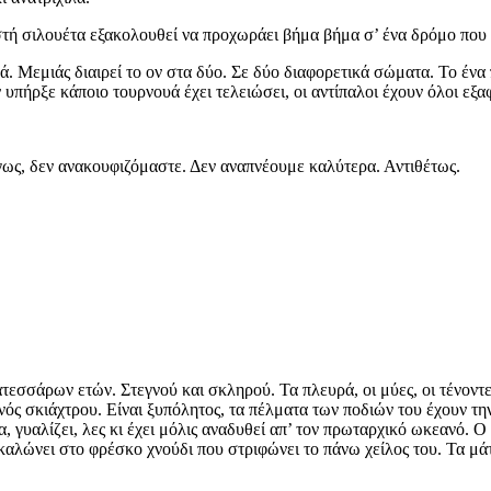
αστή σιλουέτα εξακολουθεί να προχωράει βήμα βήμα σ’ ένα δρόμο που 
ά. Μεμιάς διαιρεί το ον στα δύο. Σε δύο διαφορετικά σώματα. Το ένα
ήρξε κάποιο τουρνουά έχει τελειώσει, οι αντίπαλοι έχουν όλοι εξαφα
ργως, δεν ανακουφιζόμαστε. Δεν αναπνέουμε καλύτερα. Αντιθέτως.
τεσσάρων ετών. Στεγνού και σκληρού. Τα πλευρά, οι μύες, οι τένοντ
ς σκιάχτρου. Είναι ξυπόλητος, τα πέλματα των ποδιών του έχουν την
γυαλίζει, λες κι έχει μόλις αναδυθεί απ’ τον πρωταρχικό ωκεανό. Ο ι
ώνει στο φρέσκο χνούδι που στριφώνει το πάνω χείλος του. Τα μάτια