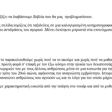
αξίζει να διαβάσουμε.Βιβλία που θα μας προβληματίσουν.
 σελίδα,νομίζεις ότι ταξιδεύεις σε μια καλογυρισμένη κινηματογραφι
ς οι αντιδράσεις του αγοριού .Μένει έκπληκτο μπροστά στα επιτεύγμα
 το παρακολουθούμε χωρίς ποτέ να το ακούμε και χωρίς ποτέ να μαθαί
ια πρώτη φορά σ' επαφή με τον έξω κόσμο στην ηλικία των δεκατεσσ
νωριμιών του με τους άλλους ανθρώπους μέσα σε μια κοινωνία για την 
ο τρίτο του 20ού αιώνα, αφήνοντας τον αναγνώστη εμβρόντητο. Ιστορ
ανατώνει ανθρώπους που αγνοούν ως και το λόγο για τον οποίο μάχον
 με χαρακτηριστική ευκολία από την ποίηση στο νουάρ και από το μυθ