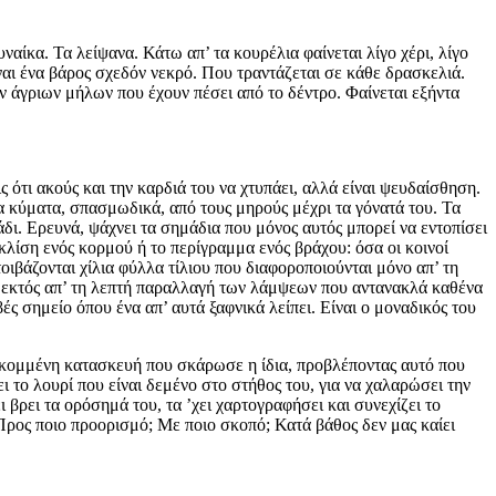
ναίκα. Τα λείψανα. Κάτω απ’ τα κουρέλια φαίνεται λίγο χέρι, λίγο
ίναι ένα βάρος σχεδόν νεκρό. Που τραντάζεται σε κάθε δρασκελιά.
ν άγριων μήλων που έχουν πέσει από το δέντρο. Φαίνεται εξήντα
ς ότι ακούς και την καρδιά του να χτυπάει, αλλά είναι ψευδαίσθηση.
α κύματα, σπασμωδικά, από τους μηρούς μέχρι τα γόνατά του. Τα
δι. Ερευνά, ψάχνει τα σημάδια που μόνος αυτός μπορεί να εντοπίσει
κλίση ενός κορμού ή το περίγραμμα ενός βράχου: όσα οι κοινοί
οιβάζονται χίλια φύλλα τίλιου που διαφοροποιούνται μόνο απ’ τη
, εκτός απ’ τη λεπτή παραλλαγή των λάμψεων που αντανακλά καθένα
ές σημείο όπου ένα απ’ αυτά ξαφνικά λείπει. Είναι ο μοναδικός του
τροκομμένη κατασκευή που σκάρωσε η ίδια, προβλέποντας αυτό που
ει το λουρί που είναι δεμένο στο στήθος του, για να χαλαρώσει την
 βρει τα ορόσημά του, τα ’χει χαρτογραφήσει και συνεχίζει το
 Προς ποιο προορισμό; Με ποιο σκοπό; Κατά βάθος δεν μας καίει