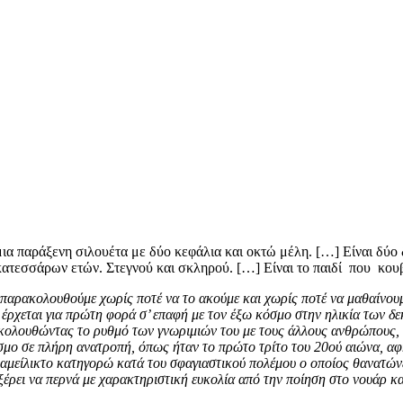
μια παράξενη σιλουέτα με δύο κεφάλια και οκτώ μέλη. […] Είναι δύο
κατεσσάρων ετών. Στεγνού και σκληρού. […] Είναι το παιδί που κουβ
το παρακολουθούμε χωρίς ποτέ να το ακούμε και χωρίς ποτέ να μαθαίνουμ
 έρχεται για πρώτη φορά σ’ επαφή με τον έξω κόσμο στην ηλικία των 
 ακολουθώντας το ρυθμό των γνωριμιών του με τους άλλους ανθρώπους, μ
 κόσμο σε πλήρη ανατροπή, όπως ήταν το πρώτο τρίτο του 20ού αιώνα, 
 αμείλικτο κατηγορώ κατά του σφαγιαστικού πολέμου ο οποίος θανατώνε
 ξέρει να περνά με χαρακτηριστική ευκολία από την ποίηση στο νουάρ κ