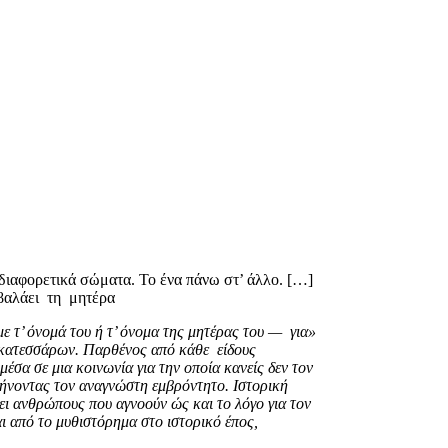
 διαφορετικά σώματα. Το ένα πάνω στ’ άλλο. […]
αλάει τη μητέρα..
ε τ’ όνομά του ή τ’ όνομα της μητέρας του — για
δεκατεσσάρων. Παρθένος από κάθε είδους
έσα σε μια κοινωνία για την οποία κανείς δεν τον
αφήνοντας τον αναγνώστη εμβρόντητο. Ιστορική
ι ανθρώπους που αγνοούν ώς και το λόγο για τον
αι από το μυθιστόρημα στο ιστορικό έπος,