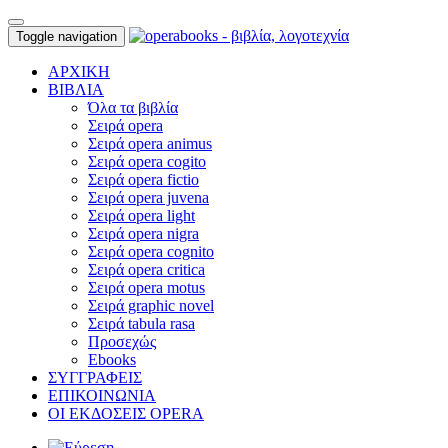
Toggle navigation
ΑΡΧΙΚΗ
ΒΙΒΛΙΑ
Όλα τα βιβλία
Σειρά opera
Σειρά opera animus
Σειρά opera cogito
Σειρά opera fictio
Σειρά opera juvena
Σειρά opera light
Σειρά opera nigra
Σειρά opera cognito
Σειρά opera critica
Σειρά opera motus
Σειρά graphic novel
Σειρά tabula rasa
Προσεχώς
Ebooks
ΣΥΓΓΡΑΦΕΙΣ
ΕΠΙΚΟΙΝΩΝΙΑ
ΟΙ ΕΚΔΟΣΕΙΣ OPERA