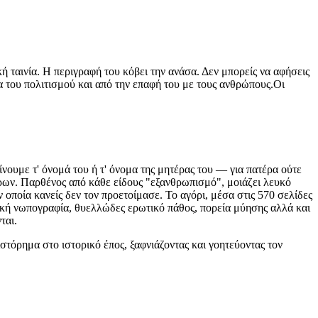
κή ταινία. Η περιγραφή του κόβει την ανάσα. Δεν μπορείς να αφήσεις
τα του πολιτισμού και από την επαφή του με τους ανθρώπους.Οι
νουμε τ' όνομά του ή τ' όνομα της μητέρας του — για πατέρα ούτε
άρων. Παρθένος από κάθε είδους "εξανθρωπισμό", μοιάζει λευκό
οποία κανείς δεν τον προετοίμασε. Το αγόρι, μέσα στις 570 σελίδες
ική νωπογραφία, θυελλώδες ερωτικό πάθος, πορεία μύησης αλλά και
ται.
ιστόρημα στο ιστορικό έπος, ξαφνιάζοντας και γοητεύοντας τον