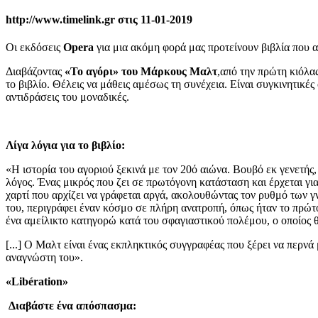
http://www.timelink.gr στις 11-01-2019
Οι εκδόσεις
Opera
για μια ακόμη φορά μας προτείνουν βιβλία που 
Διαβάζοντας
«Το αγόρι» του Μάρκους Μαλτ
,από την πρώτη κιόλας
το βιβλίο. Θέλεις να μάθεις αμέσως τη συνέχεια. Είναι συγκινητικέ
αντιδράσεις του μοναδικές.
Λίγα λόγια για το βιβλίο:
«Η ιστορία του αγοριού ξεκινά με τον 20ό αιώνα. Βουβό εκ γενετής,
λόγος. Ένας μικρός που ζει σε πρωτόγονη κατάσταση και έρχεται γ
χαρτί που αρχίζει να γράφεται αργά, ακολουθώντας τον ρυθμό των γ
του, περιγράφει έναν κόσμο σε πλήρη ανατροπή, όπως ήταν το πρώτ
ένα αμείλικτο κατηγορώ κατά του σφαγιαστικού πολέμου, ο οποίος θ
[...] Ο Μαλτ είναι ένας εκπληκτικός συγγραφέας που ξέρει να περνά
αναγνώστη του».
«Libération»
Διαβάστε ένα απόσπασμα: