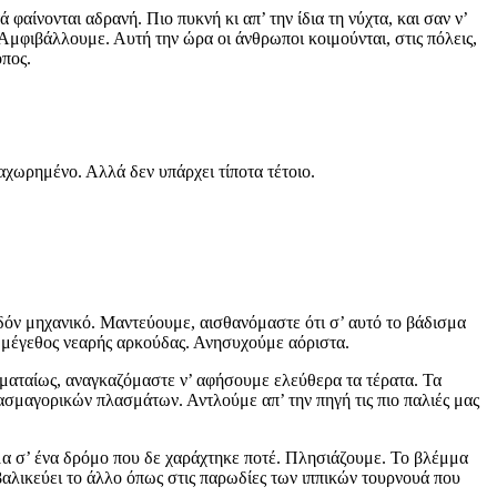
φαίνονται αδρανή. Πιο πυκνή κι απ’ την ίδια τη νύχτα, και σαν ν’
μφιβάλλουμε. Αυτή την ώρα οι άνθρωποι κοιμούνται, στις πόλεις,
οπος.
χωρημένο. Αλλά δεν υπάρχει τίποτα τέτοιο.
όν μηχανικό. Μαντεύουμε, αισθανόμαστε ότι σ’ αυτό το βάδισμα
 μέγεθος νεαρής αρκούδας. Ανησυχούμε αόριστα.
 ματαίως, αναγκαζόμαστε ν’ αφήσουμε ελεύθερα τα τέρατα. Τα
ασμαγορικών πλασμάτων. Αντλούμε απ’ την πηγή τις πιο παλιές μας
ήμα σ’ ένα δρόμο που δε χαράχτηκε ποτέ. Πλησιάζουμε. Το βλέμμα
αβαλικεύει το άλλο όπως στις παρωδίες των ιππικών τουρνουά που