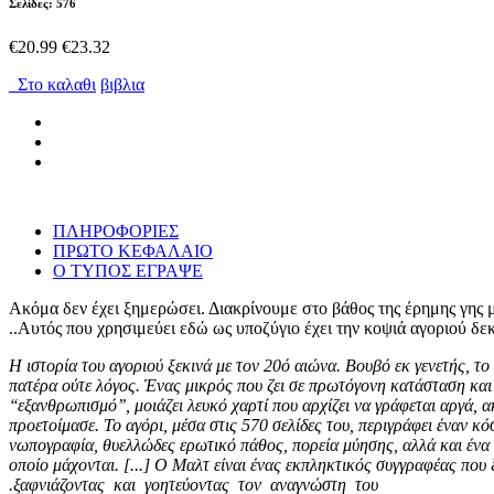
Σελίδες: 576
€20.99
€23.32
Στο καλαθι
βιβλια
ΠΛΗΡΟΦΟΡΙΕΣ
ΠΡΩΤΟ ΚΕΦΑΛΑΙΟ
Ο ΤΥΠΟΣ ΕΓΡΑΨΕ
Ακόμα δεν έχει ξημερώσει. Διακρίνουμε στο βάθος της έρημης γης 
Αυτός που χρησιμεύει εδώ ως υποζύγιο έχει την κοψιά αγοριού δε
«Η ιστορία του αγοριού ξεκινά με τον 20ό αιώνα. Βουβό εκ γενετής, 
πατέρα ούτε λόγος. Ένας μικρός που ζει σε πρωτόγονη κατάσταση και
‘‘εξανθρωπισμό’’, μοιάζει λευκό χαρτί που αρχίζει να γράφεται αργά,
προετοίμασε. Το αγόρι, μέσα στις 570 σελίδες του, περιγράφει έναν
νωπογραφία, θυελλώδες ερωτικό πάθος, πορεία μύησης, αλλά και ένα
οποίο μάχονται. [...] Ο Μαλτ είναι ένας εκπληκτικός συγγραφέας που
ξαφνιάζοντας και γοητεύοντας τον αναγνώστη του.