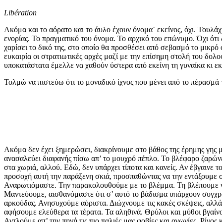
Libération
Ακόμα και το αόρατο και το άυλο έχουν όνομα˙ εκείνος, όχι. Τουλά
ενορίας. Το πραγματικό του όνομα. Το αρχικό του επώνυμο. Όχι ότι 
χαρίσει το δικό της, στο οποίο θα προσθέσει από σεβασμό το μικρ
ευκαιρία οι στρατιωτικές αρχές μαζί με την επίσημη στολή του δολο
υποκατάστατα έμελλε να χαθούν ύστερα από εκείνη τη γυναίκα κι εκ
Τολμώ να πιστεύω ότι το μοναδικό ίχνος που μένει από το πέρασμά 
Ακόμα δεν έχει ξημερώσει, διακρίνουμε στο βάθος της έρημης γης μι
ανασαλεύει διαφανής πίσω απ’ το μουχρό πέπλο. Το βλέφαρο ζαρώνε
στα χωριά, αλλού. Εδώ, δεν υπάρχει τίποτα και κανείς. Αν έβγαινε 
προσοχή αυτή την παράξενη σκιά, προσπαθώντας να την εντάξουμε σε
Αναρωτιόμαστε. Την παρακολουθούμε με το βλέμμα. Τη βλέπουμε ν
Μαντεύουμε, αισθανόμαστε ότι σ’ αυτό το βάδισμα υπάρχουν συγχρ
αρκούδας. Ανησυχούμε αόριστα. Διώχνουμε τις κακές σκέψεις, αλλά
αφήσουμε ελεύθερα τα τέρατα. Τα αληθινά. Θρύλοι και μύθοι βγαί
Αντλούμε απ’ την πηγή τις πιο παλιές μας φοβίες και αγωνίες. Ρίγος κ