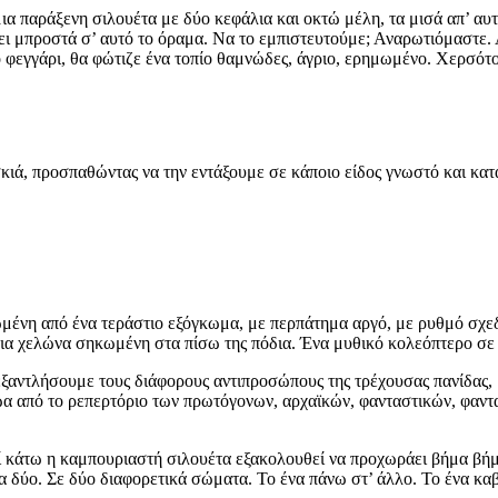
α παράξενη σιλουέτα με δύο κεφάλια και οκτώ μέλη, τα μισά απ’ αυτά 
ι μπροστά σ’ αυτό το όραμα. Να το εμπιστευτούμε; Αναρωτιόμαστε. Α
το φεγγάρι, θα φώτιζε ένα τοπίο θαμνώδες, άγριο, ερημωμένο. Χερσότ
ιά, προσπαθώντας να την εντάξουμε σε κάποιο είδος γνωστό και κατα
ένη από ένα τεράστιο εξόγκωμα, με περπάτημα αργό, με ρυθμό σχεδ
τια χελώνα σηκωμένη στα πίσω της πόδια. Ένα μυθικό κολεόπτερο σε
ύ εξαντλήσουμε τους διάφορους αντιπροσώπους της τρέχουσας πανίδας,
ώα από το ρεπερτόριο των πρωτόγονων, αρχαϊκών, φανταστικών, φαντ
εκεί κάτω η καμπουριαστή σιλουέτα εξακολουθεί να προχωράει βήμα β
στα δύο. Σε δύο διαφορετικά σώματα. Το ένα πάνω στ’ άλλο. Το ένα κ