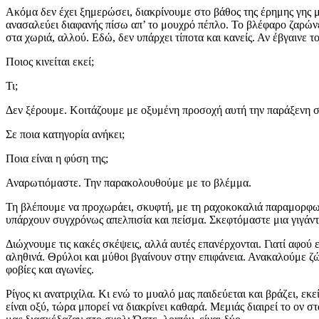
Ακόμα δεν έχει ξημερώσει, διακρίνουμε στο βάθος της έρημης γης μι
ανασαλεύει διαφανής πίσω απ’ το μουχρό πέπλο. Το βλέφαρο ζαρώνε
στα χωριά, αλλού. Εδώ, δεν υπάρχει τίποτα και κανείς. Αν έβγαινε 
Ποιος κινείται εκεί;
Τι;
Δεν ξέρουμε. Κοιτάζουμε με οξυμένη προσοχή αυτή την παράξενη σκ
Σε ποια κατηγορία ανήκει;
Ποια είναι η φύση της;
Αναρωτιόμαστε. Την παρακολουθούμε με το βλέμμα.
Τη βλέπουμε να προχωράει, σκυφτή, με τη ραχοκοκαλιά παραμορφωμ
υπάρχουν συγχρόνως απελπισία και πείσμα. Σκεφτόμαστε μια γιγάν
Διώχνουμε τις κακές σκέψεις, αλλά αυτές επανέρχονται. Γιατί αφο
αληθινά. Θρύλοι και μύθοι βγαίνουν στην επιφάνεια. Ανακαλούμε ζ
φοβίες και αγωνίες.
Ρίγος κι ανατριχίλα. Κι ενώ το μυαλό μας παιδεύεται και βράζει, 
είναι οξύ, τώρα μπορεί να διακρίνει καθαρά. Μεμιάς διαιρεί το ον 