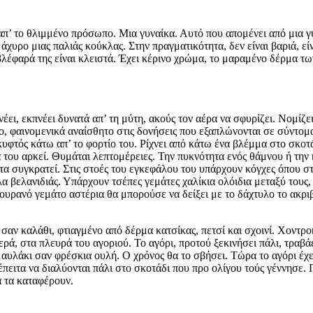
 απ’ το θλιμμένο πρόσωπο. Μια γυναίκα. Αυτό που απομένει από μια γυ
 άχυρο μιας παλιάς κούκλας. Στην πραγματικότητα, δεν είναι βαριά, ε
λέφαρά της είναι κλειστά. Έχει κέρινο χρώμα, το μαραμένο δέρμα τω
έει, εκπνέει δυνατά απ’ τη μύτη, ακούς τον αέρα να σφυρίζει. Νομίζει
ο, φαινομενικά αναίσθητο στις δονήσεις που εξαπλώνονται σε σύντομ
κυφτός κάτω απ’ το φορτίο του. Ρίχνει από κάτω ένα βλέμμα στο σκοτά
του αρκεί. Θυμάται λεπτομέρειες. Την πυκνότητα ενός θάμνου ή την 
 τα συγκρατεί. Στις στοές του εγκεφάλου του υπάρχουν κόγχες όπου στ
α βελανιδιάς. Υπάρχουν τσέπες γεμάτες χαλίκια ολόιδια μεταξύ τους
 ουρανό γεμάτο αστέρια θα μπορούσε να δείξει με το δάχτυλο το ακριβ
ι σαν καλάθι, φτιαγμένο από δέρμα κατσίκας, πετσί και σχοινί. Χον
ερά, στα πλευρά του αγοριού. Το αγόρι, προτού ξεκινήσει πάλι, τραβά
 αυλάκι σαν φρέσκια ουλή. Ο χρόνος θα το σβήσει. Τώρα το αγόρι έχει
πειτα να διαλύονται πάλι στο σκοτάδι που προ ολίγου τούς γέννησε.
α τα καταφέρουν.