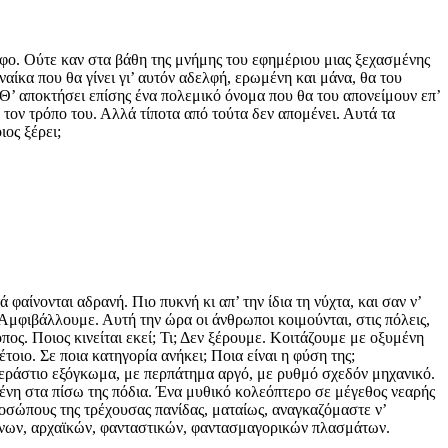
αφο. Ούτε καν στα βάθη της μνήμης του εφημέριου μιας ξεχασμένης
ναίκα που θα γίνει γι’ αυτόν αδελφή, ερωμένη και μάνα, θα του
Θ’ αποκτήσει επίσης ένα πολεμικό όνομα που θα του απονείμουν επ’
ε τον τρόπο του. Αλλά τίποτα από τούτα δεν απoμένει. Αυτά τα
ος ξέρει;
φαίνονται αδρανή. Πιο πυκνή κι απ’ την ίδια τη νύχτα, και σαν ν’
μφιβάλλουμε. Αυτή την ώρα οι άνθρωποι κοιμούνται, στις πόλεις,
πος. Ποιος κινείται εκεί; Τι; Δεν ξέρουμε. Κοιτάζουμε με οξυμένη
οιο. Σε ποια κατηγορία ανήκει; Ποια είναι η φύση της;
ράστιο εξόγκωμα, με περπάτημα αργό, με ρυθμό σχεδόν μηχανικό.
ένη στα πίσω της πόδια. Ένα μυθικό κολεόπτερο σε μέγεθος νεαρής
ροσώπους της τρέχουσας πανίδας, ματαίως, αναγκαζόμαστε ν’
γονων, αρχαϊκών, φανταστικών, φαντασμαγορικών πλασμάτων.