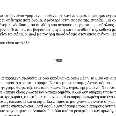
χιστον δεν είναι γραμμένο πουθενά, σε κανένα αρχείο ή επίσημο έγγρ
δεν απέκτησε ποτέ όνομα. Αργότερα, στην πορεία της ιστορίας, μια γυ
ό όνομα ενός διάσημου συνθέτη που αγαπούσε περισσότερο απ’ όλους. 
φόνου. Έτσι, θα τον βαφτίσουν η αγάπη και το αντίθετό της, καθένα μ
είνο τον πόλεμο, μαζί με τον ήδη παλιό κόσμο στον οποίο ανήκαν. Ποι
του είναι αυτό εδώ.
1908
α παράξενη σιλουέτα με δύο κεφάλια και οκτώ μέλη, τα μισά απ’ αυτά 
ι μπροστά σ’ αυτό το όραμα. Να το εμπιστευτούμε; Αναρωτιόμαστε. Α
το φεγγάρι, θα φώτιζε ένα τοπίο θαμνώδες, άγριο, ερημωμένο. Χερσότο
 κάποιο είδος γνωστό και καταχωρημένο. Αλλά δεν υπάρχει τίποτα τέτ
α προχωράει, σκυφτή, με τη ραχοκοκαλιά παραμορφωμένη από ένα τε
όνως απελπισία και πείσμα. Σκεφτόμαστε μια γιγάντια χελώνα σηκωμ
 αυτές επανέρχονται. Γιατί αφού εξαντλήσουμε τους διάφορους αντιπ
νουν στην επιφάνεια. Ανακαλούμε ζώα από το ρεπερτόριο των πρωτό
ι ανατριχίλα.