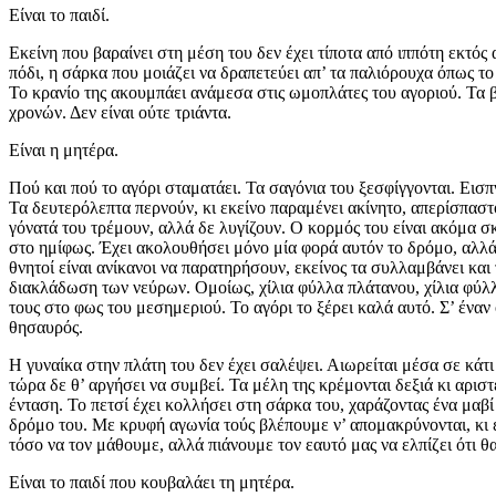
Είναι το παιδί.
Εκείνη που βαραίνει στη μέση του δεν έχει τίποτα από ιππότη εκτός
πόδι, η σάρκα που μοιάζει να δραπετεύει απ’ τα παλιόρουχα όπως το
Το κρανίο της ακουμπάει ανάμεσα στις ωμοπλάτες του αγοριού. Τα β
χρονών. Δεν είναι ούτε τριάντα.
Είναι η μητέρα.
Πού και πού το αγόρι σταματάει. Τα σαγόνια του ξεσφίγγονται. Εισπν
Τα δευτερόλεπτα περνούν, κι εκείνο παραμένει ακίνητο, απερίσπαστ
γόνατά του τρέμουν, αλλά δε λυγίζουν. Ο κορμός του είναι ακόμα σ
στο ημίφως. Έχει ακολουθήσει μόνο μία φορά αυτόν το δρόμο, αλλά 
θνητοί είναι ανίκανοι να παρατηρήσουν, εκείνος τα συλλαμβάνει και
διακλάδωση των νεύρων. Ομοίως, χίλια φύλλα πλάτανου, χίλια φύλλ
τους στο φως του μεσημεριού. Το αγόρι το ξέρει καλά αυτό. Σ’ έναν
θησαυρός.
Η γυναίκα στην πλάτη του δεν έχει σαλέψει. Αιωρείται μέσα σε κάτ
τώρα δε θ’ αργήσει να συμβεί. Τα μέλη της κρέμονται δεξιά κι αριστ
ένταση. Το πετσί έχει κολλήσει στη σάρκα του, χαράζοντας ένα μαβί
δρόμο του. Με κρυφή αγωνία τούς βλέπουμε ν’ απομακρύνονται, κι έ
τόσο να τον μάθουμε, αλλά πιάνουμε τον εαυτό μας να ελπίζει ότι θ
Είναι το παιδί που κουβαλάει τη μητέρα.