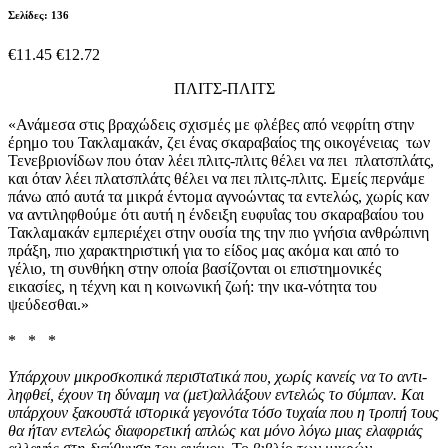
Σελίδες: 136
€11.45
€12.72
ΠΛΙΤΣ-ΠΛΙΤΣ
«Ανάμεσα στις βραχώδεις σχισμές με φλέβες από νεφρίτη στην
έρημο του Τακλαμακάν, ζει ένας σκαραβαίος της οικογένειας των
Τενεβριονίδων που όταν λέει πλιτς-πλιτς θέλει να πει πλατσπλάτς,
και όταν λέει πλατσπλάτς θέλει να πει πλιτς-πλιτς. Εμείς περνάμε
πάνω από αυτά τα μικρά έντομα αγνοώντας τα εντελώς, χωρίς καν
να αντιληφθούμε ότι αυτή η ένδειξη ευφυΐας του σκαραβαίου του
Τακλαμακάν εμπεριέχει στην ουσία της την πιο γνήσια ανθρώπινη
πράξη, πιο χαρακτηριστική για το είδος μας ακόμα και από το
γέλιο, τη συνθήκη στην οποία βασίζονται οι επιστημονικές
εικασίες, η τέχνη και η κοινωνική ζωή: την ικα-νότητα του
ψεύδεσθαι.»
* * *
Υπάρχουν μικροσκοπικά περιστατικά που, χωρίς κανείς να το αντι-
ληφθεί, έχουν τη δύναμη να (μετ)αλλάξουν εντελώς το σύμπαν. Και
υπάρχουν ξακουστά ιστορικά γεγονότα τόσο τυχαία που η τροπή τους
θα ήταν εντελώς διαφορετική απλώς και μόνο λόγω μιας ελαφριάς