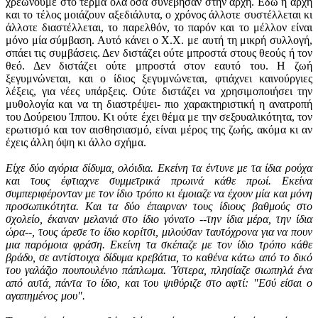
χρεώνουμε στο τέρμα όλα όσα συνέβησαν στην αρχή. Εδώ η αρχή
και το τέλος μοιάζουν αξεδιάλυτα, ο χρόνος άλλοτε συστέλλεται κι
άλλοτε διαστέλλεται, το παρελθόν, το παρόν και το μέλλον είναι
μόνο μία σύμβαση. Αυτό κάνει ο Χ.Χ. με αυτή τη μικρή συλλογή,
σπάει τις συμβάσεις. Δεν διστάζει ούτε μπροστά στους θεούς ή τον
θεό. Δεν διστάζει ούτε μπροστά στον εαυτό του. Η ζωή
ξεγυμνώνεται, και ο ίδιος ξεγυμνώνεται, φτιάχνει καινούργιες
λέξεις, για νέες υπάρξεις. Ούτε διστάζει να χρησιμοποιήσει την
μυθολογία και να τη διαστρέψει- πιο χαρακτηριστική η ανατροπή
του Δούρειου Ίππου. Κι ούτε έχει θέμα με την σεξουαλικότητα, τον
ερωτισμό και τον αισθησιασμό, είναι μέρος της ζωής, ακόμα κι αν
έχεις άλλη όψη κι άλλο σχήμα.
Είχε δύο αγόρια δίδυμα, ολόιδια. Εκείνη τα έντυνε με τα ίδια ρούχα
και τους έφτιαχνε συμμετρικά πρωινά κάθε πρωί. Εκείνα
συμπεριφέρονταν με τον ίδιο τρόπο κι έμοιαζε να έχουν μία και μόνη
προσωπικότητα. Και τα δύο έπαιρναν τους ίδιους βαθμούς στο
σχολείο, έκαναν μελανιά στο ίδιο γόνατο --την ίδια μέρα, την ίδια
ώρα--, τους άρεσε το ίδιο κορίτσι, μιλούσαν ταυτόχρονα για να πουν
μια παρόμοια φράση. Εκείνη τα σκέπαζε με τον ίδιο τρόπο κάθε
βράδυ, σε αντίστοιχα δίδυμα κρεβάτια, το καθένα κάτω από το δικό
του γαλάζιο πουπουλένιο πάπλωμα. Ύστερα, πλησίαζε σιωπηλά ένα
από αυτά, πάντα το ίδιο, και του ψιθύριζε στο αφτί: "Εσύ είσαι ο
αγαπημένος μου".