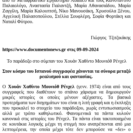
από το Μεταφραστικό Εργαστήριο Abanico και τους Κωνσταντίνο
Παλαιολόγο, Αναστασία Γιαλαντζή, Μαρία Αθανασιάδου, Μαρία
Ζαγγίλη, Μαρία Καλουπτσή, Νίκο Μανουσάκη, Χρυσούλα Ξένου,
Αγγελική Παλασοπούλου, Στέλλα Σουφλέρη, Σοφία Φορτάκη και
Ναταλί Φύτρου.
Γιώργος Τζιτζικάκης
https://www.documentonews.gr στις 09-09-2024
Το παράδοξο στο σύμπαν του Χουάν Χαθίντο Μουνιόθ Ρένχελ
Στον κόσμο του Ισπανού συγγραφέα χάνονται τα σύνορα μεταξύ
ρεαλισμού και φαντασίας.
Ο
Χουάν Χαθίντο Μουνιόθ Ρένχελ
(γενν. 1974) είναι από τους
συγγραφείς που διαθέτουν το σπάνιο χάρισμα να δημιουργούν
μικρές ιστορίες οι οποίες μένουν αξέχαστες. Τα βασικά
προτερήματα των διηγημάτων του είναι η λιτή γραφή και η έκπληξη
που προκαλεί το στοιχείο του παράδοξου, χωρίς εντυπωσιασμούς
αλλά με τρόπο καθηλωτικό. Φαινομενικά τα πάντα κυλούν
κανονικά στις ιστορίες του Ρένχελ. Τα πάντα είναι τακτοποιημένα
σε κουτάκια λογικής μέχρι τη στιγμή που ανατρέπονται από μια
λεπτομέρεια, την οποία μέχρι τότε δεν μπορούσε να «δει» ο