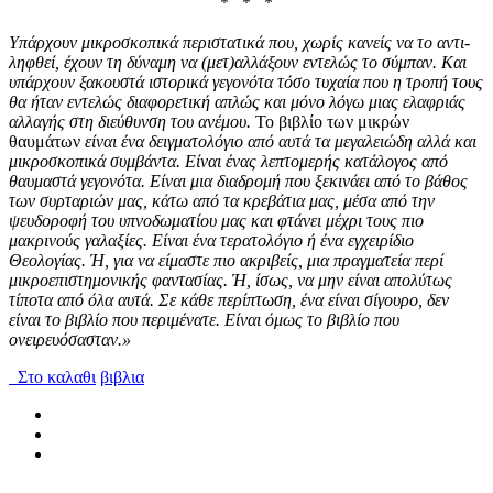
* * *
Υπάρχουν μικροσκοπικά περιστατικά που, χωρίς κανείς να το αντι-
ληφθεί, έχουν τη δύναμη να (μετ)αλλάξουν εντελώς το σύμπαν. Και
υπάρχουν ξακουστά ιστορικά γεγονότα τόσο τυχαία που η τροπή τους
θα ήταν εντελώς διαφορετική απλώς και μόνο λόγω μιας ελαφριάς
αλλαγής στη διεύθυνση του ανέμου.
Το βιβλίο των μικρών
θαυμάτων
είναι ένα δειγματολόγιο από αυτά τα μεγαλειώδη αλλά και
μικροσκοπικά συμβάντα. Είναι ένας λεπτομερής κατάλογος από
θαυμαστά γεγονότα. Είναι μια διαδρομή που ξεκινάει από το βάθος
των συρταριών μας, κάτω από τα κρεβάτια μας, μέσα από την
ψευδοροφή του υπνοδωματίου μας και φτάνει μέχρι τους πιο
μακρινούς γαλαξίες. Είναι ένα τερατολόγιο ή ένα εγχειρίδιο
Θεολογίας. Ή, για να είμαστε πιο ακριβείς, μια πραγματεία περί
μικροεπιστημονικής φαντασίας. Ή, ίσως, να μην είναι απολύτως
τίποτα από όλα αυτά. Σε κάθε περίπτωση, ένα είναι σίγουρο, δεν
είναι το βιβλίο που περιμένατε. Είναι όμως το βιβλίο που
ονειρευόσασταν.»
Στο καλαθι
βιβλια