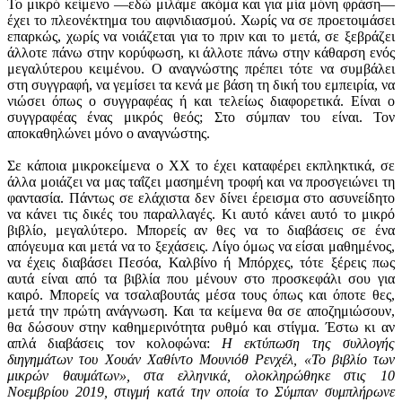
Το μικρό κείμενο —εδώ μιλάμε ακόμα και για μία μόνη φράση—
έχει το πλεονέκτημα του αιφνιδιασμού. Χωρίς να σε προετοιμάσει
επαρκώς, χωρίς να νοιάζεται για το πριν και το μετά, σε ξεβράζει
άλλοτε πάνω στην κορύφωση, κι άλλοτε πάνω στην κάθαρση ενός
μεγαλύτερου κειμένου. Ο αναγνώστης πρέπει τότε να συμβάλει
στη συγγραφή, να γεμίσει τα κενά με βάση τη δική του εμπειρία, να
νιώσει όπως ο συγγραφέας ή και τελείως διαφορετικά. Είναι ο
συγγραφέας ένας μικρός θεός; Στο σύμπαν του είναι. Τον
αποκαθηλώνει μόνο ο αναγνώστης.
Σε κάποια μικροκείμενα ο ΧΧ το έχει καταφέρει εκπληκτικά, σε
άλλα μοιάζει να μας ταΐζει μασημένη τροφή και να προσγειώνει τη
φαντασία. Πάντως σε ελάχιστα δεν δίνει έρεισμα στο ασυνείδητο
να κάνει τις δικές του παραλλαγές. Κι αυτό κάνει αυτό το μικρό
βιβλίο, μεγαλύτερο. Μπορείς αν θες να το διαβάσεις σε ένα
απόγευμα και μετά να το ξεχάσεις. Λίγο όμως να είσαι μαθημένος,
να έχεις διαβάσει Πεσόα, Καλβίνο ή Μπόρχες, τότε ξέρεις πως
αυτά είναι από τα βιβλία που μένουν στο προσκεφάλι σου για
καιρό. Μπορείς να τσαλαβουτάς μέσα τους όπως και όποτε θες,
μετά την πρώτη ανάγνωση. Και τα κείμενα θα σε αποζημιώσουν,
θα δώσουν στην καθημερινότητα ρυθμό και στίγμα. Έστω κι αν
απλά διαβάσεις τον κολοφώνα:
Η εκτύπωση της συλλογής
διηγημάτων του Χουάν Χαθίντο Μουνιόθ Ρενχέλ, «Το βιβλίο των
μικρών θαυμάτων», στα ελληνικά, ολοκληρώθηκε στις 10
Νοεμβρίου 2019, στιγμή κατά την οποία το Σύμπαν συμπλήρωνε