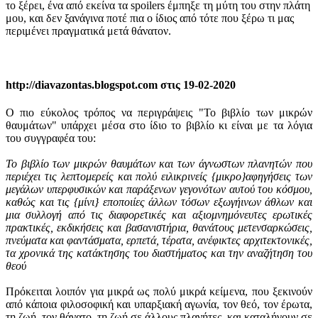
το ξέρει, ένα από εκείνα τα spoilers έμπηξε τη μύτη του στην πλάτη
μου, και δεν ξανάγινα ποτέ πια ο ίδιος από τότε που ξέρω τι μας
περιμένει πραγματικά μετά θάνατον.
http://diavazontas.blogspot.com στις 19-02-2020
Ο πιο εύκολος τρόπος να περιγράψεις "Το βιβλίο των μικρών
θαυμάτων" υπάρχει μέσα στο ίδιο το βιβλίο κι είναι με τα λόγια
του συγγραφέα του:
Το βιβλίο των μικρών θαυμάτων και των άγνωστων πλανητών που
περιέχει τις λεπτομερείς και πολύ ειλικρινείς {μικρο}αφηγήσεις των
μεγάλων υπερφυσικών και παράξενων γεγονότων αυτού του κόσμου,
καθώς και τις {μίνι} εποποιίες άλλων τόσων εξωγήινων άθλων και
μια συλλογή από τις διαφορετικές και αξιομνημόνευτες ερωτικές
πρακτικές, εκδικήσεις και βασανιστήρια, θανάτους μετενσαρκώσεις,
πνεύματα και φαντάσματα, ερπετά, τέρατα, ανέφικτες αρχιτεκτονικές,
τα χρονικά της κατάκτησης του διαστήματος και την αναζήτηση του
θεού
Πρόκειται λοιπόν για μικρά ως πολύ μικρά κείμενα, που ξεκινούν
από κάποια φιλοσοφική και υπαρξιακή αγωνία, τον θεό, τον έρωτα,
τη ζωή, τον θάνατο, τη ζωή σε άλλους πλανήτες, και καταλήγουν σε