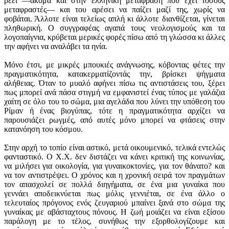
ρέει —ακόμα και στην ελληνική μετάφραση που έχει τόσους
μεταφραστές— και του αρέσει να παίζει μαζί της, χωρίς να
φοβάται. Άλλοτε είναι τελείως απλή κι άλλοτε διανθίζεται, γίνεται
πληθωρική. Ο συγγραφέας αγαπά τους νεολογισμούς και τα
λογοπαίγνια, κρύβεται μερικές φορές πίσω από τη γλώσσα κι άλλες
την αφήνει να αναλάβει τα ηνία.
Μόνο έτσι, με μικρές μπουκιές ανάγνωσης, κόβοντας φέτες την
πραγματικότητα, κατακερματίζοντάς την, βρίσκει ψήγματα
αλήθειας. Όταν το μυαλό αφήνει πίσω τις αντιστάσεις του, ξέρει
πως μπορεί ανά πάσα στιγμή να εμφανιστεί ένας τύπος με γαλάζια
χαίτη σε όλο του το σώμα, μια αγελάδα που λύνει την υπόθεση του
Ρίμαν ή ένας βιογύπας, τότε η πραγματικότητα αρχίζει να
παρουσιάζει ρωγμές, από αυτές μόνο μπορεί να φτάσεις στην
κατανόηση του κόσμου.
Στην αρχή το τοπίο είναι αστικό, μετά οικουμενικό, τελικά εντελώς
φανταστικό. Ο Χ.Χ. δεν διστάζει να κάνει κριτική της κοινωνίας,
να μιλήσει για οικολογία, για γυναικοκτονίες, για τον θάνατο? και
να τον αντιστρέψει. Ο χρόνος και η χρονική σειρά τον πραγμάτων
τον απασχολεί σε πολλά διηγήματα, σε ένα μια γυναίκα που
γεννάει αποδεικνύεται πως μόλις γεννιέται, σε ένα άλλο ο
τελευταίος πρόγονος ενός ζευγαριού μπαίνει ξανά στο σώμα της
γυναίκας με αβάσταχτους πόνους. Η ζωή μοιάζει να είναι εξίσου
παράλογη με το τέλος, συνήθως την εξορθολογίζουμε και