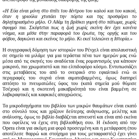
«Η Εύα είναι μόνη στο σπίτι του δέντρου του καλού και του κακού,
όταν η γριούλα χτυπάει την πόρτα και της προσφέρει το
δηλητηριασμένο μήλο. Ο Αδάμ τη βρίσκει γυμνή στο πάτωμα, χωρίς
σφυγμό πια. Σκέφτεται πως η ζωή χωρίς εκείνη δεν έχει κανένα
νόημα, και μέσα στην παραφορά του έρωτα, της οργής και του
φόβου, δαγκώνει και εκείνος το μήλο. Κι εκεί τελειώνει η Ιστορία.»
Η συγγραφική δόμηση των ιστοριών του Ρένχελ είναι απολαυστική
σε σημείο να μιλάμε για μια τεράστια πένα των ημερών μας ενώ
μέσα από τις σκηνές του αναδύεται ένας ρομαντισμός για κάποιον
μακρινό, πιο χρωματιστό και πιο ελπιδοφόρο κόσμο. Εντυπωσιάζει
στις μεταβάσεις του από το ονειρικό στο εφιαλτικό ενώ οι
περιγραφές του συχνά είναι αιματοβαμμένες, όμως διατηρεί
απτόητο το πνευματώδες ύφος του (κατά σημεία μού θύμισε
Τσέχοφ) και η σκοτεινή μακαβριότητά του είναι βαμμένη σε
λαβκραφτικές και καφκικές αποχρώσεις.
Τα μικροδιηγήματα του βιβλίου των μικρών θαυμάτων είναι εκατό
στο σύνολό τους και χρίζουν δεύτερης ανάγνωσης, μελέτης και
ανάλυσης, όμως το βιβλίο διαβάζεται απνευστί και είναι από εκείνα
που οφείλεις να έχεις στη βιβλιοθήκη σου. Η έκδοση από την
Opera είναι για ακόμη μια φορά προσεγμένη και η μετάφραση (που
αποτέλεσε θαρρώ και στοίχημα για τους μεταφραστές) έχει γίνει