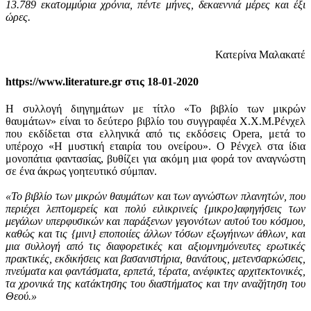
13.789 εκατομμύρια χρόνια, πέντε μήνες, δεκαεννιά μέρες και έξι
ώρες.
Κατερίνα Μαλακατέ
https://www.literature.gr στις 18-01-2020
Η συλλογή διηγημάτων με τίτλο «Το βιβλίο των μικρών
θαυμάτων» είναι το δεύτερο βιβλίο του συγγραφέα Χ.Χ.Μ.Ρένχελ
που εκδίδεται στα ελληνικά από τις εκδόσεις Opera, μετά το
υπέροχο «Η μυστική εταιρία του ονείρου». Ο Ρένχελ στα ίδια
μονοπάτια φαντασίας, βυθίζει για ακόμη μια φορά τον αναγνώστη
σε ένα άκρως γοητευτικό σύμπαν.
«Το βιβλίο των μικρών θαυμάτων και των αγνώστων πλανητών, που
περιέχει λεπτομερείς και πολύ ειλικρινείς {μικρο}αφηγήσεις των
μεγάλων υπερφυσικών και παράξενων γεγονότων αυτού του κόσμου,
καθώς και τις {μινι} εποποιίες άλλων τόσων εξωγήινων άθλων, και
μια συλλογή από τις διαφορετικές και αξιομνημόνευτες ερωτικές
πρακτικές, εκδικήσεις και βασανιστήρια, θανάτους, μετενσαρκώσεις,
πνεύματα και φαντάσματα, ερπετά, τέρατα, ανέφικτες αρχιτεκτονικές,
τα χρονικά της κατάκτησης του διαστήματος και την αναζήτηση του
Θεού.»