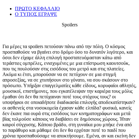
ΠΡΩΤΟ ΚΕΦΑΛΑΙΟ
Ο ΤΥΠΟΣ ΕΓΡΑΨΕ
Spoilers
Για μέρες τα spoilers πετούσαν πάνω από την πόλη. Ο κόσμος
προσπαθούσε να βγαίνει στο δρόμο όσο το δυνατόν λιγότερο, και
όσοι δεν είχαμε άλλη επιλογή προστατευόμασταν κάτω από
τεράστιες ομπρέλες, ενισχυμένες με μια επίστρωση καουτσούκ,
που τις πουλούσαν στις εισόδους του μετρό και στις πλατείες.
Ακόμα κι έτσι, μπορούσαν να σε πετύχουν σε μια στιγμή
απροσεξίας, να σε χτυπήσουν στο γόνατο, να σου σκάσουν στο
πρόσωπο. Υπήρξαν επαγγελματίες κάθε είδους, κορυφαίοι αθλητές,
μουσικοί, επιστήμονες, που εγκατέλειψαν την καριέρα τους μόλις
έμαθαν ότι δεν θα πετύχαιναν ποτέ τους στόχους τους? οι
υποψήφιοι σε οποιαδήποτε διαδικασία επιλογής αποδεκατίστηκαν?
οι ασθενείς στα νοσοκομεία έχασαν κάθε ελπίδα? φυσικά, κανείς
δεν έκανε πια ουρά στις εισόδους των κινηματογράφων και μετά
βίας τολμούσε κάποιος να διαβάσει σε δημόσιους χώρους. Ήταν
καιροί σύγχυσης. Κάποιο βράδυ, στη γυναίκα μου μπήκε ένα από
το παράθυρο και μάθαμε ότι δεν θα ερχόταν ποτέ το παιδί που
χρόνια προσπαθούσαμε να αποκτήσουμε. Εμένα, αν και εκείνη δεν