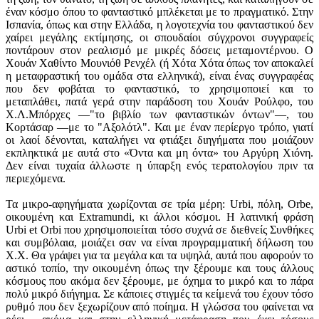
έναν κόσμο όπου το φανταστικό μπλέκεται με το πραγματικό. Στην
Ισπανία, όπως και στην Ελλάδα, η λογοτεχνία του φανταστικού δεν
χαίρει μεγάλης εκτίμησης, οι σπουδαίοι σύγχρονοι συγγραφείς
ποντάρουν στον ρεαλισμό με μικρές δόσεις μεταμοντέρνου. Ο
Χουάν Χαθίντο Μουνιόθ Ρενχέλ (ή Χότα Χότα όπως τον αποκαλεί
η μεταφραστική του ομάδα στα ελληνικά), είναι ένας συγγραφέας
που δεν φοβάται το φανταστικό, το χρησιμοποιεί και το
μεταπλάθει, πατά γερά στην παράδοση του Χουάν Ρούλφο, του
Χ.Λ.Μπόρχες —"το βιβλίο των φανταστικών όντων"—, του
Κορτάσαρ —με το "Αξολότλ". Και με έναν περίεργο τρόπο, γιατί
οι λαοί δένονται, καταλήγει να φτιάξει διηγήματα που μοιάζουν
εκπληκτικά με αυτά στο «Όντα και μη όντα» του Αργύρη Χιόνη.
Δεν είναι τυχαία άλλωστε η ύπαρξη ενός τερατολογίου πριν τα
περιεχόμενα.
Τα μικρο-αφηγήματα χωρίζονται σε τρία μέρη: Urbi, πόλη, Orbe,
οικουμένη και Extramundi, κι άλλοι κόσμοι. Η λατινική φράση
Urbi et Orbi που χρησιμοποιείται τόσο συχνά σε διεθνείς Συνθήκες
και συμβόλαια, μοιάζει σαν να είναι προγραμματική δήλωση του
Χ.Χ. Θα γράψει για τα μεγάλα και τα υψηλά, αυτά που αφορούν το
αστικό τοπίο, την οικουμένη όπως την ξέρουμε και τους άλλους
κόσμους που ακόμα δεν ξέρουμε, με όχημα το μικρό και το πάρα
πολύ μικρό διήγημα. Σε κάποιες στιγμές τα κείμενά του έχουν τόσο
ρυθμό που δεν ξεχωρίζουν από ποίημα. Η γλώσσα του φαίνεται να