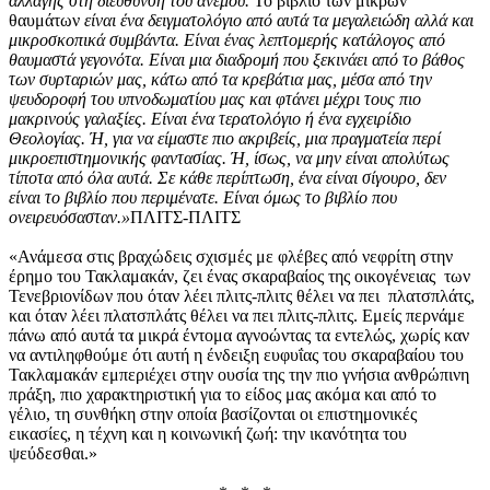
αλλαγής στη διεύθυνση του ανέμου.
Το βιβλίο των μικρών
θαυμάτων
είναι ένα δειγματολόγιο από αυτά τα μεγαλειώδη αλλά και
μικροσκοπικά συμβάντα. Είναι ένας λεπτομερής κατάλογος από
θαυμαστά γεγονότα. Είναι μια διαδρομή που ξεκινάει από το βάθος
των συρταριών μας, κάτω από τα κρεβάτια μας, μέσα από την
ψευδοροφή του υπνοδωματίου μας και φτάνει μέχρι τους πιο
μακρινούς γαλαξίες. Είναι ένα τερατολόγιο ή ένα εγχειρίδιο
Θεολογίας. Ή, για να είμαστε πιο ακριβείς, μια πραγματεία περί
μικροεπιστημονικής φαντασίας. Ή, ίσως, να μην είναι απολύτως
τίποτα από όλα αυτά. Σε κάθε περίπτωση, ένα είναι σίγουρο, δεν
είναι το βιβλίο που περιμένατε. Είναι όμως το βιβλίο που
ονειρευόσασταν.»
ΠΛΙΤΣ-ΠΛΙΤΣ
«Ανάμεσα στις βραχώδεις σχισμές με φλέβες από νεφρίτη στην
έρημο του Τακλαμακάν, ζει ένας σκαραβαίος της οικογένειας των
Τενεβριονίδων που όταν λέει πλιτς-πλιτς θέλει να πει πλατσπλάτς,
και όταν λέει πλατσπλάτς θέλει να πει πλιτς-πλιτς. Εμείς περνάμε
πάνω από αυτά τα μικρά έντομα αγνοώντας τα εντελώς, χωρίς καν
να αντιληφθούμε ότι αυτή η ένδειξη ευφυΐας του σκαραβαίου του
Τακλαμακάν εμπεριέχει στην ουσία της την πιο γνήσια ανθρώπινη
πράξη, πιο χαρακτηριστική για το είδος μας ακόμα και από το
γέλιο, τη συνθήκη στην οποία βασίζονται οι επιστημονικές
εικασίες, η τέχνη και η κοινωνική ζωή: την ικανότητα του
ψεύδεσθαι.»