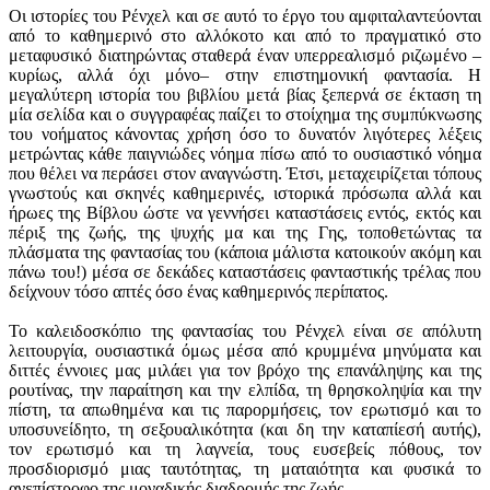
Οι ιστορίες του Ρένχελ και σε αυτό το έργο του αμφιταλαντεύονται
από το καθημερινό στο αλλόκοτο και από το πραγματικό στο
μεταφυσικό διατηρώντας σταθερά έναν υπερρεαλισμό ριζωμένο –
κυρίως, αλλά όχι μόνο– στην επιστημονική φαντασία. Η
μεγαλύτερη ιστορία του βιβλίου μετά βίας ξεπερνά σε έκταση τη
μία σελίδα και ο συγγραφέας παίζει το στοίχημα της συμπύκνωσης
του νοήματος κάνοντας χρήση όσο το δυνατόν λιγότερες λέξεις
μετρώντας κάθε παιγνιώδες νόημα πίσω από το ουσιαστικό νόημα
που θέλει να περάσει στον αναγνώστη. Έτσι, μεταχειρίζεται τόπους
γνωστούς και σκηνές καθημερινές, ιστορικά πρόσωπα αλλά και
ήρωες της Βίβλου ώστε να γεννήσει καταστάσεις εντός, εκτός και
πέριξ της ζωής, της ψυχής μα και της Γης, τοποθετώντας τα
πλάσματα της φαντασίας του (κάποια μάλιστα κατοικούν ακόμη και
πάνω του!) μέσα σε δεκάδες καταστάσεις φανταστικής τρέλας που
δείχνουν τόσο απτές όσο ένας καθημερινός περίπατος.
Το καλειδοσκόπιο της φαντασίας του Ρένχελ είναι σε απόλυτη
λειτουργία, ουσιαστικά όμως μέσα από κρυμμένα μηνύματα και
διττές έννοιες μας μιλάει για τον βρόχο της επανάληψης και της
ρουτίνας, την παραίτηση και την ελπίδα, τη θρησκοληψία και την
πίστη, τα απωθημένα και τις παρορμήσεις, τον ερωτισμό και το
υποσυνείδητο, τη σεξουαλικότητα (και δη την καταπίεσή αυτής),
τον ερωτισμό και τη λαγνεία, τους ευσεβείς πόθους, τον
προσδιορισμό μιας ταυτότητας, τη ματαιότητα και φυσικά το
ανεπίστροφο της μοναδικής διαδρομής της ζωής.