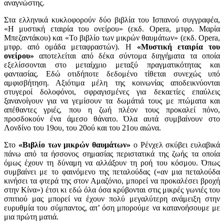
αναγνώστης.
Στα ελληνικά κυκλοφορούν δύο βιβλία του Ισπανού συγγραφέα,
«Η μυστική εταιρία του ονείρου» (εκδ. Opera, μτφρ. Μαρία
Μπεζαντάκου) και «Το βιβλίο των μικρών θαυμάτων» (εκδ. Opera,
μτφρ. από ομάδα μεταφραστών). Η
«Μυστική εταιρία του
ονείρου»
αποτελείται από δέκα σύντομα διηγήματα τα οποία
εξελίσσονται στο μεταίχμιο μεταξύ πραγματικότητας και
φαντασίας. Εδώ οτιδήποτε δεδομένο τίθεται συνεχώς υπό
αμφισβήτηση. Αξιότιμα μέλη της κοινωνίας αποδεικνύονται
στυγεροί δολοφόνοι, σφραγισμένες για δεκαετίες επαύλεις
ξανανοίγουν για να γεμίσουν τα δωμάτιά τους με πτώματα και
απέθαντες γριές, που η ζωή πλέον τους προκαλεί πόνο,
προσδοκούν ένα άμεσο θάνατο. Όλα αυτά συμβαίνουν στο
Λονδίνο του 19ου, του 20ού και του 21ου αιώνα.
Στο
«Βιβλίο των μικρών θαυμάτων»
ο Ρένχελ σκύβει ευλαβικά
πάνω από τα ήσσονος σημασίας περιστατικά της ζωής τα οποία
όμως έχουν τη δύναμη να αλλάξουν τη ροή του κόσμου. Όπως
συμβαίνει με το φαινόμενο της πεταλούδας («αν μια πεταλούδα
κινήσει τα φτερά της στον Αμαζόνιο, μπορεί να προκαλέσει βροχή
στην Κίνα») έτσι κι εδώ όλα όσα κρύβονται στις μικρές γωνιές του
σπιτιού μας μπορεί να έχουν πολύ μεγαλύτερη ανάμειξη στην
ευρυθμία του σύμπαντος, απ’ όση μπορούμε να κατανοήσουμε με
μια πρώτη ματιά.