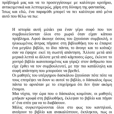
πρόβλημά μας και να το προσεγγίσουμε με καλύτερο κριτήριο,
αντικειμενικά και λεπτομερώς, χάρη στη δύναμη της φαντασίας.
Ίσως και εδώ, ένα παραμύθι μπορεί να πει καλύτερα από μένα
αυτό που θέλω να πω:
Η ιστορία αυτή μιλάει για έναν γέρο σοφό που τον
συμβουλεύονταν όλοι στο χωριό όταν είχαν κάποιο
πρόβλημα. Αφού άκουγε όσους του ζητούσαν συμβουλή, ο
ηλικιωμένος άντρας πήγαινε στη βιβλιοθήκη του κι έπαιρνε
ένα μεγάλο βιβλίο, το ίδιο πάντα, το άνοιγε και το κοίταζε
σαν να έψαχνε εκεί τη σωστή απάντηση. Άλλοτε μετά από
μερικά λεπτά κι άλλοτε μετά από κάμποσες ώρες, έκλεινε το
χοντρό βιβλίο ικανοποιημένος και γύριζε στον άνθρωπο που
είχε έρθει να τον συμβουλευτεί, με την πιο κατάλληλη και
σοφή απάντηση που μπορούσε να βρεθεί.
Οι μαθητές του υπέργηρου δασκάλου ζητούσαν πότε πότε να
τους επιτρέψει να δουν κι αυτοί το βιβλίο, ο δάσκαλος όμως
πάντα το αρνιόταν με το επιχείρημα ότι δεν ήταν ακόμη
έτοιμοι.
Μια νύχτα, την ώρα που ο δάσκαλος κοιμόταν, οι μαθητές
μπήκαν κρυφά στη βιβλιοθήκη, έκλεψαν το βιβλίο και πήγαν
σ’ ένα σπίτι για να το διαβάσουν.
Μόλις συγκεντρώνονται όλοι στο φως του καντηλιού,
ανοίγουν το βιβλίο και ανακαλύπτουν, έκπληκτοι, πως οι