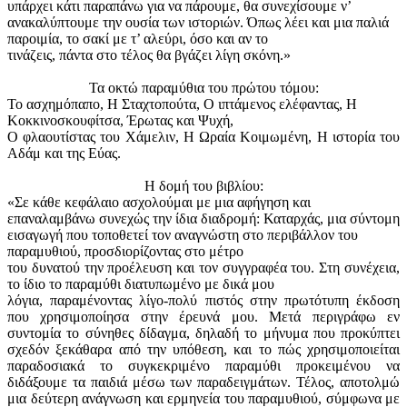
υπάρχει κάτι παραπάνω για να πάρουμε, θα συνεχίσουμε ν’
ανακαλύπτουμε την ουσία των ιστοριών. Όπως λέει και μια παλιά
παροιμία, το σακί με τ’ αλεύρι, όσο και αν το
τινάζεις, πάντα στο τέλος θα βγάζει λίγη σκόνη.»
Τα οκτώ παραμύθια του πρώτου τόμου:
Το ασχημόπαπο, Η Σταχτοπούτα, Ο ιπτάμενος ελέφαντας, Η
Κοκκινοσκουφίτσα, Έρωτας και Ψυχή,
Ο φλαουτίστας του Χάμελιν, Η Ωραία Κοιμωμένη, Η ιστορία του
Αδάμ και της Εύας.
Η δομή του βιβλίου:
«Σε κάθε κεφάλαιο ασχολούμαι με μια αφήγηση και
επαναλαμβάνω συνεχώς την ίδια διαδρομή: Καταρχάς, μια σύντομη
εισαγωγή που τοποθετεί τον αναγνώστη στο περιβάλλον του
παραμυθιού, προσδιορίζοντας στο μέτρο
του δυνατού την προέλευση και τον συγγραφέα του. Στη συνέχεια,
το ίδιο το παραμύθι διατυπωμένο με δικά μου
λόγια, παραμένοντας λίγο-πολύ πιστός στην πρωτότυπη έκδοση
που χρησιμοποίησα στην έρευνά μου. Μετά περιγράφω εν
συντομία το σύνηθες δίδαγμα, δηλαδή το μήνυμα που προκύπτει
σχεδόν ξεκάθαρα από την υπόθεση, και το πώς χρησιμοποιείται
παραδοσιακά το συγκεκριμένο παραμύθι προκειμένου να
διδάξουμε τα παιδιά μέσω των παραδειγμάτων. Τέλος, αποτολμώ
μια δεύτερη ανάγνωση και ερμηνεία του παραμυθιού, σύμφωνα με