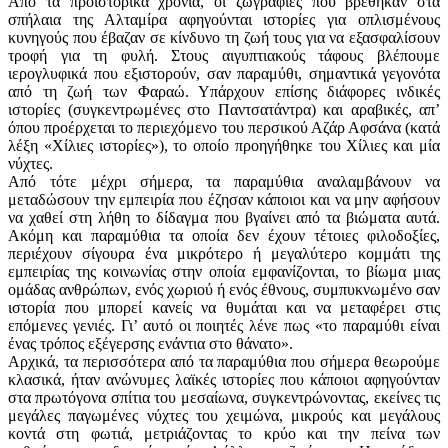
Από τα προϊστορικά χρόνια, οι ζωγραφιές που βρέθηκαν στα
σπήλαια της Αλταμίρα αφηγούνται ιστορίες για οπλισμένους
κυνηγούς που έβαζαν σε κίνδυνο τη ζωή τους για να εξασφαλίσουν
τροφή για τη φυλή. Στους αιγυπτιακούς τάφους βλέπουμε
ιερογλυφικά που εξιστορούν, σαν παραμύθι, σημαντικά γεγονότα
από τη ζωή των Φαραώ. Υπάρχουν επίσης διάφορες ινδικές
ιστορίες (συγκεντρωμένες στο Παντσατάντρα) και αραβικές, απ’
όπου προέρχεται το περιεχόμενο του περσικού Αζάρ Αφσάνα (κατά
λέξη «Χίλιες ιστορίες»), το οποίο προηγήθηκε του Χίλιες και μία
νύχτες.
Από τότε μέχρι σήμερα, τα παραμύθια αναλαμβάνουν να
μεταδώσουν την εμπειρία που έζησαν κάποιοι και να μην αφήσουν
να χαθεί στη λήθη το δίδαγμα που βγαίνει από τα βιώματα αυτά.
Ακόμη και παραμύθια τα οποία δεν έχουν τέτοιες φιλοδοξίες,
περιέχουν σίγουρα ένα μικρότερο ή μεγαλύτερο κομμάτι της
εμπειρίας της κοινωνίας στην οποία εμφανίζονται, το βίωμα μιας
ομάδας ανθρώπων, ενός χωριού ή ενός έθνους, συμπυκνωμένο σαν
ιστορία που μπορεί κανείς να θυμάται και να μεταφέρει στις
επόμενες γενιές. Γι’ αυτό οι ποιητές λένε πως «το παραμύθι είναι
ένας τρόπος εξέγερσης ενάντια στο θάνατο».
Αρχικά, τα περισσότερα από τα παραμύθια που σήμερα θεωρούμε
κλασικά, ήταν ανώνυμες λαϊκές ιστορίες που κάποιοι αφηγούνταν
στα πρωτόγονα σπίτια του μεσαίωνα, συγκεντρώνοντας, εκείνες τις
μεγάλες παγωμένες νύχτες του χειμώνα, μικρούς και μεγάλους
κοντά στη φωτιά, μετριάζοντας το κρύο και την πείνα των