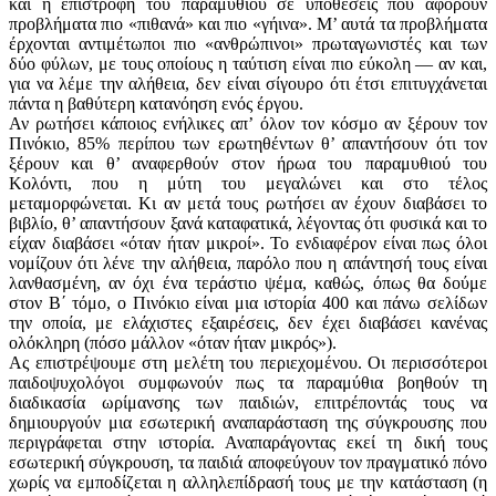
και η επιστροφή του παραμυθιού σε υποθέσεις που αφορούν
προβλήματα πιο «πιθανά» και πιο «γήινα». Μ’ αυτά τα προβλήματα
έρχονται αντιμέτωποι πιο «ανθρώπινοι» πρωταγωνιστές και των
δύο φύλων, με τους οποίους η ταύτιση είναι πιο εύκολη — αν και,
για να λέμε την αλήθεια, δεν είναι σίγουρο ότι έτσι επιτυγχάνεται
πάντα η βαθύτερη κατανόηση ενός έργου.
Αν ρωτήσει κάποιος ενήλικες απ’ όλον τον κόσμο αν ξέρουν τον
Πινόκιο, 85% περίπου των ερωτηθέντων θ’ απαντήσουν ότι τον
ξέρουν και θ’ αναφερθούν στον ήρωα του παραμυθιού του
Κολόντι, που η μύτη του μεγαλώνει και στο τέλος
μεταμορφώνεται. Κι αν μετά τους ρωτήσει αν έχουν διαβάσει το
βιβλίο, θ’ απαντήσουν ξανά καταφατικά, λέγοντας ότι φυσικά και το
είχαν διαβάσει «όταν ήταν μικροί». Το ενδιαφέρον είναι πως όλοι
νομίζουν ότι λένε την αλήθεια, παρόλο που η απάντησή τους είναι
λανθασμένη, αν όχι ένα τεράστιο ψέμα, καθώς, όπως θα δούμε
στον Β΄ τόμο, ο Πινόκιο είναι μια ιστορία 400 και πάνω σελίδων
την οποία, με ελάχιστες εξαιρέσεις, δεν έχει διαβάσει κανένας
ολόκληρη (πόσο μάλλον «όταν ήταν μικρός»).
Ας επιστρέψουμε στη μελέτη του περιεχομένου. Οι περισσότεροι
παιδοψυχολόγοι συμφωνούν πως τα παραμύθια βοηθούν τη
διαδικασία ωρίμανσης των παιδιών, επιτρέποντάς τους να
δημιουργούν μια εσωτερική αναπαράσταση της σύγκρουσης που
περιγράφεται στην ιστορία. Αναπαράγοντας εκεί τη δική τους
εσωτερική σύγκρουση, τα παιδιά αποφεύγουν τον πραγματικό πόνο
χωρίς να εμποδίζεται η αλληλεπίδρασή τους με την κατάσταση (η