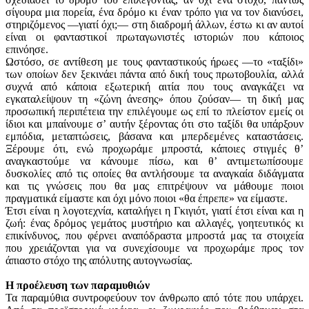
σίγουρα μια πορεία, ένα δρόμο κι έναν τρόπο για να τον διανύσει,
στηριζόμενος —γιατί όχι;— στη διαδρομή άλλων, έστω κι αν αυτοί
είναι οι φανταστικοί πρωταγωνιστές ιστοριών που κάποιος
επινόησε.
Ωστόσο, σε αντίθεση με τους φανταστικούς ήρωες —το «ταξίδι»
των οποίων δεν ξεκινάει πάντα από δική τους πρωτοβουλία, αλλά
συχνά από κάποια εξωτερική αιτία που τους αναγκάζει να
εγκαταλείψουν τη «ζώνη άνεσης» όπου ζούσαν— τη δική μας
προσωπική περιπέτεια την επιλέγουμε ως επί το πλείστον εμείς οι
ίδιοι και μπαίνουμε σ’ αυτήν ξέροντας ότι στο ταξίδι θα υπάρξουν
εμπόδια, μεταπτώσεις, βάσανα και μπερδεμένες καταστάσεις.
Ξέρουμε ότι, ενώ προχωράμε μπροστά, κάποιες στιγμές θ’
αναγκαστούμε να κάνουμε πίσω, και θ’ αντιμετωπίσουμε
δυσκολίες από τις οποί­ες θα αντλήσουμε τα αναγκαία διδάγματα
και τις γνώσεις που θα μας επιτρέψουν να μάθουμε ποιοι
πραγματικά είμαστε και όχι μόνο ποιοι «θα έπρεπε» να είμαστε.
Έτσι είναι η λογοτεχνία, καταλήγει η Γκιγιότ, γιατί έτσι είναι και η
ζωή: ένας δρόμος γεμάτος μυστήριο και αλλαγές, γοητευτικός κι
επικίνδυνος, που φέρνει αναπόδραστα μπροστά μας τα στοιχεία
που χρειάζονται για να συνεχίσουμε να προχωράμε προς τον
άπιαστο στόχο της απόλυτης αυτογνωσίας.
Η προέλευση των παραμυθιών
Τα παραμύθια συντροφεύουν τον άνθρωπο από τότε που υπάρχει.