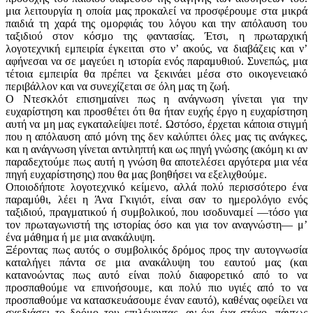
μια λειτουργία η οποία μας προκαλεί να προσφέρουμε στα μικρά
παιδιά τη χαρά της ομορφιάς του λόγου και την απόλαυση του
ταξιδιού στον κόσμο της φαντασίας. Έτσι, η πρωταρχική
λογοτεχνική εμπειρία έγκειται στο ν’ ακούς, να διαβάζεις και ν’
αφήνεσαι να σε μαγεύει η ιστορία ενός παραμυθιού. Συνεπώς, μια
τέτοια εμπειρία θα πρέπει να ξεκινάει μέσα στο οικογενειακό
περιβάλλον και να συνεχίζεται σε όλη μας τη ζωή.
Ο Ντεσκλότ επισημαίνει πως η ανάγνωση γίνεται για την
ευχαρίστηση και προσθέτει ότι θα ήταν ευχής έργο η ευχαρίστηση
αυτή να μη μας εγκαταλείψει ποτέ. Ωστόσο, έρχεται κάποια στιγμή
που η απόλαυση από μόνη της δεν καλύπτει όλες μας τις ανάγκες,
και η ανάγνωση γίνεται αντιληπτή και ως πηγή γνώσης (ακόμη κι αν
παραδεχτούμε πως αυτή η γνώση θα αποτελέσει αργότερα μια νέα
πηγή ευχαρίστησης) που θα μας βοηθήσει να εξελιχθούμε.
Οποιοδήποτε λογοτεχνικό κείμενο, αλλά πολύ περισσότερο ένα
παραμύθι, λέει η Άνα Γκιγιότ, είναι σαν το ημερολόγιο ενός
ταξιδιού, πραγματικού ή συμβολικού, που ισοδυναμεί —τόσο για
τον πρωταγωνιστή της ιστορίας όσο και για τον αναγνώστη— μ’
ένα μάθημα ή με μια ανακάλυψη.
Ξέροντας πως αυτός ο συμβολικός δρόμος προς την αυτογνωσία
καταλήγει πάντα σε μια ανακάλυψη του εαυτού μας (και
κατανοώντας πως αυτό είναι πολύ διαφορετικό από το να
προσπαθούμε να επινοήσουμε, και πολύ πιο υγιές από το να
προσπαθούμε να κατασκευάσουμε έναν εαυτό), καθένας οφείλει να
σχεδιάσει το δρόμο του επιλέγοντας, αν όχι ένα στόχο, πάντως