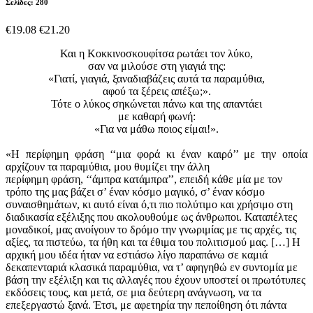
Σελίδες: 280
€19.08
€21.20
Και η Κοκκινοσκουφίτσα ρωτάει τον λύκο,
σαν να μιλούσε στη γιαγιά της:
«Γιατί, γιαγιά, ξαναδιαβάζεις αυτά τα παραμύθια,
αφού τα ξέρεις απέξω;».
Τότε ο λύκος σηκώνεται πάνω και της απαντάει
με καθαρή φωνή:
«Για να μάθω ποιος είμαι!».
«Η περίφημη φράση ‘‘μια φορά κι έναν καιρό’’ με την οποία
αρχίζουν τα παραμύθια, μου θυμίζει την άλλη
περίφημη φράση, ‘‘άμπρα κατάμπρα’’, επειδή κάθε μία με τον
τρόπο της μας βάζει σ’ έναν κόσμο μαγικό, σ’ έναν κόσμο
συναισθημάτων, κι αυτό είναι ό,τι πιο πολύτιμο και χρήσιμο στη
διαδικασία εξέλιξης που ακολουθούμε ως άνθρωποι. Καταπέλτες
μοναδικοί, μας ανοίγουν το δρόμο την γνωριμίας με τις αρχές, τις
αξίες, τα πιστεύω, τα ήθη και τα έθιμα του πολιτισμού μας. […] Η
αρχική μου ιδέα ήταν να εστιάσω λίγο παραπάνω σε καμιά
δεκαπενταριά κλασικά παραμύθια, να τ’ αφηγηθώ εν συντομία με
βάση την εξέλιξη και τις αλλαγές που έχουν υποστεί οι πρωτότυπες
εκδόσεις τους, και μετά, σε μια δεύτερη ανάγνωση, να τα
επεξεργαστώ ξανά. Έτσι, με αφετηρία την πεποίθηση ότι πάντα