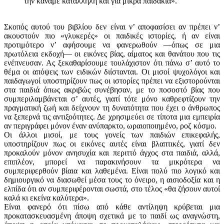
την κάναμε κατάλληλη και για μικρά παιδάκια».
Σκοπός αυτού του βιβλίου δεν είναι ν’ αποφασίσει αν πρέπει ν’
ακουστούν πιο «γλυκερές» οι παιδικές ιστορίες, ή αν είναι
προτιμότερο ν’ αφήσουμε να φανερωθούν —όπως σε μια
πρωτόλεια εκδοχή— οι εικόνες βίας, αίματος και θανάτου που τις
ενέπνευσαν. Ας ξεκαθαρίσουμε τουλάχιστον ότι πάνω σ’ αυτό το
θέμα οι απόψεις των ειδικών διίστανται. Οι μισοί ψυχολόγοι και
παιδαγωγοί υποστηρίζουν πως οι ιστορίες πρέπει να εξιστορούνται
στα παιδιά όπως ακριβώς συνέβησαν, με το ποσοστό βίας που
συμπεριλαμβάνεται σ’ αυτές, γιατί τότε μόνο καθρεφτίζουν την
πραγματική ζωή και δείχνουν τη δυνατότητα που έχει ο άνθρωπος
να ξεπερνά τις αντιξοότητες. Δε χρησιμεύει σε τίποτα μια εμπειρία
αν περιγράφει μόνον έναν ανύπαρκτο, ωραιοποιημένο, ροζ κόσμο.
Οι άλλοι μισοί, με τους γονείς των παιδιών επικεφαλής,
υποστηρίζουν πως οι εικόνες αυτές είναι βλαπτικές, γιατί δεν
προκαλούν μόνον ανησυχία και περιττό άγχος στα παιδιά, αλλά,
επιπλέον, μπορεί να παρακινήσουν τα μικρότερα να
συμπεριφερθούν βίαια και λαθεμένα. Είναι πολύ πιο λογικό και
δημιουργικό να διασωθεί μέσα τους το όνειρο, η αισιο­δοξία και η
ελπίδα ότι αν συμπεριφέρονται σωστά, στο τέλος «θα ζήσουν αυτοί
καλά κι εκείνα καλύτερα».
Είναι φανερό ότι πίσω από κάθε αντίληψη κρύβεται μια
προκατασκευασμένη άποψη σχετικά με το παιδί ως αναγνώστη,