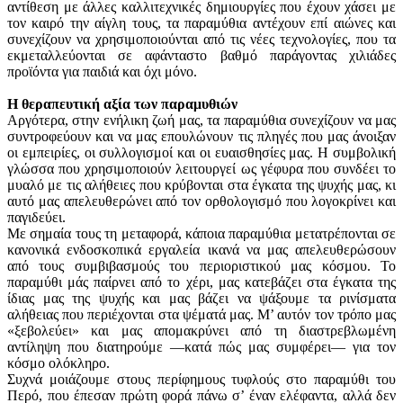
αντίθεση με άλλες καλλιτεχνικές δημιουργίες που έχουν χάσει με
τον καιρό την αίγλη τους, τα παραμύθια αντέχουν επί αιώνες και
συνεχίζουν να χρησιμοποιούνται από τις νέες τεχνολογίες, που τα
εκμεταλλεύονται σε αφάνταστο βαθμό παράγοντας χιλιάδες
προϊόντα για παιδιά και όχι μόνο.
Η θεραπευτική αξία των παραμυθιών
Αργότερα, στην ενήλικη ζωή μας, τα παραμύθια συνεχίζουν να μας
συντροφεύουν και να μας επουλώνουν τις πληγές που μας άνοιξαν
οι εμπειρίες, οι συλλογισμοί και οι ευαισθησίες μας. Η συμβολική
γλώσσα που χρησιμοποιούν λειτουργεί ως γέφυρα που συνδέει το
μυαλό με τις αλήθειες που κρύβονται στα έγκατα της ψυχής μας, κι
αυτό μας απελευθερώνει από τον ορθολογισμό που λογοκρίνει και
παγιδεύει.
Με σημαία τους τη μεταφορά, κάποια παραμύθια μετατρέπονται σε
κανονικά ενδοσκοπικά εργαλεία ικανά να μας απελευθερώσουν
από τους συμβιβασμούς του περιοριστικού μας κόσμου. Το
παραμύθι μάς παίρνει από το χέρι, μας κατεβάζει στα έγκατα της
ίδιας μας της ψυχής και μας βάζει να ψάξουμε τα ρινίσματα
αλήθειας που περιέχονται στα ψέματά μας. Μ’ αυτόν τον τρόπο μας
«ξεβολεύει» και μας απομακρύνει από τη διαστρεβλωμένη
αντίληψη που διατηρούμε —κατά πώς μας συμφέρει— για τον
κόσμο ολόκληρο.
Συχνά μοιάζουμε στους περίφημους τυφλούς στο παραμύθι του
Περό, που έπεσαν πρώτη φορά πάνω σ’ έναν ελέφαντα, αλλά δεν