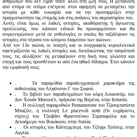
ανθρώπων που δεν είχαν τίποτ’ άλλο στη ζωή τους. Η μετάδοση
από στόμα σε στόμα επέτρεπε στον αφηγητή να μετατρέπει την
ιστορία με κάθε ευκαιρία και να την προσαρμόζει στην
πραγματικότητα της στιγμής και στις ανάγκες του ακροατηρίου του.
Αυτές είναι όμως οι λαϊκές ιστορίες, ακαθόριστης ή άγνωστης
προέλευσης, που κάποιοι ειδικοί θα προσαρμόσουν και θα
συγκεντρώσουν μετά σε ανθολογίες οι οποίες θα ταξιδέψουν τις
ιστορίες στα πέρατα του κόσμου διαμέσου των αιώνων.
Από τον 13ο αιώνα, οι ποιητές και οι συγγραφείς κυριολεκτικά
σφετερίζονται τις λαϊκές ιστορίες και, διεκδικώντας την πατρότητά
τους, τις αλλάζουν: τις μεταφέρουν στη δική τους γλώσσα και
εποχή και τους προσθέτουν κι από ένα ηθικό δίδαγμα. Έτσι κάνουν
την εμφάνισή τους:
. Τα παραμύθια παραδειγματικού χαρακτήρα της
ανθολογίας του Αλφόνσου Ι΄ του Σοφού.
. Το βιβλίο των παραδειγμάτων του κόμη Λουκανόρ, του
Δον Χουάν Μανουέλ, πρίγκιπα της Βιγιένα, στην Ισπανία.
. Η συλλογή παραμυθιών Pentamerone του Τζιανμπατίστα
Μπαζίλε, η συλλογή Le piacevoli notti (Οι ευχάριστες
νύχτες) του Τζιοβάνι Φραντσέσκο Στραπαρόλα και το
Δεκαήμερο του Βοκάκιου, στην Ιταλία.
. Οι ιστορίες του Κάντερμπερι, του Τζέφρι Τσόσερ, στην
Αγγλία.