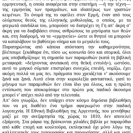
ερμηνευτική, η οποία αναφέρεται στην επιστήμη —ή την τέχνη—
της ερμηνείας των πραγμάτων, και ιδιαιτέρως των γραπτών
κειμένων. Το όνομά της το οφείλει στον Ερμή, έναν από τους
ολύμπιους θεούς της ελληνικής μυθολογίας, ο οποίος, με τα
φτερωτά σανδάλια του, μπορούσε να διατρέχει τη Γη απ’ άκρη σ’
άκρη για να διαβιβάσει στους ανθρώπους τα μηνύματα των θεών
και, στη διαδρομή, να τα «ερμηνεύει» ώστε οι θνητοί να μπορούν
να καταλάβουν το βαθύτερο νόημα και το μεγαλείο τους.
Παρατηρώντας από κάποια απόσταση την καθημερινότητα,
βλέπουμε ξεκάθαρα ότι, τόσο ως κοινωνία όσο και ατομικά, όλοι
μας υποβαθμίζουμε τη σημασία των παραμυθιών (κατά τη βιβλική
μεταφορά: «δείχνοντας ανυπακοή στη θεϊκή εντολή»), ωστόσο,
αυτό το μαγικό σύμπαν επιστρέφει συνεχώς επειδή, νομίζω, έχει
ακόμη πολλά να μας πει. πράγματα που χρειάζεται ν’ ακούσουμε
ξανά και ξανά. Αυτό είναι στην κυριολεξία φανταστικό, γιατί το
μήνυμα των παραμυθιών δεν είναι ίδιο για όλους, και η πρώτη
εντύπωση που αποκομίσαμε στο πρώτο μας παιδικό άκουσμα
μπορεί ν’ απέχει πολύ από την τελευταία.
Απ’ όσο γνωρίζω, δεν υπάρχει στον κόσμο δημόσια βιβλιοθήκη
που να μη διαθέτει ένα τμήμα αφιερωμένο στην παιδική
λογοτεχνία. Η Εθνική Βιβλιοθήκη της Αργεντινής, που γεννήθηκε
μαζί με την ανεξαρτησία της χώρας το 1810, δεν αποτελεί
εξαίρεση. Στα ράφια της βρίσκονται χιλιάδες βιβλία με παραμύθια
από κάθε εποχή και κουλτούρα, εκπληκτικά όχι μόνο λόγω της
καλλιτεχνικής τους τυπογραφίας και παρουσίασης, αλλά και γιατί