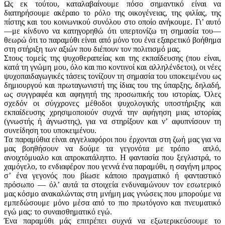
Ως εκ τούτου, καταλαβαίνουμε πόσο σημαντικό είναι να
διατηρήσουμε ακέραιο το ρόλο της οικογένειας, της φιλίας, της
πίστης και του κοινωνικού συνόλου στο οποίο ανήκουμε. Γι’ αυτό
—με κίνδυνο να κατηγορηθώ ότι υπερτονίζω τη σημασία του—
θεωρώ ότι το παραμύθι είναι από μόνο του ένα εξαιρετικό βοήθημα
στη στήριξη των αξιών που διέπουν τον πολιτισμό μας.
Στους τομείς της ψυχοθεραπείας και της εκπαίδευσης (που είναι,
κατά τη γνώμη μου, όλο και πιο κοντινοί και αλληλένδετοι), οι νέες
ψυχοπαιδαγωγικές τάσεις τονίζουν τη σημασία του υποκειμένου ως
δημιουργού και πρωταγωνιστή της ίδιας του της ύπαρξης, δηλαδή,
ως συγγραφέα και αφηγητή της προσωπικής του ιστορίας. Όλες
σχεδόν οι σύγχρονες μέθοδοι ψυχολογικής υποστήριξης και
εκπαίδευσης χρησιμοποιούν συχνά την αφήγηση μιας ιστορίας
(γνωστής ή άγνωστης), για να στηρίξουν και ν’ αφυπνίσουν τη
συνείδηση του υποκειμένου.
Τα παραμύθια είναι αγγελιαφόροι που έρχονται στη ζωή μας για να
μας βοηθήσουν να δούμε τα γεγονότα με τρόπο απλό,
ανοιχτόμυαλο και απροκατάληπτο. Η φαντασία που ξεγλιστρά, το
χαμόγελο, το ενδιαφέρον που γεννά ένα παραμύθι, η σαγήνη μπρος
σ’ ένα γεγονός που βίωσε κάποιο πραγματικό ή φανταστικό
πρόσωπο — όλ’ αυτά τα στοιχεία ενδυναμώνουν τον εσωτερικό
μας κόσμο ανακαλώντας στη μνήμη μας γνώσεις που μπορούμε να
εμπεδώσουμε μόνο μέσα από το πιο πρωτόγονο και πνευματικό
εγώ μας: το συναισθηματικό εγώ.
Ένα παραμύθι μάς επιτρέπει συχνά να εξωτερικεύσουμε το