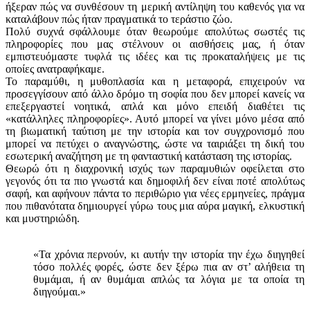
ήξεραν πώς να συνθέσουν τη μερική αντίληψη του καθενός για να
καταλάβουν πώς ήταν πραγματικά το τεράστιο ζώο.
Πολύ συχνά σφάλλουμε όταν θεωρούμε απολύτως σωστές τις
πληροφορίες που μας στέλνουν οι αισθήσεις μας, ή όταν
εμπιστευόμαστε τυφλά τις ιδέες και τις προκαταλήψεις με τις
οποίες ανατραφήκαμε.
Το παραμύθι, η μυθοπλασία και η μεταφορά, επιχειρούν να
προσεγγίσουν από άλλο δρόμο τη σοφία που δεν μπορεί κανείς να
επεξεργαστεί νοητικά, απλά και μόνο επειδή διαθέτει τις
«κατάλληλες πληροφορίες». Αυτό μπορεί να γίνει μόνο μέσα από
τη βιωματική ταύτιση με την ιστορία και τον συγχρονισμό που
μπορεί να πετύχει ο αναγνώστης, ώστε να ταιριάξει τη δική του
εσωτερική αναζήτηση με τη φανταστική κατάσταση της ιστορίας.
Θεωρώ ότι η διαχρονική ισχύς των παραμυθιών οφείλεται στο
γεγονός ότι τα πιο γνωστά και δημοφιλή δεν είναι ποτέ απολύτως
σαφή, και αφήνουν πάντα το περιθώριο για νέες ερμηνείες, πράγμα
που πιθανότατα δημιουργεί γύρω τους μια αύρα μαγική, ελκυστική
και μυστηριώδη.
«Τα χρόνια περνούν, κι αυτήν την ιστορία την έχω διηγηθεί
τόσο πολλές φορές, ώστε δεν ξέρω πια αν στ’ αλήθεια τη
θυμάμαι, ή αν θυμάμαι απλώς τα λόγια με τα οποία τη
διηγούμαι.»