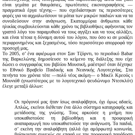
είναι γεμάτα με θαυμάσιες, πρωτότυπες εικονογραφήσεις —
πραγματικά έργα τέχνης— που σχεδιάστηκαν τις περισσότερες
φορές για να αιχμαλωτίσουν τα μάτια των μικρών παιδιών και να τα
συνοδεύσουν στην ανάγνωση. Εκατομμύρια άνθρωποι κάθε
ηλικίας συμβουλεύονται κάθε χρόνο τις βιβλιοθήκες αφήνοντας τον
γραπτό λόγο του παραμυθιού να τους αγγίξει και να τους αλλάξει,
και είναι τέτοια η δύναμη αυτού του λόγου, που όσο κι αν μοιάζει
περιφρονημένος και ξεχασμένος, τόσο περισσότερο απορροφά την
προσοχή μας.
Το 2005, σ’ ένα αφιέρωμα στον Σαν Τζόρντι, το περιοδικό Babar
της Βαρκελώνης δημοσίευσε το κείμενο της διάλεξης που είχε
δώσει ο συγγραφέας του βιβλίου Μουσική, μαέστρο! όταν δέχτηκε
το Εθνικό Βραβείο Παιδικής και Νεανικής Λογοτεχνίας. Στα
πενήντα του χρόνια τότε —πολύ νέος ακόμη— ο Μικέλ Κρεούς ι
Μουνιόθ (γνωστότερος με το λογοτεχνικό ψευδώνυμο Ντεσκλότ)
έλεγε μεταξύ άλλων:
Οι πρόγονοί μας ήταν ίσως αναλφάβητοι, όχι όμως αδαείς.
Απλώς, εκείνοι διέθεταν ένα άλλο σύστημα καταγραφής και
μετάδοσης της γνώσης. Τους αρκούσε η μνήμη που
υποκαθιστούσε τη βιβλιοθήκη και η προφορική
αναπαραγωγή που υποκαθιστούσε την ανάγνωση. Τα παιδιά,
σ’ εκείνη την αναλφάβητη (αλλά όχι αμόρφωτη) κοινωνία,
βρίσκονταν συνεχώς σε επαφή με την προφορική παράδοση