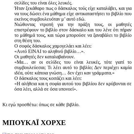
σελίδες του είναι όλες λευκές.
Ήταν ξεκάθαρο πως ο δάσκαλος τούς είχε καταλάβει, και για
να τους δώσει ένα μάθημα είχε αντικαταστήσει το βιβλίο που
εκείνος συμβουλευόταν μ’ αυτό εδώ.
Νιώθοντας ντροπή για την πράξη τους, οι μαθητές
επιστρέφουν το βιβλίο στον δάσκαλο και του λένε ότι πήραν
το μάθημά τους, και τώρα μπορούσε να ξαναβάλει το βιβλίο
στη θέση του.
Ο σοφός δάσκαλος χαμογελάει και λέει:
«Αυτό ΕΙΝΑΙ το αληθινό βιβλίο…».
Οι μαθητές δεν καταλαβαίνουν.
«Μα… αν οι σελίδες του είναι λευκές, τότε γιατί το
συμβουλεύεσαι; Τι λέει αυτό το βιβλίο; Δεν περιέχει καμία
ιδέα, ούτε κάποια γνώση… δεν έχει καν γράμματα.»
Ο δάσκαλος τους κοιτάζει και λέει:
«Η αλήθεια και η σοφία αυτού του βιβλίου δεν κρύβονται σε
όσα λέει, αλλά σε όσα υπονοεί».
Κι εγώ προσθέτω: όπως σε κάθε βιβλίο.
ΜΠΟΥΚΑΪ ΧΟΡΧΕ