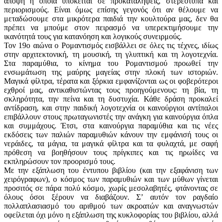
άποψη η οποία υπόκειται σε προκαταλήψεις, στερεότυπα και
περιορισμούς. Είναι όμως επίσης γεγονός ότι αν θέλουμε να
μεταδώσουμε στα μικρότερα παιδιά την κουλτούρα μας, δεν θα
πρέπει να μπούμε στον πειρασμό να υπερεκτιμήσουμε την
ικανότητά τους για κατανόηση και λογικούς συνειρμούς.
Τον 19ο αιώνα ο Ρομαντισμός εισβάλλει σε όλες τις τέχνες, ιδίως
στην αρχιτεκτονική, τη μουσική, τη γλυπτική και τη λογοτεχνία.
Στα παραμύθια, το κίνημα του Ρομαντισμού προωθεί την
ενσωμάτωση της μαύρης μαγείας στην πλοκή των ιστοριών.
Μαγικά φίλτρα, τέρατα και ξόρκια εμφανίζονται ως οι φοβερότεροι
εχθροί μας, αντικαθιστώντας τους προηγούμενους: τη βία, τη
σκληρότητα, την πείνα και τη δυστυχία. Κάθε δράση προκαλεί
αντίδραση, και στην παιδική λογοτεχνία οι καινούργιοι αντίπαλοι
επιβάλλουν στους πρωταγωνιστές την ανάγκη για καινούργια όπλα
και συμμάχους. Έτσι, στα καινούργια παραμύθια και τις νέες
εκδόσεις των παλιών παραμυθιών κάνουν την εμφάνισή τους οι
νεράιδες, τα μάγια, τα μαγικά φίλτρα και τα φυλαχτά, με σαφή
πρόθεση να βοηθήσουν τους πρίγκιπες και τις ηρωίδες να
εκπληρώσουν τον προορισμό τους.
Με την εξάπλωση του έντυπου βιβλίου (και την εξαφάνιση των
χειρόγραφων), ο κόσμος των παραμυθιών και των μύθων γίνεται
προσιτός σε πάρα πολύ κόσμο, χωρίς μεσολαβητές, φτάνοντας σε
όλους όσοι ξέρουν να διαβάζουν. Σ’ αυτόν τον ραγδαίο
πολλαπλασιασμό του αριθμού των ακροατών και αναγνωστών
οφείλεται όχι μόνο η εξάπλωση της κυκλοφορίας του βιβλίου, αλλά