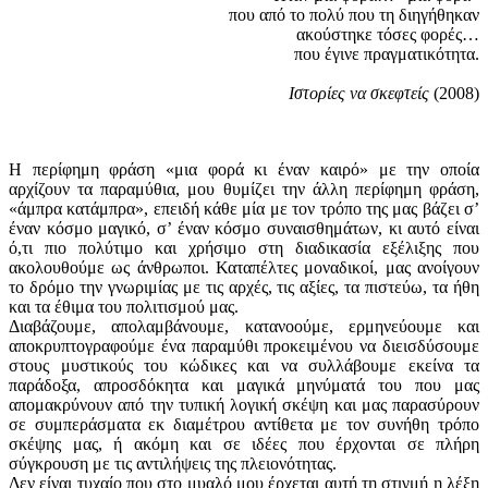
που από το πολύ που τη διηγήθηκαν
ακούστηκε τόσες φορές…
που έγινε πραγματικότητα.
Ιστορίες να σκεφτείς
(2008)
Η περίφημη φράση «μια φορά κι έναν καιρό» με την οποία
αρχίζουν τα παραμύθια, μου θυμίζει την άλλη περίφημη φράση,
«άμπρα κατάμπρα», επειδή κάθε μία με τον τρόπο της μας βάζει σ’
έναν κόσμο μαγικό, σ’ έναν κόσμο συναισθημάτων, κι αυτό είναι
ό,τι πιο πολύτιμο και χρήσιμο στη διαδικασία εξέλιξης που
ακολουθούμε ως άνθρωποι. Καταπέλτες μοναδικοί, μας ανοίγουν
το δρόμο την γνωριμίας με τις αρχές, τις αξίες, τα πιστεύω, τα ήθη
και τα έθιμα του πολιτισμού μας.
Διαβάζουμε, απολαμβάνουμε, κατανοούμε, ερμηνεύουμε και
αποκρυπτογραφούμε ένα παραμύθι προκειμένου να διεισδύσουμε
στους μυστικούς του κώδικες και να συλλάβουμε εκείνα τα
παράδοξα, απροσδόκητα και μαγικά μηνύματά του που μας
απομακρύνουν από την τυπική λογική σκέψη και μας παρασύρουν
σε συμπεράσματα εκ διαμέτρου αντίθετα με τον συνήθη τρόπο
σκέψης μας, ή ακόμη και σε ιδέες που έρχονται σε πλήρη
σύγκρουση με τις αντιλήψεις της πλειονότητας.
Δεν είναι τυχαίο που στο μυαλό μου έρχεται αυτή τη στιγμή η λέξη