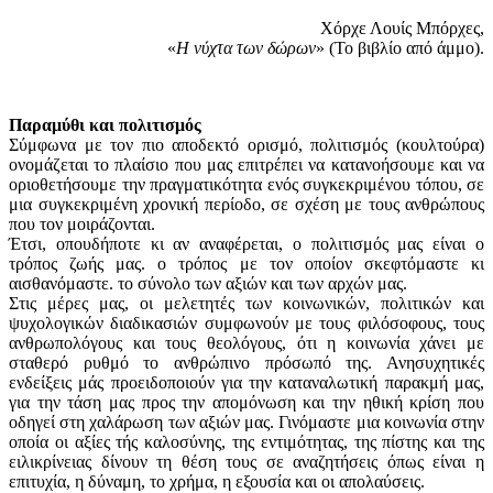
Χόρχε Λουίς Μπόρχες,
«
Η νύχτα των δώρων
» (Το βιβλίο από άμμο).
Παραμύθι και πολιτισμός
Σύμφωνα με τον πιο αποδεκτό ορισμό, πολιτισμός (κουλτούρα)
ονομάζεται το πλαίσιο που μας επιτρέπει να κατανοήσουμε και να
οριοθετήσουμε την πραγματικότητα ενός συγκεκριμένου τόπου, σε
μια συγκεκριμένη χρονική περίοδο, σε σχέση με τους ανθρώπους
που τον μοιράζονται.
Έτσι, οπουδήποτε κι αν αναφέρεται, ο πολιτισμός μας είναι ο
τρόπος ζωής μας. ο τρόπος με τον οποίον σκεφτόμαστε κι
αισθανόμαστε. το σύνολο των αξιών και των αρχών μας.
Στις μέρες μας, οι μελετητές των κοινωνικών, πολιτικών και
ψυχολογικών διαδικασιών συμφωνούν με τους φιλόσοφους, τους
ανθρωπολόγους και τους θεολόγους, ότι η κοινωνία χάνει με
σταθερό ρυθμό το ανθρώπινο πρόσωπό της. Ανησυχητικές
ενδείξεις μάς προειδοποιούν για την καταναλωτική παρακμή μας,
για την τάση μας προς την απομόνωση και την ηθική κρίση που
οδηγεί στη χαλάρωση των αξιών μας. Γινόμαστε μια κοινωνία στην
οποία οι αξίες τής καλοσύνης, της εντιμότητας, της πίστης και της
ειλικρίνειας δίνουν τη θέση τους σε αναζητήσεις όπως είναι η
επιτυχία, η δύναμη, το χρήμα, η εξουσία και οι απολαύσεις.