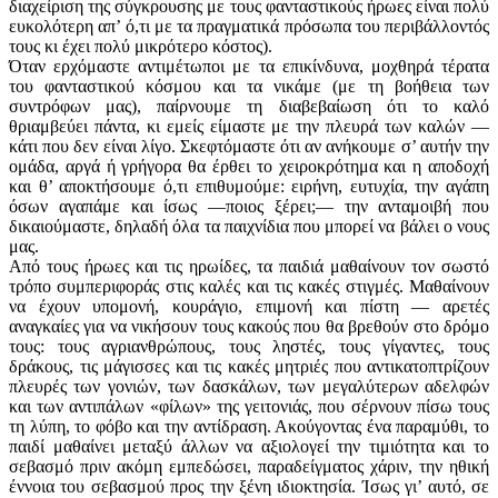
διαχείριση της σύγκρουσης με τους φανταστικούς ήρωες είναι πολύ
ευκολότερη απ’ ό,τι με τα πραγματικά πρόσωπα του περιβάλλοντός
τους κι έχει πολύ μικρότερο κόστος).
Όταν ερχόμαστε αντιμέτωποι με τα επικίνδυνα, μοχθηρά τέρατα
του φανταστικού κόσμου και τα νικάμε (με τη βοήθεια των
συντρόφων μας), παίρνουμε τη διαβεβαίωση ότι το καλό
θριαμβεύει πάντα, κι εμείς είμαστε με την πλευρά των καλών —
κάτι που δεν είναι λίγο. Σκεφτόμαστε ότι αν ανήκουμε σ’ αυτήν την
ομάδα, αργά ή γρήγορα θα έρθει το χειροκρότημα και η αποδοχή
και θ’ αποκτήσουμε ό,τι επιθυμούμε: ειρήνη, ευτυχία, την αγάπη
όσων αγαπάμε και ίσως —ποιος ξέρει;— την ανταμοιβή που
δικαιούμαστε, δηλαδή όλα τα παιχνίδια που μπορεί να βάλει ο νους
μας.
Από τους ήρωες και τις ηρωίδες, τα παιδιά μαθαίνουν τον σωστό
τρόπο συμπεριφοράς στις καλές και τις κακές στιγμές. Μαθαίνουν
να έχουν υπομονή, κουράγιο, επιμονή και πίστη — αρετές
αναγκαίες για να νικήσουν τους κακούς που θα βρεθούν στο δρόμο
τους: τους αγριανθρώπους, τους ληστές, τους γίγαντες, τους
δράκους, τις μάγισσες και τις κακές μητριές που αντικατοπτρίζουν
πλευρές των γονιών, των δασκάλων, των μεγαλύτερων αδελφών
και των αντιπάλων «φίλων» της γειτονιάς, που σέρνουν πίσω τους
τη λύπη, το φόβο και την αντίδραση. Ακούγοντας ένα παραμύθι, το
παιδί μαθαίνει μεταξύ άλλων να αξιολογεί την τιμιότητα και το
σεβασμό πριν ακόμη εμπεδώσει, παραδείγματος χάριν, την ηθική
έννοια του σεβασμού προς την ξένη ιδιοκτησία. Ίσως γι’ αυτό, σε