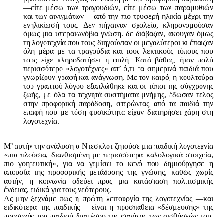
—είτε μέσω των τραγουδιών, είτε μέσω των παραμυθιών
και των αινιγμάτων— από την πιο τρυφερή ηλικία μέχρι την
ενηλικίωσή τους. Δεν πήγαιναν σχολείο, κληρονομούσαν
όμως μια υπεραιωνόβια γνώση. δε διάβαζαν, άκουγαν όμως
τη λογοτεχνία που τους διηγούνταν οι μεγαλύτεροι κι έπαιζαν
όλη μέρα με τα τραγούδια και τους λεκτικούς τύπους που
τους είχε κληροδοτήσει η φυλή. Κατά βάθος, ήταν πολύ
περισσότερο «λογοτέχνες» απ’ ό,τι τα σημερινά παιδιά που
γνωρίζουν γραφή και ανάγνωση. Με τον καιρό, η κουλτούρα
του γραπτού λόγου εξαπλώθηκε και οι τύποι της σύγχρονης
ζωής, με όλα τα τεχνητά συστήματα μνήμης, έδωσαν τέλος
στην προφορική παράδοση, στερώντας από τα παιδιά την
επαφή που με τόση φυσικότητα είχαν διατηρήσει χάρη στη
λογοτεχνία.
Μ’ αυτήν την ανάλυση ο Ντεσκλότ ζητούσε μια παιδική λογοτεχνία
«πιο πλούσια, διανθισμένη με περισσότερα καλολογικά στοιχεία,
πιο γοητευτική», για να γεμίσει το κενό που δημιούργησε η
απουσία της προφορικής μετάδοσης της γνώσης, καθώς χωρίς
αυτήν, η κοινωνία οδεύει προς μια κατάσταση πολιτισμικής
ένδειας, ειδικά για τους νεότερους.
Ας μην ξεχνάμε πως η πρώτη λειτουργία της λογο­τεχνίας —και
ειδικότερα της παιδικής— είναι η προσπάθεια «δέσμευσης» της
προσοχής του παιδιού διαμέσου της σαγήνης των αισθήσεών του.