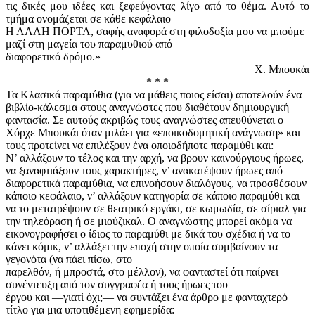
τις δικές μου ιδέες και ξεφεύγοντας λίγο από το θέμα. Αυτό το
τμήμα ονομάζεται σε κάθε κεφάλαιο
Η ΑΛΛΗ ΠΟΡΤΑ, σαφής αναφορά στη φιλοδοξία μου να μπούμε
μαζί στη μαγεία του παραμυθιού από
διαφορετικό δρόμο.»
Χ. Μπουκάι
* * *
Τα Κλασικά παραμύθια (για να μάθεις ποιος είσαι) αποτελούν ένα
βιβλίο-κάλεσμα στους αναγνώστες που διαθέτουν δημιουργική
φαντασία. Σε αυτούς ακριβώς τους αναγνώστες απευθύνεται ο
Χόρχε Μπουκάι όταν μιλάει για «εποικοδομητική ανάγνωση» και
τους προτείνει να επιλέξουν ένα οποιοδήποτε παραμύθι και:
Ν’ αλλάξουν το τέλος και την αρχή, να βρουν καινούργιους ήρωες,
να ξαναφτιάξουν τους χαρακτήρες, ν’ ανακατέψουν ήρωες από
διαφορετικά παραμύθια, να επινοήσουν διαλόγους, να προσθέσουν
κάποιο κεφάλαιο, ν’ αλλάξουν κατηγορία σε κάποιο παραμύθι και
να το μετατρέψουν σε θεατρικό εργάκι, σε κωμωδία, σε σίριαλ για
την τηλεόραση ή σε μιούζικαλ. Ο αναγνώστης μπορεί ακόμα να
εικονογραφήσει ο ίδιος το παραμύθι με δικά του σχέδια ή να το
κάνει κόμικ, ν’ αλλάξει την εποχή στην οποία συμβαίνουν τα
γεγονότα (να πάει πίσω, στο
παρελθόν, ή μπροστά, στο μέλλον), να φανταστεί ότι παίρνει
συνέντευξη από τον συγγραφέα ή τους ήρωες του
έργου και —γιατί όχι;— να συντάξει ένα άρθρο με φανταχτερό
τίτλο για μια υποτιθέμενη εφημερίδα: