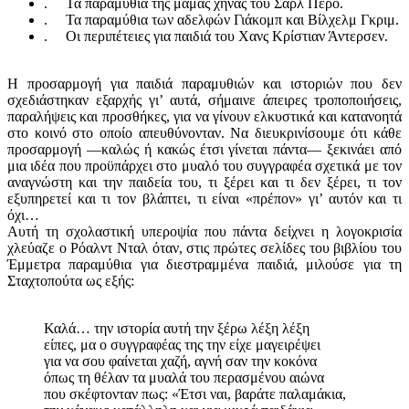
. Τα παραμύθια της μαμάς χήνας του Σαρλ Περό.
. Τα παραμύθια των αδελφών Γιάκομπ και Βίλχελμ Γκριμ.
. Οι περιπέτειες για παιδιά του Χανς Κρίστιαν Άντερσεν.
Η προσαρμογή για παιδιά παραμυθιών και ιστοριών που δεν
σχεδιάστηκαν εξαρχής γι’ αυτά, σήμαινε άπειρες τροποποιήσεις,
παραλήψεις και προσθήκες, για να γίνουν ελκυστικά και κατανοητά
στο κοινό στο οποίο απευθύνονταν. Να διευκρινίσουμε ότι κάθε
προσαρμογή —καλώς ή κακώς έτσι γίνεται πάντα— ξεκινάει από
μια ιδέα που προϋπάρχει στο μυαλό του συγγραφέα σχετικά με τον
αναγνώστη και την παιδεία του, τι ξέρει και τι δεν ξέρει, τι τον
εξυπηρετεί και τι τον βλάπτει, τι είναι «πρέπον» γι’ αυτόν και τι
όχι…
Αυτή τη σχολαστική υπεροψία που πάντα δείχνει η λογοκρισία
χλεύαζε ο Ρόαλντ Νταλ όταν, στις πρώτες σελίδες του βιβλίου του
Έμμετρα παραμύθια για διεστραμμένα παιδιά, μιλούσε για τη
Σταχτοπούτα ως εξής:
Καλά… την ιστορία αυτή την ξέρω λέξη λέξη
είπες, μα ο συγγραφέας της την είχε μαγειρέψει
για να σου φαίνεται χαζή, αγνή σαν την κοκόνα
όπως τη θέλαν τα μυαλά του περασμένου αιώνα
που σκέφτονταν πως: «Έτσι ναι, βαράτε παλαμάκια,