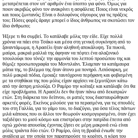
μετατρέπεται στον υπ’ αριθμόν ένα ύποπτο για φόνο. Όμως για
ποιον ακριβώς φόνο τον ανακρίνει η ασφάλεια; Ποιος είναι νεκρός
και ποιος ζωντανός; Είναι ο δολοφόνος σίγουρος για τις πράξεις
του; Πόσες φορές άραγε μπορεί ο ίδιος άνθρωπος να σκοτώσει τον
ίδιο άνθρωπο;
Ήξερε τι θα συμβεί. Το κατάλαβε μόλις την είδε. Είχε πολλά
χρόνια να πάει στο Τσάκο και μέσα στη γενική συγκίνηση από το
ξαναντάμωμα, η Αρασέλι ήταν αληθινή αποκάλυψη. Τα πυκνά,
μαύρα, μακριά μαλλιά της άφηναν να πέφτει ένα αλαζονικό
τσουλούφι που τόνιζε την αρμονία του λεπτού προσώπου της και
θύμιζε προσωπογραφία του Μοντιλιάνι. Έλαμπαν τα κατάμαυρα
μάτια της, το βλέμμα της ήταν άτονο μα πονηρό. Λιπόσαρκη, με
πολύ μακριά πόδια, έμοιαζε ταυτόχρονα περήφανη και φοβισμένη
με τα στηθάκια της που μόλις είχαν αρχίσει να ξεμυτίζουν κάτω
από την άσπρη μπλούζα. Ο Ραμίρο την κοίταξε και κατάλαβε ότι θα
είχε προβλήματα. Η Αρασέλι δεν θα ήταν πάνω από δεκατριών
ετών. Στη διάρκεια του δείπνου, οι ματιές τους διασταυρώθηκαν
αρκετές φορές. Εκείνος μιλούσε για τα περασμένα, για τις σπουδές
του στη Γαλλία, για το γάμο του, το διαζύγιο, για όσα τέλος πάντων
μιλά κάποιος που οι άλλοι τον θεωρούν κοσμογυρισμένο, όταν έχει
ταξιδέψει το μισό κόσμο και επιστρέφει στην πατρίδα έπειτα από
οχτώ χρόνια απουσίας έχοντας ζήσει σε μέρη μακρινά ενώ είναι
μόλις τριάντα δύο ετών. Ο Ραμίρο, όλη τη βραδιά ένιωθε την
αναίδεια με την οποία τον παρατηρούσε το κορίτσι, η κόρη του