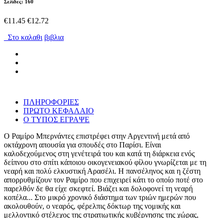
Σελίδες: 160
€11.45
€12.72
Στο καλαθι
βιβλια
ΠΛΗΡΟΦΟΡΙΕΣ
ΠΡΩΤΟ ΚΕΦΑΛΑΙΟ
Ο ΤΥΠΟΣ ΕΓΡΑΨΕ
Ο Ραμίρο Μπερνάντες επιστρέφει στην Αργεντινή μετά από
οκτάχρονη απουσία για σπουδές στο Παρίσι. Είναι
καλοδεχούμενος στη γενέτειρά του και κατά τη διάρκεια ενός
δείπνου στο σπίτι κάποιου οικογενειακού φίλου γνωρίζεται με τη
νεαρή και πολύ ελκυστική Αρασέλι. Η πανσέληνος και η ζέστη
απορρυθμίζουν τον Ραμίρο που επιχειρεί κάτι το οποίο ποτέ στο
παρελθόν δε θα είχε σκεφτεί. Βιάζει και δολοφονεί τη νεαρή
κοπέλα... Στο μικρό χρονικό διάστημα των τριών ημερών που
ακολουθούν, ο νεαρός, φέρελπις δόκτωρ της νομικής και
μελλοντικό στέλεχος της στρατιωτικής κυβέρνησης της χώρας,