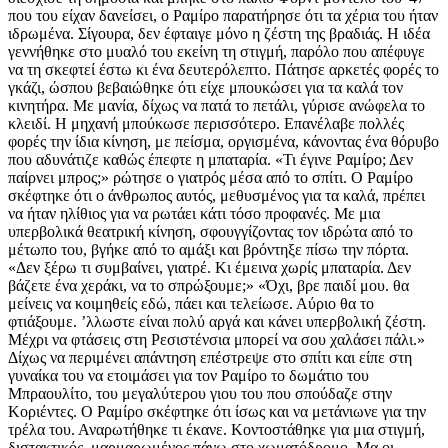
που του είχαν δανείσει, ο Ραμίρο παρατήρησε ότι τα χέρια του ήταν
ιδρωμένα. Σίγουρα, δεν έφταιγε μόνο η ζέστη της βραδιάς. Η ιδέα
γεννήθηκε στο μυαλό του εκείνη τη στιγμή, παρόλο που απέφυγε
να τη σκεφτεί έστω κι ένα δευτερόλεπτο. Πάτησε αρκετές φορές το
γκάζι, ώσπου βεβαιώθηκε ότι είχε μπουκώσει για τα καλά τον
κινητήρα. Με μανία, δίχως να πατά το πετάλι, γύρισε ανώφελα το
κλειδί. Η μηχανή μπούκωσε περισσότερο. Επανέλαβε πολλές
φορές την ίδια κίνηση, με πείσμα, οργισμένα, κάνοντας ένα θόρυβο
που αδυνάτιζε καθώς έπεφτε η μπαταρία. «Τι έγινε Ραμίρο; Δεν
παίρνει μπρος;» ρώτησε ο γιατρός μέσα από το σπίτι. Ο Ραμίρο
σκέφτηκε ότι ο άνθρωπος αυτός, μεθυσμένος για τα καλά, πρέπει
να ήταν ηλίθιος για να ρωτάει κάτι τόσο προφανές. Με μια
υπερβολικά θεατρική κίνηση, σφουγγίζοντας τον ιδρώτα από το
μέτωπο του, βγήκε από το αμάξι και βρόντηξε πίσω την πόρτα.
«Δεν ξέρω τι συμβαίνει, γιατρέ. Κι έμεινα χωρίς μπαταρία. Δεν
βάζετε ένα χεράκι, να το σπρώξουμε;» «Όχι, βρε παιδί μου. θα
μείνεις να κοιμηθείς εδώ, πάει και τελείωσε. Αύριο θα το
φτιάξουμε. ʼλλωστε είναι πολύ αργά και κάνει υπερβολική ζέστη.
Μέχρι να φτάσεις στη Ρεσιστένσια μπορεί να σου χαλάσει πάλι.»
Δίχως να περιμένει απάντηση επέστρεψε στο σπίτι και είπε στη
γυναίκα του να ετοιμάσει για τον Ραμίρο το δωμάτιο του
Μπραουλίτο, του μεγαλύτερου γιου του που σπούδαζε στην
Κοριέντες. Ο Ραμίρο σκέφτηκε ότι ίσως και να μετάνιωνε για την
τρέλα του. Αναρωτήθηκε τι έκανε. Κοντοστάθηκε για μια στιγμή,
διστακτικός, μαρμαρωμένος πάνω στο χωματόδρομο. Μα οι