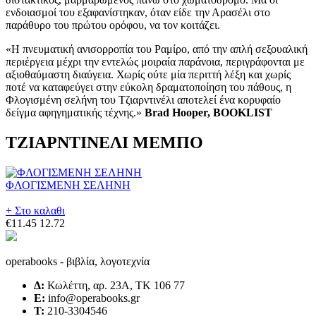
ενδοιασμοί του εξαφανίστηκαν, όταν είδε την Αρασέλι στο
παράθυρο του πρώτου ορόφου, να τον κοιτάζει.
«Η πνευματική ανισορροπία του Ραμίρο, από την απλή σεξουαλική
περιέργεια μέχρι την εντελώς μοιραία παράνοια, περιγράφονται με
αξιοθαύμαστη διαύγεια. Χωρίς ούτε μία περιττή λέξη και χωρίς
ποτέ να καταφεύγει στην εύκολη δραματοποίηση του πάθους, η
Φλογισμένη σελήνη του Τζιαρντινέλι αποτελεί ένα κορυφαίο
δείγμα αφηγηματικής τέχνης.»
Brad Hooper, BOOKLIST
ΤΖΙΑΡΝΤΙΝΕΛΙ ΜΕΜΠΟ
ΦΛΟΓΙΣΜΕΝΗ ΣΕΛΗΝΗ
+ Στο καλαθι
€11.45
12.72
operabooks - βιβλία, λογοτεχνία
Δ:
Κωλέττη, αρ. 23Α, ΤΚ 106 77
E:
info@operabooks.gr
Τ:
210-3304546