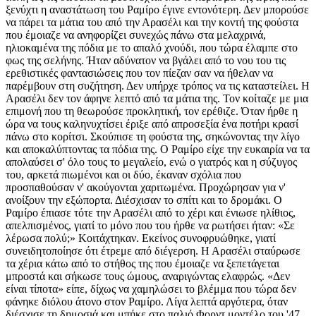
ξενύχτι η αναστάτωση του Ραμίρο έγινε εντονότερη. Δεν μπορούσε
να πάρει τα μάτια του από την Αρασέλι και την κοντή της φούστα
που έμοιαζε να ανηφορίζει συνεχώς πάνω στα μελαχρινά,
ηλιοκαμένα της πόδια με το απαλό χνούδι, που τώρα έλαμπε στο
φως της σελήνης. Ήταν αδύνατον να βγάλει από το νου του τις
ερεθιστικές φαντασιώσεις που τον πίεζαν σαν να ήθελαν να
παρέμβουν στη συζήτηση. Δεν υπήρχε τρόπος να τις καταστείλει. Η
Αρασέλι δεν τον άφηνε λεπτό από τα μάτια της. Τον κοίταζε με μια
επιμονή που τη θεωρούσε προκλητική, τον ερέθιζε. Όταν ήρθε η
ώρα να τους καληνυχτίσει έριξε από απροσεξία ένα ποτήρι κρασί
πάνω στο κορίτσι. Σκούπισε τη φούστα της, σηκώνοντας την λίγο
και αποκαλύπτοντας τα πόδια της. Ο Ραμίρο είχε την ευκαιρία να τα
απολαύσει σ' όλο τους το μεγαλείο, ενώ ο γιατρός και η σύζυγος
του, αρκετά πιωμένοι και οι δύο, έκαναν σχόλια που
προσπαθούσαν ν' ακούγονται χαριτωμένα. Προχώρησαν για ν'
ανοίξουν την εξώπορτα. Διέσχισαν το σπίτι και το δρομάκι. Ο
Ραμίρο έπιασε τότε την Αρασέλι από το χέρι και ένιωσε ηλίθιος,
απελπισμένος, γιατί το μόνο που του ήρθε να ρωτήσει ήταν: «Σε
λέρωσα πολύ;» Κοιτάχτηκαν. Εκείνος συνοφρυώθηκε, γιατί
συνειδητοποίησε ότι έτρεμε από διέγερση. Η Αρασέλι σταύρωσε
τα χέρια κάτω από το στήθος της που έμοιαζε να ξεπετάγεται
μπροστά και σήκωσε τους ώμους, αναριγώντας ελαφρώς. «Δεν
είναι τίποτα» είπε, δίχως να χαμηλώσει το βλέμμα που τώρα δεν
φάνηκε διόλου άτονο στον Ραμίρο. Λίγα λεπτά αργότερα, όταν
διέσχισε τη δημοσιά και μπήκε στο παλιό Φορντ μοντέλο του '47