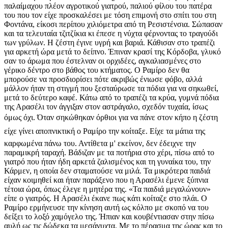
παλαίμαχου πλέον αγροτικού γιατρού, παλιού φίλου του πατέρα
του που τον είχε προσκαλέσει με τόση επιμονή στο σπίτι του στη
Φοντάνα, είκοσι περίπου χιλιόμετρα από τη Ρεσιστένσια. Σώπασαν
και τα τελευταία τζιτζίκια κι έπεσε η νύχτα φέρνοντας το τραγούδι
των γρύλων. Η ζέστη έγινε υγρή και βαριά. Κάθισαν στο τραπέζι
για αρκετή ώρα μετά το δείπνο. Έπιναν κρασί της Κόρδοβα, γλυκό
σαν το άρωμα που έστελναν οι ορχιδέες, αγκαλιασμένες στο
γέρικο δέντρο στο βάθος του κτήματος. Ο Ραμίρο δεν θα
μπορούσε να προσδιορίσει πότε ακριβώς ένιωσε φόβο, αλλά
μάλλον ήταν τη στιγμή που ξεσταύρωσε τα πόδια για να σηκωθεί,
μετά το δεύτερο καφέ. Κάτω από το τραπέζι τα κρύα, γυμνά πόδια
της Αρασέλι τον άγγιξαν στον αστράγαλο, σχεδόν τυχαία, ίσως
όμως όχι. Όταν σηκώθηκαν όρθιοι για να πάνε στον κήπο η ζέστη
είχε γίνει αποπνικτική ο Ραμίρο την κοίταξε. Είχε τα μάτια της
καρφωμένα πάνω του. Αντίθετα μ' εκείνον, δεν έδειχνε την
παραμικρή ταραχή. Βάδιζαν με τα ποτήρια στο χέρι, πίσω από το
γιατρό που ήταν ήδη αρκετά ζαλισμένος και τη γυναίκα του, την
Κάρμεν, η οποία δεν σταματούσε να μιλά. Τα μικρότερα παιδιά
είχαν κοιμηθεί και ήταν παράξενο που η Αρασέλι έμενε ξύπνια
τέτοια ώρα, όπως έλεγε η μητέρα της. «Τα παιδιά μεγαλώνουν»
είπε ο γιατρός. Η Αρασέλι έκανε πως κάτι κοίταζε στο πλάι. Ο
Ραμίρο ερμήνευσε την κίνηση αυτή ως κόλπο με σκοπό να του
δείξει το λοξό χαμόγελο της. Ήπιαν και κουβέντιασαν στην πίσω
αυλή ως τις δώδεκα τα μεσάνυχτα. Με το πέρασμα της ώρας και το