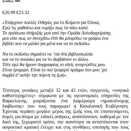
Σελίδες: 480
€20.99
€23.32
«Υπάρχουν πολλές Οδηγίες για το Κείμενο για Όλους.
Εγώ τις μαθαίνω και νομίζω πως τα πάω καλά.
Το πρόσωπο στήριξής μου από την Ομάδα Αυτοδιαχείρισης
μου είπε πως αν συνεχίσω έτσι θα μπορέσω να γράψω ένα
βιβλίο που να μιλάει για μένα και να το εκδώσω.
Να το εκδώσω σημαίνει να ’ναι στα βιβλιοπωλεία
και να το πουλάω για να το διαβάσουν κι άλλοι.
Τότε εγώ θα ήμουν συγγραφέας κι εσείς αναγνώστες μου.
Είναι τρομερό. Είναι το πιο τρομερό πράγμα που μου ’χει
συμβεί σ’ αυτήν την πόρνη τη ζωή».
Τέσσερις γυναίκες μεταξύ 32 και 43 ετών, συγγενείς, «νοητικά
καθυστερημένες» σύμφωνα με τις υγειονομικές υπηρεσίες της
Βαρκελώνης, μοιράζονται ένα διαμέρισμα «ημιαυτόνομης
διαβίωσης» που τους παραχωρεί η Καταλανική Κυβέρνηση.
Έχοντας περάσει μεγάλο μέρος της ζωής τους σε εποπτευόμενες
δομές για άτομα με ειδικές ανάγκες, αναπτύσσουν, καθεμιά με τον
δικό της, ξεχωριστό τρόπο, την ικανότητα να αντιστέκονται στον
ασφυκτικό κρατικό έλεγχο και στις συνθήκες υποταγής που τους