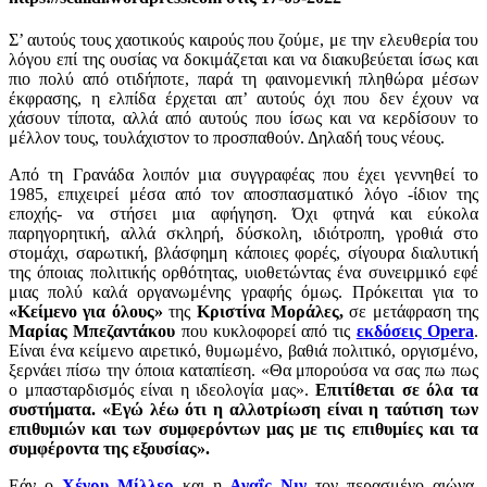
Σ’ αυτούς τους χαοτικούς καιρούς που ζούμε, με την ελευθερία του
λόγου επί της ουσίας να δοκιμάζεται και να διακυβεύεται ίσως και
πιο πολύ από οτιδήποτε, παρά τη φαινομενική πληθώρα μέσων
έκφρασης, η ελπίδα έρχεται απ’ αυτούς όχι που δεν έχουν να
χάσουν τίποτα, αλλά από αυτούς που ίσως και να κερδίσουν το
μέλλον τους, τουλάχιστον το προσπαθούν. Δηλαδή τους νέους.
Από τη Γρανάδα λοιπόν μια συγγραφέας που έχει γεννηθεί το
1985, επιχειρεί μέσα από τον αποσπασματικό λόγο -ίδιον της
εποχής- να στήσει μια αφήγηση. Όχι φτηνά και εύκολα
παρηγορητική, αλλά σκληρή, δύσκολη, ιδιότροπη, γροθιά στο
στομάχι, σαρωτική, βλάσφημη κάποιες φορές, σίγουρα διαλυτική
της όποιας πολιτικής ορθότητας, υιοθετώντας ένα συνειρμικό εφέ
μιας πολύ καλά οργανωμένης γραφής όμως. Πρόκειται για το
«Κείμενο για όλους»
της
Κριστίνα Μοράλες,
σε μετάφραση της
Μαρίας Μπεζαντάκου
που κυκλοφορεί από τις
εκδόσεις Opera
.
Είναι ένα κείμενο αιρετικό, θυμωμένο, βαθιά πολιτικό, οργισμένο,
ξερνάει πίσω την όποια καταπίεση. «Θα μπορούσα να σας πω πως
ο μπασταρδισμός είναι η ιδεολογία μας».
Επιτίθεται σε όλα τα
συστήματα. «Εγώ λέω ότι η αλλοτρίωση είναι η ταύτιση των
επιθυμιών και των συμφερόντων μας με τις επιθυμίες και τα
συμφέροντα της εξουσίας».
Εάν ο
Χένρυ Μίλλερ
και η
Αναΐς Νιν
τον περασμένο αιώνα,