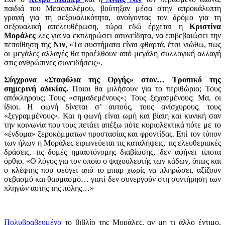
παιδιά του Μεσοπολέμου, βούτηξαν μέσα στην απροκάλυπτη
γραφή για τη σεξουαλικότητα, ανοίγοντας τον δρόμο για τη
σεξουαλική απελευθέρωση, τώρα εδώ έρχεται η
Κριστίνα
Μοράλες
λες για να εκπληρώσει ασυνείδητα, να επιβεβαιώσει την
πεποίθηση της
Νιν
, «Τα συστήματα είναι φθαρτά, έτσι νιώθω, πως
οι μεγάλες αλλαγές θα προέλθουν από μεγάλη συλλογική αλλαγή
στις ανθρώπινες συνειδήσεις».
Σύγχρονα «Σταφύλια της Οργής» στον… Τροπικό της
σημερινή αδικίας.
Ποιοι θα μιλήσουν για το περιθώριο; Τους
απόκληρους; Τους «σημαδεμένους»; Τους ξεχασμένους; Μα, οι
ίδιοι. Η φωνή δίνεται σ’ αυτούς, τους ανίσχυρους, τους
«ξεγραμμένους». Και η φωνή είναι ωμή και βίαιη και κυνική σαν
την κοινωνία που τους πετάει απέξω πότε κυριολεκτικά πότε με το
«ένδυμα» ξεροκόμματων προστασίας και φροντίδας. Επί τον τύπον
των ήλων η Μοράλες ειρωνεύεται τις καταλήψεις, τις ελευθεριακές
δράσεις, τις δομές ημιαυτόνομης διαβίωσης, δεν αφήνει τίποτα
όρθιο. «Ο λόγος για τον οποίο ο ψαχουλευτής των κάδων, όπως και
ο κλέφτης που φεύγει από το μπαρ χωρίς να πληρώσει, αξίζουν
σεβασμό και θαυμασμό… γιατί δεν συνεργούν στη συντήρηση των
πληγών αυτής της πόλης…»
Πολυβραβευμένο
το βιβλίο της Μοράλες, αν μη τι άλλο έντιμο,