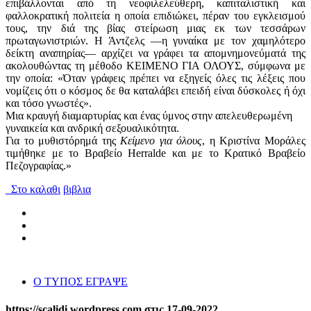
επιβάλλονται από τη νεοφιλελεύθερη, καπιταλιστική και
φαλλοκρατική πολιτεία η οποία επιδιώκει, πέραν του εγκλεισμού
τους, την διά της βίας στείρωση μιας εκ των τεσσάρων
πρωταγωνιστριών. Η Άντζελς —η γυναίκα με τον χαμηλότερο
δείκτη αναπηρίας— αρχίζει να γράφει τα απομνημονεύματά της
ακολουθώντας τη μέθοδο ΚΕΙΜΕΝΟ ΓΙΑ ΟΛΟΥΣ, σύμφωνα με
την οποία: «Όταν γράφεις πρέπει να εξηγείς όλες τις λέξεις που
νομίζεις ότι ο κόσμος δε θα καταλάβει επειδή είναι δύσκολες ή όχι
και τόσο γνωστές».
Μια κραυγή διαμαρτυρίας και ένας ύμνος στην απελευθερωμένη
γυναικεία και ανδρική σεξουαλικότητα.
Για το μυθιστόρημά της
Κείμενο για όλους
, η Κριστίνα Μοράλες
τιμήθηκε με το Βραβείο Herralde και με το Κρατικό Βραβείο
Πεζογραφίας.»
Στο καλαθι
βιβλια
Ο ΤΥΠΟΣ ΕΓΡΑΨΕ
https://scalidi.wordpress.com στις 17-09-2022