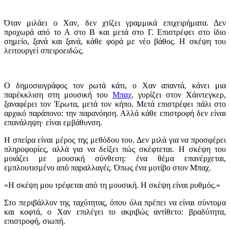
Όταν μιλάει ο Χαν, δεν χτίζει γραμμικά επιχειρήματα. Δεν
προχωρά από το Α στο Β και μετά στο Γ. Επιστρέφει στο ίδιο
σημείο, ξανά και ξανά, κάθε φορά με νέο βάθος. Η σκέψη του
λειτουργεί σπειροειδώς.
Ο δημοσιογράφος τον ρωτά κάτι, ο Χαν απαντά, κάνει μια
παρέκκλιση στη μουσική του
Μπαχ
, γυρίζει στον Χάιντεγκερ,
ξαναφέρει τον Έρωτα, μετά τον κήπο. Μετά επιστρέφει πάλι στο
αρχικό παράπονο: την παρανόηση. Αλλά κάθε επιστροφή δεν είναι
επανάληψη· είναι εμβάθυνση.
Η σπείρα είναι μέρος της μεθόδου του. Δεν μιλά για να προσφέρει
πληροφορίες, αλλά για να δείξει πώς σκέφτεται. Η σκέψη του
μοιάζει με μουσική σύνθεση: ένα θέμα επανέρχεται,
εμπλουτισμένο από παραλλαγές. Όπως ένα μοτίβο στον Μπαχ.
«Η σκέψη μου τρέφεται από τη μουσική. Η σκέψη είναι ρυθμός.»
Στο περιβάλλον της ταχύτητας, όπου όλα πρέπει να είναι σύντομα
και κοφτά, ο Χαν επιλέγει το ακριβώς αντίθετο: βραδύτητα,
επιστροφή, σιωπή.