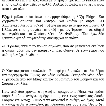
περίπου 60 ετών· μικρό, αλλά με υπέροχο ήχο. Και το Fazioli είναι
επίσης παλιό. Δεν αξίζουν πολλά. Απλώς δουλεύω με τα χέρια μου,
αυτό είναι όλο».
Εξηγεί μάλιστα ότι ίσως παρερμηνεύθηκε η λέξη Flügel. Στα
γερμανικά σημαίνει και «φτερό» και «πιάνο με ουρά». «Ο
Χάιντεγκερ λέει ότι η σκέψη υψώνεται από το φτερό του Έρωτα. Ο
Πλάτωνας επίσης συνδέει τη σκέψη με τον Έρωτα — σε οδηγεί
στο Αγαθό και στο Ωραίο», λέει – βλ. Φαίδρος. «Έτσι έχω δύο
ζευγάρια φτερά: τα φτερά της σκέψης και τα πιάνα».
«Ο Έρωτας είναι αυτό που σε σηκώνει, που σε μεταφέρει εκεί που
η σκέψη μόνη της δεν μπορεί να πάει. Οδηγεί σε έναν χώρο που
ακόμη δεν έχει βιωθεί.»
Ο Χαν σκέφτεται «κυκλικά». Επιστρέφει διαρκώς στο ίδιο θέμα:
την παρερμηνεία. Όμως, σε κάθε «κύκλο» ξεπηδούν νέες ιδέες.
«Τρέφομαι από τον Μπαχ και τον ρομαντισμό του Σούμαν και του
Σούμπερτ», λέει.
Πριν από δύο χρόνια, στη Λειψία, πραγματοποιήθηκε για πρώτη
φορά δημόσια ανάγνωση έργου του, ενώ ένας πιανίστας έπαιζε
Σούμαν και Μπαχ. «Ήθελα να ακουστεί η σκέψη ως ήχος. Μετά
την ανάγνωση, ο πιανίστας με πλησίασε και μου είπε: ‘Αυτό δεν