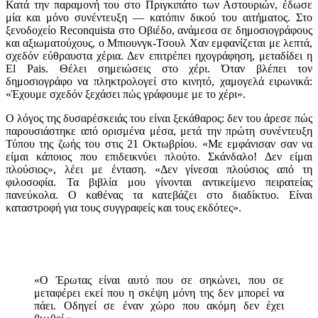
Κατά την παραμονή του στο Πριγκιπάτο των Αστουριών, έδωσε
μία και μόνο συνέντευξη — κατόπιν δικού του αιτήματος. Στο
ξενοδοχείο Reconquista στο Οβιέδο, ανάμεσα σε δημοσιογράφους
και αξιωματούχους, ο Μπιουνγκ-Τσουλ Χαν εμφανίζεται με λεπτά,
σχεδόν εύθραυστα χέρια. Δεν επιτρέπει ηχογράφηση, μεταδίδει η
El Pais. Θέλει σημειώσεις στο χέρι. Όταν βλέπει τον
δημοσιογράφο να πληκτρολογεί στο κινητό, χαμογελά ειρωνικά:
«Έχουμε σχεδόν ξεχάσει πώς γράφουμε με το χέρι».
Ο λόγος της δυσαρέσκειάς του είναι ξεκάθαρος: δεν του άρεσε πώς
παρουσιάστηκε από ορισμένα μέσα, μετά την πρώτη συνέντευξη
Τύπου της ζωής του στις 21 Οκτωβρίου. «Με εμφάνισαν σαν να
είμαι κάποιος που επιδεικνύει πλούτο. Σκάνδαλο! Δεν είμαι
πλούσιος», λέει με ένταση. «Δεν γίνεσαι πλούσιος από τη
φιλοσοφία. Τα βιβλία μου γίνονται αντικείμενο πειρατείας
πανεύκολα. Ο καθένας τα κατεβάζει στο διαδίκτυο. Είναι
καταστροφή για τους συγγραφείς και τους εκδότες».
«Ο Έρωτας είναι αυτό που σε σηκώνει, που σε
μεταφέρει εκεί που η σκέψη μόνη της δεν μπορεί να
πάει. Οδηγεί σε έναν χώρο που ακόμη δεν έχει