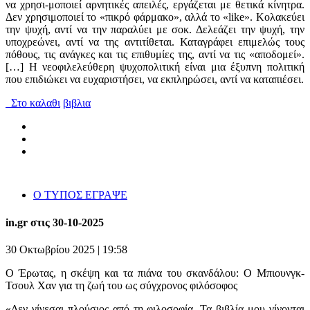
να χρησι-μοποιεί αρνητικές απειλές, εργάζεται με θετικά κίνητρα.
Δεν χρησιμοποιεί το «πικρό φάρμακο», αλλά το «like». Κολακεύει
την ψυχή, αντί να την παραλύει με σοκ. Δελεάζει την ψυχή, την
υποχρεώνει, αντί να της αντιτίθεται. Καταγράφει επιμελώς τους
πόθους, τις ανάγκες και τις επιθυμίες της, αντί να τις «αποδομεί».
[…] Η νεοφιλελεύθερη ψυχοπολιτική είναι μια έξυπνη πολιτική
που επιδιώκει να ευχαριστήσει, να εκπληρώσει, αντί να καταπιέσει.
Στο καλαθι
βιβλια
Ο ΤΥΠΟΣ ΕΓΡΑΨΕ
in.gr στις 30-10-2025
30 Οκτωβρίου 2025 | 19:58
Ο Έρωτας, η σκέψη και τα πιάνα του σκανδάλου: Ο Μπιουνγκ-
Τσουλ Χαν για τη ζωή του ως σύγχρονος φιλόσοφος
«Δεν γίνεσαι πλούσιος από τη φιλοσοφία. Τα βιβλία μου γίνονται