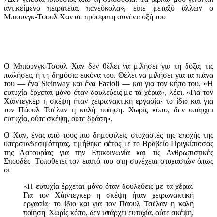
αντικείμενο πειρατείας πανεύκολα», είπε μεταξύ άλλων ο
Μπιουνγκ-Τσουλ Χαν σε πρόσφατη συνέντευξή του
Ο Μπιουνγκ-Τσουλ Χαν δεν θέλει να μιλήσει για τη δόξα, τις
πωλήσεις ή τη δημόσια εικόνα του. Θέλει να μιλήσει για τα πιάνα
του — ένα Steinway και ένα Fazioli — και για τον κήπο του. «Η
ευτυχία έρχεται μόνο όταν δουλεύεις με τα χέρια», λέει. «Για τον
Χάιντεγκερ η σκέψη ήταν χειρωνακτική εργασία· το ίδιο και για
τον Πάουλ Τσέλαν η καλή ποίηση. Χωρίς κόπο, δεν υπάρχει
ευτυχία, ούτε σκέψη, ούτε δράση».
Ο Χαν, ένας από τους πιο δημοφιλείς στοχαστές της εποχής της
υπερσυνδεσιμότητας, τιμήθηκε φέτος με το Βραβείο Πριγκίπισσας
της Αστουρίας για την Επικοινωνία και τις Ανθρωπιστικές
Σπουδές. Tοποθετεί τον εαυτό του στη συνέχεια στοχαστών όπως
οι
«Η ευτυχία έρχεται μόνο όταν δουλεύεις με τα χέρια.
Για τον Χάιντεγκερ η σκέψη ήταν χειρωνακτική
εργασία· το ίδιο και για τον Πάουλ Τσέλαν η καλή
ποίηση. Χωρίς κόπο, δεν υπάρχει ευτυχία, ούτε σκέψη,