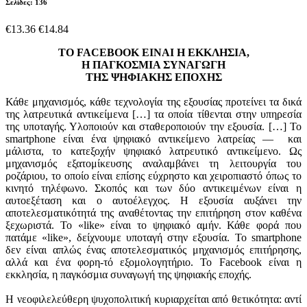
Σελίδες: 136
€13.36
€14.84
ΤΟ
FACEBOOK ΕΙΝΑΙ Η ΕΚΚΛΗΣΙΑ,
Η ΠΑΓΚΟΣΜΙΑ ΣΥΝΑΓΩΓΗ
ΤΗΣ ΨΗΦΙΑΚΗΣ ΕΠΟΧΗΣ
Κάθε μηχανισμός, κάθε τεχνολογία της εξουσίας προτείνει τα δικά
της λατρευτικά αντικείμενα […] τα οποία τίθενται στην υπηρεσία
της υποταγής. Υλοποιούν και σταθεροποιούν την εξουσία. […] Το
smartphone είναι ένα ψηφιακό αντικείμενο λατρείας — και
μάλιστα, το κατεξοχήν ψηφιακό λατρευτικό αντικείμενο. Ως
μηχανισμός εξατομίκευσης αναλαμβάνει τη λειτουργία του
ροζάριου, το οποίο είναι επίσης εύχρηστο και χειροπιαστό όπως το
κινητό τηλέφωνο. Σκοπός και των δύο αντικειμένων είναι η
αυτοεξέταση και ο αυτοέλεγχος. Η εξουσία αυξάνει την
αποτελεσματικότητά της αναθέτοντας την επιτήρηση στον καθένα
ξεχωριστά. Το «like» είναι το ψηφιακό αμήν. Κάθε φορά που
πατάμε «like», δείχνουμε υποταγή στην εξουσία. Το smartphone
δεν είναι απλώς ένας αποτελεσματικός μηχανισμός επιτήρησης,
αλλά και ένα φορη-τό εξομολογητήριο. Το Facebook είναι η
εκκλησία, η παγκόσμια συναγωγή της ψηφιακής εποχής.
Η νεοφιλελεύθερη ψυχοπολιτική κυριαρχείται από θετικότητα: αντί