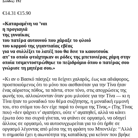
Σελίδες: 192
€14.31
€15.90
«Καταραμένη να ’ναι
η προγιαγιά
της γυναίκας
του πατέρα αυτουνού που χάραξε το φλοιό
του κορμού της γιγαντιαίας εβέας
για να συλλέξει το λατέξ που θα δινε το καουτσούκ
απ’ το οποίο φτιάχτηκαν οι ρόδες της μπετονιέρας χάρη στην
οποία τσιμεντοστρώθηκε το πεζοδρόμιο όπου ο πατέρας σου
γνώρισε τη μητέρα σου.»
«Κι αν ο Βασκό πάσχιζε να δείχνει χαλαρός, έως και αδιάφορος,
προσποιούμενος ότι το μόνο που αισθανόταν για την Τίνα ήταν
ένας αόριστος πόθος, τα πάντα, στον τόνο, στις αποχρώσεις της
φωνής του, αλλοιώνονταν όταν μου μιλούσε για την Τίνα — κι η
Τίνα ήταν το μοναδικό του θέμα συζήτησης, η μοναδική εμμονή
του, στο στόμα του δεν είχε παρά το όνομα της Τίνας.» (Της Τίνας
που) «δεν ψάχνει ν’ αγαπήσει, ούτε ν’ αγαπηθεί, αλλά να κάνει
έρωτα όσο πιο συχνά γίνεται, να φτάνει σε οργασμό, να οδηγεί
άλλους σε οργασμό, να αυτοσυγχωρείται για το ότι ήρθε σε
οργασμό λέγοντας από μέσα της τη φράση του Μποντλέρ: ‘‘Αλλά
τι σημασία έχει η αιωνιότητα της καταδίκης για κείνον που βρήκε