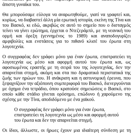
άπιστη γυναίκα του.
Θα μπορούσαμε εύλογα να αναρωτηθούμε, γιατί να γραφτεί και,
κυρίως, να διαβαστεί άλλη μία ερωτική ιστορία, εκείνη της Τίνα και
του Βασκό, κι εδώ, ακριβώς σε αυτό το σημείο που ο δισταγμός
τείνει να γίνει ερώτημα, έρχεται ο Ντεζεράμπλ, με τη νεανική του
ορμή και όρεξη (γεννημένος το 1989) και αναποδογυρίζει
αμφιβολίες και ενστάσεις για το πιθανό κλισέ του έρωτα στη
λογοτεχνία.
O συγγραφέας δεν γράφει μόνο για έναν έρωτα, επιστρατεύει τη
λογοτεχνία ως μέσο και αφορμή αυτού του έρωτα και, ως
αφοσιωμένος εραστής με τη σειρά του της λογοτεχνίας, δεν την
απαρνείται στιγμή, ακόμη και στα πιο δραματικά περιστατικά της
ζωής των ηρώων του. Η ανάκριση και η αστυνομική έρευνα, που
ξεψαχνίζουν την αξιόποινη συμπεριφορά του Βασκό, διενεργούνται
με όχημα ένα τετράδιο, όπου κρατούσε σημειώσεις ο Βασκό, στο
οποίο κάθε στάδιο γίνεται ορόσημο, επώδυνο ή χαρούμενο της
σχέσης με την Τίνα, αποδιδόμενο με ένα χαϊκού.
O συγγραφέας δεν γράφει μόνο για έναν έρωτα,
επιστρατεύει τη λογοτεχνία ως μέσο και αφορμή αυτού
του έρωτα και δεν την απαρνείται στιγμή.
Οι ίδιοι, άλλωστε, οι ήρωες έχουν μια ιδιαίτερη σύνδεση με τη