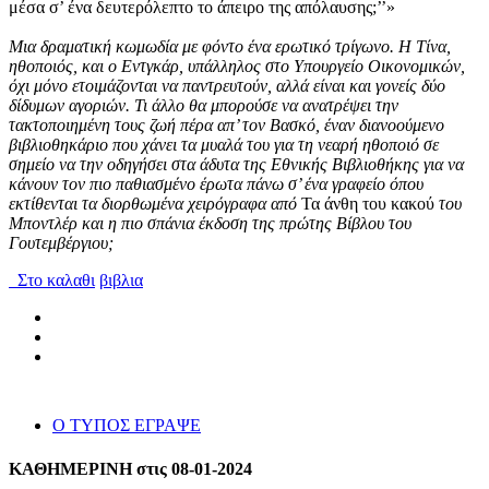
μέσα σ’ ένα δευτερόλεπτο το άπειρο της απόλαυσης;’’»
Μια δραματική κωμωδία με φόντο ένα ερωτικό τρίγωνο. Η Τίνα,
ηθοποιός, και ο Εντγκάρ, υπάλληλος στο Υπουργείο Οικονομικών,
όχι μόνο ετοιμάζονται να παντρευτούν, αλλά είναι και γονείς δύο
δίδυμων αγοριών. Τι άλλο θα μπορούσε να ανατρέψει την
τακτοποιημένη τους ζωή πέρα απ’ τον Βασκό, έναν διανοούμενο
βιβλιοθηκάριο που χάνει τα μυαλά του για τη νεαρή ηθοποιό σε
σημείο να την οδηγήσει στα άδυτα της Εθνικής Βιβλιοθήκης για να
κάνουν τον πιο παθιασμένο έρωτα πάνω σ’ ένα γραφείο όπου
εκτίθενται τα διορθωμένα χειρόγραφα από
Τα άνθη του κακού
του
Μποντλέρ και η πιο σπάνια έκδοση της πρώτης Βίβλου του
Γουτεμβέργιου;
Στο καλαθι
βιβλια
Ο ΤΥΠΟΣ ΕΓΡΑΨΕ
ΚΑΘΗΜΕΡΙΝΗ στις 08-01-2024