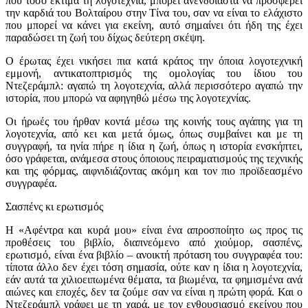
που τόσο εκτιμά τη λογοτεχνία, μπορεί ανενδοίαστα να προσφέρει
την καρδιά του Βολταίρου στην Τίνα του, σαν να είναι το ελάχιστο
που μπορεί να κάνει για εκείνη, αυτό σημαίνει ότι ήδη της έχει
παραδώσει τη ζωή του δίχως δεύτερη σκέψη.
Ο έρωτας έχει νικήσει πια κατά κράτος την όποια λογοτεχνική
εμμονή, αντικατοπτρισμός της ομολογίας του ίδιου του
Ντεζεράμπλ: αγαπώ τη λογοτεχνία, αλλά περισσότερο αγαπώ την
ιστορία, που μπορώ να αφηγηθώ μέσω της λογοτεχνίας.
Οι ήρωές του ήρθαν κοντά μέσω της κοινής τους αγάπης για τη
λογοτεχνία, από κει και μετά όμως, όπως συμβαίνει και με τη
συγγραφή, τα ηνία πήρε η ίδια η ζωή, όπως η ιστορία ενσκήπτει,
όσο γράφεται, ανάμεσα στους όποιους πειραματισμούς της τεχνικής
και της φόρμας, αιφνιδιάζοντας ακόμη και τον πιο προϊδεασμένο
συγγραφέα.
Σασπένς κι ερωτισμός
Η «Αφέντρα και κυρά μου» είναι ένα απροσποίητο ως προς τις
προθέσεις του βιβλίο, διαπνεόμενο από χιούμορ, σασπένς,
ερωτισμό, είναι ένα βιβλίο – ανοικτή πρόταση του συγγραφέα του:
τίποτα άλλο δεν έχει τόση σημασία, ούτε καν η ίδια η λογοτεχνία,
εάν αυτά τα χιλιοειπωμένα θέματα, τα βιωμένα, τα φημισμένα ανά
αιώνες και εποχές, δεν τα ζούμε σαν να είναι η πρώτη φορά. Και ο
Ντεζεράμπλ γράφει με τη χαρά, με τον ενθουσιασμό εκείνου που