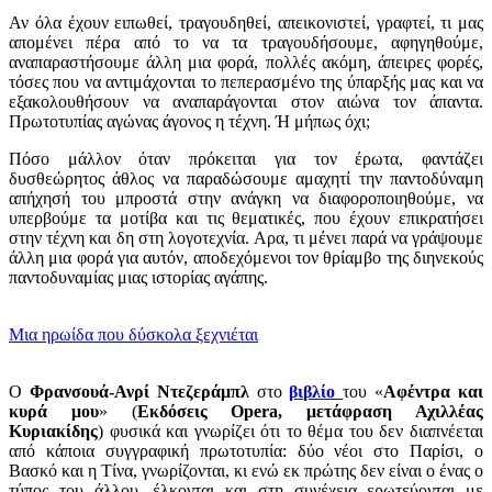
Αν όλα έχουν ειπωθεί, τραγουδηθεί, απεικονιστεί, γραφτεί, τι μας
απομένει πέρα από το να τα τραγουδήσουμε, αφηγηθούμε,
αναπαραστήσουμε άλλη μια φορά, πολλές ακόμη, άπειρες φορές,
τόσες που να αντιμάχονται το πεπερασμένο της ύπαρξής μας και να
εξακολουθήσουν να αναπαράγονται στον αιώνα τον άπαντα.
Πρωτοτυπίας αγώνας άγονος η τέχνη. Ή μήπως όχι;
Πόσο μάλλον όταν πρόκειται για τον έρωτα, φαντάζει
δυσθεώρητος άθλος να παραδώσουμε αμαχητί την παντοδύναμη
απήχησή του μπροστά στην ανάγκη να διαφοροποιηθούμε, να
υπερβούμε τα μοτίβα και τις θεματικές, που έχουν επικρατήσει
στην τέχνη και δη στη λογοτεχνία. Aρα, τι μένει παρά να γράψουμε
άλλη μια φορά για αυτόν, αποδεχόμενοι τον θρίαμβο της διηνεκούς
παντοδυναμίας μιας ιστορίας αγάπης.
Μια ηρωίδα που δύσκολα ξεχνιέται
Ο
Φρανσουά-Ανρί Ντεζεράμπλ
στο
βιβλίο
του «
Αφέντρα και
κυρά μου
» (
Εκδόσεις Opera, μετάφραση Αχιλλέας
Κυριακίδης
) φυσικά και γνωρίζει ότι το θέμα του δεν διαπνέεται
από κάποια συγγραφική πρωτοτυπία: δύο νέοι στο Παρίσι, ο
Βασκό και η Τίνα, γνωρίζονται, κι ενώ εκ πρώτης δεν είναι ο ένας ο
τύπος του άλλου, έλκονται και στη συνέχεια ερωτεύονται με