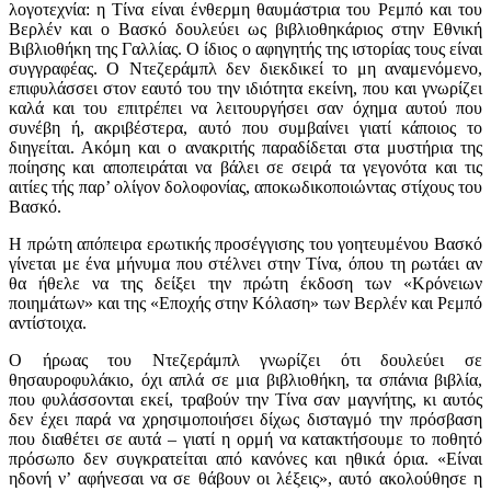
λογοτεχνία: η Τίνα είναι ένθερμη θαυμάστρια του Ρεμπό και του
Βερλέν και ο Βασκό δουλεύει ως βιβλιοθηκάριος στην Εθνική
Βιβλιοθήκη της Γαλλίας. Ο ίδιος ο αφηγητής της ιστορίας τους είναι
συγγραφέας. Ο Ντεζεράμπλ δεν διεκδικεί το μη αναμενόμενο,
επιφυλάσσει στον εαυτό του την ιδιότητα εκείνη, που και γνωρίζει
καλά και του επιτρέπει να λειτουργήσει σαν όχημα αυτού που
συνέβη ή, ακριβέστερα, αυτό που συμβαίνει γιατί κάποιος το
διηγείται. Ακόμη και ο ανακριτής παραδίδεται στα μυστήρια της
ποίησης και αποπειράται να βάλει σε σειρά τα γεγονότα και τις
αιτίες τής παρ’ ολίγον δολοφονίας, αποκωδικοποιώντας στίχους του
Βασκό.
Η πρώτη απόπειρα ερωτικής προσέγγισης του γοητευμένου Βασκό
γίνεται με ένα μήνυμα που στέλνει στην Τίνα, όπου τη ρωτάει αν
θα ήθελε να της δείξει την πρώτη έκδοση των «Κρόνειων
ποιημάτων» και της «Εποχής στην Κόλαση» των Βερλέν και Ρεμπό
αντίστοιχα.
Ο ήρωας του Ντεζεράμπλ γνωρίζει ότι δουλεύει σε
θησαυροφυλάκιο, όχι απλά σε μια βιβλιοθήκη, τα σπάνια βιβλία,
που φυλάσσονται εκεί, τραβούν την Τίνα σαν μαγνήτης, κι αυτός
δεν έχει παρά να χρησιμοποιήσει δίχως δισταγμό την πρόσβαση
που διαθέτει σε αυτά – γιατί η ορμή να κατακτήσουμε το ποθητό
πρόσωπο δεν συγκρατείται από κανόνες και ηθικά όρια. «Είναι
ηδονή ν’ αφήνεσαι να σε θάβουν οι λέξεις», αυτό ακολούθησε η