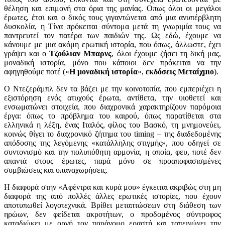
θέληση και επιμονή στα όρια της μανίας. Οπως όλοι οι μεγάλοι
έρωτες, έτσι και ο δικός τους γιγαντώνεται από μια ανυπέρβλητη
δυσκολία, η Τίνα πρόκειται σύντομα μετά τη γνωριμία τους να
παντρευτεί τον πατέρα των παιδιών της. Ως εδώ, έχουμε να
κάνουμε με μια ακόμη ερωτική ιστορία, που όπως, άλλωστε, έχει
γράψει και ο
Τζούλιαν Μπαρνς
, όλοι έχουμε ζήσει τη δική μας,
μοναδική ιστορία, μόνο που κάποιοι δεν πρόκειται να την
αφηγηθούμε ποτέ («
Η μοναδική ιστορία
»,
εκδόσεις Μεταίχμιο
).
Ο Ντεζεράμπλ δεν τα βάζει με την κοινοτοπία, που εμπεριέχει η
εξιστόρηση ενός ατυχούς έρωτα, αντίθετα, την υιοθετεί και
ενσωματώνει στοιχεία, που διαχρονικά χαρακτηρίζουν παρόμοια
έργα: όπως το πρόβλημα του καιρού, όπως παρατίθεται στα
ελληνικά η λέξη, ένας Ιταλός, φίλος του Βασκό, τη μνημονεύει,
κοινώς θίγει το διαχρονικό ζήτημα του timing – της διαδεδομένης
απόδοσης της λεγόμενης «κατάλληλης στιγμής», που οδηγεί σε
συντονισμό και την πολυπόθητη αρμονία, η οποία, φευ, ποτέ δεν
απαντά στους έρωτες, παρά μόνο σε προαποφασισμένες
συμβιώσεις και υπαναχωρήσεις.
Η διαφορά στην «Αφέντρα και κυρά μου» έγκειται ακριβώς στη μη
διαφορά της από πολλές άλλες ερωτικές ιστορίες, που έχουν
αποτυπωθεί λογοτεχνικά. Βρίθει μεταπτώσεων στη διάθεση των
ηρώων, δεν φείδεται ακροτήτων, ο προδομένος σύντροφος
καταδιώκει με οργή τον παράνομο εραστή και ταπεινώνει την