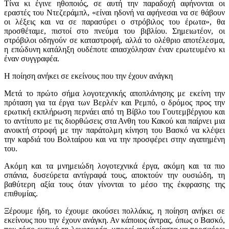
Τίνα κι έγινε ηθοποιός, σε αυτή την παραδοχή αφήνονται οι
εραστές του Ντεζεράμπλ, «είναι ηδονή να αφήνεσαι να σε θάβουν
οι λέξεις και να σε παρασύρει ο στρόβιλος του έρωτα», θα
προσθέταμε, πιστοί στο πνεύμα του βιβλίου. Σημειωτέον, οι
στρόβιλοι οδηγούν σε καταστροφή, αλλά το ολέθριο αποτέλεσμα,
η επώδυνη κατάληξη ουδέποτε απασχόλησαν έναν ερωτευμένο κι
έναν συγγραφέα.
Η ποίηση ανήκει σε εκείνους που την έχουν ανάγκη
Μετά το πρώτο σήμα λογοτεχνικής αποπλάνησης με εκείνη την
πρόταση για τα έργα των Βερλέν και Ρεμπό, ο δρόμος προς την
ερωτική εκπλήρωση περνάει από τη Βίβλο του Γουτεμβέργιου και
το αντίτυπο με τις διορθώσεις στα Ανθη του Κακού και παίρνει μια
ανοικτή στροφή με την παράτολμη κίνηση του Βασκό να κλέψει
την καρδιά του Βολταίρου και να την προσφέρει στην αγαπημένη
του.
Ακόμη και τα μνημειώδη λογοτεχνικά έργα, ακόμη και τα πιο
σπάνια, δυσεύρετα αντίγραφά τους, αποκτούν την ουσιώδη, τη
βαθύτερη αξία τους όταν γίνονται το μέσο της έκφρασης της
επιθυμίας.
Ξέρουμε ήδη, το έχουμε ακούσει πολλάκις, η ποίηση ανήκει σε
εκείνους που την έχουν ανάγκη. Αν κάποιος άντρας, όπως ο Βασκό,