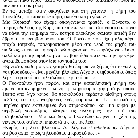
πανεπιστημιακή ύλη.
Εν τω μεταξύ, στην οικογένεια και στη γειτονιά, η φήμη του
Γκονσάλο, του παιδιού-θαύμα, ολοένα και μεγάλωνε.
Μια Κυριακή που είχαμε οικογενειακό τραπέζι, ο Ερνέστο, ο
μικρός αδελφός της Κάρι, που έπρεπε να πάει στο νοσοκομείο για
να κάνει την εφημερία του, έστησε ολόκληρο σαματά επειδή δεν
έβρισκε το «στηθοσκόπο» του. Ο Ερνέστο, που είχε μόλις πάρει
πτυχίο Ιατρικής, τσαλαβουτούσε μέσα στα νερά της ρηχής του
παιδείας, κι εκείνη τη φορά εγώ άρχισα να τον πειράζω για πλάκα,
αλλά και με την πρόθεση να τον βοηθήσω ώστε να μην προφέρει
ανακρίβειες πάνω στον ίδιο τον τομέα του:
«Ερνέστο, παιδί μου, ως γιατρός θα έπρεπε να ξέρεις ότι το να λες
«στηθοσκόπος» είναι μεγάλη βλακεία. Λέγεται στηθοσκόπιο, όπως
λέμε μικροσκόπιο, τηλεσκόπιο, περισκόπιο…»
Ο Γκονσαλίτο ήταν παρών, και στην καταπληκτική μνήμη του
έμεινε καταχωρημένη εκείνη η πληροφορία χάρη στην οποία,
έπειτα από λίγο καιρό, θα προκαλούσε τεράστια αίσθηση στους
πελάτες και τις εργαζόμενες ενός φαρμακείου. Σε μια από τις
βιτρίνες ήταν εκτεθειμένο ένα στηθοσκόπιο, και μια κυρία με
περιβολή νοσοκόμας ρώτησε τις πωλήτριες την τιμή του
«στηθοσκόπου». Μια και δυο, ο Γκονσάλο αφήνει το χέρι της
γιαγιάς του, στήνεται μπροστά της και της λέει:
«Κυρία, μη λέτε βλακείες. Δε λέγεται στηθοσκόπος. Λέγεται
στηθοσκόπιο, όπως τηλεσκόπιο, μικροσκόπιο…»