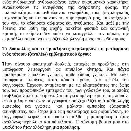
ενός ανθρωπιστή ανθρωποφάγου έχουν οικουμενικό χαρακτήρα.
Αναδεικνύουν τις αντιφάσεις της ανθρώπινης φύσης, την
πολυπλοκότητα του ανθρώπινου εγκεφάλου, τους ψυχολογικούς
μηχανισμούς που υποκινούν τη συμπεριφορά μας, τα ανεξήγητα
του νου, το αδιαίρετο σώματος και πνεύματος. Και μαζί με την
έρευνα στα βάθη της ψυχής, ασκείται φυσικά και κοινωνική
κριτική, το κείμενο δεν παύει να καταγγέλλει την αδικία, την
εκμετάλλευση και να εκφράζει αλληλεγγύη προς τους αδύναμους.
Τι δυσκολίες και τι προκλήσεις περιλαμβάνει η μετάφραση
ενός τέτοιου (ξαναλέω) εμβληματικού έργου;
Ήταν σίγουρα απαιτητική δουλειά, ευτυχώς οι προκλήσεις στη
μετάφραση λειτουργούν ως επιπλέον κίνητρα. Και πάντα
προσφέρουν επιπλέον γνώσεις, κάθε είδους γνώσεις. Με κάθε
μετάφραση μπαίνεις, κατά κάποιο τρόπο, στο κεφάλι του
συγγραφέα. Έρχεσαι αντιμέτωπη με τις ιδιαιτερότητες της ζωής
του, των προσωπικών εμπειριών του, των γνώσεών του, οι οποίες
αναβλύζουν από το κείμενο. Στη συγκεκριμένη περίπτωση, λοιπόν,
αφού μιλάμε για έναν συγγραφέα που ξεχειλίζει από κάθε λογής
εμπειρίες και γνώσεις, και μάλιστα εμπειρίες εξαιρετικά
ασυνήθιστες, που έζησε μια ζωή πολυτάραχη και ριψοκίνδυνη, το
συγγραφικό κεφάλι στο οποίο εισήλθε η μεταφράστρια ήταν
αναλόγως περίπλοκο και πάμπλουτο. Η σύντομη βουτιά μου στο
μυαλό του ήταν ολόκληρη μια πρόκληση.