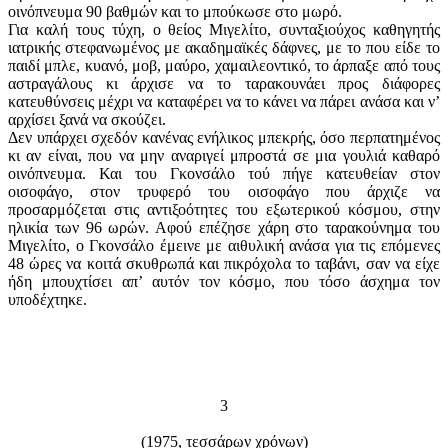
οινόπνευμα 90 βαθμών και το μπούκωσε στο μωρό.
Για καλή τους τύχη, ο θείος Μιγελίτο, συνταξιούχος καθηγητής
ιατρικής στεφανωμένος με ακαδημαϊκές δάφνες, με το που είδε το
παιδί μπλε, κυανό, μοβ, μαύρο, χαμαιλεοντικό, το άρπαξε από τους
αστραγάλους κι άρχισε να το ταρακου­νάει προς διάφορες
κατευθύνσεις μέχρι να καταφέρει να το κάνει να πάρει ανάσα και ν’
αρχίσει ξανά να σκούζει.
Δεν υπάρχει σχεδόν κανένας ενήλικος μπεκρής, όσο περπατημένος
κι αν είναι, που να μην αναριγεί μπροστά σε μια γουλιά καθαρό
οινόπνευμα. Και του Γκονσάλο τού πήγε κατευθείαν στον
οισοφάγο, στον τρυφερό του οισοφάγο που άρχιζε να
προσαρμόζεται στις αντιξοότητες του εξωτερικού κόσμου, στην
ηλικία των 96 ωρών. Αφού επέζησε χάρη στο ταρακούνημα του
Μιγελίτο, ο Γκονσάλο έμεινε με αιθυλική ανάσα για τις επόμενες
48 ώρες να κοιτά σκυθρωπά και πικρόχολα το ταβάνι, σαν να είχε
ήδη μπουχτίσει απ’ αυτόν τον κόσμο, που τόσο άσχημα τον
υποδέχτηκε.
3
(1975, τεσσάρων χρόνων)