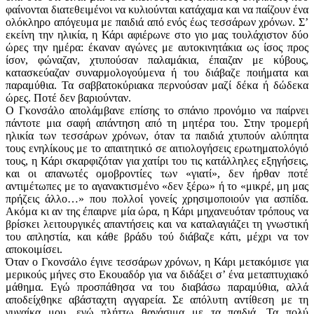
φαίνονται διατεθειμένοι να κυλιούνται κατάχαμα και να παίζουν ένα
ολόκληρο απόγευμα με παιδιά από ενός έως τεσσάρων χρόνων. Σ’
εκείνη την ηλικία, η Κάρι αφιέρωνε στο γιο μας τουλάχιστον δύο
ώρες την ημέρα: έκαναν αγώνες με αυτοκινητάκια ως ίσος προς
ίσον, φώναζαν, χτυπούσαν παλαμάκια, έπαιζαν με κύβους,
κατασκεύαζαν συναρμολογούμενα ή του διάβαζε ποιήματα και
παραμύθια. Τα σαββατοκύριακα περνούσαν μαζί δέκα ή δώδεκα
ώρες. Ποτέ δεν βαριούνταν.
Ο Γκονσάλο απολάμβανε επίσης το σπάνιο προνόμιο να παίρνει
πάντοτε μια σαφή απάντηση από τη μητέρα του. Στην τρομερή
ηλικία των τεσσάρων χρόνων, όταν τα παιδιά χτυπούν αλύπητα
τους ενηλίκους με το απαιτητικό σε αιτιολογήσεις ερωτηματολόγιό
τους, η Κάρι σκαρφιζόταν για χατίρι του τις κατάλληλες εξηγήσεις,
και οι απανωτές ομοβροντίες των «γιατί», δεν ήρθαν ποτέ
αντιμέτωπες με το αγανακτισμένο «δεν ξέρω» ή το «μικρέ, μη μας
πρήζεις άλλο…» που πολλοί γονείς χρησιμοποιούν για ασπίδα.
Ακόμα κι αν της έπαιρνε μία ώρα, η Κάρι μηχανευόταν τρόπους να
βρίσκει λειτουργικές απαντήσεις και να καταλαγιάζει τη γνωστική
του απληστία, και κάθε βράδυ τού διάβαζε κάτι, μέχρι να τον
αποκοιμίσει.
Όταν ο Γκονσάλο έγινε τεσσάρων χρόνων, η Κάρι μετακόμισε για
μερικούς μήνες στο Εκουαδόρ για να διδάξει σ’ ένα μεταπτυχιακό
μάθημα. Εγώ προσπάθησα να του διαβάσω παραμύθια, αλλά
αποδείχθηκε αβάσταχτη αγγαρεία. Σε απόλυτη αντίθεση με τη
γυναίκα μου, εγώ πλήττω θανάσιμα με τα παιδιά. Τα πολύ