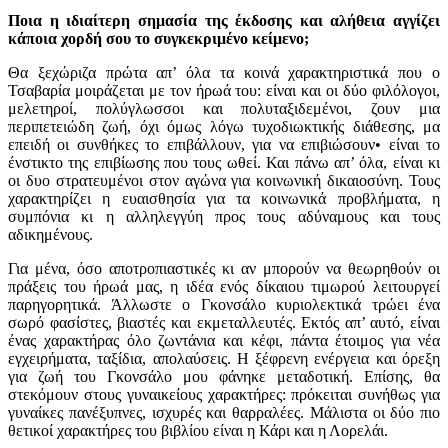
Ποια η ιδιαίτερη σημασία της έκδοσης και αλήθεια αγγίζει
κάποια χορδή σου το συγκεκριμένο κείμενο;
Θα ξεχώριζα πρώτα απ’ όλα τα κοινά χαρακτηριστικά που ο
Τσαβαρία μοιράζεται με τον ήρωά του: είναι και οι δύο φιλόλογοι,
μελετηροί, πολύγλωσσοι και πολυταξιδεμένοι, ζουν μια
περιπετειώδη ζωή, όχι όμως λόγω τυχοδιωκτικής διάθεσης, μα
επειδή οι συνθήκες το επιβάλλουν, για να επιβιώσουν• είναι το
ένστικτο της επιβίωσης που τους ωθεί. Και πάνω απ’ όλα, είναι κι
οι δυο στρατευμένοι στον αγώνα για κοινωνική δικαιοσύνη. Τους
χαρακτηρίζει η ευαισθησία για τα κοινωνικά προβλήματα, η
συμπόνια κι η αλληλεγγύη προς τους αδύναμους και τους
αδικημένους.
Για μένα, όσο αποτροπιαστικές κι αν μπορούν να θεωρηθούν οι
πράξεις του ήρωά μας, η ιδέα ενός δίκαιου τιμωρού λειτουργεί
παρηγορητικά. Άλλωστε ο Γκονσάλο κυριολεκτικά τρώει ένα
σωρό φασίστες, βιαστές και εκμεταλλευτές. Εκτός απ’ αυτό, είναι
ένας χαρακτήρας όλο ζωντάνια και κέφι, πάντα έτοιμος για νέα
εγχειρήματα, ταξίδια, απολαύσεις. Η ξέφρενη ενέργεια και όρεξη
για ζωή του Γκονσάλο μου φάνηκε μεταδοτική. Επίσης, θα
στεκόμουν στους γυναικείους χαρακτήρες: πρόκειται συνήθως για
γυναίκες πανέξυπνες, ισχυρές και θαρραλέες. Μάλιστα οι δύο πιο
θετικοί χαρακτήρες του βιβλίου είναι η Κάρι και η Λορελάι.