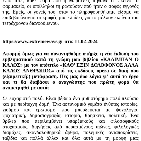
Από τότε, κάθε φορά που η Μερσέδες πήγαινε σ’ εκείνο το
φαρμακείο, οι υπάλληλοι τη ρωτούσαν πού ήταν ο σοφός εγγονός
της. Εμείς, οι γονείς του, όταν το πληροφορηθήκαμε είδαμε να
επιβεβαιώνονται οι κρυφές μας ελπίδες για το μέλλον εκείνου του
τετράχρονου διανοούμενου.
https://www.extremeways.gr στις 11-02-2024
Αφορμή όμως για να συναντηθούμε υπήρξε η νέα έκδοση του
εμβληματικού κατά τη γνώμη μου βιβλίου «ΚΑΛΙΜΠΑΝ Ο
ΚΑΛΟΣ» με τον υπότιτλο «ΚΑΘ’ ΕΞΙΝ ΔΟΛΟΦΟΝΟΣ ΑΛΛΑ
ΚΑΛΟΣ ΑΝΘΡΩΠΟΣ» από τις εκδόσεις opera σε δική σου
(εξαιρετική!) μετάφραση. Πες μας δυο λόγια γι’ αυτό το έργο
και τι θα διαβάσει ο αναγνώστης που πρώτη φορά θα
αναμετρηθεί με αυτό;
Σε ευχαριστώ πολύ. Είναι βέβαια ένα μυθιστόρημα πολύ πλούσιο
και με περίτεχνη δομή. Ένα αστυνομικό γεμάτο ένθετες ιστορίες,
χιούμορ και ερωτισμό, που μπερδεύεται με ψυχολογία,
ψυχιατρική, δημοσιογραφία, ιστορία, θρησκεία, πολιτική. Ένα
θρίλερ που περιλαμβάνει υπαρξιακούς και φιλοσοφικούς
στοχασμούς, διηγήσεις από περασμένους αιώνες, φιλολογικές
διαμάχες, σκανδαλοθηρικά άρθρα, πολεμικές ανταποκρίσεις,
ταξίδια και πολλά άλλα• και όλα αυτά με τη μορφή μιας