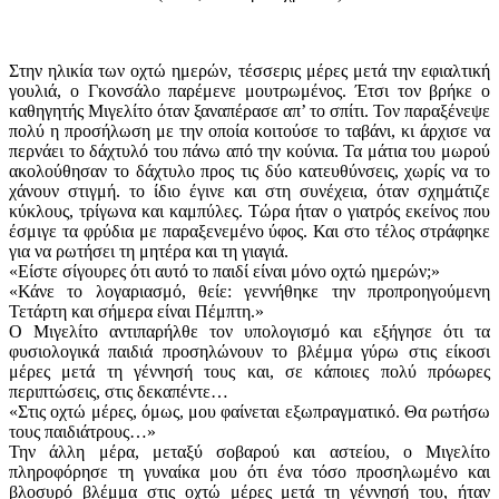
Στην ηλικία των οχτώ ημερών, τέσσερις μέρες μετά την εφιαλτική
γουλιά, ο Γκονσάλο παρέμενε μουτρωμένος. Έτσι τον βρήκε ο
καθηγητής Μιγελίτο όταν ξαναπέρασε απ’ το σπίτι. Τον παραξένεψε
πολύ η προσήλωση με την οποία κοιτούσε το ταβάνι, κι άρχισε να
περνάει το δάχτυλό του πάνω από την κούνια. Τα μάτια του μωρού
ακολούθησαν το δάχτυλο προς τις δύο κατευθύνσεις, χωρίς να το
χάνουν στιγμή. το ίδιο έγινε και στη συνέχεια, όταν σχημάτιζε
κύκλους, τρίγωνα και καμπύλες. Τώρα ήταν ο γιατρός εκείνος που
έσμιγε τα φρύδια με παραξενεμένο ύφος. Και στο τέλος στράφηκε
για να ρωτήσει τη μητέρα και τη γιαγιά.
«Είστε σίγουρες ότι αυτό το παιδί είναι μόνο οχτώ ημερών;»
«Κάνε το λογαριασμό, θείε: γεννήθηκε την προπροηγούμενη
Τετάρτη και σήμερα είναι Πέμπτη.»
Ο Μιγελίτο αντιπαρήλθε τον υπολογισμό και εξήγησε ότι τα
φυσιολογικά παιδιά προσηλώνουν το βλέμμα γύρω στις είκοσι
μέρες μετά τη γέννησή τους και, σε κάποιες πολύ πρόωρες
περιπτώσεις, στις δεκαπέντε…
«Στις οχτώ μέρες, όμως, μου φαίνεται εξωπραγματικό. Θα ρωτήσω
τους παιδιάτρους…»
Την άλλη μέρα, μεταξύ σοβαρού και αστείου, ο Μιγελίτο
πληροφόρησε τη γυναίκα μου ότι ένα τόσο προσηλωμένο και
βλοσυρό βλέμμα στις οχτώ μέρες μετά τη γέννησή του, ήταν