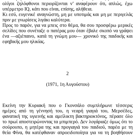
ολίγοι ζηλόφθονοι περιορίζονται ν’ αναφέρουν ότι, απλώς, έχω
υπέρμετρο IQ, κάτι που είναι, επίσης, αλήθεια.
Κι εσύ, ευγενικέ αναγνώστη, μη με υποτιμάς και μη με περιγελάς
πριν με γνωρίσεις λιγάκι καλύτερα.
Προς το παρόν, για να μπεις στο θέμα, θα σου προσφέρω μερικές
σελίδες που συνέταξε ο πατέρας μου όταν έβαλε σκοπό να γράψει
ένα —αξιέπαινο, κατά τη γνώμη μου— χρονικό της παιδικής και
εφηβικής μου ηλικίας.
2
(1971, 1η Αυγούστου)
Εκείνη την Κυριακή που ο Γκονσάλο συμπλήρωνε τέσσερις
ημέρες από τη γέννησή του, η νεαρή γιαγιά του, Μερσέδες,
φανατική της υγιεινής και αμείλικτη βακτηριοκτόνος, πέρασε όλο
το πρωί αποστειρώνοντας τα μπιμπερό. Δεν λογάριαζε όμως ότι το
σούρουπο, η μητέρα της και προγιαγιά του παιδιού, παρέα με τη
θεία Φίνα, θα κατέφθαναν απροειδοποίητα για να τη βοηθήσουν