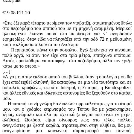
Σελίδες: 488
€19.08
€21.20
«Στις έξι παρά τέταρτο περίμενα τον νταβατζή, σταματημένος δίπλα
στο πεζοδρόμιο του σπιτιού του με τη μηχανή αναμμένη. Μερικοί
ηλικιωμένοι έκαναν ουρά στο περίπτερο για ν’ αγοράσουν
εφημερίδες, όταν είδα να πλησιάζει από την οδό 72 η μεθυσμένη
και τρεκλίζουσα σιλουέτα του Ανσέλμο.
Περπατούσε πάνω στην άσφαλτο. Εγώ ξεκίνησα να κινούμαι
πολύ αργά, κι όταν τον είχα στα τρία μέτρα, επιτάχυνα απότομα.
Αυτός προσπάθησε να καταφύγει στο πεζοδρόμιο, αλλά τον έριξα
κάτω με το φτερό.»
[…]
«Λίγο μετά την έκδοση αυτού του βιβλίου, όταν η ομολογία μου θα
έχει αποδειχθεί αληθινή, θα καταφύγω σε μια νέα ταυτότητα και σε
ασφαλείς κρυψώνες, αφού η Interpol, η Europol, η Bundespolizei
και άλλες εθνικές και ιδιωτικές αστυνομίες θα ξεχυθούν στο κατόπι
μου.
Η ποταπή κοινή γνώμη θα διαδώσει φρικαλεότητες για το άτομό
μου, και ο χυδαίος κιτρινισμός του Τύπου θα με χαρακτηρίσει
τέρας, ανώμαλο και όλα τα σχετικά (πράγμα που είναι εν μέρει
αλήθεια). Ωστόσο, είμαι σίγουρος πως στο τέλος πολλοί
αναγνώστες με ζεστή καρδιά, στρατευμένοι στην αλήθεια, θα μου
αναγνωρίσουν μια κοινωνική συμπεριφορά πιο συνεπή,