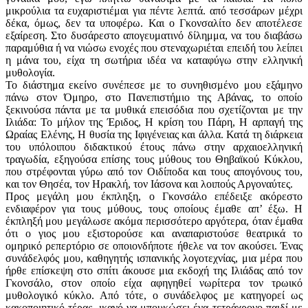
μικρούλια τα ευχαριστιέμαι για πέντε λεπτά. από τεσσάρων μέχρι
δέκα, όμως, δεν τα υποφέρω. Και ο Γκονσαλίτο δεν αποτέλεσε
εξαίρεση. Στο δυσάρεστο απογευματινό δίλημμα, να του διαβάσω
παραμύθια ή να νιώσω ενοχές που στεναχωριέται επειδή του λείπει
η μάνα του, είχα τη σωτήρια ιδέα να καταφύγω στην ελληνική
μυθολογία.
Το διάστημα εκείνο συνέπεσε με το συνηθισμένο μου εξάμηνο
πάνω στον Όμηρο, στο Πανεπιστήμιο της Αβάνας, το οποίο
ξεκινούσα πάντα με τα μυθικά επεισόδια που σχετίζονται με την
Ιλιάδα: Το μήλον της Έριδος, Η κρίση του Πάρη, Η αρπαγή της
Ωραίας Ελένης, Η θυσία της Ιφιγένειας και άλλα. Κατά τη διάρκεια
του υπόλοιπου διδακτικού έτους πάνω στην αρχαιοελληνική
τραγωδία, εξηγούσα επίσης τους μύθους του Θηβαϊκού Κύκλου,
που στρέφονται γύρω από τον Οιδίποδα και τους απογόνους του,
και τον Θησέα, τον Ηρακλή, τον Ιάσονα και λοιπούς Αργοναύτες.
Προς μεγάλη μου έκπληξη, ο Γκονσάλο επέδειξε ακόρεστο
ενδιαφέρον για τους μύθους, τους οποίους έμαθε απ’ έξω. Η
έκπληξή μου μεγάλωσε ακόμα περισσότερο αργότερα, όταν έμαθα
ότι ο γιος μου εξιστορούσε και αναπαριστούσε θεατρικά το
ομηρικό ρεπερτόριο σε οποιονδήποτε ήθελε να τον ακούσει. Ένας
συνάδελφός μου, καθηγητής ισπανικής λογοτεχνίας, μια μέρα που
ήρθε επίσκεψη στο σπίτι άκουσε μια εκδοχή της Ιλιάδας από τον
Γκονσάλο, στον οποίο είχα αφηγηθεί νωρίτερα τον τρωικό
μυθολογικό κύκλο. Από τότε, ο συνάδελφος με κατηγορεί ως
κακοποιητικό τέρας, ικανό να μπουκώσει ένα τετράχρονο παιδί με