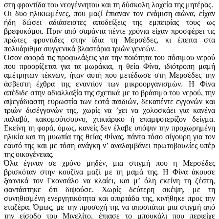
στη φροντίδα του νεογέννητου και τη δύσκολη λοχεία της μητέρας.
Οι δυο ηλικιωμένες, που μαζί έπιαναν τον ενάμιση αιώνα, είχαν
ήδη δώσει αδιάσειστες αποδείξεις της εμπειρίας τους ως
βρεφοκόμοι. Πριν από σαράντα πέντε χρόνια είχαν προσφέρει τις
πρώτες φροντίδες στην ίδια τη Μερσέδες, κι έπειτα στα
πολυάριθμα συγγενικά βλαστάρια τριών γενεών.
Όσον αφορά τις προφυλάξεις για την ποιότητα του πόσιμου νερού
που προορίζεται για τα μωράκια, η θεία Φίνα, ιδιότροπη μαμή
αμέτρητων τέκνων, ήταν αυτή που μετέδωσε στη Μερσέδες την
άσβεστη έχθρα της εναντίον των μικροοργανισμών. Η Φίνα
απέδιδε στην αδιαλλαξία της σχετικά με το βράσιμο του νερού, την
αψεγάδιαστη ευρωστία των εφτά παιδιών, δεκαπέντε εγγονών και
τριών δισέγγονών της, χωρίς να ’χει να χολοσκάει για κανένα
παλαβό, κακομούτσουνο, χτικιάρικο ή επαμφοτερίζον δείγμα.
Εκείνη τη φορά, όμως, κανείς δεν έλαβε υπόψιν την προχωρημένη
ηλικία και τη μυωπία της θείας Φίνας, πάντα τόσο σίγουρη για τον
εαυτό της και με τόση ­ανάγκη ν’ αναλαμβάνει πρωτοβουλίες υπέρ
της οικογένειας.
Όλα έγιναν σε χρόνο μηδέν, μια στιγμή που η Μερσέδες
βρισκόταν στην κουζίνα μαζί με τη μαμά της. Η Φίνα άκουσε
ξαφνικά τον Γκονσάλο να κλαίει, και μ’ όλη εκείνη τη ζέστη,
φαντάστηκε ότι διψούσε. Χωρίς δεύτερη σκέψη, με τη
συνηθισμένη ενεργητικότητα και σπιρτάδα της, κινήθηκε προς την
εταζέρα. Όμως, με την προσοχή της να αποσπάται μια στιγμή από
την είσοδο του Μιγελίτο, έπιασε το μπουκάλι που περιείχε