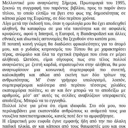
Μελλοντικέ μου αναγνώστη: Σήμερα, Πρωτομαγιά του 1995,
ξεκινώ τη συγγραφή του παρόντος βιβλίου, προς το παρόν άνευ
τίτλου, το οποίο ελπίζω να βγει στο φως της δημοσιότητας σε
κάποια χώρα της Ευρώπης, σε δύο περίπου χρόνια.
Λίγο μετά την έκδοσή του, όταν η ομολογία μου θα έχει αποδειχθεί
αληθινή, θα καταφύγω σε μια νέα ταυτότητα και σε ασφαλείς
κρυψώνες, αφού η Interpol, η Europol, η Bundespolizei και άλλες
εθνικές και ιδιωτικές αστυνομίες θα ξεχυθούν στο κατόπι μου.
Η ποταπή κοινή γνώμη θα διαδώσει φρικαλεότητες για το άτομό
μου, και ο χυδαίος κιτρινισμός του Τύπου θα με χαρακτηρίσει
τέρας, ανώμαλο και όλα τα σχετικά (πράγμα που είναι εν μέρει
αλήθεια). Ωστόσο, είμαι σίγουρος πως στο τέλος πολλοί
αναγνώστες με ζεστή καρδιά, στρατευμένοι στην αλήθεια, θα μου
αναγνωρίσουν μια κοινωνική συμπεριφορά πιο συνεπή,
καλοκάγαθη και αθώα από εκείνη των δύο τρίτων της
ανθρωπότητας. Μ’ έναν γρήγορο υπολογισμό, λοιπόν,
συμπεριφέρομαι καλύτερα από περίπου τέσσερις χιλιάδες
εκατομμύρια πολίτες, κι αν και δεν μπορώ να το αποδείξω με
αριθμούς, μέσ’ απ’ αυτές τις σελίδες αναβλύζουν υπεραρκετές
αποδείξεις. Μπορώ να το εγγυηθώ.
Πολλοί λένε για μένα ότι είμαι ιδιοφυΐα. Στο σόι μου, που
περιλαμβάνει μια εκατοντάδα ανθρώπους κι ανάμεσά τους μια
ντουζίνα πανεπιστημιακούς, κανείς ποτέ δεν το αμφισβήτησε.
Η εξαιρετική μου ευφυΐα έγινε εμφανής ήδη από την πιο άλαλη
παιδική ηλικία, αν και κάποιοι από τους θαυμαστές μου και ουκ