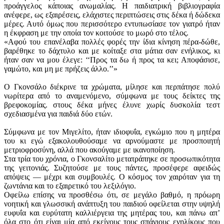
προάγγελος κάποιας ανωμαλίας. Η παιδιατρική βιβλιογραφία
ανέφερε, ως εξαιρέσεις, ελάχιστες περιπτώσεις στις δέκα ή δώδεκα
μέρες. Αυτό όμως που περισσότερο εντυπωσίασε τον γιατρό ήταν
η έκφραση με την οποία τον κοιτούσε το μωρό στο τέλος.
«Αφού του επανέλαβα πολλές φορές την ίδια κίνηση πέρα-δώθε,
βαρέθηκε το δάχτυλο και με κοίταξε στα μάτια σαν ενήλικος, κι
ήταν σαν να μου έλεγε: ‘‘Προς τα δω ή προς τα κει; Αποφάσισε,
γαμώτο, και μη με πρήζεις άλλο.’’»
Ο Γκονσάλο διέκρινε τα χρώματα, μίλησε και περπάτησε πολύ
νωρίτερα από το αναμενόμενο, σύμφωνα με τους δείκτες της
βρεφοκομίας. στους δέκα μήνες έλυνε χωρίς δυσκολία τεστ
σχεδιασμένα για παιδιά δύο ετών.
Σύμφωνα με τον Μιγελίτο, ήταν ιδιοφυΐα, εγκώμιο που η μητέρα
του κι εγώ εξακολουθούσαμε να αρνούμαστε με προσποιητή
μετριοφροσύνη, αλλά που ακούγαμε με ικανοποίηση.
Στα τρία του χρόνια, ο Γκονσαλίτο μετατράπηκε σε προσωπικότητα
της γειτονιάς. Συζητούσε με τους πάντες, προσέφερε αφειδώς
απόψεις — μέχρι και συμβουλές. Ο κόσμος τον χαιρόταν για τη
ζωντάνια και το εξαιρετικό του λεξιλόγιο.
Οφείλω επίσης να προσθέσω ότι, σε μεγάλο βαθμό, η πρόωρη
νοητική και γλωσσική ανάπτυξη του παιδιού οφείλεται στην υψηλή
ευφυΐα και ευρύτατη καλλιέργεια της μητέρας του, και πάνω απ’
όλα στο ότι είναι μία από εκείνους τους σπάνιους ενηλίκους που