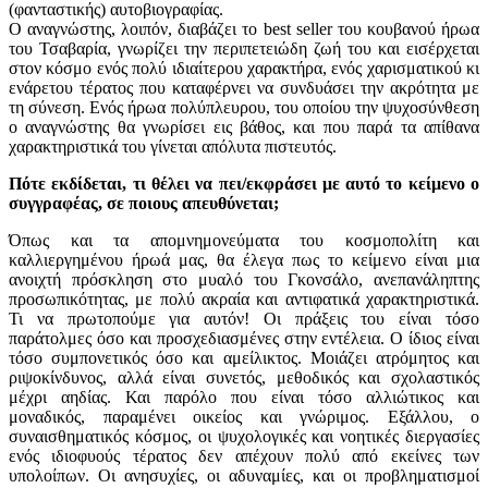
(φανταστικής) αυτοβιογραφίας.
Ο αναγνώστης, λοιπόν, διαβάζει το best seller του κουβανού ήρωα
του Τσαβαρία, γνωρίζει την περιπετειώδη ζωή του και εισέρχεται
στον κόσμο ενός πολύ ιδιαίτερου χαρακτήρα, ενός χαρισματικού κι
ενάρετου τέρατος που καταφέρνει να συνδυάσει την ακρότητα με
τη σύνεση. Ενός ήρωα πολύπλευρου, του οποίου την ψυχοσύνθεση
ο αναγνώστης θα γνωρίσει εις βάθος, και που παρά τα απίθανα
χαρακτηριστικά του γίνεται απόλυτα πιστευτός.
Πότε εκδίδεται, τι θέλει να πει/εκφράσει με αυτό το κείμενο ο
συγγραφέας, σε ποιους απευθύνεται;
Όπως και τα απομνημονεύματα του κοσμοπολίτη και
καλλιεργημένου ήρωά μας, θα έλεγα πως το κείμενο είναι μια
ανοιχτή πρόσκληση στο μυαλό του Γκονσάλο, ανεπανάληπτης
προσωπικότητας, με πολύ ακραία και αντιφατικά χαρακτηριστικά.
Τι να πρωτοπούμε για αυτόν! Οι πράξεις του είναι τόσο
παράτολμες όσο και προσχεδιασμένες στην εντέλεια. Ο ίδιος είναι
τόσο συμπονετικός όσο και αμείλικτος. Μοιάζει ατρόμητος και
ριψοκίνδυνος, αλλά είναι συνετός, μεθοδικός και σχολαστικός
μέχρι αηδίας. Και παρόλο που είναι τόσο αλλιώτικος και
μοναδικός, παραμένει οικείος και γνώριμος. Εξάλλου, ο
συναισθηματικός κόσμος, οι ψυχολογικές και νοητικές διεργασίες
ενός ιδιοφυούς τέρατος δεν απέχουν πολύ από εκείνες των
υπολοίπων. Οι ανησυχίες, οι αδυναμίες, και οι προβληματισμοί