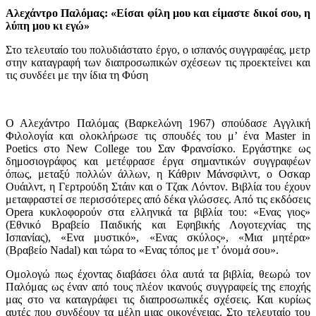
Αλεχάντρο Παλόμας: «Είσαι φίλη μου και είμαστε δικοί σου, η
λύπη μου κι εγώ»
Στο τελευταίο του πολυδιάστατο έργο, ο ισπανός συγγραφέας, μετρ
στην καταγραφή των διαπροσωπικών σχέσεων τις προεκτείνει και
τις συνδέει με την ίδια τη Φύση
Ο Αλεχάντρο Παλόμας (Βαρκελώνη 1967) σπούδασε Αγγλική
Φιλολογία και ολοκλήρωσε τις σπουδές του μ’ ένα Master in
Poetics στο New College του Σαν Φρανσίσκο. Εργάστηκε ως
δημοσιογράφος και μετέφρασε έργα σημαντικών συγγραφέων
όπως, μεταξύ πολλών άλλων, η Κάθριν Μάνσφιλντ, ο Οσκαρ
Ουάιλντ, η Γερτρούδη Στάιν και ο Τζακ Λόντον. Βιβλία του έχουν
μεταφραστεί σε περισσότερες από δέκα γλώσσες. Από τις εκδόσεις
Opera κυκλοφορούν στα ελληνικά τα βιβλία του: «Ενας γιος»
(Εθνικό Βραβείο Παιδικής και Εφηβικής Λογοτεχνίας της
Ισπανίας), «Ενα μυστικό», «Ενας σκύλος», «Μια μητέρα»
(Βραβείο Nadal) και τώρα το «Ενας τόπος με τ’ όνομά σου».
Ομολογώ πως έχοντας διαβάσει όλα αυτά τα βιβλία, θεωρώ τον
Παλόμας ως έναν από τους πλέον ικανούς συγγραφείς της εποχής
μας στο να καταγράφει τις διαπροσωπικές σχέσεις. Και κυρίως
αυτές που συνδέουν τα μέλη μιας οικογένειας. Στο τελευταίο του