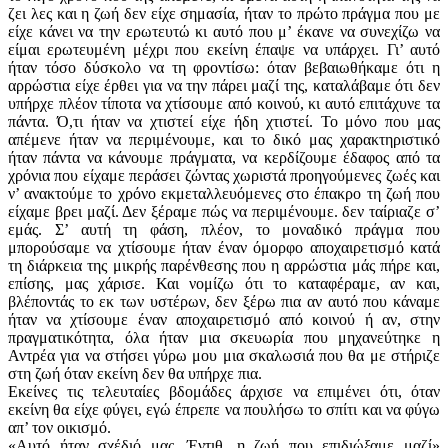
ζει λες και η ζωή δεν είχε σημασία, ήταν το πρώτο πράγμα που με
είχε κάνει να την ερωτευτώ κι αυτό που μ’ έκανε να συνεχίζω να
είμαι ερωτευμένη μέχρι που εκείνη έπαψε να υπάρχει. Γι’ αυτό
ήταν τόσο δύσκολο να τη φροντίσω: όταν βεβαιωθήκαμε ότι η
αρρώστια είχε έρθει για να την πάρει μαζί της, καταλάβαμε ότι δεν
υπήρχε πλέον τίποτα να χτίσουμε από κοινού, κι αυτό επιτάχυνε τα
πάντα. Ό,τι ήταν να χτιστεί είχε ήδη χτιστεί. Το μόνο που μας
απέμενε ήταν να περιμένουμε, και το δικό μας χαρακτηριστικό
ήταν πάντα να κάνουμε πράγματα, να κερδίζουμε έδαφος από τα
χρόνια που είχαμε περάσει ζώντας χωριστά προηγούμενες ζωές και
ν’ ανακτούμε το χρόνο εκμεταλλευόμενες στο έπακρο τη ζωή που
είχαμε βρει μαζί. Δεν ξέραμε πώς να περιμένουμε. δεν ταίριαζε σ’
εμάς. Σ’ αυτή τη φάση, πλέον, το μοναδικό πράγμα που
μπορούσαμε να χτίσουμε ήταν έναν όμορφο αποχαιρετισμό κατά
τη διάρκεια της μικρής παρένθεσης που η αρρώστια μάς πήρε και,
επίσης, μας χάρισε. Και νομίζω ότι το καταφέραμε, αν και,
βλέποντάς το εκ των υστέρων, δεν ξέρω πια αν αυτό που κάναμε
ήταν να χτίσουμε έναν αποχαιρετισμό από κοινού ή αν, στην
πραγματικότητα, όλα ήταν μια σκευωρία που μηχανεύτηκε η
Αντρέα για να στήσει γύρω μου μια σκαλωσιά που θα με στήριζε
στη ζωή όταν εκείνη δεν θα υπήρχε πια.
Εκείνες τις τελευταίες βδομάδες άρχισε να επιμένει ότι, όταν
εκείνη θα είχε φύγει, εγώ έπρεπε να πουλήσω το σπίτι και να φύγω
απ’ τον οικισμό.
«Αυτό ήταν σχέδιό μας, Έντιθ. η ζωή που επιδιώξαμε μαζί»