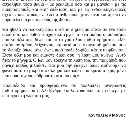
ασχοληθεί τόσο βαθιά – με ρεαλισμό όσο και με μαγεία – με τις
διαπροσωπικές και κατ’ επέκταση και με τις ενδοοικογενειακές
σχέσεις και το πώς εν τέλει ο άνθρωπος ήταν, είναι και πρέπει να
παραμείνει μέρος της ιδίας της Φύσης.
Θα ήθελα να ολοκληρώσω αυτό το σημείωμα πάνω σε ένα τόσο
απλό όσο και βαθιά στοχαστικό έργο, με ένα ακόμα απόσπασμα,
που νομίζω πως δίνει και το στίγμα όλου μυθιστορήματος: «Με
αυτόν τον τρόπο, δείχνοντας μπροστά μου το συναίσθημά του, μου
το δώριζε όπως μόνο ένα μικρό παιδί δωρίζει κάτι στη φίλη του.
Είσαι φίλη μου και είμαστε δικοί σου, η λύπη μου κι εγώ. Αυτό
ήταν το μήνυμα. Ο Ιων μου έδειχνε τη λύπη του, την πιο βαθιά, που
ράγιζε καθώς μιλούσε. Και μου την έδειχνε όπως αφήνουμε να
φανεί αυτό το μικρό και σκληρό κοκαλάκι που κρατάμε κρυμμένο
πίσω από την πιο εύθραυστη ιστορία μας».
Πολυσέλιδο και προσφερόμενο σε πολλαπλές αναγνώσεις
μυθιστόρημα που η Αλεξάνδρα Γκολφινοπούλου το μετέφερε με
επιτυχία στη γλώσσα μας.
Κοντολέων Μάνος