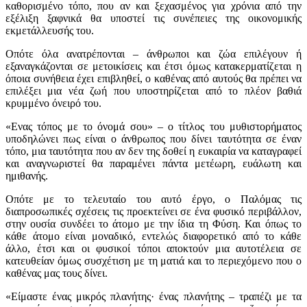
καθορισμένο τόπο, που αν και ξεχασμένος για χρόνια από την
εξέλιξη ξαφνικά θα υποστεί τις συνέπειες της οικονομικής
εκμετάλλευσής του.
Οπότε όλα ανατρέπονται – άνθρωποι και ζώα επιλέγουν ή
εξαναγκάζονται σε μετοικίσεις και έτσι όμως κατακερματίζεται η
όποια συνήθεια έχει επιβληθεί, ο καθένας από αυτούς θα πρέπει να
επιλέξει μια νέα ζωή που υποστηρίζεται από το πλέον βαθιά
κρυμμένο όνειρό του.
«Ενας τόπος με το όνομά σου» – ο τίτλος του μυθιστορήματος
υποδηλώνει πως είναι ο άνθρωπος που δίνει ταυτότητα σε έναν
τόπο, μια ταυτότητα που αν δεν της δοθεί η ευκαιρία να καταγραφεί
και αναγνωριστεί θα παραμένει πάντα μετέωρη, ευάλωτη και
ημιθανής.
Οπότε με το τελευταίο του αυτό έργο, ο Παλόμας τις
διαπροσωπικές σχέσεις τις προεκτείνει σε ένα φυσικό περιβάλλον,
στην ουσία συνδέει το άτομο με την ίδια τη Φύση. Και όπως το
κάθε άτομο είναι μοναδικό, εντελώς διαφορετικό από το κάθε
άλλο, έτσι και οι φυσικοί τόποι αποκτούν μια αυτοτέλεια σε
κατευθείαν όμως συσχέτιση με τη ματιά και το περιεχόμενο που ο
καθένας μας τους δίνει.
«Είμαστε ένας μικρός πλανήτης· ένας πλανήτης – τραπέζι με τα