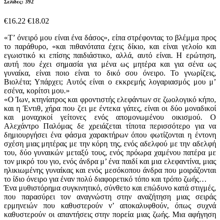
Σελίδες: 392
€16.22
€18.02
«Τ’ όνειρό μου είναι ένα δάσος», είπα στρέφοντας το βλέμμα προς
το παράθυρο, «και πιθανότατα έχεις δίκιο, και είναι γελοίο και
εγωιστικό κι επίσης παιδιάστικο, αλλά, αυτό είναι. Η ερώτηση,
αυτή που έχει σημασία για μένα ως μητέρα και για σένα ως
γυναίκα, είναι ποιο είναι το δικό σου όνειρο. Το γνωρίζεις,
Βιολέτα; Υπάρχει; Αυτός είναι ο εκκρεμής λογαριασμός μου μ’
εσένα, κορίτσι μου.»
«Ο Ίων, κτηνίατρος και φροντιστής ελεφάντων σε ζωολογικό κήπο,
και η Έντιθ, χήρα που ζει με έντεκα γάτες, είναι οι δύο μοναδικοί
και μοναχικοί γείτονες ενός απομονωμένου οικισμού. Ο
Αλεχάντρο Παλόμας δε χρειάζεται τίποτα περισσότερο για να
δημιουργήσει ένα φάσμα χαρακτήρων όπου φωτίζονται η έντονη
σχέση μιας μητέρας με την κόρη της, ενός αδελφού με την αδελφή
του, δύο γυναικών μεταξύ τους, ενός πρόωρα χαμένου πατέρα με
τον μικρό του γιο, ενός άνδρα μ’ ένα παιδί και μια ελεφαντίνα, μιας
ηλικιωμένης γυναίκας και ενός μεσόκοπου άνδρα που μοιράζονται
το ίδιο όνειρο για έναν πολύ διαφορετικό τόπο και τρόπο ζωής…
Ένα μυθιστόρημα συγκινητικό, σύνθετο και επώδυνο κατά στιγμές,
που παρασύρει τον αναγνώστη στην αναζήτηση μιας σειράς
ερμηνειών που καθυστερούν ν’ αποκαλυφθούν, όπως συχνά
καθυστερούν οι απαντήσεις στην πορεία μιας ζωής. Μια αφήγηση