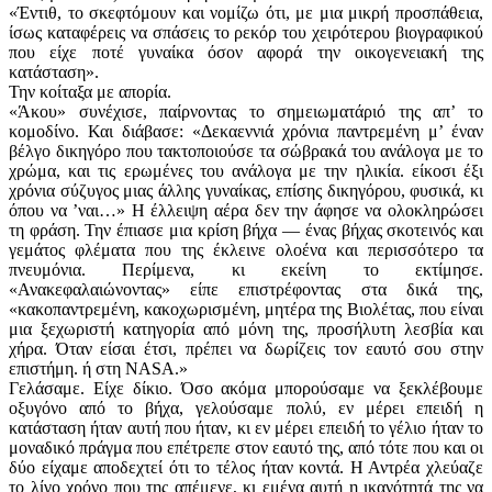
«Έντιθ, το σκεφτόμουν και νομίζω ότι, με μια μικρή προσπάθεια,
ίσως καταφέρεις να σπάσεις το ρεκόρ του χειρότερου βιογραφικού
που είχε ποτέ γυναίκα όσον αφορά την οικογενειακή της
κατάσταση».
Την κοίταξα με απορία.
«Άκου» συνέχισε, παίρνοντας το σημειωματάριό της απ’ το
κομοδίνο. Και διάβασε: «Δεκαεννιά χρόνια παντρεμένη μ’ έναν
βέλγο δικηγόρο που τακτοποιούσε τα σώβρακά του ανάλογα με το
χρώμα, και τις ερωμένες του ανάλογα με την ηλικία. είκοσι έξι
χρόνια σύζυγος μιας άλλης γυναίκας, επίσης δικηγόρου, φυσικά, κι
όπου να ’ναι…» Η έλλειψη αέρα δεν την άφησε να ολοκληρώσει
τη φράση. Την έπιασε μια κρίση βήχα — ένας βήχας σκοτεινός και
γεμάτος φλέματα που της έκλεινε ολοένα και περισσότερο τα
πνευμόνια. Περίμενα, κι εκείνη το εκτίμησε.
«Ανακεφαλαιώνοντας» είπε επιστρέφοντας στα δικά της,
«κακοπαντρεμένη, κακοχωρισμένη, μητέρα της Βιολέτας, που είναι
μια ξεχωριστή κατηγορία από μόνη της, προσήλυτη λεσβία και
χήρα. Όταν είσαι έτσι, πρέπει να δωρίζεις τον εαυτό σου στην
επιστήμη. ή στη NASA.»
Γελάσαμε. Είχε δίκιο. Όσο ακόμα μπορούσαμε να ξεκλέβουμε
οξυγόνο από το βήχα, γελούσαμε πολύ, εν μέρει επειδή η
κατάσταση ήταν αυτή που ήταν, κι εν μέρει επειδή το γέλιο ήταν το
μοναδικό πράγμα που επέτρεπε στον εαυτό της, από τότε που και οι
δύο είχαμε αποδεχτεί ότι το τέλος ήταν κοντά. Η Αντρέα χλεύαζε
το λίγο χρόνο που της απέμενε, κι εμένα αυτή η ικανότητά της να