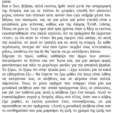
γατιά.
Και ο Ίων, βέβαια, αλλά εκείνος ήρθε πολύ μετά την αναχώρηση
της Αντρέα, και ως εκ τούτου δε μετράει, επειδή δεν αποτελεί
μέρος τούτου του σπιτιού ούτε αυτού που εγώ υπήρξα μέσα του.
Μέρος του οικισμού, ναι, αν και μόνο και μόνο επειδή είναι ο
μοναδικός μου γείτονας, καθώς και της όψιμης Έντιθ, επίσης.
Ποιος να μου το ’λεγε πριν από τρία χρόνια, όταν η Μερ κι εκείνος
εγκαταστάθηκαν στο παλιό σχολείο, ότι τα πράγματα θα έρχονταν
«έτσι», κι ότι αυτό το «έτσι» θα μας έφερνε εδώ απόψε, σε αυτή
την κουζίνα, σε αυτό το τραπέζι και σε αυτή τη στιγμή. Σε κάθε
περίπτωση, ύστερα απ’ όλα όσα έχουν συμβεί τους τελευταίους
μήνες, υποθέτω ότι πια δε θα ’πρεπε να με εκπλήσσει τίποτα.
Σήμερα το πρωί, καθώς καθάριζα την άμμο των γατιών,
σκεφτόμουν το δείπνο και τον Ίωνα και, για μια ακόμα φορά,
φαντάστηκα και πάλι το χειρότερο φινάλε για την αποψινή βραδιά.
Το ξέρω, το ξέρω ότι στην ηλικία μου —έχω κλείσει για τα καλά
τα εβδομήντα έξι— θα έπρεπε να έχω μάθει ότι ίσως είναι λάθος
να σκέφτεσαι πως οι αλήθειες και τα ψέματα είναι πολλά.
πάμπολλα. Ίσως το μόνο πράγμα που υπάρχει είναι μία και
μοναδική αλήθεια από την οποία προέρχονται όλες οι υπόλοιπες,
και για τον καθένα μας αυτή η αλήθεια έχει ένα όνομα. Αυτό το
επαναλάμβανε συχνά η Αντρέα, ιδίως στο τέλος, όταν πια ο κύβος
είχε ριφθεί, κι εκείνη μιλούσε έτσι, συνοψίζοντας, σε μια
προσπάθεια να πει πράγματα. «Αυτή η μοναδική αλήθεια είναι σαν
το συνθηματικό που μας μαρκάρει τη ζωή, το χρώμα της ζωής του