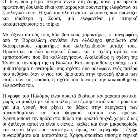
Ο Ίων, που μετρά πενήντα εννέα έτη ζωής, κάνει μία αρκετά
πρωτότυπη δουλειά: είναι κτηνίατρος και φροντιστής ελεφάντων σε
ζωολογικό κήπο. Η ζωή του όλη είναι οι ελέφαντες που φροντίζει
και ιδιαίτερα η Σούσι, μια ελεφαντίνα με ιστορικό
κακομεταχείρισης σε τσίρκο.
Με άξονα αυτούς τους δύο βασικούς χαρακτήρες, ο συγγραφέας
από τη Βαρκελώνη συνθέτει ένα ολόκληρο ψηφιδωτό από
διαφορετικούς χαρακτήρες που αλληλεπιδρούν μεταξύ τους.
Πρωτίστως οι δύο κεντρικοί ήρωες και η σχέση αγάπης και
εμπιστοσύνης που θα καλλιεργήσουν. Ακολούθως η σχέση της
Έντιθ με την κόρη της τη Βιολέτα. Και επιπροσθέτως υπάρχει στο
μυθιστόρημα η ανατομία μιας σχέσης δύο αδελφών, ενός πατέρα
που πεθαίνει όταν ο γιος του βρίσκεται στην τρυφερή ηλικία των
επτά ετών και, φυσικά, η σχέση του Ίωνα με την κακοπαθημένη
ελεφαντίνα του.
Η γραφή του Παλόμας είναι αρκετά ιδιαίτερη και χαρακτηριστική,
χωρίς να μοιάζει με κάποια άλλη που έχουμε κατά νου. Πρόκειται
για μία γραφή που ρίχνει το βάρος στην περιγραφή των
συναισθημάτων και του ψυχικού κόσμου των ηρώων.
Χρησιμοποιεί την πρόζα στο βιβλίο του αρκετά συχνά, χωρίς όμως
οι διάλογοι αυτοί να είναι εκτενείς, καθώς και έναν μικροπερίοδο
και κοφτό λόγο που καταφέρνει, όμως, να περιγράψει έξοχα
συναισθήματα και καταστάσεις. Χρησιμοποιείται επίσης η τεχνική