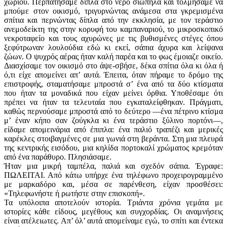
χωριού. Περπατήσαμε δίπλα στο νερό σιωπηλά και τολμήσαμε να
μπούμε στον οικισμό, τριγυρνώντας ανάμεσα στα γκρεμισμένα
σπίτια και περνώντας δίπλα από την εκκλησία, με τον τεράστιο
ανεμοδείκτη της στην κορυφή του καμπαναριού, το μικροσκοπικό
νεκροταφείο και τους αχυρώνες με τις βυθισμένες στέγες όπου
ξεφύτρωναν λουλούδια εδώ κι εκεί, σάπια άχυρα και λείψανα
ζώων. Ο ψυχρός αέρας ήταν καλή παρέα και το φως έμοιαζε οικείο.
Διασχίσαμε τον οικισμό στο άψε-σβήσε, δέκα σπίτια όλα κι όλα ή
ό,τι είχε απομείνει απ’ αυτά. Έπειτα, όταν πήραμε το δρόμο της
επιστροφής, σταματήσαμε μπροστά σ’ ένα από τα δύο κτίσματα
που ήταν τα μοναδικά που είχαν μείνει όρθια. Υποθέσαμε ότι
πρέπει να ήταν τα τελευταία που εγκαταλείφθηκαν. Πράγματι,
καθώς περνούσαμε μπροστά από το δεύτερο —ένα πέτρινο κτίσμα
μ’ έναν κήπο σαν ζούγκλα κι ένα τεράστιο ξύλινο πορτόνι—,
είδαμε απομεινάρια από έπιπλα: ένα παλιό τραπέζι και μερικές
καρέκλες στοιβαγμένες σε μια γωνιά στη βεράντα. Στη μια πλευρά
της κεντρικής εισόδου, μια κηλίδα πορτοκαλί χρώματος κρεμόταν
από ένα παράθυρο. Πλησιάσαμε.
Ήταν μια μικρή ταμπέλα, παλιά και σχεδόν σάπια. Έγραφε:
ΠΩΛΕΙΤΑΙ. Από κάτω υπήρχε ένα τηλέφωνο προχειρογραμμένο
με μαρκαδόρο και, μέσα σε παρένθεση, είχαν προσθέσει:
«Τηλεφωνήστε ή ρωτήστε στην επισκοπή».
Τα υπόλοιπα αποτελούν ιστορία. Τριάντα χρόνια γεμάτα με
ιστορίες κάθε είδους, μεγέθους και συγχορδίας. Οι αναμνήσεις
είναι ατέλειωτες. Απ’ όλ’ αυτά απομείναμε εγώ, το σπίτι και έντεκα