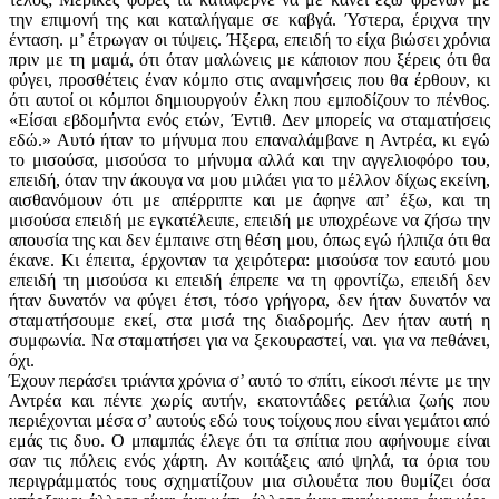
την επιμονή της και καταλήγαμε σε καβγά. Ύστερα, έριχνα την
ένταση. μ’ έτρωγαν οι τύψεις. Ήξερα, επειδή το είχα βιώσει χρόνια
πριν με τη μαμά, ότι όταν μαλώνεις με κάποιον που ξέρεις ότι θα
φύγει, προσθέτεις έναν κόμπο στις αναμνήσεις που θα έρθουν, κι
ότι αυτοί οι κόμποι δημιουργούν έλκη που εμποδίζουν το πένθος.
«Είσαι εβδομήντα ενός ετών, Έντιθ. Δεν μπορείς να σταματήσεις
εδώ.» Αυτό ήταν το μήνυμα που επαναλάμβανε η Αντρέα, κι εγώ
το μισούσα, μισούσα το μήνυμα αλλά και την αγγελιοφόρο του,
επειδή, όταν την άκουγα να μου μι­λάει για το μέλλον δίχως εκείνη,
αισθανόμουν ότι με απέρριπτε και με άφηνε απ’ έξω, και τη
μισούσα επειδή με εγκατέλειπε, επειδή με υποχρέωνε να ζήσω την
απουσία της και δεν έμπαινε στη θέση μου, όπως εγώ ήλπιζα ότι θα
έκανε. Κι έπειτα, έρχονταν τα χειρότερα: μισούσα τον εαυτό μου
επειδή τη μισούσα κι επειδή έπρεπε να τη φροντίζω, επειδή δεν
ήταν δυνατόν να φύγει έτσι, τόσο γρήγορα, δεν ήταν δυνατόν να
σταματήσουμε εκεί, στα μισά της διαδρομής. Δεν ήταν αυτή η
συμφωνία. Να σταματήσει για να ξεκουραστεί, ναι. για να πεθάνει,
όχι.
Έχουν περάσει τριάντα χρόνια σ’ αυτό το σπίτι, είκοσι πέντε με την
Αντρέα και πέντε χωρίς αυτήν, εκατοντάδες ρετάλια ζωής που
περιέχονται μέσα σ’ αυτούς εδώ τους τοίχους που είναι γεμάτοι από
εμάς τις δυο. Ο μπαμπάς έλεγε ότι τα σπίτια που αφήνουμε είναι
σαν τις πόλεις ενός χάρτη. Αν κοιτάξεις από ψηλά, τα όρια του
περιγράμματός τους σχηματίζουν μια σιλουέτα που θυμίζει όσα