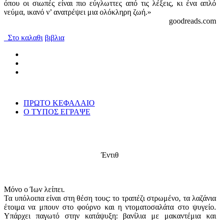
όπου οι σιωπές είναι πιο εύγλωττες από τις λέξεις, κι ένα απλό
νεύμα, ικανό ν’ ανατρέψει μια ολόκληρη ζωή.»
goodreads.com
Στο καλαθι
βιβλια
ΠΡΩΤΟ ΚΕΦΑΛΑΙΟ
Ο ΤΥΠΟΣ ΕΓΡΑΨΕ
Έντιθ
Μόνο ο Ίων λείπει.
Τα υπόλοιπα είναι στη θέση τους: το τραπέζι στρωμένο, τα λαζάνια
έτοιμα να μπουν στο φούρνο και η ντοματοσαλάτα στο ψυγείο.
Υπάρχει παγωτό στην κατάψυξη: βανίλια με μακαντέμια και