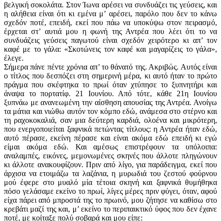
βελγική σοκολάτα. Στον Ίωνα αρέσει να συνδυάζει τις γεύσεις, και
η αλήθεια είναι ότι κι εμένα μ’ αρέσει, παρόλο που δεν το κάνω
σχεδόν ποτέ, επειδή, εκεί που πάω να υποκύψω στον πειρασμό,
έρχεται στ’ αυτιά μου η φωνή της Αντρέα που λέει ότι το να
συνδυάζεις γεύσεις παγωτού είναι σχεδόν χειρότερο κι απ’ τον
καφέ με το γάλα: «Σκοτώνεις τον καφέ και μαγαρίζεις το γάλα»,
έλεγε.
Σήμερα πάνε πέντε χρόνια απ’ το θάνατό της. Ακριβώς. Αυτός είναι
ο τίτλος που δεσπόζει στη σημερινή μέρα, κι αυτό ήταν το πρώτο
πράγμα που σκέφτηκα το πρωί όταν χτύπησε το ξυπνητήρι και
άναψα το πορτατίφ. 21 Ιουνίου. Από τότε, κάθε 21η Ιουνίου
ξυπνάω με ανανεωμένη την αίσθηση απουσίας της Αντρέα. Ανοίγω
τα μάτια και νιώθω αυτόν τον κόμπο εδώ, ανάμεσα στο στέρνο και
τη ραχοκοκαλιά, σαν μια δεύτερη καρδιά, ολοένα και μικρότερη,
που ενεργοποιείται ξαφνικά πετώντας τίτλους: η Αντρέα ήταν εδώ,
αυτό πέρασε, εκείνη πέρασε και είναι ακόμα εδώ επειδή κι εγώ
είμαι ακόμα εδώ. Και αμέσως επιστρέφουν τα υπόλοιπα:
αναλαμπές, εικόνες, μεμονωμένες σκηνές που άλλοτε πληγώνουν
κι άλλοτε ανακουφίζουν. Πριν από λίγο, για παράδειγμα, εκεί που
άρχισα να ετοιμάζω τα λαζάνια, η μυρωδιά του ζεστού φούρνου
μού έφερε στο μυαλό μία τέτοια σκηνή και ξαφνικά θυμήθηκα
πόσο γελάσαμε εκείνο το πρωί, λίγες μέρες πριν φύγει, όταν, αφού
είχα πάρει από μπροστά της το πρωινό, μου ζήτησε να καθίσω στο
κρεβάτι μαζί της και, μ’ εκείνο το περιπαικτικό ύφος που δεν έχανε
ποτέ, με κοίταξε πολύ σοβαρά και μου είπε: