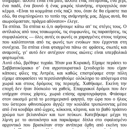
υπήρξαμε: άλλοτε είναι ένα μάτι, άλλοτε ένας πνεύμονας, ένα χέρι,
ένα παιδί, ένα βουνό ή ένας μικρός πλανήτης, στρογγυλός σαν
κέρμα. «Είναι τα κομμάτια ενός παζλ που, όταν δε θα είμαστε πια
εδώ, θα συμπληρώνει το τοπίο της ανάμνησής μας. Δίχως αυτά, θα
αιωρούμασταν, πράγμα αδύνατον» έλεγε.
Τα σπίτια. Τα σπίτια κι ό,τι αφήνουμε κάτω απ’ τις στέγες τους. Ο
αντίλαλος από τους τσακωμούς, τις συμφω­νίες, τις παραιτήσεις, τις
συμφιλιώσεις — όλες αυτές οι φωνές οι χαραγμένες στους τοίχους
που καλύπτονται από τις φωνές των ενοίκων που έρχονται στη
συνέχεια. Τα σπίτια είναι φτιαγμένα πάνω σε φράσεις, σιωπές και
αναμονές, γι’ αυτό δεν αντέχουν στους αιώνες: είναι υπερβολικά
φορτωμένα.
Αυτό εδώ, βρέθηκε τυχαία. Ήταν μια Κυριακή. Είχαμε περάσει το
Σαββατοκύριακο σ’ ένα αγροτουριστικό ξενοδοχείο που είχαν
κάποιες φίλες της Αντρέα, και καθώς επιστρέφαμε στην πόλη
είχαμε αποφασίσει να περιπλανηθούμε ολόκληρο το απόγευμα στα
χωριά και στους δρόμους της περιοχής. Χαθήκαμε. Εκείνη την
εποχή δεν ήταν δύσκολο να χαθείς. Επαρχιακοί δρόμοι που δεν
υπήρχαν στους χάρτες, χωριά επίσης αχαρτογράφητα. Φτάσαμε
στον οικισμό μετά το μεσημεριανό φαγητό, την ώρα που ο ήλιος
του ύστερου φθινοπώρου άγγιζε την κοιλάδα τρυπώνοντας μέσα
από ένα κουβάρι από ώχρες, κόκκινα, κίτρινα, και το βαθύ πράσινο
χρώμα των βελανιδιών και των πεύκων. Κατεβήκαμε μέχρι τη
λίμνη με το αυτοκίνητο και παρκάραμε δίπλα στο σφαλισμένο
αρχοντικό που βρισκόταν στην αντίπερα όχθη από εκείνη του