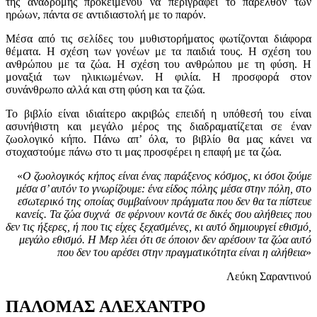
της αναδρομής προκειμένου να περιγραφεί το παρελθόν των
ηρώων, πάντα σε αντιδιαστολή με το παρόν.
Μέσα από τις σελίδες του μυθιστορήματος φωτίζονται διάφορα
θέματα. Η σχέση των γονέων με τα παιδιά τους. Η σχέση του
ανθρώπου με τα ζώα. Η σχέση του ανθρώπου με τη φύση. Η
μοναξιά των ηλικιωμένων. Η φιλία. Η προσφορά στον
συνάνθρωπο αλλά και στη φύση και τα ζώα.
Το βιβλίο είναι ιδιαίτερο ακριβώς επειδή η υπόθεσή του είναι
ασυνήθιστη και μεγάλο μέρος της διαδραματίζεται σε έναν
ζωολογικό κήπο. Πάνω απ’ όλα, το βιβλίο θα μας κάνει να
στοχαστούμε πάνω στο τι μας προσφέρει η επαφή με τα ζώα.
«
Ο ζωολογικός κήπος είναι ένας παράξενος κόσμος, κι όσοι ζούμε
μέσα σ’ αυτόν το γνωρίζουμε: ένα είδος πόλης μέσα στην πόλη, στο
εσωτερικό της οποίας συμβαίνουν πράγματα που δεν θα τα πίστευε
κανείς. Τα ζώα συχνά σε φέρνουν κοντά σε δικές σου αλήθειες που
δεν τις ήξερες, ή που τις είχες ξεχασμένες, κι αυτό δημιουργεί εθισμό,
μεγάλο εθισμό. Η Μερ λέει ότι σε όποιον δεν αρέσουν τα ζώα αυτό
που δεν του αρέσει στην πραγματικότητα είναι η αλήθεια
»
Λεύκη Σαραντινού
ΠΑΛΟΜΑΣ ΑΛΕΧΑΝΤΡΟ