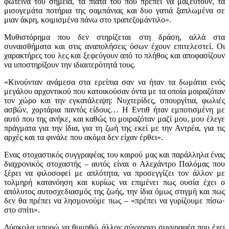
φωτεινά του σημεία, τα πιάτα του που πρέπει να μαζευτούν, τα
μισογεμάτα ποτήρια της σαμπάνιας και δυο γατιά ξαπλωμένα σε
μιαν άκρη, κοιμισμένα πάνω στο τραπεζομάντιλο».
Μυθιστόρημα που δεν στηρίζεται στη δράση, αλλά στα
συναισθήματα και στις αναπολήσεις όσων έχουν επιτελεστεί. Οι
χαρακτήρες του λες και ξεφεύγουν από το πλήθος και αποφασίζουν
να υποστηρίξουν την ιδιαιτερότητά τους.
«Κινούνταν ανάμεσα στα ερείπια σαν να ήταν τα δωμάτια ενός
μεγάλου αρχοντικού που κατοικούσαν όντα με τα οποία μοιραζόταν
τον χώρο και την εγκατάλειψη: Νυχτερίδες, σπουργίτια, φωλιές
ασβών, χορτάρια παντός είδους… Η Εντιθ ήταν εμποτισμένη με
αυτό που της ανήκε, και καθώς το μοιραζόταν μαζί μου, μου έλεγε
πράγματα για την ίδια, για τη ζωή της εκεί με την Αντρέα, για τις
αρχές και τα φινάλε που ακόμα δεν είχαν έρθει».
Ενας στοχαστικός συγγραφέας του καιρού μας και παράλληλα ένας
διαχρονικός στοχαστής – αυτός είναι ο Αλεχάντρο Παλόμας που
ξέρει να φιλοσοφεί με απλότητα, να προσεγγίζει τον άλλον με
τολμηρή κατανόηση και κυρίως να επιμένει πως ουσία έχει ο
απόλυτος αυτοσχεδιασμός της ζωής, την ίδια όμως στιγμή και πως
δεν θα πρέπει να λησμονούμε πως – «πρέπει να γυρίζουμε πίσω·
στο σπίτι».
Δύσκολα μπορώ να θυμηθώ άλλον σύγχρονο συγγραφέα που έχει