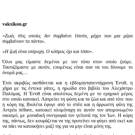
vakxikon.gr
«
Ζωές στις οποίες δεν συμβαίνει τίποτα, μέχρι που μια μέρα
συμβαίνουν τα πάντα».
«Η ζωή είναι υπέροχη. Ο κόσμος όχι και τόσο
».
Όλοι μας είμαστε δεμένοι με τον τόπο στον οποίο ζούμε.
Ταυτιζόμαστε με αυτόν, επομένως είναι σαν να του δίνουμε το
όνομά μας…
Έτσι ακριβώς αισθάνεται και η εβδομηνταπεντάχρονη Έντιθ, η
χήρα με τις έντεκα γάτες, η ηρωίδα στο βιβλίο του Αλεχάντρο
Παλόμας. Η Έντιθ είναι απολύτως δεμένη με το ερημικό μέρος
στο οποίο κατοικεί. Λατρεύει τη φύση και τα ζώα και από τότε που
η κόρη της Βιολέτα έφυγε από το σπίτι και η άρρωστη φίλη της
Αντρέα πέθανε, κατοικεί ολομόναχη σε αυτόν τον απομονωμένο
οικισμό, με μοναδική συντροφιά τον γείτονά της τον Ίων. Η κόρη
της, πάντως, δεν κουράζεται να της προτείνει να φύγει από εκεί και
να πάει να κατοικήσει μαζί της για να μην είναι μόνη της.