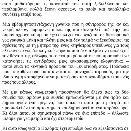
αυτό μυθιστόρημα, η ικανότητά του αυτή ξεδιπλώνεται και
περιλαμβάνει πολλά ζεύγη σχέσεων, τα οποία και παράλληλα
συνδέει μεταξύ τους.
Μια εβδομηνταπεντάχρονη γυναίκα που η σύντροφός της, αν και
νεκρή πλέον, παραμένει δίπλα της και συνομιλεί μαζί της· μια
σαραντάχρονη κόρη που έχει επιλέξει να εργάζεται σε διαφορετικά
γεωγραφικά μήκη και πλάτη μιας και δεν τολμά να ξεκαθαρίσει τις
σχέσεις της με τη μητέρα της· ένας κτηνίατρος υπεύθυνος για τους
ελέφαντες ενός ζωολογικού πάρκου που δεν τολμάει να αποδεχτεί
τον θάνατο της αδελφής του· ένα μικρό κορίτσι που προσπαθεί να
κατανοήσει τις αντιδράσεις μιας κακοποιημένης ελεφαντίνας –
αυτοί είναι τα κεντρικά πρόσωπα του μυθιστορήματος. Πρόσωπα
που το καθένα από αυτά κινείται σε μοναχικές ατραπούς, μα την
ίδια στιγμή καταφέρνουν να μεταφέρουν τα συναισθήματα του ενός
προς τους άλλους.
Με μια κάπως γεωμετρική προσέγγιση θα έλεγα πως τα δύο
σημεία που ορίζουν μια ευθεία εμπλουτίζονται με ένα τρίτο και
δημιουργούν ένα τρίγωνο, που όμως κι αυτό με τη σειρά του
προσκαλεί ένα τέταρτο σημείο και δημιουργείται ένα τετράπλευρο.
Κι όλοι αυτοί οι σχηματισμοί πάνω σε ένα επίπεδο – άλλωστε
μιλάμε για γεωμετρία και όχι στερεομετρία.
Κι αυτό ίσως γιατί ο Παλόμας έχει επιλέξει όλα να εξελίσσονται σε