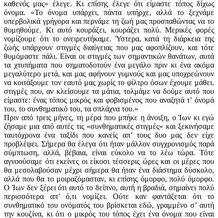
καθενός μας» έλεγε. Κι επίσης έλεγε ότι είμαστε τόπος δίχως
όνομα. «Το όνομα υπάρχει, πάντα υπήρχε, αλλά το ξεχνάμε
υπερβολικά γρήγορα και περνάμε τη ζωή μας προσπαθώντας να το
θυμηθούμε. Κι αυτό κουράζει, κουράζει πολύ. Μερικές φορές
νομίζουμε ότι το ονειρευτήκαμε. Ύστερα, κατά τη διάρκεια της
ζωής υπάρχουν στιγμές διαύγειας που μας αφοπλίζουν, και τότε
θυμόμαστε πάλι. Είναι οι στιγμές των σημαντικών θανάτων, αυτά
τα χτυπήματα που σηματοδοτούν ένα μεγάλο πριν κι ένα ακόμα
μεγαλύτερο μετά, και μας αφήνουν γυμνούς και μας υποχρεώνουν
να κοιτάξουμε τον εαυτό μας χωρίς το φίλτρο όσων έχουμε μάθει.
στιγμές που, αν κλείσουμε τα μάτια, τολμάμε να δούμε αυτό που
είμαστε: ένας τόπος μικρός και φοβισμένος που αναζητά τ’ όνομά
του, το συνθηματικό του, τα σπλάχνα του.»
Πριν από τρεις μήνες, τη μέρα που μπήκε η άνοιξη, ο Ίων κι εγώ
ζήσαμε μια από αυτές τις «συνθηματικές στιγμές» και ξεκινήσαμε
ταυτόχρονα ένα ταξίδι που κανείς απ’ τους δυο μας δεν είχε
προβλέψει. Σήμερα θα έλεγα ότι ήταν μάλλον συγχρονισμός παρά
σύμπτωση, αλλά, βέβαια, είναι εύκολο να το λέω τώρα. Τότε
αγνοούσαμε ότι εκείνες οι είκοσι τέσσερις ώρες και οι μέρες που
θα μεσολαβούσαν μέχρι σήμερα θα ήταν ένα διάστημα δύσκολο,
αλλά που θα το μοιραζόμασταν, κι επίσης όμορφο, πολύ όμορφο.
Ο Ίων δεν ξέρει ότι αυτό το δείπνο, αυτή η βραδιά, σημαίνει πολύ
περισσότερα απ’ ό,τι νομίζει. Ούτε καν φαντάζεται ότι το
συνθηματικό του ονόματός του βρίσκεται εδώ, γραμμένο σ’ αυτή
την κουζίνα, κι ότι ο μικρός του τόπος έχει ένα όνομα που είναι