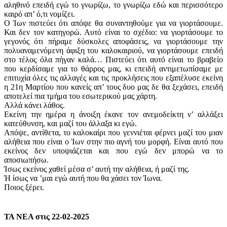
αληθινό επειδή εγώ το γνωρίζω, το γνωρίζω εδώ και περισσότερο
καιρό απ’ ό,τι νομίζει.
Ο Ίων πιστεύει ότι απόψε θα συναντηθούμε για να γιορτάσουμε.
Και δεν τον κατηγορώ. Αυτό είναι το σχέδιο: να γιορτάσουμε το
γεγονός ότι πήραμε δύσκολες αποφάσεις, να γιορτάσουμε την
πολυαναμενόμενη άφιξη του καλοκαιριού, να γιορτάσουμε επειδή
στο τέλος όλα πήγαν καλά… Πιστεύει ότι αυτό είναι το βραβείο
που κερδίσαμε για το θάρρος μας, κι επειδή αντιμετωπίσαμε με
επιτυχία όλες τις αλλαγές και τις προκλήσεις που εξαπέλυσε εκείνη
η 21η Μαρτίου που κανείς απ’ τους δυο μας δε θα ξεχάσει, επειδή
αποτελεί πια τμήμα του εσωτερικού μας χάρτη.
Αλλά κάνει λάθος.
Εκείνη την ημέρα η άνοιξη έκανε τον ανεμοδείκτη ν’ αλλάξει
κατεύθυνση, και μαζί του άλλαξα κι εγώ.
Απόψε, αντίθετα, το καλοκαίρι που γεννιέται φέρνει μαζί του μιαν
αλήθεια που είναι ο Ίων στην πιο αγνή του μορφή. Είναι αυτό που
εκείνος δεν υποψιάζεται και που εγώ δεν μπορώ να το
αποσιωπήσω.
Ίσως εκείνος χαθεί μέσα σ’ αυτή την αλήθεια, ή μαζί της.
Ή ίσως να ’μαι εγώ αυτή που θα χάσει τον Ίωνα.
Ποιος ξέρει.
ΤΑ ΝΕΑ στις 22-02-2025