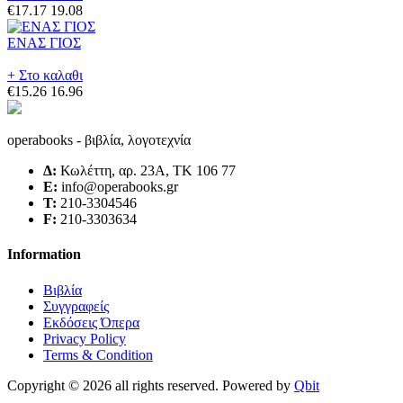
€17.17
19.08
ΕΝΑΣ ΓΙΟΣ
+ Στο καλαθι
€15.26
16.96
operabooks - βιβλία, λογοτεχνία
Δ:
Κωλέττη, αρ. 23Α, ΤΚ 106 77
E:
info@operabooks.gr
Τ:
210-3304546
F:
210-3303634
Information
Βιβλία
Συγγραφείς
Εκδόσεις Όπερα
Privacy Policy
Terms & Condition
Copyright © 2026 all rights reserved. Powered by
Qbit