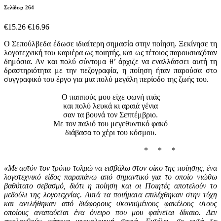
Σελίδες: 264
€15.26
€16.96
O Σεπούλβεδα έδωσε ιδιαίτερη σημασία στην ποίηση. Ξεκίνησε τη
λογοτεχνική του καριέρα ως ποιητής, και ως τέτοιος παρουσιαζόταν
δημόσια. Αν και πολύ σύντομα θ’ άρχιζε να εναλλάσσει αυτή τη
δραστηριότητα με την πεζογραφία, η ποίηση ήταν παρούσα στο
συγγραφικό του έργο για μια πολύ μεγάλη περίοδο της ζωής του.
Ο παππούς μου είχε φωνή ιτιάς
και πολύ λευκά κι αραιά γένια
σαν τα βουνά τον Σεπτέμβριο.
Με τον παλιό του μεγεθυντικό φακό
διάβασα το χέρι του κόσμου.
* * *
«Με αυτόν τον τρόπο τολμώ να εισβάλω στον οίκο της ποίησης, ένα
λογοτεχνικό είδος παραπάνω από σημαντικό για το οποίο νιώθω
βαθύτατο σεβασμό, διότι η ποίηση και οι Ποιητές αποτελούν το
μεδούλι της λογοτεχνίας. Αυτά τα ποιήματα επιλέχθηκαν στην τύχη
και αντλήθηκαν από διάφορους σκονισμένους φακέλους στους
οποίους αναπαύεται ένα όνειρο που μου φαίνεται δίκαιο. Δεν