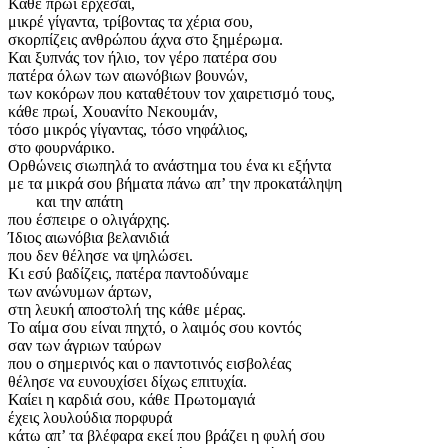
Κάθε πρωί έρχεσαι,
μικρέ γίγαντα, τρίβοντας τα χέρια σου,
σκορπίζεις ανθρώπου άχνα στο ξημέρωμα.
Και ξυπνάς τον ήλιο, τον γέρο πατέρα σου
πατέρα όλων των αιωνόβιων βουνών,
των κοκόρων που καταθέτουν τον χαιρετισμό τους,
κάθε πρωί, Χουανίτο Νεκουμάν,
τόσο μικρός γίγαντας, τόσο νηφάλιος,
στο φουρνάρικο.
Ορθώνεις σιωπηλά το ανάστημα του ένα κι εξήντα
με τα μικρά σου βήματα πάνω απ’ την προκατάληψη
και την απάτη
που έσπειρε ο ολιγάρχης.
Ίδιος αιωνόβια βελανιδιά
που δεν θέλησε να ψηλώσει.
Κι εσύ βαδίζεις, πατέρα παντοδύναμε
των ανώνυμων άρτων,
στη λευκή αποστολή της κάθε μέρας.
Το αίμα σου είναι πηχτό, ο λαιμός σου κοντός
σαν των άγριων ταύρων
που ο σημερινός και ο παντοτινός εισβολέας
θέλησε να ευνουχίσει δίχως επιτυχία.
Καίει η καρδιά σου, κάθε Πρωτομαγιά
έχεις λουλούδια πορφυρά
κάτω απ’ τα βλέφαρα εκεί που βράζει η φυλή σου