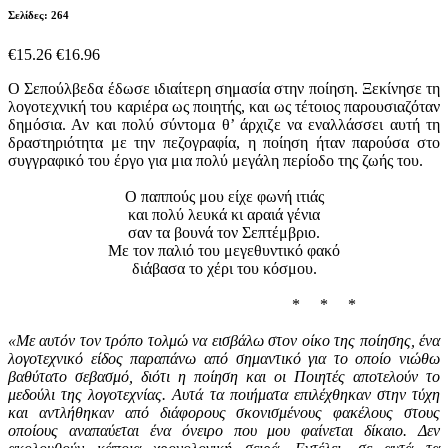
Σελίδες: 264
€15.26
€16.96
O Σεπούλβεδα έδωσε ιδιαίτερη σημασία στην ποίηση. Ξεκίνησε τη
λογοτεχνική του καριέρα ως ποιητής, και ως τέτοιος παρουσιαζόταν
δημόσια. Αν και πολύ σύντομα θ’ άρχιζε να εναλλάσσει αυτή τη
δραστηριότητα με την πεζογραφία, η ποίηση ήταν παρούσα στο
συγγραφικό του έργο για μια πολύ μεγάλη περίοδο της ζωής του.
Ο παππούς μου είχε φωνή ιτιάς
και πολύ λευκά κι αραιά γένια
σαν τα βουνά τον Σεπτέμβριο.
Με τον παλιό του μεγεθυντικό φακό
διάβασα το χέρι του κόσμου.
* * *
«Με αυτόν τον τρόπο τολμώ να εισβάλω στον οίκο της ποίησης, ένα
λογοτεχνικό είδος παραπάνω από σημαντικό για το οποίο νιώθω
βαθύτατο σεβασμό, διότι η ποίηση και οι Ποιητές αποτελούν το
μεδούλι της λογοτεχνίας. Αυτά τα ποιήματα επιλέχθηκαν στην τύχη
και αντλήθηκαν από διάφορους σκονισμένους φακέλους στους
οποίους αναπαύεται ένα όνειρο που μου φαίνεται δίκαιο. Δεν