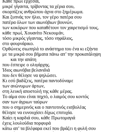
Κάθε πρωί έρχεσαι,
μικρέ γίγαντα, τρίβοντας τα χέρια σου,
σκορπίζεις ανθρώπου άχνα στο ξημέρωμα.
Και ξυπνάς τον ήλιο, τον γέρο πατέρα σου
πατέρα όλων των αιωνόβιων βουνών,
των κοκόρων που καταθέτουν τον χαιρετισμό τους,
κάθε πρωί, Χουανίτο Νεκουμάν,
τόσο μικρός γίγαντας, τόσο νηφάλιος,
στο φουρνάρικο.
Ορθώνεις σιωπηλά το ανάστημα του ένα κι εξήντα
με τα μικρά σου βήματα πάνω απ’ την προκατάληψη
και την απάτη
που έσπειρε ο ολιγάρχης.
Ίδιος αιωνόβια βελανιδιά
που δεν θέλησε να ψηλώσει.
Κι εσύ βαδίζεις, πατέρα παντοδύναμε
των ανώνυμων άρτων,
στη λευκή αποστολή της κάθε μέρας.
Το αίμα σου είναι πηχτό, ο λαιμός σου κοντός
σαν των άγριων ταύρων
που ο σημερινός και ο παντοτινός εισβολέας
θέλησε να ευνουχίσει δίχως επιτυχία.
Καίει η καρδιά σου, κάθε Πρωτομαγιά
έχεις λουλούδια πορφυρά
κάτω απ’ τα βλέφαρα εκεί που βράζει η φυλή σου