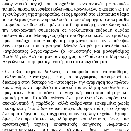
οικογενειακό μαγαζί και το σχολείο, «ενσταντανέ» με τοπικές-
τυπικές προσωπογραφίες ηρώων-πρωταγωνιστών, σκέψεις για την
εγκαθίδρυση της Δημοκρατίας, δέος μπροστά στο ξέσπασμα-θέαμα
του πολέμου («αν δεν προκαλούσε τέτοιο σπαραγμό, ο πόλεμος θα
μπορούσε να θεωρηθεί μέχρι και θεαματικός»), εντυπώσεις από
την υποχρεωτική συμμετοχή σε νεολαιίστικη εκδρομή ομάδας
φαλαγγιτών στο Μπούργκος (έδρα του Φράνκο κατά τον εμφύλιο)
προς υποδοχή του θριαμβευτή, αμηχανία από την επίσκεψη-
διανυκτέρευση του στρατηγού Μιγιάν Αστράι με συνοδεία από
«αγριόφατσες λεγεωνάριων» (ο «αιμοσταγής και μονόφθαλμος
Χοσέ Μιγιάν Αστράι ήταν συναρχηγός του Φράνκο στη Μαροκινή
Λεγεώνα και συμπρωταγωνιστής του στο πραξικόπημα).
Ο έφηβος αφηγητής δηλώνει, με παρρησία και ενσυναίσθηση,
μελλοντικός λογοτέχνης. Έτσι, ο συγγραφέας παραχωρεί το
δικαίωμα στον δεύτερο να «ιστορήσει» την ανάμνηση του πρώτου
και, συνάμα, να παραθέσει την αφελή του αντίληψη και θέαση των
πραγμάτων. Και το κάνει με «σχετική αποστασιοποίηση» και
κριτική ματιά. Το κάθε «story» έχει μεν ένα τέλος απρόσμενο,
αποκαλυπτικό ή παράδοξο, αλλά αρθρώνεται εσκεμμένα χωρίς
πλοκή, και γι’ αυτό δεν εντυπωσιάζει. Ως προς τούτο, δεν έχουμε
ένα αριστούργημα της σύγχρονης ισπανικής λογοτεχνίας. Έχουμε
όμως ένα πρωτότυπο, ως ιδιόμορφο και ιδιότυπο, ύφος, μια
αριστοτεχνική τεχνική υπαινικτικής αφήγησης βιωματικών
ανεκδοτολογικών ιστορικών στιγμών, δια των οποίων