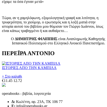
είχαμε τα όσα έγιναν μετά»
Τώρα, αν η χαμηλόφωνη, εξομολογητική γραφή και λιτότητα, η
τρυφερότητα, το χιούμορ, ο ερωτισμός και η λοξή ματιά στην
ιστορία αυτού του βιβλίου μου θύμισαν τον Γιώργο Ιωάννου, ίσως
είναι κάπως τραβηγμένο ή και αυθαίρετο…
Ο
ΔΗΜΗΤΡΗΣ ΦΙΛΙΠΠΗΣ
είναι Αναπληρωτής Καθηγητής
Ισπανικού Πολιτισμού στο Ελληνικό Ανοικτό Πανεπιστήμιο.
ΠΕΡΕΪΡΑ ΑΝΤΟΝΙΟ
ΙΣΤΟΡΙΕΣ ΑΠΟ ΤΗΝ ΚΑΜΠΙΛΑ
+ Στο καλαθι
€11.45
12.72
operabooks - βιβλία, λογοτεχνία
Δ:
Κωλέττη, αρ. 23Α, ΤΚ 106 77
E:
info@operabooks.gr