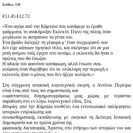
Σελίδες: 136
€11.45
€12.72
«Ένα αγόρι από την Κάμπιλα που κατάφερε κι έμαθε
γράμματα, το ανακήρυξαν Εκλεκτό Τέκνο της πόλης όταν
μεγάλωσε κι ασπρίσανε τα γένια του.
Ένα βράδυ διέσχιζε τη γέφυρα μ’ έναν συγχωριανό που
δεν είχε κάποιον τιμητικό τίτλο, και σκέφτηκε ότι αν μια
ριπή ανέμου τούς έριχνε στο ποτάμι, ο εκλεκτός θα ήταν ο
πρώτος που θα έσωζαν.
Η αδικία τού φαινόταν κατάφωρη, αλλά ένιωσε ανα-
κούφιση όταν θυμήθηκε ότι σε ολόκληρη την περιοχή ο
εκλεκτός ήταν ο μόνος που δεν ήξερε κολύμπι.»
Στη σύγχρονη ισπανική λογοτεχνική σκηνή, ο Αντόνιο Περέιρα
είναι ένας από τους πιο σημαντικούς και
ευφάνταστους διηγηματογράφους μιας χώρας με τεράστια
παράδοση στο εν λόγω λογοτεχνικό είδος. Στις
Ιστορίες από την Κάμπιλα
συνθέτει ένα εντυπωσιακό παλίμψηστο
ιστοριών ενηλικίωσης και
συναισθηματικής εκπαίδευσης με σκηνικό τη Δεύτερη Ισπανική
Δημοκρατία και τα πρώτα χρόνια της
φρανκικής δικτατορίας. Άριστος στο στήσιμο των ιστοριών του και