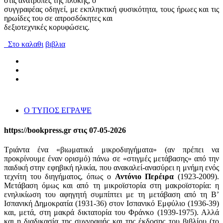
στις ανατροπές της πλοκής, ο
συγγραφέας οδηγεί, με εκπληκτική φυσικότητα, τους ήρωες και τις
ηρωίδες του σε απροσδόκητες και
δεξιοτεχνικές κορυφώσεις.
Στο καλαθι
βιβλια
Ο ΤΥΠΟΣ ΕΓΡΑΨΕ
https://bookpress.gr στις 07-05-2026
Τριάντα ένα «βιωματικά μικροδιηγήματα» (αν πρέπει να
προκρίνουμε έναν ορισμό) πάνω σε «στιγμές μετάβασης» από την
παιδική στην εφηβική ηλικία, που ανακαλεί-ανασύρει η μνήμη ενός
τεχνίτη του διηγήματος, όπως ο
Αντόνιο
Περέιρα
(1923-2009).
Μετάβαση όμως και από τη μικροϊστορία στη μακροϊστορία: η
ενηλικίωση του αφηγητή συμπίπτει με τη μετάβαση από τη Β’
Ισπανική Δημοκρατία (1931-36) στον Ισπανικό Εμφύλιο (1936-39)
και, μετά, στη μακρά δικτατορία του Φράνκο (1939-1975). Αλλά
και η διαδικασία της συγγραφής και της έκδοσης του βιβλίου (το