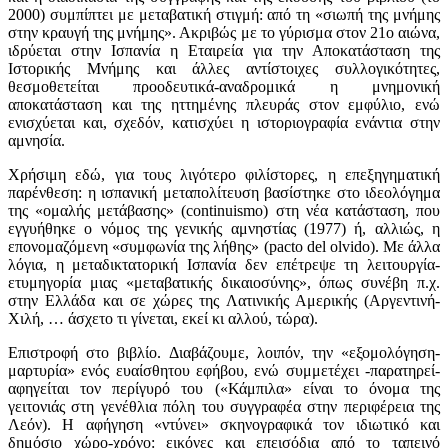
2000) συμπίπτει με μεταβατική στιγμή: από τη «σιωπή της μνήμης
στην κραυγή της μνήμης». Ακριβώς με το γύρισμα στον 21ο αιώνα,
ιδρύεται στην Ισπανία η Εταιρεία για την Αποκατάσταση της
Ιστορικής Μνήμης και άλλες αντίστοιχες συλλογικότητες,
θεσμοθετείται προοδευτικά-αναδρομικά η μνημονική
αποκατάσταση και της ηττημένης πλευράς στον εμφύλιο, ενώ
ενισχύεται και, σχεδόν, κατισχύει η ιστοριογραφία ενάντια στην
αμνησία.
Χρήσιμη εδώ, για τους λιγότερο φιλίστορες, η επεξηγηματική
παρένθεση: η ισπανική μεταπολίτευση βασίστηκε στο ιδεολόγημα
της «ομαλής μετάβασης» (continuismo) στη νέα κατάσταση, που
εγγυήθηκε ο νόμος της γενικής αμνηστίας (1977) ή, αλλιώς, η
επονομαζόμενη «συμφωνία της λήθης» (pacto del olvido). Με άλλα
λόγια, η μεταδικτατορική Ισπανία δεν επέτρεψε τη λειτουργία-
ετυμηγορία μιας «μεταβατικής δικαιοσύνης», όπως συνέβη π.χ.
στην Ελλάδα και σε χώρες της Λατινικής Αμερικής (Αργεντινή-
Χιλή, … άσχετο τι γίνεται, εκεί κι αλλού, τώρα).
Επιστροφή στο βιβλίο. Διαβάζουμε, λοιπόν, την «εξομολόγηση-
μαρτυρία» ενός ευαίσθητου εφήβου, ενώ συμμετέχει -παρατηρεί-
αφηγείται τον περίγυρό του («Κάμπιλα» είναι το όνομα της
γειτονιάς στη γενέθλια πόλη του συγγραφέα στην περιφέρεια της
Λεόν). Η αφήγηση «ντύνει» σκηνογραφικά τον ιδιωτικό και
δημόσιο χώρο-χρόνο: εικόνες και επεισόδια από το ταπεινό