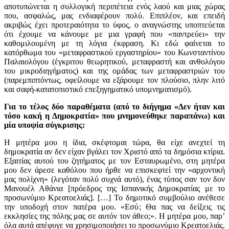
αποτυπώνεται η συλλογική περιπέτεια ενός λαού και μιας χώρας
που, ασφαλώς, μας ενδιαφέρουν πολύ. Επιπλέον, και επειδή
ακριβώς έχει προτεραιότητα το ύφος, ο αναγνώστης υποπτεύεται
ότι έχουμε να κάνουμε με μια γραφή που «παντρεύει» την
καθομιλουμένη με τη λόγια έκφραση. Κι εδώ φαίνεται το
κατόρθωμα του «μεταφραστικού εργαστηρίου» του Κωνσταντίνου
Παλαιολόγου (έγκριτου θεωρητικού, μεταφραστή και ανθολόγου
του μικροδιηγήματος) και της ομάδας των μεταφραστριών του
(παρεμπιπτόντως, οφείλουμε να εξάρουμε τον πλούσιο, πλην λιτό
και σαφή-κατατοπιστικό επεξηγηματικό υπομνηματισμό).
Για το τέλος δύο παραθέματα (από το διήγημα «Δεν ήταν και
τόσο κακή η Δημοκρατία» που μνημονεύθηκε παραπάνω) και
μία υποψία σύγκρισης:
Η μητέρα μου η ίδια, σκέφτομαι τώρα, θα είχε ανεχτεί τη
δημοκρατία αν δεν είχαν βγάλει τον Χριστό από τα δημόσια κτίρια.
Εξαιτίας αυτού του ζητήματος με τον Εσταυρωμένο, στη μητέρα
μου δεν άρεσε καθόλου που ήρθε να επισκεφτεί την «αρχοντική
μας πολίχνη» (λεγόταν πολύ συχνά αυτό), ένας τύπος σαν τον δον
Μανουέλ Αθάνια [πρόεδρος της Ισπανικής Δημοκρατίας με το
προσωνύμιο Κρεατοελιάς]. […] Το δημοτικό συμβούλιο ανέθεσε
την υποδοχή στον πατέρα μου. «Εσύ; Θα πας να δείξεις τις
εκκλησίες της πόλης μας σε αυτόν τον άθεο;». Η μητέρα μου, παρ’
όλα αυτά απέφυγε να χρησιμοποιήσει το προσωνύμιο Κρεατοελιάς.