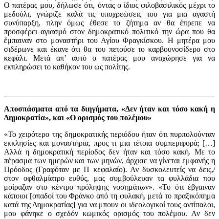
Ο πατέρας μου, δήλωσε ότι, όντας ο ίδιος φιλοβασιλικός μέχρι το
μεδούλι, γνώριζε καλά τις υποχρεώσεις του για μια αγαστή
συνύπαρξη, πλην όμως έθεσε το ζήτημα αν θα έπρεπε να
προσφέρει αγιασμό στον δημοκρατικό πολιτικό την ώρα που θα
έμπαιναν στο μοναστήρι του Αγίου Φραγκίσκου. Η μητέρα μου
σιδέρωνε και έκανε ότι θα του πετούσε το καρβουνοσίδερο στο
κεφάλι. Μετά απ’ αυτό ο πατέρας μου αναχώρησε για να
εκπληρώσει το καθήκον του ως πολίτης.
Αποσπάσματα από τα διηγήματα, «Δεν ήταν και τόσο κακή η
Δημοκρατία», και «Ο ορισμός του πολέμου»
«Το χειρότερο της δημοκρατικής περιόδου ήταν ότι πυρπολούνταν
εκκλησίες και μοναστήρια, προς τι μια τέτοια συμπεριφορά; […]
Αλλά η δημοκρατική περίοδος δεν ήταν και τόσο κακή. Με το
πέρασμα των ημερών και των μηνών, άρχισε να γίνεται εμφανής η
Πρόοδος (Γραφόταν με Π κεφαλαίο). Αν δυσκολευτείς να δεις,/
στον οφθαλμίατρο ευθύς, μας συμβούλευαν τα φυλλάδια που
μοίραζαν στο κέντρο πρόληψης νοσημάτων». «Το ότι έβγαιναν
κάποιοι [οπαδοί του Φράνκο από τη φυλακή, μετά το πραξικόπημα
κατά της Δημοκρατίας] για να μπουν οι ιδεολογικοί τους αντίπαλοι,
μου φάνηκε ο σχεδόν κωμικός ορισμός του πολέμου. Αν δεν