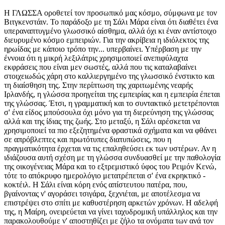
Η ΓΛΩΣΣΑ οροθετεί τον προσωπικό μας κόσμο, σύμφωνα με τον
Βιτγκενστάιν. Το παράδοξο με τη Σάλι Μάρα είναι ότι διαθέτει ένα
υπεραναπτυγμένο γλωσσικό αίσθημα, αλλά όχι κι έναν αντίστοιχο
διευρυμένο κόσμο εμπειριών. Για την ακρίβεια η ιδιόλεκτος της
ηρωίδας με κάποιο τρόπο την... υπερβαίνει. Υπέρβαση με την
έννοια ότι η μικρή λεξιλάτρις χρησιμοποιεί ανεπιφύλαχτα
εκφράσεις που είναι μεν σωστές, αλλά που τις καταλαβαίνει
στοιχειωδώς χάρη στο καλλιεργημένο της γλωσσικό ένστικτο και
τη διαίσθηση της. Στην περίπτωση της χαριτωμένης νεαρής
Ιρλανδής, η γλώσσα προηγείται της εμπειρίας και η εμπειρία έπεται
της γλώσσας. Έτσι, η γραμματική και το συντακτικό μετετρέπονται
σ' ένα είδος μπούσουλα όχι μόνο για τη διερεύνηση της γλώσσας
αλλά και της ίδιας της ζωής. Στο μεταξύ, η Σάλι αρέσκεται να
χρησιμοποιεί τα πιο εξεζητημένα φραστικά σχήματα και να φθάνει
σε απρόβλεπτες και πρωτότυπες διατυπώσεις, που η
πραγματικότητα έρχεται να τις επαληθεύσει εκ των υστέρων. Αν η
ιδιάζουσα αυτή σχέση με τη γλώσσα συνδυασθεί με την παθολογία
της οικογένειας Μάρα και το εξτρεμιστικό ύφος του Ρειμόν Κενώ,
τότε το απόκρυφο ημερολόγιο μετατρέπεται σ' ένα εκρηκτικό -
κοκτέιλ. Η Σάλι είναι κόρη ενός απίστευτου πατέρα, που,
βγαίνοντας ν' αγοράσει τσιγάρα, ξεχνιέται, με αποτέλεσμα να
επιστρέψει στο σπίτι με καθυστέρηση αρκετών χρόνων. Η αδελφή
της, η Μαίρη, ονειρεύεται να γίνει ταχυδρομική υπάλληλος και την
παρακολουθούμε ν' αποστηθίζει με ζήλο τα ονόματα των ανά τον