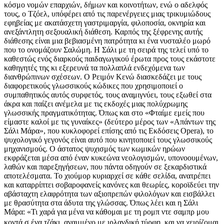
κόσμο νομών επαρχιών, δήμων και κοινοτήτων, ενώ ο αδελφός
τους, ο Τζόελ, υπόφέρει από τις παρενέργειες μιας τρικυμιώδους
εφηβείας με ακατάσχετη γαστριμαργία, φιλοποσία, οκνηρία και
ανεξάντλητη σεξουαλική διάθεση. Καρπός της ξέφρενης αυτής
διάθεσης είναι μια βεβιασμένη πατρότητα κι ένα νυσταλέο μωρό
που τo ονομάζουν Σαλώμη. Η Σάλι με τη σειρά της τελεί υπό το
καθεστώς ενός διαρκούς παιδαγωγικού έρωτα προς τους εκάστοτε
καθηγητές της κι εξερευνά τα πολλαπλά ενδεχόμενα των
διανθρώπινων σχέσεων. Ο Ρειμόν Κενώ διασκεδάζει με τους
διαφορετικούς γλωσσικούς κώδικες που χρησιμοποιεί ο
συμπαθητικός αυτός συρφετός, τους αναμιγνύει, τους εξωθεί στα
άκρα και παίζει ανέμελα με τις εκδοχές μιας πολύχρωμης
γλωσσικής πραγματικότητας. Όπως και στο «Φταίμε εμείς που
είμαστε καλοί με τις γυναίκες» (δεύτερο μέρος των «Απάντων της
Σάλι Μάρα», που κυκλοφορεί επίσης από τις Εκδόσεις Opera), το
ψυχολογικό γεγονός είναι αυτό που κινητοποιεί τους γλωσσικούς
μηχανισμούς. Ο άστατος ψυχισμός των κωμικών ηρώων
εκφράζεται μέσα από έναν κυκεώνα νεολογισμών, υπονοουμένων,
λαθών και παρεξηγήσεων, που πάντα οδηγούν σε ξεκαρδιστικά
αποτελέσματα. Το χιούμορ κυριαρχεί σε κάθε σελίδα, ανατρέπει
και καταρρίπτει σοβαροφανείς κανόνες και θεωρίες, κοροϊδεύει την
αβάσταχτη ελαφρότητα των αξιοπρεπών φιλολόγων και εισβάλλει
με θρασύτητα στα άδυτα της γλώσσας. Όπως λέει και η Σάλι
Μάρα: «Τι χαρά για μένα να κάθομαι με τη ρομπ ντε σαμπρ μου
κοντά σ ένα τζάκι, αναμμένο με ιρλανδική τύρφη, και να χειρίζομαι