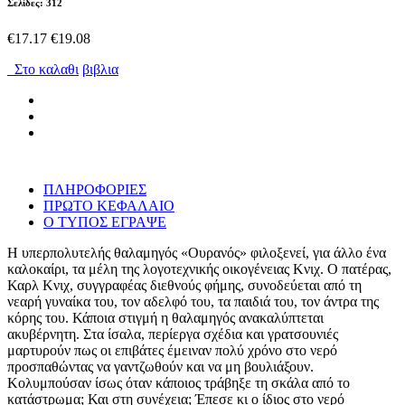
Σελίδες: 312
€17.17
€19.08
Στο καλαθι
βιβλια
ΠΛΗΡΟΦΟΡΙΕΣ
ΠΡΩΤΟ ΚΕΦΑΛΑΙΟ
Ο ΤΥΠΟΣ ΕΓΡΑΨΕ
Η υπερπολυτελής θαλαμηγός «Ουρανός» φιλοξενεί, για άλλο ένα
καλοκαίρι, τα μέλη της λογοτεχνικής οικογένειας Κνιχ. Ο πατέρας,
Καρλ Κνιχ, συγγραφέας διεθνούς φήμης, συνοδεύεται από τη
νεαρή γυναίκα του, τον αδελφό του, τα παιδιά του, τον άντρα της
κόρης του. Κάποια στιγμή η θαλαμηγός ανακαλύπτεται
ακυβέρνητη. Στα ίσαλα, περίεργα σχέδια και γρατσουνιές
μαρτυρούν πως οι επιβάτες έμειναν πολύ χρόνο στο νερό
προσπαθώντας να γαντζωθούν και να μη βουλιάξουν.
Κολυμπούσαν ίσως όταν κάποιος τράβηξε τη σκάλα από το
κατάστρωμα; Και στη συνέχεια; Έπεσε κι ο ίδιος στο νερό