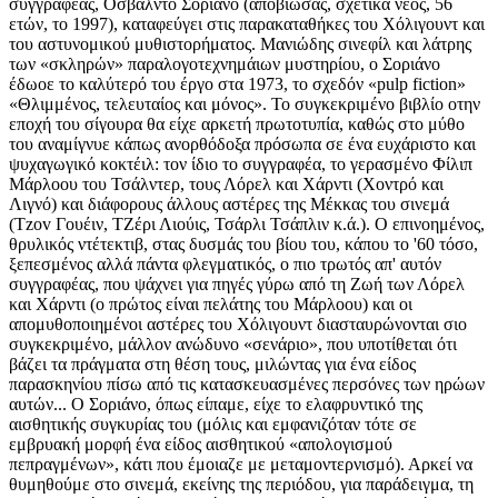
συγγραφέας, Οσβάλντο Σοριάνο (αποβιώσας, σχετικά νέος, 56
ετών, το 1997), καταφεύγει στις παρακαταθήκες του Χόλιγουντ και
του αστυνομικού μυθιστορήματος. Μανιώδης σινεφίλ και λάτρης
των «σκληρών» παραλογοτεχνημάιων μυστηρίου, ο Σοριάνο
έδωοε το καλύτερό του έργο στα 1973, το σχεδόν «pulp fiction»
«Θλιμμένος, τελευταίος και μόνος». Το συγκεκριμένο βιβλίο οτην
εποχή του σίγουρα θα είχε αρκετή πρωτοτυπία, καθώς στο μύθο
του αναμίγνυε κάπως ανορθόδοξα πρόσωπα σε ένα ευχάριστο και
ψυχαγωγικό κοκτέιλ: τον ίδιο το συγγραφέα, το γερασμένο Φίλιπ
Μάρλοου του Τσάλντερ, τους Λόρελ και Χάρντι (Χοντρό και
Λιγνό) και διάφορους άλλους αστέρες της Μέκκας του σινεμά
(Tzov Γουέιν, ΤΖέρι Λιούις, Τσάρλι Τσάπλιν κ.ά.). Ο επινοημένος,
θρυλικός ντέτεκτιβ, στας δυσμάς του βίου του, κάπου τo '60 τόσο,
ξεπεσμένος αλλά πάντα φλεγματικός, ο πιο τρωτός απ' αυτόν
συγγραφέας, που ψάχνει για πηγές γύρω από τη Ζωή των Λόρελ
και Χάρντι (ο πρώτος είναι πελάτης του Μάρλοου) και οι
απομυθοποιημένοι αστέρες του Χόλιγουντ διασταυρώνονται σιο
συγκεκριμένο, μάλλον ανώδυνο «σενάριο», που υποτίθεται ότι
βάζει τα πράγματα στη θέση τους, μιλώντας για ένα είδος
παρασκηνίου πίσω από τις κατασκευασμένες περσόνες των ηρώων
αυτών... Ο Σοριάνο, όπως είπαμε, είχε το ελαφρυντικό της
αισθητικής συγκυρίας του (μόλις και εμφανιζόταν τότε σε
εμβρυακή μορφή ένα είδος αισθητικού «απολογισμού
πεπραγμένων», κάτι που έμοιαζε με μεταμοντερνισμό). Αρκεί να
θυμηθούμε στο σινεμά, εκείνης της περιόδου, για παράδειγμα, τη