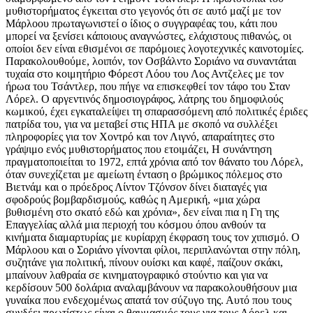
μυθιστορήματος έγκειται στο γεγονός ότι σε αυτό μαζί με τον
Μάρλοου πρωταγωνιστεί ο ίδιος ο συγγραφέας του, κάτι που
μπορεί να ξενίσει κάποιους αναγνώστες, ελάχιστους πιθανώς, οι
οποίοι δεν είναι εθισμένοι σε παρόμοιες λογοτεχνικές καινοτομίες.
Παρακολουθούμε, λοιπόν, τον Οσβάλντο Σοριάνο να συναντάται
τυχαία στο κοιμητήριο Φόρεστ Λόου του Λος Αντζελες με τον
ήρωα του Τσάντλερ, που πήγε να επισκεφθεί τον τάφο του Σταν
Λόρελ. Ο αργεντινός δημοσιογράφος, λάτρης του δημοφιλούς
κωμικού, έχει εγκαταλείψει τη σπαρασσόμενη από πολιτικές έριδες
πατρίδα του, για να μεταβεί στις ΗΠΑ με σκοπό να συλλέξει
πληροφορίες για τον Χοντρό και τον Λιγνό, απαραίτητες στο
γράψιμο ενός μυθιστορήματος που ετοιμάζει, Η συνάντηση
πραγματοποιείται το 1972, επτά χρόνια από τον θάνατο του Λόρελ,
όταν συνεχίζεται με αμείωτη ένταση ο βρώμικος πόλεμος στο
Βιετνάμ και ο πρόεδρος Λίντον Τζόνσον δίνει διαταγές για
σφοδρούς βομβαρδισμούς, καθώς η Αμερική, «μια χώρα
βυθισμένη στο σκατό εδώ και χρόνια», δεν είναι πια η Γη της
Επαγγελίας αλλά μια περιοχή του κόσμου όπου ανθούν τα
κινήματα διαμαρτυρίας με κυρίαρχη έκφραση τους τον χιπισμό. Ο
Μάρλοου και ο Σοριάνο γίνονται φίλοι, περιπλανώνται στην πόλη,
συζητάνε για πολιτική, πίνουν ουίσκι και καφέ, παίζουν σκάκι,
μπαίνουν λαθραία σε κινηματογραφικό στούντιο και για να
κερδίσουν 500 δολάρια αναλαμβάνουν να παρακολουθήσουν μια
γυναίκα που ενδεχομένως απατά τον σύζυγο της. Αυτό που τους
συνδέει πρωτίστως είναι ο θαυμασμός τους για τους Λόρελ και