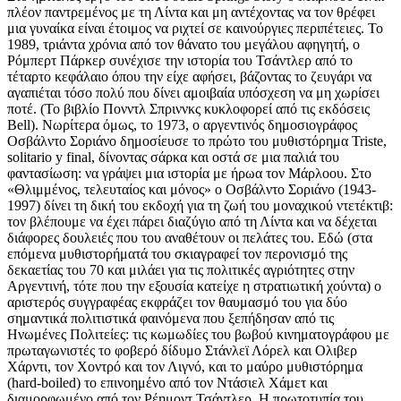
πλέον παντρεμένος με τη Λίντα και μη αντέχοντας να τον θρέφει
μια γυναίκα είναι έτοιμος να ριχτεί σε καινούργιες περιπέτειες. Το
1989, τριάντα χρόνια από τον θάνατο του μεγάλου αφηγητή, ο
Ρόμπερτ Πάρκερ συνέχισε την ιστορία του Τσάντλερ από το
τέταρτο κεφάλαιο όπου την είχε αφήσει, βάζοντας το ζευγάρι να
αγαπιέται τόσο πολύ που δίνει αμοιβαία υπόσχεση να μη χωρίσει
ποτέ. (Το βιβλίο Πονντλ Σπριννκς κυκλοφορεί από τις εκδόσεις
Bell). Νωρίτερα όμως, το 1973, ο αργεντινός δημοσιογράφος
Οσβάλντο Σοριάνο δημοσίευσε το πρώτο του μυθιστόρημα Triste,
solitario y final, δίνοντας σάρκα και οστά σε μια παλιά του
φαντασίωση: να γράψει μια ιστορία με ήρωα τον Μάρλοου. Στο
«Θλιμμένος, τελευταίος και μόνος» ο Οσβάλντο Σοριάνο (1943-
1997) δίνει τη δική του εκδοχή για τη ζωή του μοναχικού ντετέκτιβ:
τον βλέπουμε να έχει πάρει διαζύγιο από τη Λίντα και να δέχεται
διάφορες δουλειές που του αναθέτουν οι πελάτες του. Εδώ (στα
επόμενα μυθιστορήματά του σκιαγραφεί τον περονισμό της
δεκαετίας του 70 και μιλάει για τις πολιτικές αγριότητες στην
Αργεντινή, τότε που την εξουσία κατείχε η στρατιωτική χούντα) ο
αριστερός συγγραφέας εκφράζει τον θαυμασμό του για δύο
σημαντικά πολιτιστικά φαινόμενα που ξεπήδησαν από τις
Ηνωμένες Πολιτείες: τις κωμωδίες του βωβού κινηματογράφου με
πρωταγωνιστές το φοβερό δίδυμο Στάνλεϊ Λόρελ και Ολιβερ
Χάρντι, τον Χοντρό και τον Λιγνό, και το μαύρο μυθιστόρημα
(hard-boiled) το επινοημένο από τον Ντάσιελ Χάμετ και
διαμορφωμένο από τον Ρέημοντ Τσάντλερ. Η πρωτοτυπία του