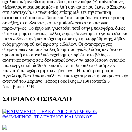
σχολιαστική αναβίωση του είδους του «νουάρ» («Τσαϊνατάουν»,
«Μεγάλος αποχαιρετισμός» κ.λπ.) σαν αυτό που έκανε ο Σοριάνο
στη λογοτεχνία. Ο τελευταίος επίσης διέθετε την πολιτική
σεκταριστική του συνείδηση και έτσι μπορούσε να κάνει κριτική
σε αξίες, σκαρώνοντας και τα μυθοπλαστικά του παίγνια
παραλλήλως. Το έργο δεν γλιστράει ποτέ οτην μπαλαφάρα, όμως
στη θέση της ειρωνείας πολλές φορές συναντάμε το γκροτέσκο και
μια σχεδόν φτηνή και πρόχειρη στρατηγική απορρύθμισης, δήθεν,
ενός μηχανισμού καθιέρωσης ειδώλων. Οι αναπαραγωγές
στερεοτύπων και οι εύκολες δραματουργικές λύσεις δεν δίνουν
προοπτική στο συνολικό εγχείρημα, παρ' ότι στο βάθος οι
αρνητικές εντυπώσεις δεν κατορθώνουν να αποσβέσουν εντελώς
μια ευεργετική αίσθηση επαφής με τη θαρραλέα στάση ενός
καπνιστή σε «χώρα μη καπνιζόντων»... Η μετάφραση της κ.
Αγγελικής Βασιλάκου απέδωσε εύστοχα την κοφτή, «ακροαστική»
αναπνοή του Σοριάνο. Τάσος Γουδέλης Ελευθεροτυπία 5
Νοεμβρίου 1999
ΣΟΡΙΑΝΟ ΟΣΒΑΛΔΟ
ΘΛΙΜΜΕΝΟΣ, ΤΕΛΕΥΤΑΙΟΣ ΚΑΙ ΜΟΝΟΣ