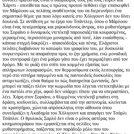
Χάρντι - υποτίθεται πως ο πρώτος προτού πεθάνει είχε επισκεφθεί
τον Μάρλοου ως πελάτης αναθέτοντας του να διερευνήσει ένα
σημαντικό θέμα: για ποιο λόγο κανείς στο Χόλιγουντ δεν του δίνει
δουλειά. Σε αντίθεση με τα έργα του Τσάντλερ, όπου ο Μάρλοου
είναι ένας πεισματάρης και ριψοκίνδυνος άντρας, στο μυθιστόρημα
του Σοριάνο ο δυναμικός ντετέκτιβ παρουσιάζεται κουρασμένος,
γερασμένος, περισσότερο μοναχικός από ποτέ, λίαν ευαίσθητος -
κάποια στιγμή δακρύζει - απαισιόδοξος και πένης. Ελάχιστοι
πελάτες διαβαίνουν το κατώφλι του γραφείου του, με δυσκολία
συγκεντρώνει τα απαραίτητα προς το ζην χρήματα, ενώ μοναδική
του συντροφιά έχει ένα μαύρο γάτο που έχει περιμαζέψει από τον
δρόμο. Με το γκάζι στο σπίτι του κομμένο εξαιτίας των
απλήρωτων λογαριασμών, τον θερμοσίφωνα εκτός λειτουργίας, το
νερό στο νιπτήρα παγωμένο και τις παντοειδείς δυσκολίες που
αντιμετωπίζει, είναι θαύμα το πώς διατηρείται ζωντανός. Δεν
μπορεί να παίζει πλέον την κωμωδία που λέγεται ντετεκτιβιλίκι με
ένα πιστόλι στο χέρι, αφού δεν υπάρχει τίποτε για να υπερασπίσει,
λέει. Χάρη στον Σοριάνο, ο θλιμμένος ντετέκτιβ μπαίνει στη
δράση, κινδυνεύει, συλλαμβάνεται από την αστυνομία, κλείνεται
σε κρατητήριο, χώνεται απρόσκλητος στην αίθουσα όπου
συνεδριάζει η Ακαδημία του Χόλιγουντ και απαγάγει τον Τσάρλι
Τσάπλιν. Ο θρυλικός Σαρλό δεν είναι ο μόνος αστέρας του
κινηματογράφου που εμφανίζεται στις σελίδες του
μυθιστορήματος, παίζοντας τον παράδοξο ρόλο που του