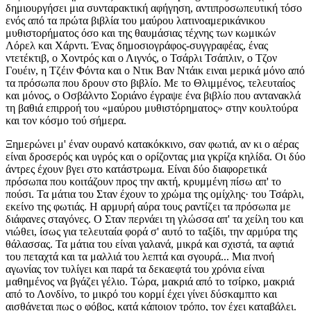
δημιουργήσει μια συνταρακτική αφήγηση, αντιπροσωπευτική τόσο
ενός από τα πρώτα βιβλία του μαύρου λατινοαμερικάνικου
μυθιστορήματος όσο και της θαυμάσιας τέχνης των κωμικών
Λόρελ και Χάρντι. Ένας δημοσιογράφος-συγγραφέας, ένας
ντετέκτιβ, ο Χοντρός και ο Λιγνός, ο Τσάρλι Τσάπλιν, ο Τζον
Γουέιν, η Τζέιν Φόντα και ο Ντικ Βαν Ντάικ ειναι μερικά μόνο από
τα πρόσωπα που δρουν στο βιβλίο. Με το Θλιμμένος, τελευταίος
και μόνος, ο Οσβάλντο Σοριάνο έγραψε ένα βιβλίο που αντανακλά
τη βαθιά επιρροή του «μαύρου μυθιστόρηματος» στην κουλτούρα
και τον κόσμο τού σήμερα.
Ξημερώνει μ' έναν ουρανό κατακόκκινο, σαν φωτιά, αν κι ο αέρας
είναι δροσερός και υγρός και ο ορίζοντας μια γκρίζα κηλίδα. Οι δύο
άντρες έχουν βγει στο κατάστρωμα. Είναι δύο διαφορετικά
πρόσωπα που κοιτάζουν προς την ακτή, κρυμμένη πίσω απ' το
πούσι. Τα μάτια του Σταν έχουν το χρώμα της ομίχλης· του Τσάρλι,
εκείνο της φωτιάς. Η αρμυρή αύρα τους ραντίζει τα πρόσωπα με
διάφανες σταγόνες. Ο Σταν περνάει τη γλώσσα απ' τα χείλη του και
νιώθει, ίσως για τελευταία φορά σ' αυτό το ταξίδι, την αρμύρα της
θάλασσας. Τα μάτια του είναι γαλανά, μικρά και σχιστά, τα αφτιά
του πεταχτά και τα μαλλιά του λεπτά και σγουρά... Μια πνοή
αγωνίας τον τυλίγει και παρά τα δεκαεφτά του χρόνια είναι
μαθημένος να βγάζει γέλιο. Τώρα, μακριά από το τσίρκο, μακριά
από το Λονδίνο, το μικρό του κορμί έχει γίνει δύσκαμπτο και
αισθάνεται πως ο φόβος, κατά κάποιον τρόπο, τον έχει καταβάλει.