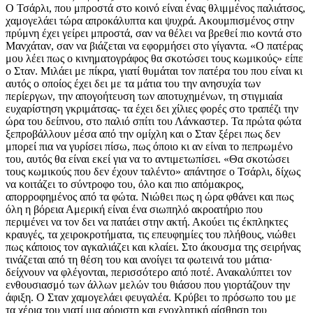
Ο Τσάρλι, που μπροστά στο κοινό είναι ένας θλιμμένος παλιάτσος,
χαμογελάει τώρα απροκάλυπτα και ψυχρά. Ακουμπισμένος στην
πρύμνη έχει γείρει μπροστά, σαν να θέλει να βρεθεί πιο κοντά στο
Μανχάταν, σαν να βιάζεται να εφορμήσει στο γίγαντα. «Ο πατέρας
μου λέει πως ο κινηματογράφος θα σκοτώσει τους κωμικούς» είπε
ο Σταν. Μιλάει με πίκρα, γιατί θυμάται τον πατέρα του που είναι κι
αυτός ο οποίος έχει δει με τα μάτια του την ανησυχία των
περίεργων, την απογοήτευση των αποτυχημένων, τη στιγμιαία
ευχαρίστηση γκριμάτσας- τα έχει δει χίλιες φορές στο τραπέζι την
ώρα του δείπνου, στο παλιό σπίτι του Λάνκαστερ. Τα πρώτα φώτα
ξεπροβάλλουν μέσα από την ομίχλη και ο Σταν ξέρει πως δεν
μπορεί πια να γυρίσει πίσω, πως όποιο κι αν είναι το πεπρωμένο
του, αυτός θα είναι εκεί για να το αντιμετωπίσει. «Θα σκοτώσει
τους κωμικούς που δεν έχουν ταλέντο» απάντησε ο Τσάρλι, δίχως
να κοιτάζει το σύντροφο του, όλο και πιο απόμακρος,
απορροφημένος από τα φώτα. Νιώθει πως η ώρα φθάνει και πως
όλη η βόρεια Αμερική είναι ένα σιωπηλό ακροατήριο που
περιμένει να τον δει να πατάει στην ακτή. Ακούει τις έκπληκτες
κραυγές, τα χειροκροτήματα, τις επευφημίες του πλήθους, νιώθει
πως κάποιος τον αγκαλιάζει και κλαίει. Στο άκουσμα της σειρήνας
τινάζεται από τη θέση του και ανοίγει τα φωτεινά του μάτια·
δείχνουν να φλέγονται, περισσότερο από ποτέ. Ανακαλύπτει τον
ενθουσιασμό των άλλων μελών του θιάσου που γιορτάζουν την
άφιξη. Ο Σταν χαμογελάει φευγαλέα. Κρύβει το πρόσωπο του με
τα χέρια του γιατί μια αόριστη και ενοχλητική αίσθηση του