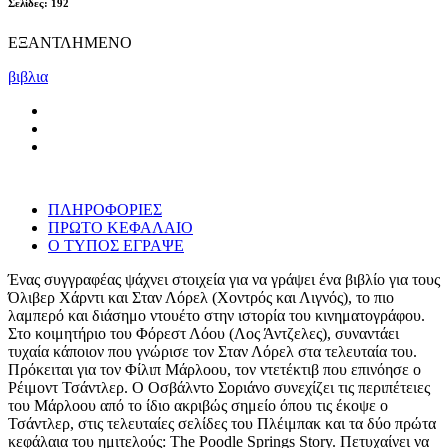
Σελίδες: 192
ΕΞΑΝΤΛΗΜΕΝΟ
βιβλια
ΠΛΗΡΟΦΟΡΙΕΣ
ΠΡΩΤΟ ΚΕΦΑΛΑΙΟ
Ο ΤΥΠΟΣ ΕΓΡΑΨΕ
Ένας συγγραφέας ψάχνει στοιχεία για να γράψει ένα βιβλίο για τους
Όλιβερ Χάρντι και Σταν Λόρελ (Χοντρός και Λιγνός), το πιο
λαμπερό και διάσημο ντουέτο στην ιστορία του κινηματογράφου.
Στο κοιμητήριο του Φόρεστ Λόου (Λος Άντζελες), συναντάει
τυχαία κάποιον που γνώρισε τον Σταν Λόρελ στα τελευταία του.
Πρόκειται για τον Φίλιπ Μάρλοου, τον ντετέκτιβ που επινόησε ο
Ρέιμοντ Τσάντλερ. Ο Οσβάλντο Σοριάνο συνεχίζει τις περιπέτειες
του Μάρλοου από το ίδιο ακριβώς σημείο όπου τις έκοψε ο
Τσάντλερ, στις τελευταίες σελίδες του Πλέιμπακ και τα δύο πρώτα
κεφάλαια του ημιτελούς: The Poodle Springs Story. Πετυχαίνει να