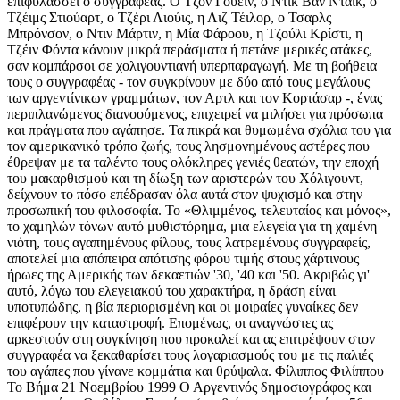
επιφυλάσσει ο συγγραφέας. Ο Τζον Γουέιν, ο Ντικ Βαν Ντάικ, ο
Τζέιμς Στιούαρτ, ο Τζέρι Λιούις, η Λιζ Τέιλορ, ο Τσαρλς
Μπρόνσον, ο Ντιν Μάρτιν, η Μία Φάροου, η Τζούλι Κρίστι, η
Τζέιν Φόντα κάνουν μικρά περάσματα ή πετάνε μερικές ατάκες,
σαν κομπάρσοι σε χολιγουντιανή υπερπαραγωγή. Με τη βοήθεια
τους ο συγγραφέας - τον συγκρίνουν με δύο από τους μεγάλους
των αργεντίνικων γραμμάτων, τον Αρτλ και τον Κορτάσαρ -, ένας
περιπλανώμενος διανοούμενος, επιχειρεί να μιλήσει για πρόσωπα
και πράγματα που αγάπησε. Τα πικρά και θυμωμένα σχόλια του για
τον αμερικανικό τρόπο ζωής, τους λησμονημένους αστέρες που
έθρεψαν με τα ταλέντο τους ολόκληρες γενιές θεατών, την εποχή
του μακαρθισμού και τη δίωξη των αριστερών του Χόλιγουντ,
δείχνουν το πόσο επέδρασαν όλα αυτά στον ψυχισμό και στην
προσωπική του φιλοσοφία. Το «Θλιμμένος, τελευταίος και μόνος»,
το χαμηλών τόνων αυτό μυθιστόρημα, μια ελεγεία για τη χαμένη
νιότη, τους αγαπημένους φίλους, τους λατρεμένους συγγραφείς,
αποτελεί μια απόπειρα απότισης φόρου τιμής στους χάρτινους
ήρωες της Αμερικής των δεκαετιών '30, '40 και '50. Ακριβώς γι'
αυτό, λόγω του ελεγειακού του χαρακτήρα, η δράση είναι
υποτυπώδης, η βία περιορισμένη και οι μοιραίες γυναίκες δεν
επιφέρουν την καταστροφή. Επομένως, οι αναγνώστες ας
αρκεστούν στη συγκίνηση που προκαλεί και ας επιτρέψουν στον
συγγραφέα να ξεκαθαρίσει τους λογαριασμούς του με τις παλιές
του αγάπες που γίνανε κομμάτια και θρύψαλα. Φίλιππος Φιλίππου
Το Βήμα 21 Νοεμβρίου 1999 Ο Αργεντινός δημοσιογράφος και