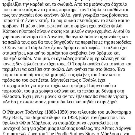
τριβελίζει την καρδιά και τα σωθικά. Από τα μισάνοιχτα δάχτυλα
που του σκεπάζουν τα μάτια, παρατηρεί τον Τσάρλι κι αισθάνεται
πως τον αγαπάει όσο κανέναν άλλο, γιατί γνωρίζει πως βρίσκεται
μπροστά σ' έναν νικητή. Τα ρυμουλκά πλησιάζουν το πλοίο και το
τραβούν. Η μέρα είναι φωτεινή και η ομίχλη έχει ανέβει ψηλά.
Κάποιοι ηθοποιοί πίνουν σκοτς και μιλούν συγκεχυμένα. Αυτοί θα
γυρίσουν σύντομα στο Λονδίνο, θα αγκαλιάσουν τις γυναίκες και
τα παιδιά τους και θα τους διηγηθούν τις περιπέτειες της περιοδείας.
Ο Σταν και ο Τσάρλι δεν έχουν δρόμο επιστροφής. Το πλοίο έχει
σταματήσει, και απ' το αμπάρι του ανεβαίνει ένα βρόμικο και
βουερό κοπάδι. Μια μια, οι αγελάδες πατούν αμερικάνικη γη και
κανείς δεν ζηλεύει την τύχη τους. Ο Τσάρλι ανάβει ένα τσιγάρο και
περιμένει να κατέβει στη σκάλα. Δεν ανήκει πια στο θίασο. Ένα
κύμα καυτού αίματος πλημμυρίζει τις φλέβες του Σταν και το
πρόσωπο του φωτίζεται. Μαντεύει πως ο Τσάρλι έχει
στοιχηματίσει για την επιτυχία και τη φήμη. Παίρνει από το
πορτοφόλι του μια χούφτα σελίνια και τα πετάει με δύναμη στη
θάλασσα. Έχει μείνει μόνος κι αν τον έβλεπαν θα ένιωθε ντροπή.
«Δε θα με σκοτώσουν, μπαμπά» λέει και πηδάει στην ξηρά.
Ο Ρέημοντ Τσάντλερ (1888-1959) στο τελευταίο του μυθιστόρημα
Play Back, που δημοσιεύθηκε το 1958, βάζει τον ήρωα του, τον
θρυλικό Φίλιπ Μάρλοου, να ετοιμάζεται να εγκαταλείψει τη
μοναχική ζωή για χάρη μιας πλούσιας κοπέλας, της Λίντας Λόρινγκ.
Στο ημιτελές έργο του The Poodle Springs Story o Μάρλοου είναι