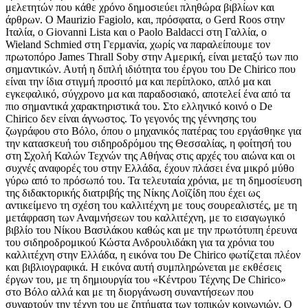
μελετητών που κάθε χρόνο δημοσιεύει πληθώρα βιβλίων και
άρθρων. Ο Maurizio Fagiolo, και, πρόσφατα, ο Gerd Roos στην
Ιταλία, ο Giovanni Lista και ο Paolo Baldacci στη Γαλλία, ο
Wieland Schmied στη Γερμανία, χωρίς να παραλείπουμε τον
πρωτοπόρο James Thrall Soby στην Αμερική, είναι μεταξύ των πιο
σημαντικών. Αυτή η διπλή ιδιότητα του έργου του De Chirico που
είναι την ίδια στιγμή προσιτό μα και περίπλοκο, απλό μα και
εγκεφαλικό, σύγχρονο μα και παραδοσιακό, αποτελεί ένα από τα
πιο σημαντικά χαρακτηριστικά του. Στο ελληνικό κοινό ο De
Chirico δεν είναι άγνωστος. Το γεγονός της γέννησης του
ζωγράφου στο Βόλο, όπου ο μηχανικός πατέρας του εργάσθηκε για
την κατασκευή του σιδηρoδρόμου της Θεσσαλίας, η φοίτησή του
στη Σχολή Καλών Τεχνών της Αθήνας στις αρχές του αιώνα και οι
συχνές αναφορές του στην Ελλάδα, έχουν πλάσει ένα μικρό μύθο
γύρω από το πρόσωπό του. Τα τελευταία χρόνια, με τη δημοσίευση
της διδακτορικής διατριβής της Νίκης Λοϊζίδη που έχει ως
αντικείμενο τη σχέση του καλλιτέχνη με τους σουρεαλιστές, με τη
μετάφραση των Αναμνήσεων του καλλιτέχνη, με το εισαγωγικό
βιβλίο του Νίκου Βασιλάκου καθώς και με την πρωτότυπη έρευνα
του σιδηροδρομικού Κώστα Ανδρουλιδάκη για τα χρόνια του
καλλιτέχνη στην Ελλάδα, η εικόνα του De Chirico φωτίζεται πλέον
και βιβλιογραφικά. Η εικόνα αυτή συμπληρώνεται με εκθέσεις
έργων του, με τη δημιουργία του «Κέντρου Τέχνης De Chirico»
στο Βόλο αλλά και με τη διοργάνωση συναντήσεων που
συναρτούν την τέχνη του με ζητήματα των τοπικών κοινωνιών. Ο