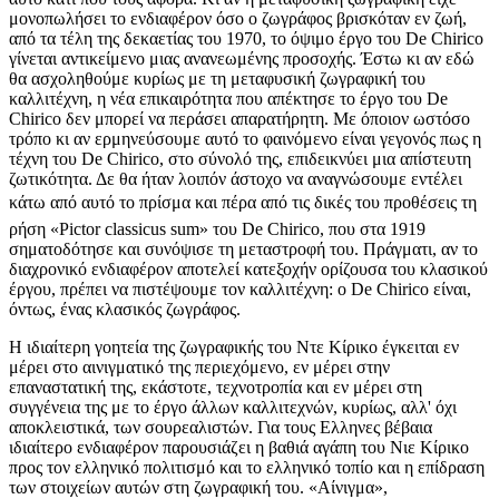
μονοπωλήσει το ενδιαφέρον όσο ο ζωγράφος βρισκόταν εν ζωή,
από τα τέλη της δεκαετίας του 1970, το όψιμο έργο του De Chirico
γίνεται αντικείμενο μιας ανανεωμένης προσοχής. Έστω κι αν εδώ
θα ασχοληθούμε κυρίως με τη μεταφυσική ζωγραφική του
καλλιτέχνη, η νέα επικαιρότητα που απέκτησε το έργο του De
Chirico δεν μπορεί να περάσει απαρατήρητη. Με όποιον ωστόσο
τρόπο κι αν ερμηνεύσουμε αυτό το φαινόμενο είναι γεγονός πως η
τέχνη του De Chirico, στο σύνολό της, επιδεικνύει μια απίστευτη
ζωτικότητα. Δε θα ήταν λοιπόν άστοχο να αναγνώσουμε εντέλει
κάτω από αυτό το πρίσμα και πέρα από τις δικές του προθέσεις τη
ρήση «Pictor classicus sum» του De Chirico, που στα 1919
σηματοδότησε και συνόψισε τη μεταστροφή του. Πράγματι, αν το
διαχρονικό ενδιαφέρον αποτελεί κατεξοχήν ορίζουσα του κλασικού
έργου, πρέπει να πιστέψουμε τον καλλιτέχνη: ο De Chirico είναι,
όντως, ένας κλασικός ζωγράφος.
Η ιδιαίτερη γοητεία της ζωγραφικής του Ντε Κίρικο έγκειται εν
μέρει στο αινιγματικό της περιεχόμενο, εν μέρει στην
επαναστατική της, εκάστοτε, τεχνοτροπία και εν μέρει στη
συγγένεια της με το έργο άλλων καλλιτεχνών, κυρίως, αλλ' όχι
αποκλειστικά, των σουρεαλιστών. Για τους Ελληνες βέβαια
ιδιαίτερο ενδιαφέρον παρουσιάζει η βαθιά αγάπη του Νιε Κίρικο
προς τον ελληνικό πολιτισμό και το ελληνικό τοπίο και η επίδραση
των στοιχείων αυτών στη ζωγραφική του. «Αίνιγμα»,