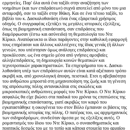
ερμηνείες. Παρ' όλα αυτά ένα ταξίδι στην αναζήτηση των
νοημάτων (και των επιδράσεων) συχνά αποτελεί από μόνο του μια
ανταμοιβή, σαν το ταξίδι στην Ιθάκη. Και σε ένα τέτοιο ταξίδι, το
βιβλίο του κ. Δασκαλοθανάση είναι ένας εξαιρετικά χρήσιμος
οδηγός. Ο συγγραφέας εξετάζει τις μεγάλες ιστορικές εξελίξεις,
όπως τη βιομηχανική επανάσταση, σαν επιδράσεις που
διαμόρφωσαν (έστω και ασύνειδα) τη θεματολογία του Ντε
Κίρικο. Αναπόφευκτα οι ίδιοι παράγοντες στην καθολική εφαρμογή
τους επηρέασαν και άλλους καλλιτέχνες της ίδιας γενιάς (ή άλλων
γενεών, που υπέστησαν όμως ανάλογες επιδράσεις) και
προκάλεσαν, ως ένα σημείο μέσα από γνήσιες αμοιβαίες
αλληλεπιδράσεις, τη δημιουργία κοινών θεματικών και
τεχνοτροπικών χαρακτηριστικών. Τα επιχειρήματα του κ. Δασκα-
λοθανάση υπέρ των επιδράσεων αυτών είναι κατά αξιέπαινο τρόπο
ακριβή και, από χρονολογική άποψη, πειστικά. Ετσι η αβεβαιότητα
του ανθρώπου μπροστά στη μηχανοποίηση της ζωής και τη γένεση
της απρόσωπης πόλης αντανακλάται σπς σκιώδεις και
μικροσκοπικές ανθρώπινες μορφές του Ντε Κίρικο. Ο Ντε Κίρικο
ασφαλώς θα είχε βιώσει στα παιδικά του χρόνια τις επιπτώσεις της
βιομηχανικής επανάστασης, γιατί ακριβώς τον καιρό που
εγκαταστάθηκε η οικογένεια του στον Βόλο έμπαιναν οι βάσεις της
βιομηχανικής ιστορίας της πόλης. Ο πατέρας του, ως αρχιμηχανικός
των σιδηροδρόμων, συνδεόταν άμεσα με τις εξελίξεις αυτές. Ο
ρομαντισμός του ίδιου του Ντε Κίρικο, ο συναισθηματικός και
ποιητικός δεσμός του με το τοπίο και κάποια στοιχεία του αρχαίου