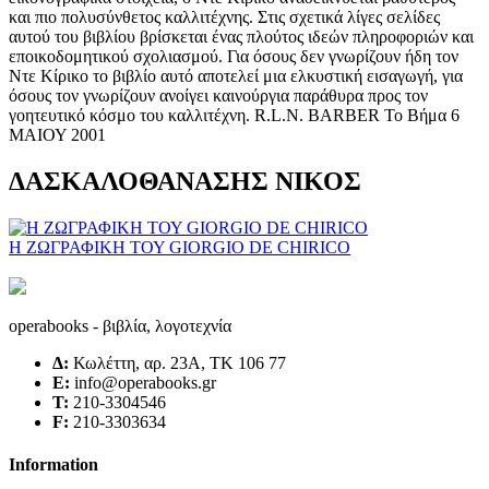
και πιο πολυσύνθετος καλλιτέχνης. Στις σχετικά λίγες σελίδες
αυτού του βιβλίου βρίσκεται ένας πλούτος ιδεών πληροφοριών και
εποικοδομητικού σχολιασμού. Για όσους δεν γνωρίζουν ήδη τον
Ντε Κίρικο το βιβλίο αυτό αποτελεί μια ελκυστική εισαγωγή, για
όσους τον γνωρίζουν ανοίγει καινούργια παράθυρα προς τον
γοητευτικό κόσμο του καλλιτέχνη. R.L.N. BARBER Το Βήμα 6
ΜΑΙΟΥ 2001
ΔΑΣΚΑΛΟΘΑΝΑΣΗΣ ΝΙΚΟΣ
Η ΖΩΓΡΑΦΙΚΗ ΤΟΥ GIORGIO DE CHIRICO
operabooks - βιβλία, λογοτεχνία
Δ:
Κωλέττη, αρ. 23Α, ΤΚ 106 77
E:
info@operabooks.gr
Τ:
210-3304546
F:
210-3303634
Information