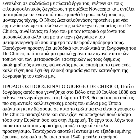
ενεπλάκη σε σκάνδαλα με πλαστά έργα του, ενέπνευσε τους
φιλομουσολινικούς ζωγράφους της ομάδας Novecento και, εντέλει,
μετατράπηκε σε έναν από τους εμπαθέστερους πολέμιους της
μοντέρνας τέχνης. Ο Νίκος Δασκαλοθανάσης προτείνει μια νέα
ερμηνεία των «μεταπτώσεων» της καλλιτεχνικής πορείας του De
Chirico, συνδέοντας το έργο του με τον ιστορικό ορίζοντα του
μεσοπολέμου αλλά και με την τέχνη ζωγράφων του
μεταμοντερνισμού που σήμερα τον θεωρούν πρόδρομό τους.
Ταυτόχρονα προσεγγίζει μεθοδικά και αναλυτικά τη ζωγραφική του
De Chirico, από τα πρώιμα ηρωικά χρόνια των αχανών αστικών
τοπίων και των μεταφυσικών εσωτερικών ως τους όψιμους
ακαδημαϊκούς πίνακες, φέρνοντάς μας σε επαφή με το έργο ενός
καλλιτέχνη που έχει θεμελιακή σημασία για την κατανόηση της
ζωγραφικής του αιώνα μας.
ΠΡΟΛΟΓΟΣ ΠΟΙΟΣ ΕΙΝΑΙ Ο GIORGIO DE CHIRICO; Γιατί ο
ζωγράφος αυτός που γεννήθηκε στο Βόλο στις 10 Ιουλίου 1888 και
πέθανε ενεννηντάχρονος στη Ρώμη το 1978, θεωρείται μια από τις
πιο σημαντικές καλλιτεχνικές μορφές του αιώνα μας; Όποια
απάντηση κι αν δώσουμε σε αυτό το ερώτημα ένα είναι σίγουρο: o
De Chirico απασχόλησε και συνεχίζει να απασχολεί πολύ κόσμο
τόσο στην Ευρώπη όσο και στην Αμερική. Το έργο του, λόγω του
παραστατικού του χαρακτήρα, μοιάζει αρχικά εύκολα
προσεγγίσιμο. Ταυτόχρονα αποτελεί αντικείμενο εξειδικευμένης
έρευνας, ήδη από τη δεκαετία του 1940, μεγάλου αριθμού