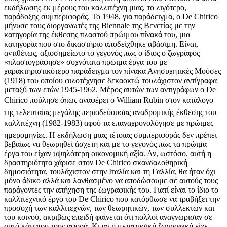
εκδήλωσης εκ μέρους του καλλιτέχνη μιας, το λιγότερο,
παράδοξης συμπεριφοράς. Το 1948, για παράδειγμα, ο De Chirico
μήνυσε τους διοργανωτές της Βiennale της Βενετίας με την
κατηγορία της έκθεσης πλαστού πρώιμου πίνακά του, μια
κατηγορία που στο δικαστήριο αποδείχθηκε αβάσιμη. Είναι,
αντιθέτως, αξιοσημείωτο το γεγονός πως ο ίδιος ο ζωγράφος
«πλαστογράφησε» συχνότατα πρώιμα έργα του με
χαρακτηριστικότερο παράδειγμα τον πίνακα Ανησυχητικές Μούσες
(1918) του οποίου φιλοτέχνησε δεκαοκτώ τουλάχιστον αντίγραφα
μεταξύ των ετών 1945-1962. Μέρος αυτών των αντιγράφων ο De
Chirico πούλησε όπως αναφέρει ο William Rubin στον κατάλογο
της τελευταίας μεγάλης περιοδεύουσας αναδρομικής έκθεσης του
καλλιτέχνη (1982-1983) αφού τα επαναχρονολόγησε με πρώιμες
ημερομηνίες. Η εκδήλωση μιας τέτοιας συμπεριφοράς δεν πρέπει
βεβαίως να θεωρηθεί άσχετη και με το γεγονός πως τα πρώιμα
έργα του είχαν υψηλότερη οικονομική αξία. Αν, ωστόσο, αυτή η
δραστηριότητα χάρισε στον De Chirico σκανδαλοθηρική
δημοσιότητα, τουλάχιστον στην Ιταλία και τη Γαλλία, θα ήταν όχι
μόνο άδικο αλλά και λανθασμένο να αποδώσουμε σε αυτούς τους
παράγοντες την απήχηση της ζωγραφικής του. Γιατί είναι το ίδιο το
καλλιτεχνικό έργο του De Chirico που κατόρθωσε να τραβήξει την
προσοχή των καλλιτεχνών, των θεωρητικών, των συλλεκτών και
του κοινού, ακριβώς επειδή φαίνεται ότι πολλοί αναγνώρισαν σε
αυτό κάτι που τους αφορά. Κι αν η μεταφυσική ζωγραφική είχε