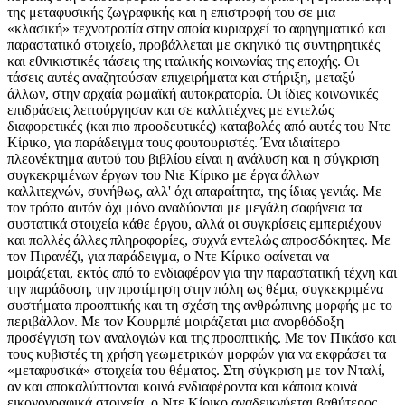
της μεταφυσικής ζωγραφικής και η επιστροφή του σε μια
«κλασική» τεχνοτροπία στην οποία κυριαρχεί το αφηγηματικό και
παραστατικό στοιχείο, προβάλλεται με σκηνικό τις συντηρητικές
και εθνικιστικές τάσεις της ιταλικής κοινωνίας της εποχής. Οι
τάσεις αυτές αναζητούσαν επιχειρήματα και στήριξη, μεταξύ
άλλων, στην αρχαία ρωμαϊκή αυτοκρατορία. Οι ίδιες κοινωνικές
επιδράσεις λειτούργησαν και σε καλλιτέχνες με εντελώς
διαφορετικές (και πιο προοδευτικές) καταβολές από αυτές του Ντε
Κίρικο, για παράδειγμα τους φουτουριστές. Ένα ιδιαίτερο
πλεονέκτημα αυτού του βιβλίου είναι η ανάλυση και η σύγκριση
συγκεκριμένων έργων του Νιε Κίρικο με έργα άλλων
καλλιτεχνών, συνήθως, αλλ' όχι απαραίτητα, της ίδιας γενιάς. Με
τον τρόπο αυτόν όχι μόνο αναδύονται με μεγάλη σαφήνεια τα
συστατικά στοιχεία κάθε έργου, αλλά οι συγκρίσεις εμπεριέχουν
και πολλές άλλες πληροφορίες, συχνά εντελώς απροσδόκητες. Με
τον Πιρανέζι, για παράδειγμα, ο Ντε Κίρικο φαίνεται να
μοιράζεται, εκτός από το ενδιαφέρον για την παραστατική τέχνη και
την παράδοση, την προτίμηση στην πόλη ως θέμα, συγκεκριμένα
συστήματα προοπτικής και τη σχέση της ανθρώπινης μορφής με το
περιβάλλον. Με τον Κουρμπέ μοιράζεται μια ανορθόδοξη
προσέγγιση των αναλογιών και της προοπτικής. Με τον Πικάσο και
τους κυβιστές τη χρήση γεωμετρικών μορφών για να εκφράσει τα
«μεταφυσικά» στοιχεία του θέματος. Στη σύγκριση με τον Νταλί,
αν και αποκαλύπτονται κοινά ενδιαφέροντα και κάποια κοινά
εικονογραφικά στοιχεία, ο Ντε Κίρικο αναδεικνύεται βαθύτερος