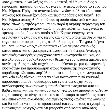
«αινιγματικό» είναι λέξεις που οι κριτικοί, αλλά και ο ίδιος ο
ζωγράφος, χρησιμοποίησαν συχνά για να περιγράψουν το έργο του
Ντε Κίρικο. Πράγματι αντανακλούν σχεδόν απόλυτα τόσο τους
στόχους του καλλιτέχνη όσο και τις αντιδράσεις του θεατή. Τον
Ντε Κίρικο απασχολούσε η άπιαστη ουσία πίσω από την όψη των
πραγμάτων, η ατμόσφαιρα μάλλον παρά η ακριβής περιγραφή του
χώρου, τα όνειρα μάλλον παρά η πραγματικότητα - και γενικά τo
«μεταφυσικό», όρος τον οποίο ο Νιε Κίρικο εισήγαγε στο
λεξιλόγιο της ιστορίας της τέχνης και χρησιμοποιείται συχνά για τα
έργα του πρώτου μέρους της σταδιοδρομίας του. Τα γραπτά έργα
του Ντε Κίρικο - πεζά και ποιητικά - είναι γεμάτα ονειρικές
καταστάσεις και συγκεκριμένες αναφορές σε όνειρα. Ανάλογες
ονειρικές αναφορές κυριαρχούν στην εικονογραφία του και, σε
μεγάλο βαθμό, δυσκολεύουν τον θεατή να ερμηνεύσει αμέσως μια
σύνθεση, ιδίως επειδή συχνά παρουσιάζονται με μια φαινομενική
φυσικότητα και προσκόλληση στους νόμους της παραστατικής
παράδοσης. Ωστόσο, παρ' όλο που τα επί μέρους εικονογραφικά
στοιχεία ενός πίνακα μπορεί να είναι κατανοητά αυτά καθαυτά,
παρουσιάζονται σε παράδοξους και ενίοτε ανησυχητικούς
συνδυασμούς, των οποίων η παραδοξότητα ενισχύεται από τις
βαθιές σκιές και την καινοτόμο χρήση φωτός και προοπτικής. Λόγω
της έμφασης στο αίνιγμα και στην ατμόσφαιρα οι συνθέσεις αυτές
δεν επιδέχονται αναλύσεις βασισμένες στους κανόνες της λογικής
και θα πρέπει να είμαστε προσεκτικοί απέναντι στους τεχνοκρίτες
εκείνους που ισχυρίζονται ότι μπορούν να δώσουν απόλυτες