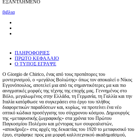
ΕΞΑΝΤΛΗΜΕΝΟ
βιβλια
ΠΛΗΡΟΦΟΡΙΕΣ
ΠΡΩΤΟ ΚΕΦΑΛΑΙΟ
Ο ΤΥΠΟΣ ΕΓΡΑΨΕ
Ο Giorgio de Chirico, ένας από τους προπάτορες του
μοντερνισμού, ο «μεγάλος Βολιώτης» όπως τον αποκαλεί ο Νίκος
Εγγονόπουλος, αποτελεί μια από τις σημαντικότερες μα και πιο
αινιγματικές μορφές της τέχνης της εποχής μας. Γεννημένος στο
Βόλο, μεγαλωμένος στην Ελλάδα, τη Γερμανία, τη Γαλλία και την
Ιταλία κατόρθωσε να συγκεράσει στο έργο του πλήθος
διαφορετικών παραδόσεων και, κυρίως, να προτείνει ένα νέο
οπτικό κώδικα προσέγγισης του σύγχρονου κόσμου. Δημιουργός
της «μεταφυσικής ζωγραφικής» στα χρόνια του Πρώτου
Παγκοσμίου Πολέμου και μέντορας των σουρεαλιστών,
«αποκήρυξε» στις αρχές της δεκαετίας του 1920 το μεταφυσικό του
έργο, στράφηκε προς μια μορφή καλλιτεχνικού ακαδημαϊσμού,