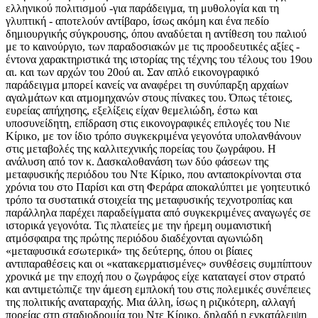
ελληνικού πολιτισμού -για παράδειγμα, τη μυθολογία και τη
γλυπτική - αποτελούν αντίβαρο, ίσως ακόμη και ένα πεδίο
δημιουργικής σύγκρουσης, όπου αναδύεται η αντίθεση του παλιού
με το καινούργιο, των παραδοσιακών με τις προοδευτικές αξίες -
έντονα χαρακτηριστικά της ιστορίας της τέχνης του τέλους του 19ου
αι. και των αρχών του 20ού αι. Σαν απλό εικονογραφικό
παράδειγμα μπορεί κανείς να αναφέρει τη συνύπαρξη αρχαίων
αγαλμάτων και ατμομηχανών στους πίνακες του. Όπως τέτοιες,
ευρείας απήχησης, εξελίξεις είχαν θεμελιώδη, έστω και
υποσυνείδητη, επίδραση στις εικονογραφικές επιλογές του Νιε
Κίρικο, με τον ίδιο τρόπο συγκεκριμένα γεγονότα υπολανθάνουν
στις μεταβολές της καλλιτεχνικής πορείας του ζωγράφου. Η
ανάλυση από τον κ. Δασκαλοθανάση των δύο φάσεων της
μεταφυσικής περιόδου του Ντε Κίρικο, που ανταποκρίνονται στα
χρόνια του στο Παρίσι και στη Φεράρα αποκαλύπτει με γοητευτικό
τρόπο τα συστατικά στοιχεία της μεταφυσικής τεχνοτροπίας και
παράλληλα παρέχει παραδείγματα από συγκεκριμένες αναγωγές σε
ιστορικά γεγονότα. Τις πλατείες με την ήρεμη ουμανιστική
ατμόσφαιρα της πρώτης περιόδου διαδέχονται αγωνιώδη
«μεταφυσικά εσωτερικά» της δεύτερης, όπου οι βίαιες
αντιπαραθέσεις και οι «κατακερματισμένες» συνθέσεις συμπίπτουν
χρονικά με την εποχή που ο ζωγράφος είχε καταταγεί στον στρατό
και αντιμετώπιζε την άμεση εμπλοκή του στις πολεμικές συνέπειες
της πολιτικής αναταραχής. Μια άλλη, ίσως η ριζικότερη, αλλαγή
πορείας στη σταδιοδρομία του Ντε Κίρικο, δηλαδή η εγκατάλειψη