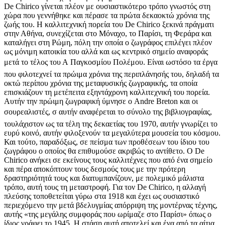
De Chirico γίνεται πλέον με ουσιαστικότερο τρόπο γνωστός στη
χώρα που γεννήθηκε και πέρασε τα πρώτα δεκαοκτώ χρόνια της
ζωής του. Η καλλιτεχνική πορεία του De Chirico ξεκινά πράγματι
στην Αθήνα, συνεχίζεται στο Μόναχο, το Παρίσι, τη Φεράρα και
καταλήγει στη Ρώμη, πόλη την οποία ο ζωγράφος επιλέγει πλέον
ως μόνιμη κατοικία του αλλά και ως κεντρικό σημείο αναφοράς
μετά το τέλος του Α Παγκοσμίου Πολέμου. Είναι ωστόσο τα έργα
που φιλοτεχνεί τα πρώιμα χρόνια της περιπλάνησής του, δηλαδή τα
οκτώ περίπου χρόνια της μεταφυσικής ζωγραφικής, τα οποία
επισκιάζουν τη μετέπειτα εξηντάχρονη καλλιτεχνική του πορεία.
Αυτήν την πρώιμη ζωγραφική ύμνησε ο Andre Breton και οι
σουρεαλιστές, σ αυτήν αναφέρεται το σύνολο της βιβλιογραφίας,
τουλάχιστον ως τα τέλη της δεκαετίας του 1970, αυτήν γνωρίζει το
ευρύ κοινό, αυτήν φιλοξενούν τα μεγαλύτερα μουσεία του κόσμου.
Και τούτο, παραδόξως, σε πείσμα των προθέσεων του ίδιου του
ζωγράφου ο οποίος θα επιθυμούσε ακριβώς το αντίθετο. Ο De
Chirico ανήκει σε εκείνους τους καλλιτέχνες που από ένα σημείο
και πέρα αποκόπτουν τους δεσμούς τους με την πρότερη
δραστηριότητά τους και διατυμπανίζουν, με πολεμικό μάλιστα
τρόπο, αυτή τους τη μεταστροφή. Για τον De Chirico, η αλλαγή
πλεύσης τοποθετείται γύρω στα 1918 και έχει ως ουσιαστικό
περιεχόμενο την μετά βδελυγμίας απόρριψη της μοντέρνας τέχνης,
αυτής «της μεγάλης συμφοράς που ωρίμαζε στο Παρίσι» όπως ο
ίδιος γράφει το 1945. Η στάση αυτή αποτελεί και ένα από τα αίτια