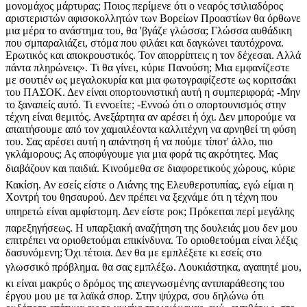
μονομάχος μάρτυρας; Ποιος περίμενε ότι ο νεαρός τσιλιαδόρος
αριστεριστών αφισοκολλητών των Βορείων Προαστίων θα όρθωνε
μια μέρα το ανάστημα του, θα 'βγάζε γλώσσα; Γλώσσα αυθάδικη
που σμπαραλιάζει, στόμα που φιλάει και δαγκώνει ταυτόχρονα.
Ερωτικός και αποκρουστικός. Τον απορρίπτεις η τον δέχεσαι. Αλλά
πάντα πληρώνεις». Τι θα γίνει, κύριε Πανούση; Μια εμφανίζεστε
με σουτιέν ως μεγαλοκυρία και μια φωτογραφίζεστε ως κοριτσάκι
του ΠΑΣΟΚ. Δεν είναι οπορτουνιστική αυτή η συμπεριφορά; -Μην
το ξαναπείς αυτό. Τι εννοείτε; -Εννοώ ότι ο οπορτουνισμός στην
τέχνη είναι θεμιτός. Ανεξάρτητα αν αρέσει ή όχι. Δεν μπορούμε να
απαιτήσουμε από τον χαμαιλέοντα καλλιτέχνη να αρνηθεί τη φύση
του. Σας αρέσει αυτή η απάντηση ή να πούμε τίποτ' άλλο, πιο
γκλάμορους; Ας αποφύγουμε για μια φορά τις ακρότητες. Μας
διαβάζουν και παιδιά. Κινούμεθα σε διαφορετικούς χώρους, κύριε
Κακίση. Αν εσείς είστε ο Λιάνης της Ελευθεροτυπίας, εγώ είμαι η
Χοντρή του θησαυρού. Δεν πρέπει να ξεχνάμε ότι η τέχνη που
υπηρετώ είναι αμφίστομη. Δεν είστε ροκ; Πρόκειται περί μεγάλης
παρεξηγήσεως. Η υπαρξιακή αναζήτηση της δουλειάς μου δεν μου
επιτρέπει να οριοθετούμαι επικίνδυνα. Το οριοθετούμαι είναι λέξις
δασυνόμενη; Όχι τέτοια. Δεν θα με εμπλέξετε κι εσείς στο
γλωσσικό πρόβλημα. θα σας εμπλέξω. Λουκιάστηκα, αγαπητέ μου,
κι είναι μακρύς ο δρόμος της απεγνωσμένης αντιπαράθεσης του
έργου μου με τα λαϊκά σπορ. Στην ψύχρα, σου δηλώνω ότι