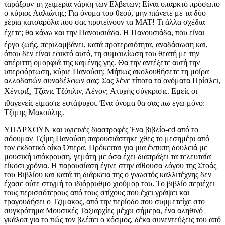
ταράξουν τη χειμερία νάρκη των Ελβετών; Είναι υπαρκτό πρόσωπο
ο κύριος Λαλιώτης; Για όνομα του θεού, μην πιάνετε με τα δύο
χέρια κατσαρόλα που σας προτείνουν τα ΜΑΤ! Τι άλλα σχέδια
έχετε; θα κάνω και την Πανουσιάδα. Η Πανουσιάδα, που είναι
έργο ζωής, περιλαμβάνει, κατά προτεραιότητα, αναδάσωση και,
όπου δεν είναι εφικτό αυτό, τη συμφιλίωση του θεατή με την
απέριττη ομορφιά της καμένης γης. Θα την αντέξετε αυτή την
υπερφόρτωση, κύριε Πανούση; Μήπως ακολουθήσετε τη μοίρα
αλλοδαπών συναδέλφων σας; Σας λένε τίποτα τα ονόματα Πρίσλει,
Χέντριξ, Τζάνις Τζόπλιν, Λένον; Ατυχής σύγκρισις. Εμείς οι
ιθαγενείς είμαστε εφτάψυχοι. Ένα όνομα θα σας πω εγώ μόνο:
Τζίμης Μακούλης.
ΥΠΑΡΧΟΥΝ και υγιεινές διαστροφές Ένα βιβλίο-cd από το
σόουμαν Τζίμη Πανούση παρουσιάστηκε χθες το μεσημέρι από
τον εκδοτικό οίκο Όπερα. Πρόκειται για μια έντυπη δουλειά με
μουσική υπόκρουση, γεμάτη με όσα έχει διαπράξει τα τελευταία
είκοσι χρόνια. Η παρουσίαση έγινε στην αίθουσα λόγου της Στοάς
του Βιβλίου και κατά τη διάρκεια της ο γνωστός καλλιτέχνης δεν
έχασε ούτε στιγμή το ιδιόρρυθμο χιούμορ του. Το βιβλίο περιέχει
τους περισσότερους από τους στίχους που έχει γράψει και
τραγουδήσει ο Τζιμακος, από την περίοδο που συμμετείχε στο
συγκρότημα Μουσικές Ταξιαρχίες μέχρι σήμερα, ένα αληθινό
γκάλοπ για το πώς τον βλέπει ο κόσμος, δέκα συνεντεύξεις του από