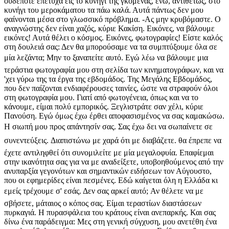
ουδέποτε επέτυχα εις το κυνήγι της γκόμενας, ενώ, αντιθέτως, στο
κυνήγι του μεροκάματου τα πάω καλά. Αυτά πάντως δεν μου
φαίνονται μέσα στο γλωσσικό πρόβλημα. -Ας μην κρυβόμαστε. Ο
αναγνώστης δεν είναι χαζός, κύριε Κακίση. Εικόνες, να βάλουμε
εικόνες! Αυτά θέλει ο κόσμος. Εικόνες, φωτογραφίες! Είστε καλός
στη δουλειά σας: Δεν θα μπορούσαμε να τα συμπτύξουμε όλα σε
μία λεζάντα; Μην το ξαναπείτε αυτό. Εγώ λέω να βάλουμε μια
τεράστια φωτογραφία μου στη σελίδα των κινηματογράφων, και να
'χει γύρω της τα έργα της εβδομάδος. Της Μεγάλης Εβδομάδος,
που δεν παίζονται ενδιαφέρουσες ταινίες, ώστε να στραφούν όλοι
στη φωτογραφία μου. Γιατί από φωτογένεια, όπως και να το
κάνουμε, είμαι πολύ εμπορικός. Ξεγλιστράτε σαν χέλι, κύριε
Πανούση. Εγώ όμως έχω έρθει αποφασισμένος να σας καμακώσω.
Η σιωπή μου προς απάντησίν σας. Σας έχω δει να σωπαίνετε σε
συνεντεύξεις. Διαπιστώνω με χαρά ότι με διαβάζετε. θα έπρεπε να
έχετε αντιληφθεί ότι συνομιλείτε με μία μεγαλοφυία. Επαφίεμαι
στην ικανότητα σας για να με αναδείξετε, υποβοηθούμενος από την
ανυπαρξία γεγονότων και σημαντικών ειδήσεων τον Αύγουστο,
που οι εφημερίδες είναι πεσμένες. Εδώ καίγεται όλη η Ελλάδα κι
εμείς τρέχουμε σ' εσάς. Δεν σας αρκεί αυτό; Αν θέλετε να με
σβήσετε, μάταιος ο κόπος σας. Είμαι τεραστίων διαστάσεων
πυρκαγιά. Η πυρασφάλεια του κράτους είναι ανεπαρκής. Και σας
δίνω ένα παράδειγμα: Μες στη γενική σύγχυση, μου ανετέθη ένα