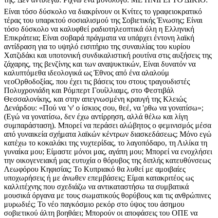
Είναι τόσο δύσκολο να διακρίνουν οι Κνίτες το γραφειοκρατικό
τέρας του υπαρκτού σοσιαλισμού της Σοβιετικής Ένωσης; Είναι
τόσο δύσκολο να καλυφθεί ραδιοτηλεοπτικά όλη η Ελληνική
Επικράτεια; Είναι σοβαρά πράγματα να υπάρχει έντονη λαϊκή
αντίδραση για το υψηλό εισιτήριο της συναυλίας του κυρίου
Χατζιδάκι και υποτονική συνδικαλιστική ρουτίνα στις αυξήσεις της
ζάχαρης, της βενζίνης και των αναψυκτικών, Είναι δυνατόν να
καλυπτόμεθα ιδεολογικά ως Έθνος από ένα αλαλούμ
νεοΟρθοδοξίας, που έχει τις βάσεις του στους τραγουδιστές
Πολυχρονιάδη και Ρόμπερτ Γουίλλιαμς, στο Φεστιβάλ
Θεσσαλονίκης, και στην απεγνωσμένη κραυγή της Κλειώς
Δενάρδου: «Πού να 'ν' ο ίσκιος σου, θεέ, να 'ρθω να γονατίσω»;
(Εγώ να γονατίσω, δεν έχω αντίρρηση, αλλά θέλω και λίγη
συμπαράσταση). Μπορεί να περάσει αλώβητος ο φεμινισμός μέσα
από γυναικεία σχήματα λαϊκών κέντρων διασκεδάσεως; Μόνο εγώ
κατέχω το κοκαλάκι της νυχτερίδας, το λαγοπόδαρο, τη Λιλίκα τη
γυναίκα μου; Είμαστε μόνοι μας, αγάπη μου; Μπορεί να ενοχλήσει
την οικογενειακή μας ευτυχία ο θόρυβος της διπλής κατευθύνσεως
Λεωφόρου Κηφισίας; Το Κυπριακό θα λυθεί με αμοιβαίες
υποχωρήσεις ή με άνωθεν επεμβάσεις; Είμαι κατακριτέος ως
καλλιτέχνης που σχεδιάζω να αντικαταστήσω τα συμβατικά
μουσικά όργανα με τους σωματικούς θορύβους και τις ανθρώπινες
μυρωδιές; Το νέο παγκόσμιο ρεκόρ στο ύψος του άσημου
σοβιετικού άλτη βοηθάει; Μπορούν οι αποφάσεις του ΟΠΕ να