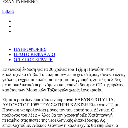
ΕΞΑΝΤΛΗΜΕΝΟ
βιβλια
ΠΛΗΡΟΦΟΡΙΕΣ
ΠΡΩΤΟ ΚΕΦΑΛΑΙΟ
Ο ΤΥΠΟΣ ΕΓΡΑΨΕ
Επετειακή έκδοση για τα 20 χρόνια του Τζίμη Πανούση στον
καλλιτεχνικό στίβο. Το «άλμπουν» περιέχει: στίχους, συνεντεύξεις,
γκάλοπ, έγχρωμα κολάζ, πόστερ του συγγραφέα, ξυστές σελίδες
με αποκαλυπτικό περιεχόμενο και, επανέκδοση σε CD της πρώτης
κασέτας των Μουσικών Ταξιαρχιών χωρίς λογοκρισία.
Είμαι τεραστίων διαστάσεων πυρκαγιά ΕΛΕΥΘΕΡΟΤΥΠΙΑ,
ΑΥΓΟΥΣΤΟΣ 1985 ΤΟΥ ΣΩΤΗΡΗ ΚΑΚΙΣΗ Είπα στον Τζίμη
Πανονση να προλογίσει μόνος τον του εαυτό του. Δέχτηκε. Ο
πρόλογος του λέει: «ʼλλος θα τον χαρακτήριζε Χατζηπαναγή
πεταμένο στις πίστες της νεοελληνικής διασκέδασης. Ας
επιφυλαχτούμε. Λάκκος λεόντων η καλλιτεχνία: θα επιβιώσει ο