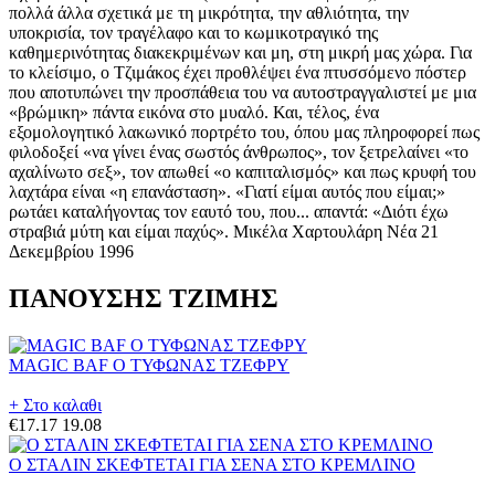
πολλά άλλα σχετικά με τη μικρότητα, την αθλιότητα, την
υποκρισία, τον τραγέλαφο και το κωμικοτραγικό της
καθημερινότητας διακεκριμένων και μη, στη μικρή μας χώρα. Για
το κλείσιμο, ο Τζιμάκος έχει προθλέψει ένα πτυσσόμενο πόστερ
που αποτυπώνει την προσπάθεια του να αυτοστραγγαλιστεί με μια
«βρώμικη» πάντα εικόνα στο μυαλό. Και, τέλος, ένα
εξομολογητικό λακωνικό πορτρέτο του, όπου μας πληροφορεί πως
φιλοδοξεί «να γίνει ένας σωστός άνθρωπος», τον ξετρελαίνει «το
αχαλίνωτο σεξ», τον απωθεί «ο καπιταλισμός» και πως κρυφή του
λαχτάρα είναι «η επανάσταση». «Γιατί είμαι αυτός που είμαι;»
ρωτάει καταλήγοντας τον εαυτό του, που... απαντά: «Διότι έχω
στραβιά μύτη και είμαι παχύς». Μικέλα Χαρτουλάρη Νέα 21
Δεκεμβρίου 1996
ΠΑΝΟΥΣΗΣ ΤΖΙΜΗΣ
MAGIC BAF Ο ΤΥΦΩΝΑΣ ΤΖΕΦΡΥ
+ Στο καλαθι
€17.17
19.08
Ο ΣΤΑΛΙΝ ΣΚΕΦΤΕΤΑΙ ΓΙΑ ΣΕΝΑ ΣΤΟ ΚΡΕΜΛΙΝΟ