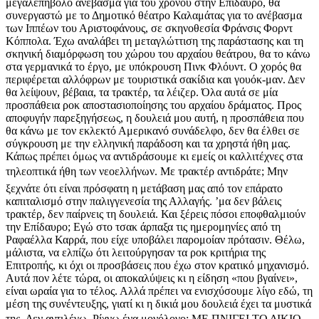
μεγαλεπήβολο ανέβασμα για του χρόνου στην Επίδαυρο, θα
συνεργαστώ με το Δημοτικό θέατρο Καλαμάτας για το ανέβασμα
των Ιππέων του Αριστοφάνους, σε σκηνοθεσία Φράνσις Φορντ
Κόππολα. Έχω αναλάβει τη μεταγλώττιση της παράστασης και τη
σκηνική διαμόρφωση του χώρου του αρχαίου θεάτρου, θα το κάνω
στα γερμανικά το έργο, με υπόκρουση Πινκ Φλόυντ. Ο χορός θα
περιφέρεται αλλόφρων με τουριστικά σακίδια και γουόκ-μαν. Δεν
θα λείψουν, βέβαια, τα τρακτέρ, τα λέιζερ. Όλα αυτά σε μία
προσπάθεια ροκ αποστασιοποίησης του αρχαίου δράματος. Προς
αποφυγήν παρεξηγήσεως, η δουλειά μου αυτή, η προσπάθεια που
θα κάνω με τον εκλεκτό Αμερικανό συνάδελφο, δεν θα έλθει σε
σύγκρουση με την ελληνική παράδοση και τα χρηστά ήθη μας.
Κάπως πρέπει όμως να αντιδράσουμε κι εμείς οι καλλιτέχνες στα
τηλεοπτικά ήθη των νεοελλήνων. Με τρακτέρ αντιδράτε; Μην
ξεχνάτε ότι είναι πρόσφατη η μετάβαση μας από τον επάρατο
καπιταλισμό στην παλιγγενεσία της Αλλαγής. ʼμα δεν βάλεις
τρακτέρ, δεν παίρνεις τη δουλειά. Και ξέρεις πόσοι εποφθαλμιούν
την Επίδαυρο; Εγώ στο τσακ άρπαξα τις ημερομηνίες από τη
Ραφαέλλα Καρρά, που είχε υποβάλει παρομοίαν πρότασιν. Θέλω,
μάλιστα, να ελπίζω ότι λειτούργησαν τα ροκ κριτήρια της
Επιτροπής, κι όχι οι προσβάσεις που έχω στον κρατικό μηχανισμό.
Αυτά πον λέτε τώρα, οι αποκαλύψεις κι η είδηση «που βγαίνει»,
είναι ωραία για το τέλος. Αλλά πρέπει να ενισχύσουμε λίγο εδώ, τη
μέση της συνέντευξης, γιατί κι η δικιά μου δουλειά έχει τα μυστικά
της. Δεν αντιλέγω. Ρίχνω ένα μονόλογο: ΜΕ ΠΝΙΓΕΙ ΤΟ ΔΙΚΙΟ.