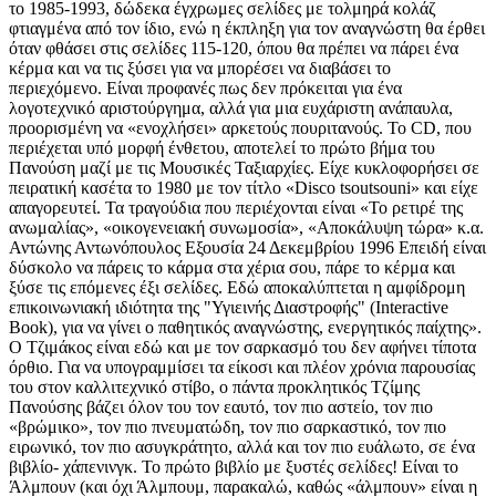
το 1985-1993, δώδεκα έγχρωμες σελίδες με τολμηρά κολάζ
φτιαγμένα από τον ίδιο, ενώ η έκπληξη για τον αναγνώστη θα έρθει
όταν φθάσει στις σελίδες 115-120, όπου θα πρέπει να πάρει ένα
κέρμα και να τις ξύσει για να μπορέσει να διαβάσει το
περιεχόμενο. Είναι προφανές πως δεν πρόκειται για ένα
λογοτεχνικό αριστούργημα, αλλά για μια ευχάριστη ανάπαυλα,
προορισμένη να «ενοχλήσει» αρκετούς πουριτανούς. To CD, που
περιέχεται υπό μορφή ένθετου, αποτελεί το πρώτο βήμα του
Πανούση μαζί με τις Μουσικές Ταξιαρχίες. Είχε κυκλοφορήσει σε
πειρατική κασέτα το 1980 με τον τίτλο «Disco tsoutsouni» και είχε
απαγορευτεί. Τα τραγούδια που περιέχονται είναι «Το ρετιρέ της
ανωμαλίας», «οικογενειακή συνωμοσία», «Αποκάλυψη τώρα» κ.α.
Αντώνης Αντωνόπουλος Εξουσία 24 Δεκεμβρίου 1996 Επειδή είναι
δύσκολο να πάρεις το κάρμα στα χέρια σου, πάρε το κέρμα και
ξύσε τις επόμενες έξι σελίδες. Εδώ αποκαλύπτεται η αμφίδρομη
επικοινωνιακή ιδιότητα της "Υγιεινής Διαστροφής" (Interactive
Book), για να γίνει ο παθητικός αναγνώστης, ενεργητικός παίχτης».
Ο Τζιμάκος είναι εδώ και με τον σαρκασμό του δεν αφήνει τίποτα
όρθιο. Για να υπογραμμίσει τα είκοσι και πλέον χρόνια παρουσίας
του στον καλλιτεχνικό στίβο, ο πάντα προκλητικός Τζίμης
Πανούσης βάζει όλον του τον εαυτό, τον πιο αστείο, τον πιο
«βρώμικο», τον πιο πνευματώδη, τον πιο σαρκαστικό, τον πιο
ειρωνικό, τον πιο ασυγκράτητο, αλλά και τον πιο ευάλωτο, σε ένα
βιβλίο- χάπενινγκ. Το πρώτο βιβλίο με ξυστές σελίδες! Είναι το
Άλμπουν (και όχι Άλμπουμ, παρακαλώ, καθώς «άλμπουν» είναι η