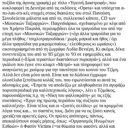
πυξίδα της άγονης γραφής) με τίτλο «Υγιεινή Διαστροφή», που
κυκλοφορεί τη Δευτέρα από τις εκδόσεις «Opera» και υπόσχεται α-
πο-λαυ-στι-κές στιγμές στους θιασώτες του στυλ Πανούση.
Συνοδεύεται μάλιστα και από το, συλλεκτικό κάποτε, CD των
«Μουσικών Ταξιαρχιών». Παιχνιδιάρικο, σχεδιασμένο με κέφι από
τον Χρήστο Πικριδά, περιλαμβάνει όλα τα τραγούδια του από την
εποχή των «Μουσικών Ταξιαρχιών» («όχι άλλα τραγούδια για το
μέγα πλήθος / τσιχλοτραγουδάκια / χωρίς μαγκιά και ήθος / όχι
άλλα τραγούδια για μικρομεσαίους / ελεύθερους κι ωραίους»)
εικονογραφημένα από τη ζωγράφο Λυδία Βενιέρη. Κι ακόμα, δέκα
συνεντεύξεις του από το '85 μέχρι το '93 σε εφημερίδες και
περιοδικά («Είμαι τεραστίων διαστάσεων πυρκαγιά»), αλλά και ένα
γκάλοπ που έγινε στο κλαμπ «Μετρό» και πληροφορεί τον
αναγνώστη με χιούμορ για την ταυτότητα του κοινού του Τζίμη.
Αλλά δεν είναι μόνο αυτά. Είναι και τα δώδεκα έγχρωμα
ολοσέλιδα ξετσίπωτα κολάζ του, που ειρωνεύονται κι αυτά τις
αδυναμίες μας. «Έπρεπε να αποδείξω με αληθοφάνεια ότι αγοράζω
πορνοπεριοδικά για καλλιτεχνικούς λόγους», λέει ο Τζιμάκος,
παρουσιάζοντας π.χ. τη «Νίκη του φαλλοκράτη» με τις εξής
συστάσεις: «Έργο της πρώτης περιόδου της συζύγου του
καλλιτέχνη». Είναι τέλος και οι «ξυστές σελίδες» με τα κρυμμένα
λόγια τους και... το σασπένς τους. Διότι για να τις ξύσει κανείς
χρειάζεται αρκετές ώρες. Οι πρώτες απόπειρες, πάντως,
αποκαλύπτουν σοφές ρήσεις, όπως: «Οργανισμός Ηνωμένων
Εχθρών» ή Φασόν Victims (=τα θύματα του φασόν), αλλά και