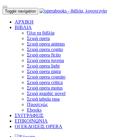
Toggle navigation
ΑΡΧΙΚΗ
ΒΙΒΛΙΑ
Όλα τα βιβλία
Σειρά opera
Σειρά opera animus
Σειρά opera cogito
Σειρά opera fictio
Σειρά opera juvena
Σειρά opera light
Σειρά opera nigra
Σειρά opera cognito
Σειρά opera critica
Σειρά opera motus
Σειρά graphic novel
Σειρά tabula rasa
Προσεχώς
Ebooks
ΣΥΓΓΡΑΦΕΙΣ
ΕΠΙΚΟΙΝΩΝΙΑ
ΟΙ ΕΚΔΟΣΕΙΣ OPERA