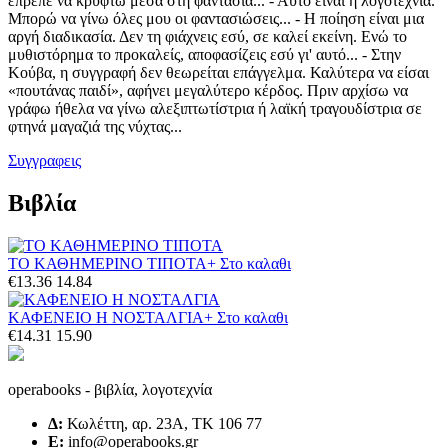
έπρεπε να κρυφτώ μέσα στη φαντασία... - Αυτό είναι η λογοτεχνία.
Μπορώ να γίνω όλες μου οι φαντασιώσεις... - Η ποίηση είναι μια
αργή διαδικασία. Δεν τη φιάχνεις εσύ, σε καλεί εκείνη. Ενώ το
μυθιστόρημα το προκαλείς, αποφασίζεις εσύ γι' αυτό... - Στην
Κούβα, η συγγραφή δεν θεωρείται επάγγελμα. Καλύτερα να είσαι
«πουτάνας παιδί», αφήνει μεγαλύτερο κέρδος. Πριν αρχίσω να
γράφω ήθελα να γίνω αλεξιπτωτίστρια ή λαϊκή τραγουδίστρια σε
φτηνά μαγαζιά της νύχτας...
Συγγραφεις
Βιβλία
ΤΟ ΚΑΘΗΜΕΡΙΝΟ ΤΙΠΟΤΑ
+ Στο καλαθι
€13.36
14.84
ΚΑΦΕΝΕΙΟ Η ΝΟΣΤΑΛΓΙΑ
+ Στο καλαθι
€14.31
15.90
operabooks - βιβλία, λογοτεχνία
Δ:
Κωλέττη, αρ. 23Α, ΤΚ 106 77
E:
info@operabooks.gr