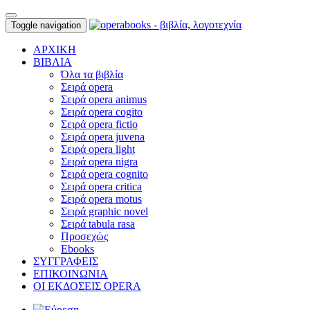
Toggle navigation
ΑΡΧΙΚΗ
ΒΙΒΛΙΑ
Όλα τα βιβλία
Σειρά opera
Σειρά opera animus
Σειρά opera cogito
Σειρά opera fictio
Σειρά opera juvena
Σειρά opera light
Σειρά opera nigra
Σειρά opera cognito
Σειρά opera critica
Σειρά opera motus
Σειρά graphic novel
Σειρά tabula rasa
Προσεχώς
Ebooks
ΣΥΓΓΡΑΦΕΙΣ
ΕΠΙΚΟΙΝΩΝΙΑ
ΟΙ ΕΚΔΟΣΕΙΣ OPERA