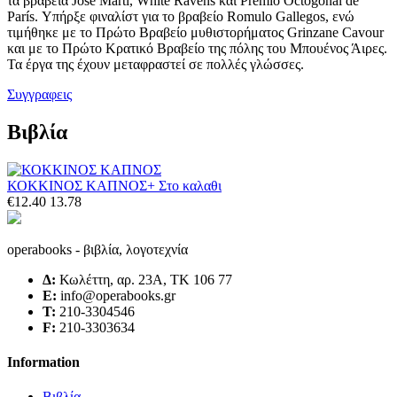
τα βραβεία José Martí, White Ravens και Premio Octogonal de
París. Υπήρξε φιναλίστ για το βραβείο Romulo Gallegos, ενώ
τιμήθηκε με το Πρώτο Βραβείο μυθιστορήματος Grinzane Cavour
και με το Πρώτο Κρατικό Βραβείο της πόλης του Μπουένος Άιρες.
Τα έργα της έχουν μεταφραστεί σε πολλές γλώσσες.
Συγγραφεις
Βιβλία
ΚΟΚΚΙΝΟΣ ΚΑΠΝΟΣ
+ Στο καλαθι
€12.40
13.78
operabooks - βιβλία, λογοτεχνία
Δ:
Κωλέττη, αρ. 23Α, ΤΚ 106 77
E:
info@operabooks.gr
Τ:
210-3304546
F:
210-3303634
Information
Βιβλία