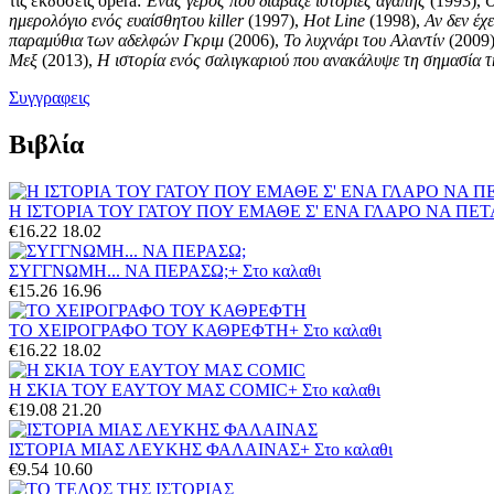
τις εκδόσεις opera:
Ένας γέρος που διάβαζε ιστορίες αγάπης
(1993),
Ο
ημερολόγιο ενός ευαίσθητου killer
(1997),
Hot Line
(1998),
Αν δεν έχ
παραμύθια των αδελφών Γκριμ
(2006),
To λυχνάρι του Αλαντίν
(2009
Μεξ
(2013),
Η ιστορία ενός σαλιγκαριού που ανακάλυψε τη σημασία 
Συγγραφεις
Βιβλία
Η ΙΣΤΟΡΙΑ ΤΟΥ ΓΑΤΟΥ ΠΟΥ ΕΜΑΘΕ Σ' ΕΝΑ ΓΛΑΡΟ ΝΑ ΠΕ
€16.22
18.02
ΣΥΓΓΝΩΜΗ... ΝΑ ΠΕΡΑΣΩ;
+ Στο καλαθι
€15.26
16.96
ΤΟ ΧΕΙΡΟΓΡΑΦΟ ΤΟΥ ΚΑΘΡΕΦΤΗ
+ Στο καλαθι
€16.22
18.02
Η ΣΚΙΑ ΤΟΥ ΕΑΥΤΟΥ ΜΑΣ COMIC
+ Στο καλαθι
€19.08
21.20
ΙΣΤΟΡΙΑ ΜΙΑΣ ΛΕΥΚΗΣ ΦΑΛΑΙΝΑΣ
+ Στο καλαθι
€9.54
10.60