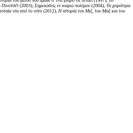
τορία του γάτου που έμαθε σ’ ένα γλάρο να πετάει
(1997),
Το
υ Πινοτσέτ
(2003),
Σημειώσεις εν καιρώ πολέμου
(2004),
Τα χειρότερα
ευταία νέα από το νότο
(2012),
H ιστορία του Μιξ, του Μαξ και του