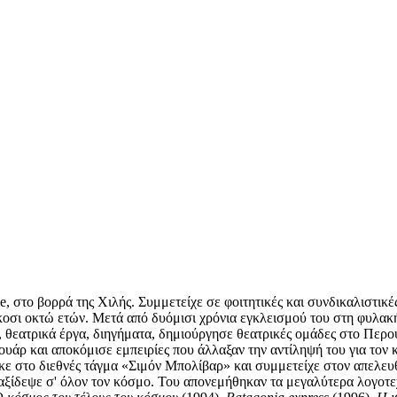
, στο βορρά της Χιλής. Συμμετείχε σε φοιτητικές και συνδικαλιστικέ
κοσι οκτώ ετών. Μετά από δυόμισι χρόνια εγκλεισμού του στη φυλακ
 θεατρικά έργα, διηγήματα, δημιούργησε θεατρικές ομάδες στο Περο
ουάρ και αποκόμισε εμπειρίες που άλλαξαν την αντίληψή του για τον
τηκε στο διεθνές τάγμα «Σιμόν Μπολίβαρ» και συμμετείχε στον απελ
ξίδεψε σ' όλον τον κόσμο. Του απονεμήθηκαν τα μεγαλύτερα λογοτεχ