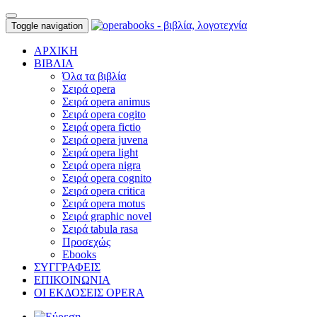
Toggle navigation
ΑΡΧΙΚΗ
ΒΙΒΛΙΑ
Όλα τα βιβλία
Σειρά opera
Σειρά opera animus
Σειρά opera cogito
Σειρά opera fictio
Σειρά opera juvena
Σειρά opera light
Σειρά opera nigra
Σειρά opera cognito
Σειρά opera critica
Σειρά opera motus
Σειρά graphic novel
Σειρά tabula rasa
Προσεχώς
Ebooks
ΣΥΓΓΡΑΦΕΙΣ
ΕΠΙΚΟΙΝΩΝΙΑ
ΟΙ ΕΚΔΟΣΕΙΣ OPERA