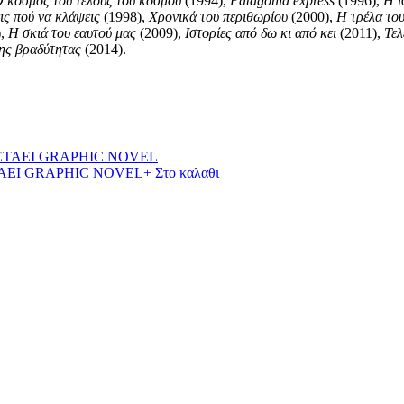
 κόσμος του τέλους του κόσμου
(1994),
Patagonia express
(1996),
Η ισ
εις πού να κλάψεις
(1998),
Χρονικά του περιθωρίου
(2000),
Η τρέλα το
),
Η σκιά του εαυτού μας
(2009),
Ιστορίες από δω κι από κει
(2011),
Τελ
της βραδύτητας
(2014).
ΤΑΕΙ GRAPHIC NOVEL
+ Στο καλαθι