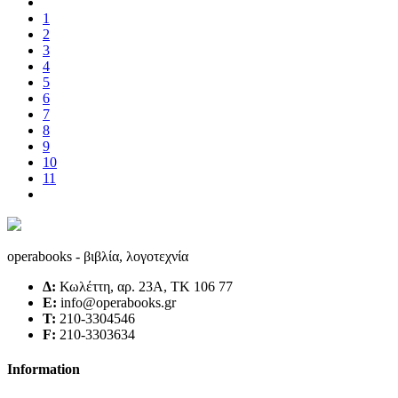
1
2
3
4
5
6
7
8
9
10
11
operabooks - βιβλία, λογοτεχνία
Δ:
Κωλέττη, αρ. 23Α, ΤΚ 106 77
E:
info@operabooks.gr
Τ:
210-3304546
F:
210-3303634
Information